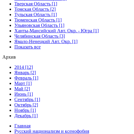
Тверская Область [1]
Томская Область [2]
Тульская Область [1]
Тюменская Область [1]
Ульяновская Область [1]
Ханты-Мансийский Авт. Окр. - Югра [1]
Челябинская Область [3]
Ямало-Ненецкий Авт. Окр. [1]
Показать все
Архив
2014 [12]
Январь [2]
Февраль [1]
Март [1]
Май [2]
Июнь [1]
Сентябрь [1]
Октябрь [2]
Ноябрь [1]
Декабрь [1]
Главная
Русский национализм и ксенофобия