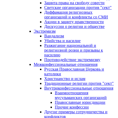
Защита права на свободу совести
Светские организации против "сект"
Диффамация религиозных
организаций и конфликты со СМИ
Акции в защиту нравственности
Дискуссии о религии и обществе
Экстремизм
Вандализм
Убийства и насилие
Разжигание национальной и
религиозной розни и призывы к
насилию
Противодействие экстремизму
Межконфессиональные отношения
Русская Православная Церковь и
католики
Христианство и ислам
Традиционные религии против "сект"
Внутриконфессиональные отношения
Взаимоотношения
мусульманских организаций
Православные юрисдикции
Прочие конфессии
Другие примеры сотрудничества и
конфликтов