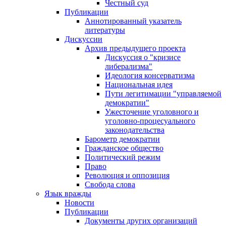
Честный суд
Публикации
Аннотированный указатель
литературы
Дискуссии
Архив предыдущего проекта
Дискуссия о "кризисе
либерализма"
Идеология консерватизма
Национальная идея
Пути легитимации "управляемой
демократии"
Ужесточение уголовного и
уголовно-процесуального
законодательства
Барометр демократии
Гражданское общество
Политический режим
Право
Революция и оппозиция
Свобода слова
Язык вражды
Новости
Публикации
Документы других организаций