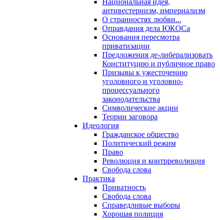
Национальная идея,
антивестернизм, империализм
О странностях любви...
Оправдания дела ЮКОСа
Основания пересмотра
приватизации
Предложения де-либерализовать
Конституцию и публичное право
Призывы к ужесточению
уголовного и уголовно-
процессуального
законодательства
Символические акции
Теории заговора
Идеология
Гражданское общество
Политический режим
Право
Революция и контрреволюция
Свобода слова
Практика
Приватность
Свобода слова
Справедливые выборы
Хорошая полиция