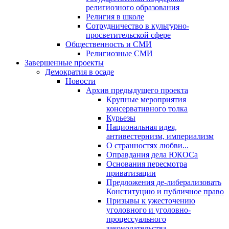
религиозного образования
Религия в школе
Сотрудничество в культурно-
просветительской сфере
Общественность и СМИ
Религиозные СМИ
Завершенные проекты
Демократия в осаде
Новости
Архив предыдущего проекта
Крупные мероприятия
консервативного толка
Курьезы
Национальная идея,
антивестернизм, империализм
О странностях любви...
Оправдания дела ЮКОСа
Основания пересмотра
приватизации
Предложения де-либерализовать
Конституцию и публичное право
Призывы к ужесточению
уголовного и уголовно-
процессуального
законодательства