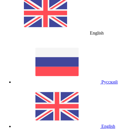
English
Русский
English