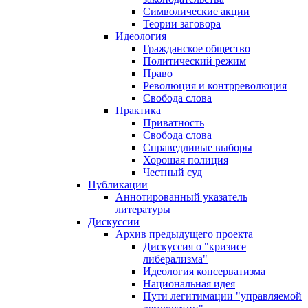
Символические акции
Теории заговора
Идеология
Гражданское общество
Политический режим
Право
Революция и контрреволюция
Свобода слова
Практика
Приватность
Свобода слова
Справедливые выборы
Хорошая полиция
Честный суд
Публикации
Аннотированный указатель
литературы
Дискуссии
Архив предыдущего проекта
Дискуссия о "кризисе
либерализма"
Идеология консерватизма
Национальная идея
Пути легитимации "управляемой