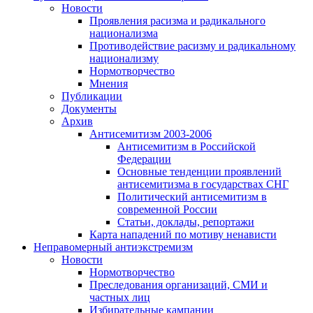
Новости
Проявления расизма и радикального
национализма
Противодействие расизму и радикальному
национализму
Нормотворчество
Мнения
Публикации
Документы
Архив
Антисемитизм 2003-2006
Антисемитизм в Российской
Федерации
Основные тенденции проявлений
антисемитизма в государствах СНГ
Политический антисемитизм в
современной России
Статьи, доклады, репортажи
Карта нападений по мотиву ненависти
Неправомерный антиэкстремизм
Новости
Нормотворчество
Преследования организаций, СМИ и
частных лиц
Избирательные кампании