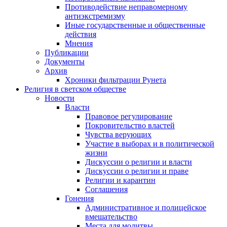
Противодействие неправомерному
антиэкстремизму
Иные государственные и общественные
действия
Мнения
Публикации
Документы
Архив
Хроники фильтрации Рунета
Религия в светском обществе
Новости
Власти
Правовое регулирование
Покровительство властей
Чувства верующих
Участие в выборах и в политической
жизни
Дискуссии о религии и власти
Дискуссии о религии и праве
Религии и карантин
Соглашения
Гонения
Административное и полицейское
вмешательство
Места для молитвы