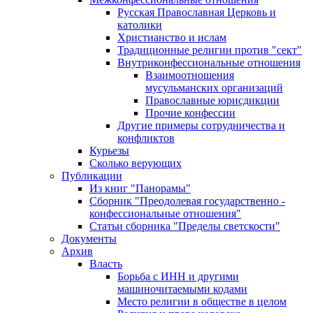
Русская Православная Церковь и
католики
Христианство и ислам
Традиционные религии против "сект"
Внутриконфессиональные отношения
Взаимоотношения
мусульманских организаций
Православные юрисдикции
Прочие конфессии
Другие примеры сотрудничества и
конфликтов
Курьезы
Сколько верующих
Публикации
Из книг "Панорамы"
Сборник "Преодолевая государственно -
конфессиональные отношения"
Статьи сборника "Пределы светскости"
Документы
Архив
Власть
Борьба с ИНН и другими
машиночитаемыми кодами
Место религии в обществе в целом