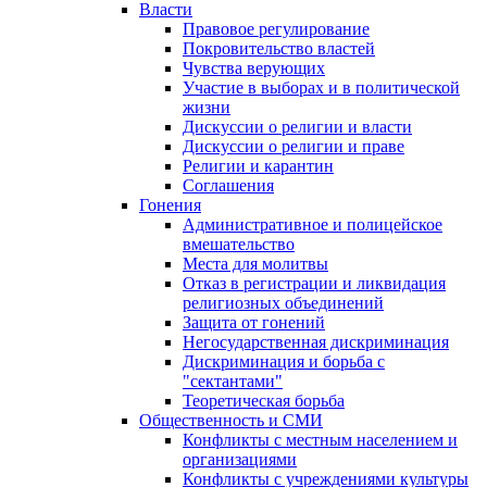
Власти
Правовое регулирование
Покровительство властей
Чувства верующих
Участие в выборах и в политической
жизни
Дискуссии о религии и власти
Дискуссии о религии и праве
Религии и карантин
Соглашения
Гонения
Административное и полицейское
вмешательство
Места для молитвы
Отказ в регистрации и ликвидация
религиозных объединений
Защита от гонений
Негосударственная дискриминация
Дискриминация и борьба с
"сектантами"
Теоретическая борьба
Общественность и СМИ
Конфликты с местным населением и
организациями
Конфликты с учреждениями культуры