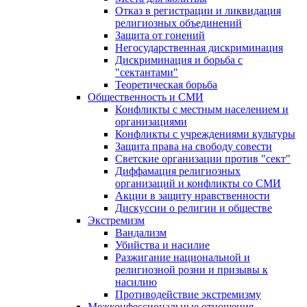
Отказ в регистрации и ликвидация
религиозных объединений
Защита от гонений
Негосударственная дискриминация
Дискриминация и борьба с
"сектантами"
Теоретическая борьба
Общественность и СМИ
Конфликты с местным населением и
организациями
Конфликты с учреждениями культуры
Защита права на свободу совести
Светские организации против "сект"
Диффамация религиозных
организаций и конфликты со СМИ
Акции в защиту нравственности
Дискуссии о религии и обществе
Экстремизм
Вандализм
Убийства и насилие
Разжигание национальной и
религиозной розни и призывы к
насилию
Противодействие экстремизму
Межконфессиональные отношения