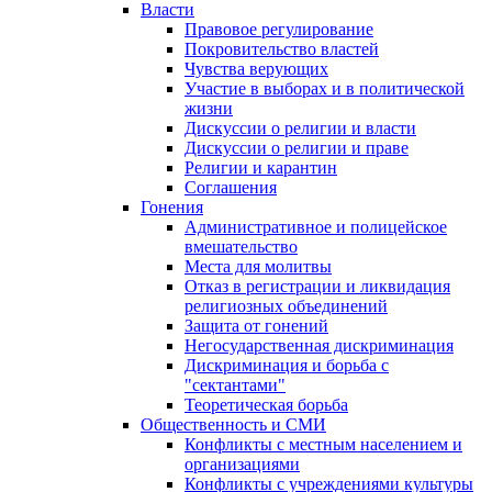
Власти
Правовое регулирование
Покровительство властей
Чувства верующих
Участие в выборах и в политической
жизни
Дискуссии о религии и власти
Дискуссии о религии и праве
Религии и карантин
Соглашения
Гонения
Административное и полицейское
вмешательство
Места для молитвы
Отказ в регистрации и ликвидация
религиозных объединений
Защита от гонений
Негосударственная дискриминация
Дискриминация и борьба с
"сектантами"
Теоретическая борьба
Общественность и СМИ
Конфликты с местным населением и
организациями
Конфликты с учреждениями культуры