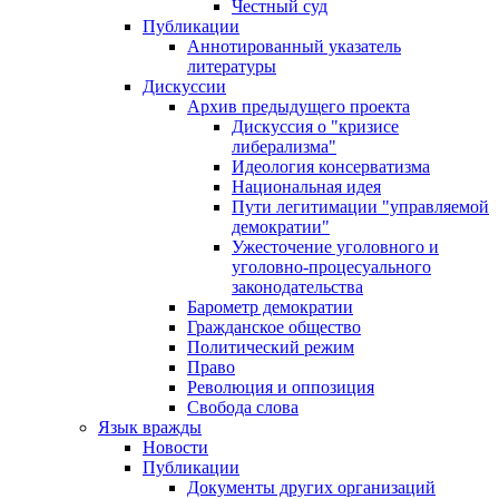
Честный суд
Публикации
Аннотированный указатель
литературы
Дискуссии
Архив предыдущего проекта
Дискуссия о "кризисе
либерализма"
Идеология консерватизма
Национальная идея
Пути легитимации "управляемой
демократии"
Ужесточение уголовного и
уголовно-процесуального
законодательства
Барометр демократии
Гражданское общество
Политический режим
Право
Революция и оппозиция
Свобода слова
Язык вражды
Новости
Публикации
Документы других организаций