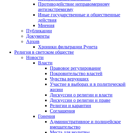
Противодействие неправомерному
антиэкстремизму
Иные государственные и общественные
действия
Мнения
Публикации
Документы
Архив
Хроники фильтрации Рунета
Религия в светском обществе
Новости
Власти
Правовое регулирование
Покровительство властей
Чувства верующих
Участие в выборах и в политической
жизни
Дискуссии о религии и власти
Дискуссии о религии и праве
Религии и карантин
Соглашения
Гонения
Административное и полицейское
вмешательство
Места для молитвы