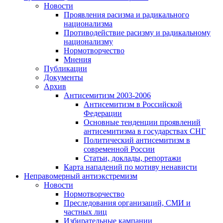
Новости
Проявления расизма и радикального
национализма
Противодействие расизму и радикальному
национализму
Нормотворчество
Мнения
Публикации
Документы
Архив
Антисемитизм 2003-2006
Антисемитизм в Российской
Федерации
Основные тенденции проявлений
антисемитизма в государствах СНГ
Политический антисемитизм в
современной России
Статьи, доклады, репортажи
Карта нападений по мотиву ненависти
Неправомерный антиэкстремизм
Новости
Нормотворчество
Преследования организаций, СМИ и
частных лиц
Избирательные кампании