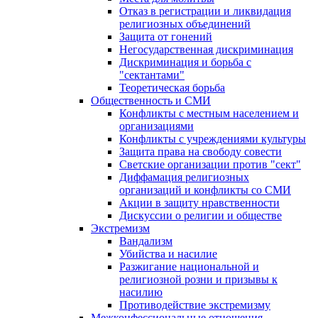
Отказ в регистрации и ликвидация
религиозных объединений
Защита от гонений
Негосударственная дискриминация
Дискриминация и борьба с
"сектантами"
Теоретическая борьба
Общественность и СМИ
Конфликты с местным населением и
организациями
Конфликты с учреждениями культуры
Защита права на свободу совести
Светские организации против "сект"
Диффамация религиозных
организаций и конфликты со СМИ
Акции в защиту нравственности
Дискуссии о религии и обществе
Экстремизм
Вандализм
Убийства и насилие
Разжигание национальной и
религиозной розни и призывы к
насилию
Противодействие экстремизму
Межконфессиональные отношения