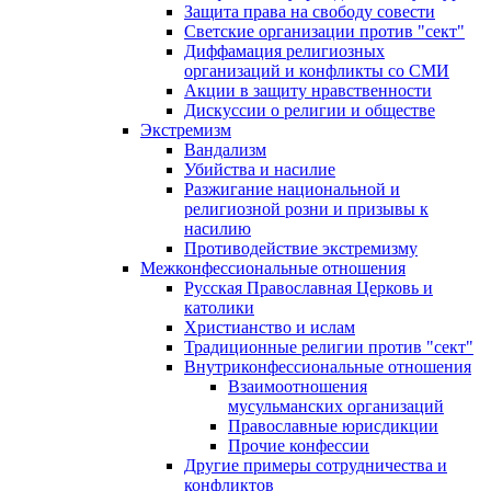
Защита права на свободу совести
Светские организации против "сект"
Диффамация религиозных
организаций и конфликты со СМИ
Акции в защиту нравственности
Дискуссии о религии и обществе
Экстремизм
Вандализм
Убийства и насилие
Разжигание национальной и
религиозной розни и призывы к
насилию
Противодействие экстремизму
Межконфессиональные отношения
Русская Православная Церковь и
католики
Христианство и ислам
Традиционные религии против "сект"
Внутриконфессиональные отношения
Взаимоотношения
мусульманских организаций
Православные юрисдикции
Прочие конфессии
Другие примеры сотрудничества и
конфликтов