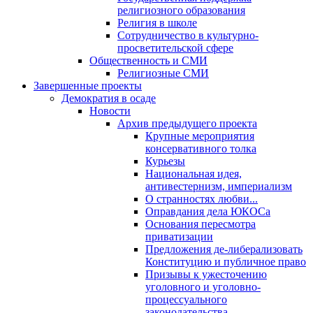
религиозного образования
Религия в школе
Сотрудничество в культурно-
просветительской сфере
Общественность и СМИ
Религиозные СМИ
Завершенные проекты
Демократия в осаде
Новости
Архив предыдущего проекта
Крупные мероприятия
консервативного толка
Курьезы
Национальная идея,
антивестернизм, империализм
О странностях любви...
Оправдания дела ЮКОСа
Основания пересмотра
приватизации
Предложения де-либерализовать
Конституцию и публичное право
Призывы к ужесточению
уголовного и уголовно-
процессуального
законодательства