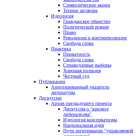
Символические акции
Теории заговора
Идеология
Гражданское общество
Политический режим
Право
Революция и контрреволюция
Свобода слова
Практика
Приватность
Свобода слова
Справедливые выборы
Хорошая полиция
Честный суд
Публикации
Аннотированный указатель
литературы
Дискуссии
Архив предыдущего проекта
Дискуссия о "кризисе
либерализма"
Идеология консерватизма
Национальная идея
Пути легитимации "управляемой