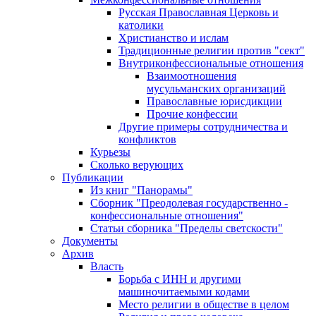
Русская Православная Церковь и
католики
Христианство и ислам
Традиционные религии против "сект"
Внутриконфессиональные отношения
Взаимоотношения
мусульманских организаций
Православные юрисдикции
Прочие конфессии
Другие примеры сотрудничества и
конфликтов
Курьезы
Сколько верующих
Публикации
Из книг "Панорамы"
Сборник "Преодолевая государственно -
конфессиональные отношения"
Статьи сборника "Пределы светскости"
Документы
Архив
Власть
Борьба с ИНН и другими
машиночитаемыми кодами
Место религии в обществе в целом