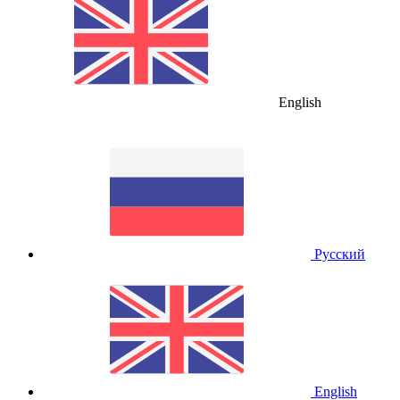
English
Русский
English