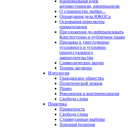
Национальная идея,
антивестернизм, империализм
О странностях любви...
Оправдания дела ЮКОСа
Основания пересмотра
приватизации
Предложения де-либерализовать
Конституцию и публичное право
Призывы к ужесточению
уголовного и уголовно-
процессуального
законодательства
Символические акции
Теории заговора
Идеология
Гражданское общество
Политический режим
Право
Революция и контрреволюция
Свобода слова
Практика
Приватность
Свобода слова
Справедливые выборы
Хорошая полиция