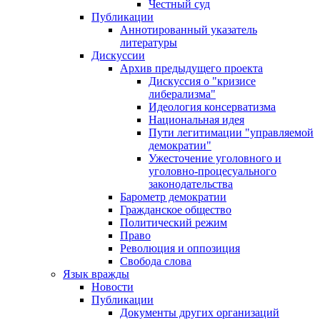
Честный суд
Публикации
Аннотированный указатель
литературы
Дискуссии
Архив предыдущего проекта
Дискуссия о "кризисе
либерализма"
Идеология консерватизма
Национальная идея
Пути легитимации "управляемой
демократии"
Ужесточение уголовного и
уголовно-процесуального
законодательства
Барометр демократии
Гражданское общество
Политический режим
Право
Революция и оппозиция
Свобода слова
Язык вражды
Новости
Публикации
Документы других организаций