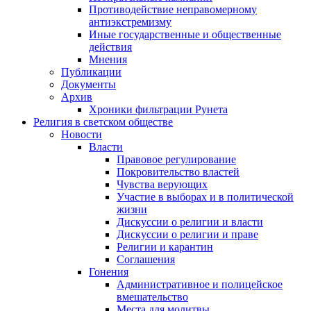
Противодействие неправомерному
антиэкстремизму
Иные государственные и общественные
действия
Мнения
Публикации
Документы
Архив
Хроники фильтрации Рунета
Религия в светском обществе
Новости
Власти
Правовое регулирование
Покровительство властей
Чувства верующих
Участие в выборах и в политической
жизни
Дискуссии о религии и власти
Дискуссии о религии и праве
Религии и карантин
Соглашения
Гонения
Административное и полицейское
вмешательство
Места для молитвы