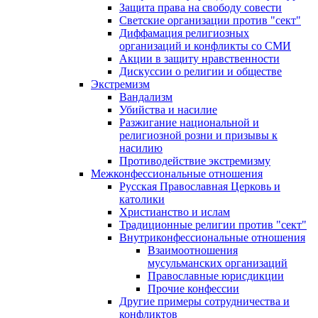
Защита права на свободу совести
Светские организации против "сект"
Диффамация религиозных
организаций и конфликты со СМИ
Акции в защиту нравственности
Дискуссии о религии и обществе
Экстремизм
Вандализм
Убийства и насилие
Разжигание национальной и
религиозной розни и призывы к
насилию
Противодействие экстремизму
Межконфессиональные отношения
Русская Православная Церковь и
католики
Христианство и ислам
Традиционные религии против "сект"
Внутриконфессиональные отношения
Взаимоотношения
мусульманских организаций
Православные юрисдикции
Прочие конфессии
Другие примеры сотрудничества и
конфликтов