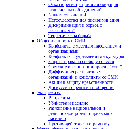
Отказ в регистрации и ликвидация
религиозных объединений
Защита от гонений
Негосударственная дискриминация
Дискриминация и борьба с
"сектантами"
Теоретическая борьба
Общественность и СМИ
Конфликты с местным населением и
организациями
Конфликты с учреждениями культуры
Защита права на свободу совести
Светские организации против "сект"
Диффамация религиозных
организаций и конфликты со СМИ
Акции в защиту нравственности
Дискуссии о религии и обществе
Экстремизм
Вандализм
Убийства и насилие
Разжигание национальной и
религиозной розни и призывы к
насилию
Противодействие экстремизму
Межконфессиональные отношения