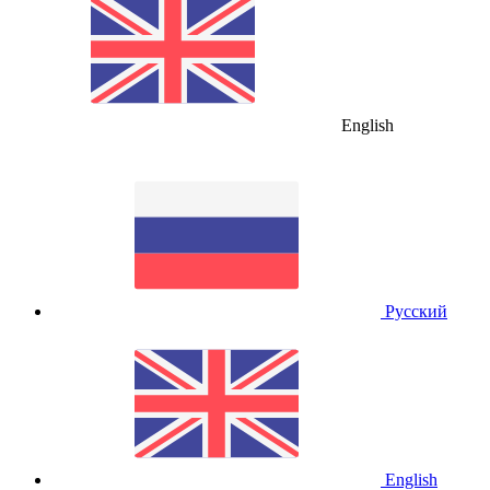
English
Русский
English