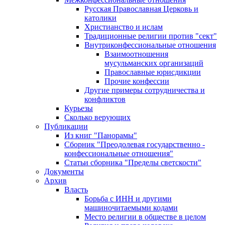
Русская Православная Церковь и
католики
Христианство и ислам
Традиционные религии против "сект"
Внутриконфессиональные отношения
Взаимоотношения
мусульманских организаций
Православные юрисдикции
Прочие конфессии
Другие примеры сотрудничества и
конфликтов
Курьезы
Сколько верующих
Публикации
Из книг "Панорамы"
Сборник "Преодолевая государственно -
конфессиональные отношения"
Статьи сборника "Пределы светскости"
Документы
Архив
Власть
Борьба с ИНН и другими
машиночитаемыми кодами
Место религии в обществе в целом