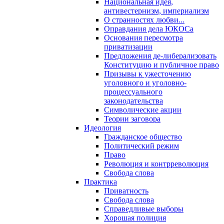
Национальная идея,
антивестернизм, империализм
О странностях любви...
Оправдания дела ЮКОСа
Основания пересмотра
приватизации
Предложения де-либерализовать
Конституцию и публичное право
Призывы к ужесточению
уголовного и уголовно-
процессуального
законодательства
Символические акции
Теории заговора
Идеология
Гражданское общество
Политический режим
Право
Революция и контрреволюция
Свобода слова
Практика
Приватность
Свобода слова
Справедливые выборы
Хорошая полиция