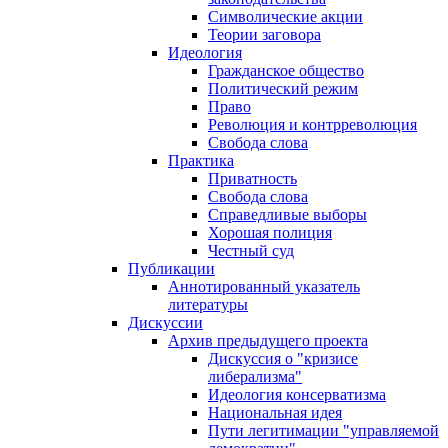
Символические акции
Теории заговора
Идеология
Гражданское общество
Политический режим
Право
Революция и контрреволюция
Свобода слова
Практика
Приватность
Свобода слова
Справедливые выборы
Хорошая полиция
Честный суд
Публикации
Аннотированный указатель
литературы
Дискуссии
Архив предыдущего проекта
Дискуссия о "кризисе
либерализма"
Идеология консерватизма
Национальная идея
Пути легитимации "управляемой