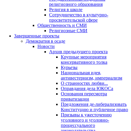
религиозного образования
Религия в школе
Сотрудничество в культурно-
просветительской сфере
Общественность и СМИ
Религиозные СМИ
Завершенные проекты
Демократия в осаде
Новости
Архив предыдущего проекта
Крупные мероприятия
консервативного толка
Курьезы
Национальная идея,
антивестернизм, империализм
О странностях любви...
Оправдания дела ЮКОСа
Основания пересмотра
приватизации
Предложения де-либерализовать
Конституцию и публичное право
Призывы к ужесточению
уголовного и уголовно-
процессуального
законодательства