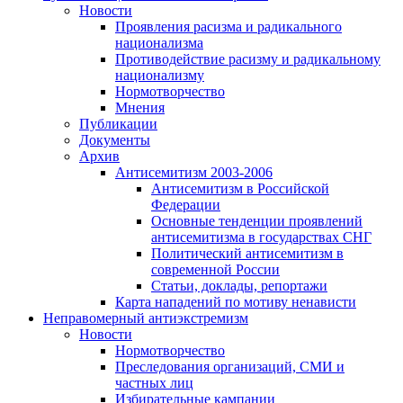
Новости
Проявления расизма и радикального
национализма
Противодействие расизму и радикальному
национализму
Нормотворчество
Мнения
Публикации
Документы
Архив
Антисемитизм 2003-2006
Антисемитизм в Российской
Федерации
Основные тенденции проявлений
антисемитизма в государствах СНГ
Политический антисемитизм в
современной России
Статьи, доклады, репортажи
Карта нападений по мотиву ненависти
Неправомерный антиэкстремизм
Новости
Нормотворчество
Преследования организаций, СМИ и
частных лиц
Избирательные кампании