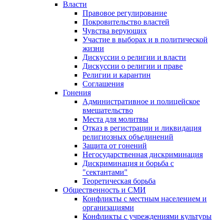
Власти
Правовое регулирование
Покровительство властей
Чувства верующих
Участие в выборах и в политической
жизни
Дискуссии о религии и власти
Дискуссии о религии и праве
Религии и карантин
Соглашения
Гонения
Административное и полицейское
вмешательство
Места для молитвы
Отказ в регистрации и ликвидация
религиозных объединений
Защита от гонений
Негосударственная дискриминация
Дискриминация и борьба с
"сектантами"
Теоретическая борьба
Общественность и СМИ
Конфликты с местным населением и
организациями
Конфликты с учреждениями культуры