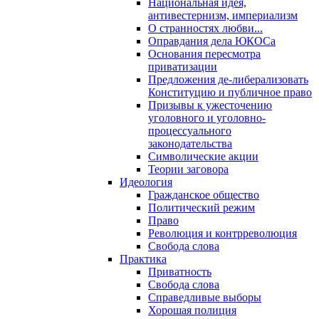
Национальная идея,
антивестернизм, империализм
О странностях любви...
Оправдания дела ЮКОСа
Основания пересмотра
приватизации
Предложения де-либерализовать
Конституцию и публичное право
Призывы к ужесточению
уголовного и уголовно-
процессуального
законодательства
Символические акции
Теории заговора
Идеология
Гражданское общество
Политический режим
Право
Революция и контрреволюция
Свобода слова
Практика
Приватность
Свобода слова
Справедливые выборы
Хорошая полиция