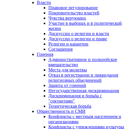
Власти
Правовое регулирование
Покровительство властей
Чувства верующих
Участие в выборах и в политической
жизни
Дискуссии о религии и власти
Дискуссии о религии и праве
Религии и карантин
Соглашения
Гонения
Административное и полицейское
вмешательство
Места для молитвы
Отказ в регистрации и ликвидация
религиозных объединений
Защита от гонений
Негосударственная дискриминация
Дискриминация и борьба с
"сектантами"
Теоретическая борьба
Общественность и СМИ
Конфликты с местным населением и
организациями
Конфликты с учреждениями культуры