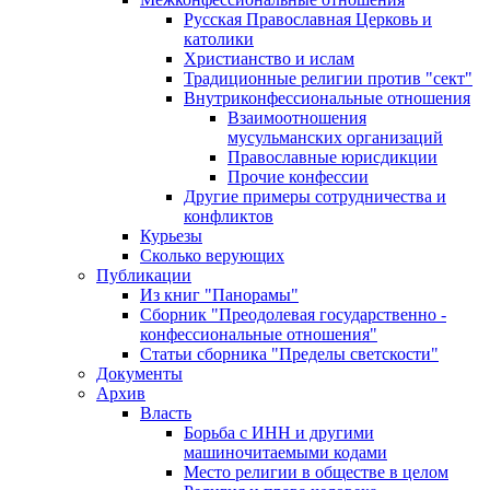
Русская Православная Церковь и
католики
Христианство и ислам
Традиционные религии против "сект"
Внутриконфессиональные отношения
Взаимоотношения
мусульманских организаций
Православные юрисдикции
Прочие конфессии
Другие примеры сотрудничества и
конфликтов
Курьезы
Сколько верующих
Публикации
Из книг "Панорамы"
Сборник "Преодолевая государственно -
конфессиональные отношения"
Статьи сборника "Пределы светскости"
Документы
Архив
Власть
Борьба с ИНН и другими
машиночитаемыми кодами
Место религии в обществе в целом