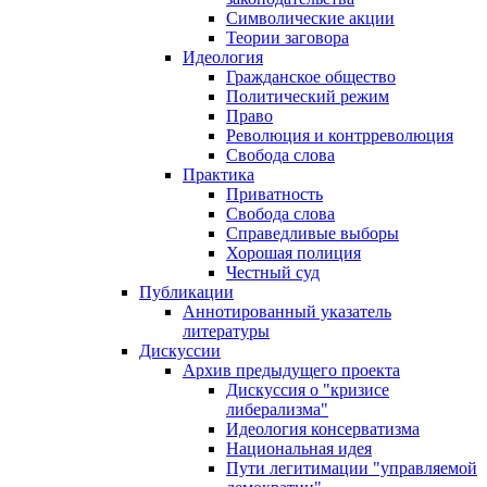
Символические акции
Теории заговора
Идеология
Гражданское общество
Политический режим
Право
Революция и контрреволюция
Свобода слова
Практика
Приватность
Свобода слова
Справедливые выборы
Хорошая полиция
Честный суд
Публикации
Аннотированный указатель
литературы
Дискуссии
Архив предыдущего проекта
Дискуссия о "кризисе
либерализма"
Идеология консерватизма
Национальная идея
Пути легитимации "управляемой