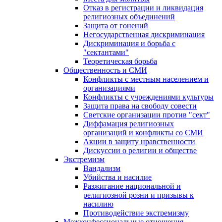
Отказ в регистрации и ликвидация
религиозных объединений
Защита от гонений
Негосударственная дискриминация
Дискриминация и борьба с
"сектантами"
Теоретическая борьба
Общественность и СМИ
Конфликты с местным населением и
организациями
Конфликты с учреждениями культуры
Защита права на свободу совести
Светские организации против "сект"
Диффамация религиозных
организаций и конфликты со СМИ
Акции в защиту нравственности
Дискуссии о религии и обществе
Экстремизм
Вандализм
Убийства и насилие
Разжигание национальной и
религиозной розни и призывы к
насилию
Противодействие экстремизму
Межконфессиональные отношения