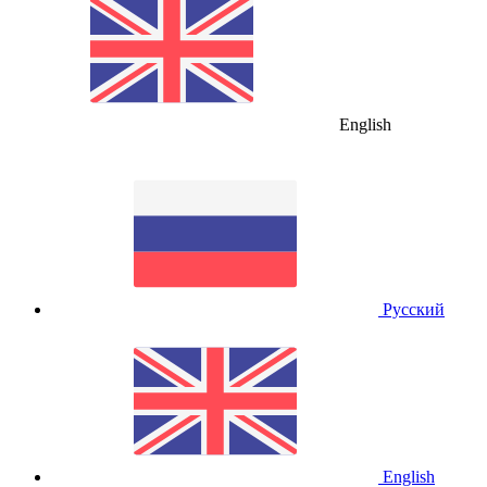
English
Русский
English