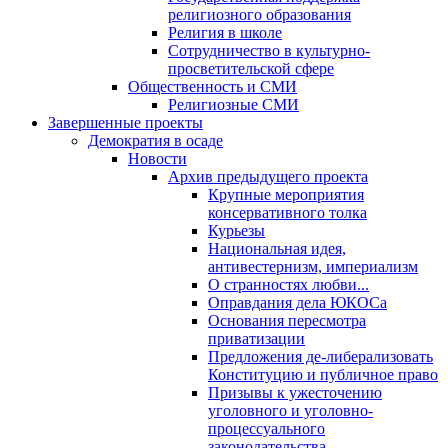
религиозного образования
Религия в школе
Сотрудничество в культурно-
просветительской сфере
Общественность и СМИ
Религиозные СМИ
Завершенные проекты
Демократия в осаде
Новости
Архив предыдущего проекта
Крупные мероприятия
консервативного толка
Курьезы
Национальная идея,
антивестернизм, империализм
О странностях любви...
Оправдания дела ЮКОСа
Основания пересмотра
приватизации
Предложения де-либерализовать
Конституцию и публичное право
Призывы к ужесточению
уголовного и уголовно-
процессуального
законодательства