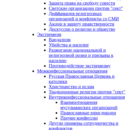
Защита права на свободу совести
Светские организации против "сект"
Диффамация религиозных
организаций и конфликты со СМИ
Акции в защиту нравственности
Дискуссии о религии и обществе
Экстремизм
Вандализм
Убийства и насилие
Разжигание национальной и
религиозной розни и призывы к
насилию
Противодействие экстремизму
Межконфессиональные отношения
Русская Православная Церковь и
католики
Христианство и ислам
Традиционные религии против "сект"
Внутриконфессиональные отношения
Взаимоотношения
мусульманских организаций
Православные юрисдикции
Прочие конфессии
Другие примеры сотрудничества и
конфликтов