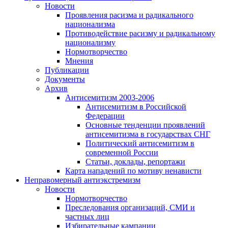
Новости
Проявления расизма и радикального
национализма
Противодействие расизму и радикальному
национализму
Нормотворчество
Мнения
Публикации
Документы
Архив
Антисемитизм 2003-2006
Антисемитизм в Российской
Федерации
Основные тенденции проявлений
антисемитизма в государствах СНГ
Политический антисемитизм в
современной России
Статьи, доклады, репортажи
Карта нападений по мотиву ненависти
Неправомерный антиэкстремизм
Новости
Нормотворчество
Преследования организаций, СМИ и
частных лиц
Избирательные кампании