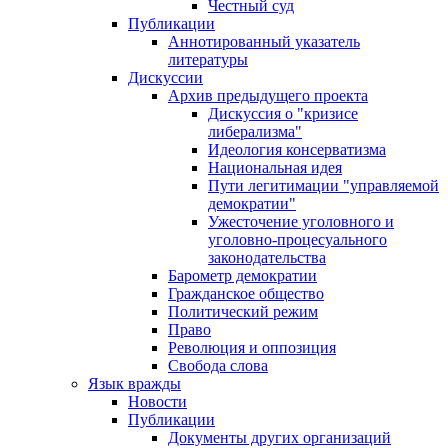
Честный суд
Публикации
Аннотированный указатель
литературы
Дискуссии
Архив предыдущего проекта
Дискуссия о "кризисе
либерализма"
Идеология консерватизма
Национальная идея
Пути легитимации "управляемой
демократии"
Ужесточение уголовного и
уголовно-процесуального
законодательства
Барометр демократии
Гражданское общество
Политический режим
Право
Революция и оппозиция
Свобода слова
Язык вражды
Новости
Публикации
Документы других организаций