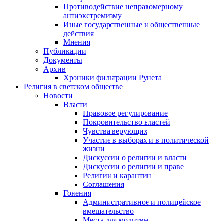
Противодействие неправомерному
антиэкстремизму
Иные государственные и общественные
действия
Мнения
Публикации
Документы
Архив
Хроники фильтрации Рунета
Религия в светском обществе
Новости
Власти
Правовое регулирование
Покровительство властей
Чувства верующих
Участие в выборах и в политической
жизни
Дискуссии о религии и власти
Дискуссии о религии и праве
Религии и карантин
Соглашения
Гонения
Административное и полицейское
вмешательство
Места для молитвы