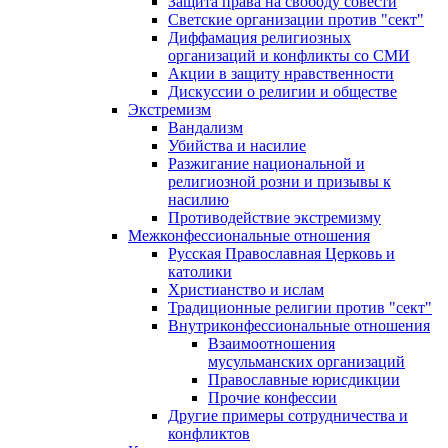
Защита права на свободу совести
Светские организации против "сект"
Диффамация религиозных
организаций и конфликты со СМИ
Акции в защиту нравственности
Дискуссии о религии и обществе
Экстремизм
Вандализм
Убийства и насилие
Разжигание национальной и
религиозной розни и призывы к
насилию
Противодействие экстремизму
Межконфессиональные отношения
Русская Православная Церковь и
католики
Христианство и ислам
Традиционные религии против "сект"
Внутриконфессиональные отношения
Взаимоотношения
мусульманских организаций
Православные юрисдикции
Прочие конфессии
Другие примеры сотрудничества и
конфликтов