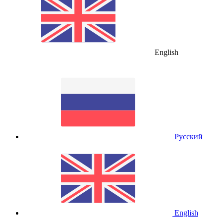
English
Русский
English