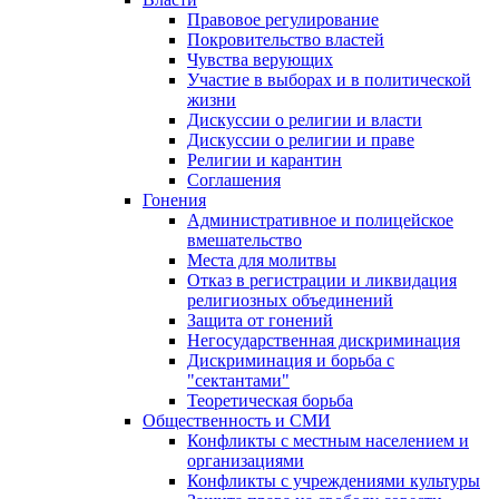
Правовое регулирование
Покровительство властей
Чувства верующих
Участие в выборах и в политической
жизни
Дискуссии о религии и власти
Дискуссии о религии и праве
Религии и карантин
Соглашения
Гонения
Административное и полицейское
вмешательство
Места для молитвы
Отказ в регистрации и ликвидация
религиозных объединений
Защита от гонений
Негосударственная дискриминация
Дискриминация и борьба с
"сектантами"
Теоретическая борьба
Общественность и СМИ
Конфликты с местным населением и
организациями
Конфликты с учреждениями культуры