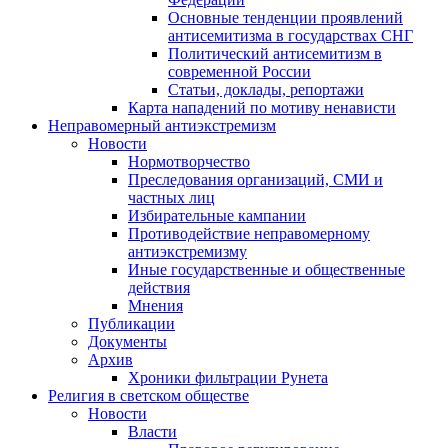
Основные тенденции проявлений
антисемитизма в государствах СНГ
Политический антисемитизм в
современной России
Статьи, доклады, репортажи
Карта нападений по мотиву ненависти
Неправомерный антиэкстремизм
Новости
Нормотворчество
Преследования организаций, СМИ и
частных лиц
Избирательные кампании
Противодействие неправомерному
антиэкстремизму
Иные государственные и общественные
действия
Мнения
Публикации
Документы
Архив
Хроники фильтрации Рунета
Религия в светском обществе
Новости
Власти