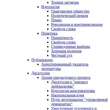
Теории заговора
Идеология
Гражданское общество
Политический режим
Право
Революция и контрреволюция
Свобода слова
Практика
Приватность
Свобода слова
Справедливые выборы
Хорошая полиция
Честный суд
Публикации
Аннотированный указатель
литературы
Дискуссии
Архив предыдущего проекта
Дискуссия о "кризисе
либерализма"
Идеология консерватизма
Национальная идея
Пути легитимации "управляемой
демократии"
Ужесточение уголовного и