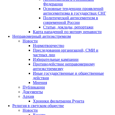
Федерации
Основные тенденции проявлений
антисемитизма в государствах СНГ
Политический антисемитизм в
современной России
Статьи, доклады, репортажи
Карта нападений по мотиву ненависти
Неправомерный антиэкстремизм
Новости
Нормотворчество
Преследования организаций, СМИ и
частных лиц
Избирательные кампании
Противодействие неправомерному
антиэкстремизму
Иные государственные и общественные
действия
Мнения
Публикации
Документы
Архив
Хроники фильтрации Рунета
Религия в светском обществе
Новости
Власти