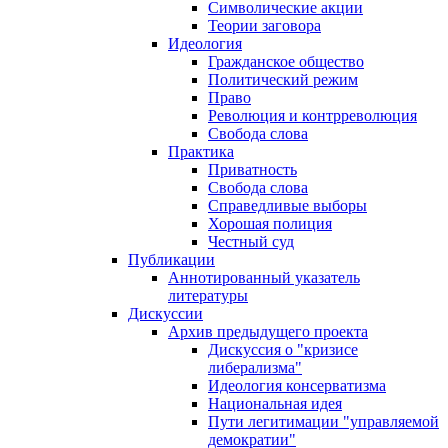
Символические акции
Теории заговора
Идеология
Гражданское общество
Политический режим
Право
Революция и контрреволюция
Свобода слова
Практика
Приватность
Свобода слова
Справедливые выборы
Хорошая полиция
Честный суд
Публикации
Аннотированный указатель
литературы
Дискуссии
Архив предыдущего проекта
Дискуссия о "кризисе
либерализма"
Идеология консерватизма
Национальная идея
Пути легитимации "управляемой
демократии"