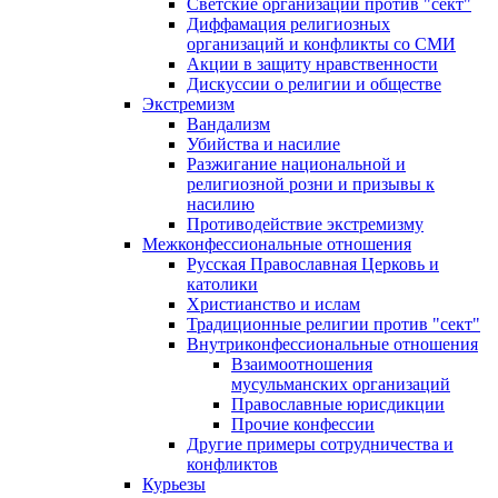
Светские организации против "сект"
Диффамация религиозных
организаций и конфликты со СМИ
Акции в защиту нравственности
Дискуссии о религии и обществе
Экстремизм
Вандализм
Убийства и насилие
Разжигание национальной и
религиозной розни и призывы к
насилию
Противодействие экстремизму
Межконфессиональные отношения
Русская Православная Церковь и
католики
Христианство и ислам
Традиционные религии против "сект"
Внутриконфессиональные отношения
Взаимоотношения
мусульманских организаций
Православные юрисдикции
Прочие конфессии
Другие примеры сотрудничества и
конфликтов
Курьезы