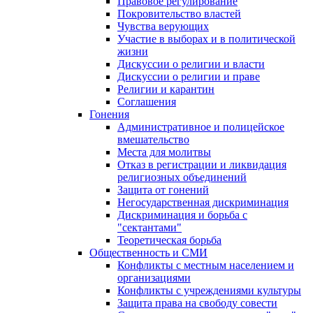
Правовое регулирование
Покровительство властей
Чувства верующих
Участие в выборах и в политической
жизни
Дискуссии о религии и власти
Дискуссии о религии и праве
Религии и карантин
Соглашения
Гонения
Административное и полицейское
вмешательство
Места для молитвы
Отказ в регистрации и ликвидация
религиозных объединений
Защита от гонений
Негосударственная дискриминация
Дискриминация и борьба с
"сектантами"
Теоретическая борьба
Общественность и СМИ
Конфликты с местным населением и
организациями
Конфликты с учреждениями культуры
Защита права на свободу совести