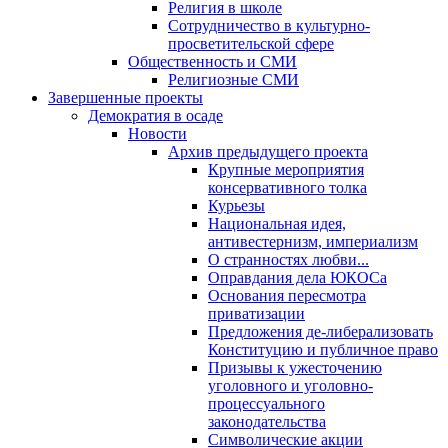
Религия в школе
Сотрудничество в культурно-
просветительской сфере
Общественность и СМИ
Религиозные СМИ
Завершенные проекты
Демократия в осаде
Новости
Архив предыдущего проекта
Крупные мероприятия
консервативного толка
Курьезы
Национальная идея,
антивестернизм, империализм
О странностях любви...
Оправдания дела ЮКОСа
Основания пересмотра
приватизации
Предложения де-либерализовать
Конституцию и публичное право
Призывы к ужесточению
уголовного и уголовно-
процессуального
законодательства
Символические акции