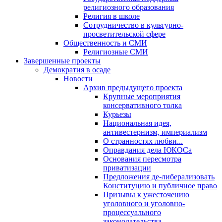
религиозного образования
Религия в школе
Сотрудничество в культурно-
просветительской сфере
Общественность и СМИ
Религиозные СМИ
Завершенные проекты
Демократия в осаде
Новости
Архив предыдущего проекта
Крупные мероприятия
консервативного толка
Курьезы
Национальная идея,
антивестернизм, империализм
О странностях любви...
Оправдания дела ЮКОСа
Основания пересмотра
приватизации
Предложения де-либерализовать
Конституцию и публичное право
Призывы к ужесточению
уголовного и уголовно-
процессуального
законодательства