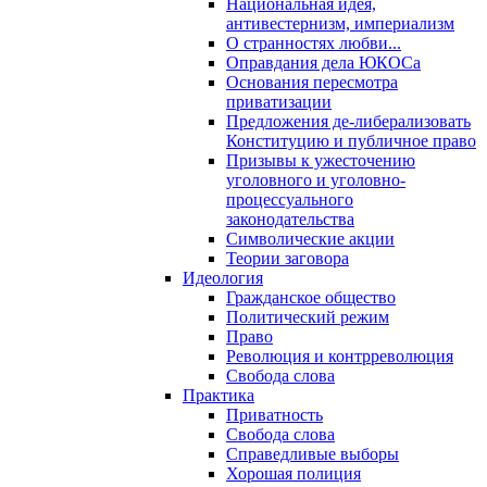
Национальная идея,
антивестернизм, империализм
О странностях любви...
Оправдания дела ЮКОСа
Основания пересмотра
приватизации
Предложения де-либерализовать
Конституцию и публичное право
Призывы к ужесточению
уголовного и уголовно-
процессуального
законодательства
Символические акции
Теории заговора
Идеология
Гражданское общество
Политический режим
Право
Революция и контрреволюция
Свобода слова
Практика
Приватность
Свобода слова
Справедливые выборы
Хорошая полиция