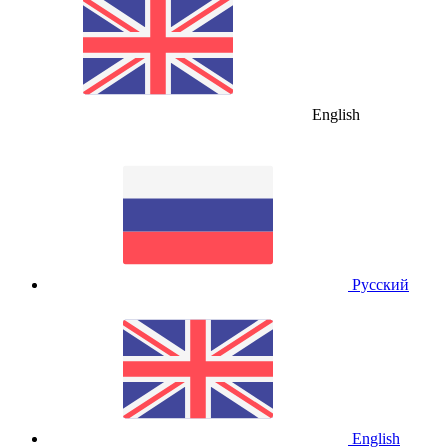
English
Русский
English