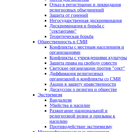
Отказ в регистрации и ликвидация
религиозных объединений
Защита от гонений
Негосударственная дискриминация
Дискриминация и борьба с
"сектантами"
Теоретическая борьба
Общественность и СМИ
Конфликты с местным населением и
организациями
Конфликты с учреждениями культуры
Защита права на свободу совести
Светские организации против "сект"
Диффамация религиозных
организаций и конфликты со СМИ
Акции в защиту нравственности
Дискуссии о религии и обществе
Экстремизм
Вандализм
Убийства и насилие
Разжигание национальной и
религиозной розни и призывы к
насилию
Противодействие экстремизму
Межконфессиональные отношения