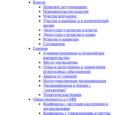
Власти
Правовое регулирование
Покровительство властей
Чувства верующих
Участие в выборах и в политической
жизни
Дискуссии о религии и власти
Дискуссии о религии и праве
Религии и карантин
Соглашения
Гонения
Административное и полицейское
вмешательство
Места для молитвы
Отказ в регистрации и ликвидация
религиозных объединений
Защита от гонений
Негосударственная дискриминация
Дискриминация и борьба с
"сектантами"
Теоретическая борьба
Общественность и СМИ
Конфликты с местным населением и
организациями
Конфликты с учреждениями культуры