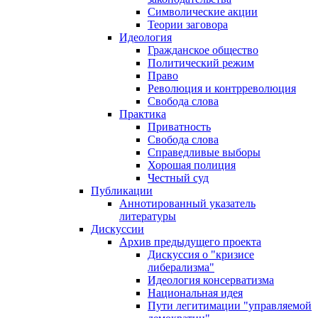
Символические акции
Теории заговора
Идеология
Гражданское общество
Политический режим
Право
Революция и контрреволюция
Свобода слова
Практика
Приватность
Свобода слова
Справедливые выборы
Хорошая полиция
Честный суд
Публикации
Аннотированный указатель
литературы
Дискуссии
Архив предыдущего проекта
Дискуссия о "кризисе
либерализма"
Идеология консерватизма
Национальная идея
Пути легитимации "управляемой