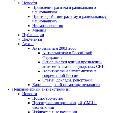
Новости
Проявления расизма и радикального
национализма
Противодействие расизму и радикальному
национализму
Нормотворчество
Мнения
Публикации
Документы
Архив
Антисемитизм 2003-2006
Антисемитизм в Российской
Федерации
Основные тенденции проявлений
антисемитизма в государствах СНГ
Политический антисемитизм в
современной России
Статьи, доклады, репортажи
Карта нападений по мотиву ненависти
Неправомерный антиэкстремизм
Новости
Нормотворчество
Преследования организаций, СМИ и
частных лиц
Избирательные кампании