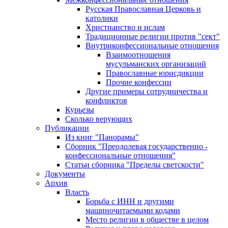
Русская Православная Церковь и
католики
Христианство и ислам
Традиционные религии против "сект"
Внутриконфессиональные отношения
Взаимоотношения
мусульманских организаций
Православные юрисдикции
Прочие конфессии
Другие примеры сотрудничества и
конфликтов
Курьезы
Сколько верующих
Публикации
Из книг "Панорамы"
Сборник "Преодолевая государственно -
конфессиональные отношения"
Статьи сборника "Пределы светскости"
Документы
Архив
Власть
Борьба с ИНН и другими
машиночитаемыми кодами
Место религии в обществе в целом