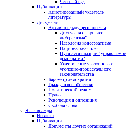
Честный суд
Публикации
Аннотированный указатель
литературы
Дискуссии
Архив предыдущего проекта
Дискуссия о "кризисе
либерализма"
Идеология консерватизма
Национальная идея
Пути легитимации "управляемой
демократии"
Ужесточение уголовного и
уголовно-процесуального
законодательства
Барометр демократии
Гражданское общество
Политический режим
Право
Революция и оппозиция
Свобода слова
Язык вражды
Новости
Публикации
Документы других организаций