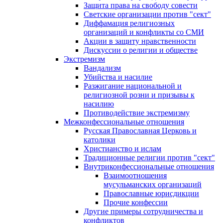
Защита права на свободу совести
Светские организации против "сект"
Диффамация религиозных
организаций и конфликты со СМИ
Акции в защиту нравственности
Дискуссии о религии и обществе
Экстремизм
Вандализм
Убийства и насилие
Разжигание национальной и
религиозной розни и призывы к
насилию
Противодействие экстремизму
Межконфессиональные отношения
Русская Православная Церковь и
католики
Христианство и ислам
Традиционные религии против "сект"
Внутриконфессиональные отношения
Взаимоотношения
мусульманских организаций
Православные юрисдикции
Прочие конфессии
Другие примеры сотрудничества и
конфликтов