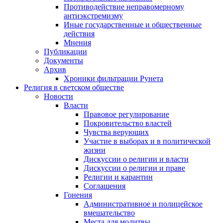
Противодействие неправомерному
антиэкстремизму
Иные государственные и общественные
действия
Мнения
Публикации
Документы
Архив
Хроники фильтрации Рунета
Религия в светском обществе
Новости
Власти
Правовое регулирование
Покровительство властей
Чувства верующих
Участие в выборах и в политической
жизни
Дискуссии о религии и власти
Дискуссии о религии и праве
Религии и карантин
Соглашения
Гонения
Административное и полицейское
вмешательство
Места для молитвы