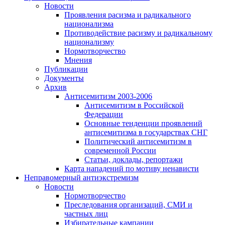
Новости
Проявления расизма и радикального
национализма
Противодействие расизму и радикальному
национализму
Нормотворчество
Мнения
Публикации
Документы
Архив
Антисемитизм 2003-2006
Антисемитизм в Российской
Федерации
Основные тенденции проявлений
антисемитизма в государствах СНГ
Политический антисемитизм в
современной России
Статьи, доклады, репортажи
Карта нападений по мотиву ненависти
Неправомерный антиэкстремизм
Новости
Нормотворчество
Преследования организаций, СМИ и
частных лиц
Избирательные кампании