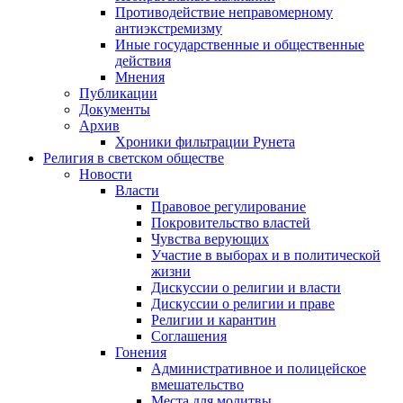
Противодействие неправомерному
антиэкстремизму
Иные государственные и общественные
действия
Мнения
Публикации
Документы
Архив
Хроники фильтрации Рунета
Религия в светском обществе
Новости
Власти
Правовое регулирование
Покровительство властей
Чувства верующих
Участие в выборах и в политической
жизни
Дискуссии о религии и власти
Дискуссии о религии и праве
Религии и карантин
Соглашения
Гонения
Административное и полицейское
вмешательство
Места для молитвы