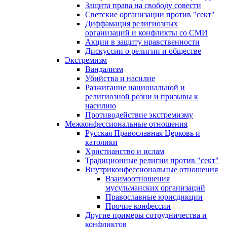
Защита права на свободу совести
Светские организации против "сект"
Диффамация религиозных
организаций и конфликты со СМИ
Акции в защиту нравственности
Дискуссии о религии и обществе
Экстремизм
Вандализм
Убийства и насилие
Разжигание национальной и
религиозной розни и призывы к
насилию
Противодействие экстремизму
Межконфессиональные отношения
Русская Православная Церковь и
католики
Христианство и ислам
Традиционные религии против "сект"
Внутриконфессиональные отношения
Взаимоотношения
мусульманских организаций
Православные юрисдикции
Прочие конфессии
Другие примеры сотрудничества и
конфликтов