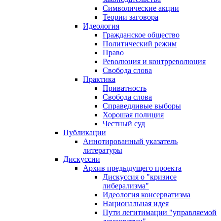
Символические акции
Теории заговора
Идеология
Гражданское общество
Политический режим
Право
Революция и контрреволюция
Свобода слова
Практика
Приватность
Свобода слова
Справедливые выборы
Хорошая полиция
Честный суд
Публикации
Аннотированный указатель
литературы
Дискуссии
Архив предыдущего проекта
Дискуссия о "кризисе
либерализма"
Идеология консерватизма
Национальная идея
Пути легитимации "управляемой