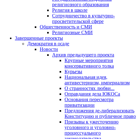
религиозного образования
Религия в школе
Сотрудничество в культурно-
просветительской сфере
Общественность и СМИ
Религиозные СМИ
Завершенные проекты
Демократия в осаде
Новости
Архив предыдущего проекта
Крупные мероприятия
консервативного толка
Курьезы
Национальная идея,
антивестернизм, империализм
О странностях любви...
Оправдания дела ЮКОСа
Основания пересмотра
приватизации
Предложения де-либерализовать
Конституцию и публичное право
Призывы к ужесточению
уголовного и уголовно-
процессуального
законодательства