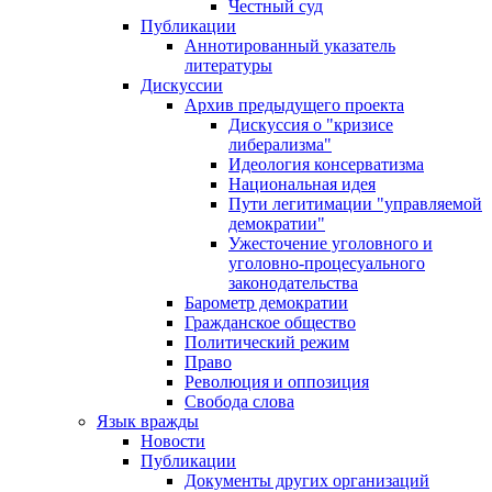
Честный суд
Публикации
Аннотированный указатель
литературы
Дискуссии
Архив предыдущего проекта
Дискуссия о "кризисе
либерализма"
Идеология консерватизма
Национальная идея
Пути легитимации "управляемой
демократии"
Ужесточение уголовного и
уголовно-процесуального
законодательства
Барометр демократии
Гражданское общество
Политический режим
Право
Революция и оппозиция
Свобода слова
Язык вражды
Новости
Публикации
Документы других организаций