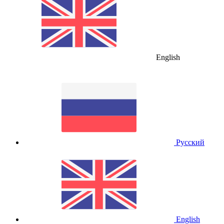
English
Русский
English