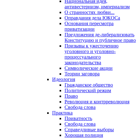
Национальная идея,
антивестернизм, империализм
О странностях любви...
Оправдания дела ЮКОСа
Основания пересмотра
приватизации
Предложения де-либерализовать
Конституцию и публичное право
Призывы к ужесточению
уголовного и уголовно-
процессуального
законодательства
Символические акции
Теории заговора
Идеология
Гражданское общество
Политический режим
Право
Революция и контрреволюция
Свобода слова
Практика
Приватность
Свобода слова
Справедливые выборы
Хорошая полиция