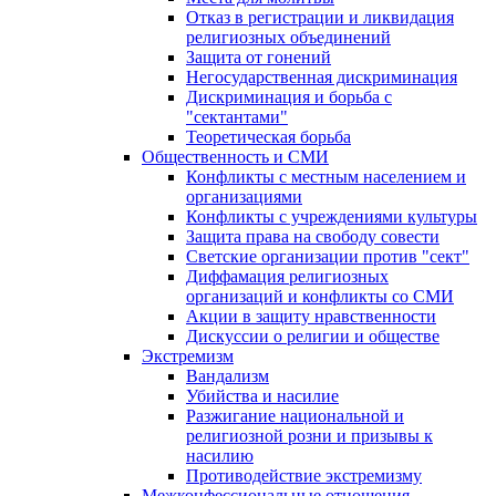
Отказ в регистрации и ликвидация
религиозных объединений
Защита от гонений
Негосударственная дискриминация
Дискриминация и борьба с
"сектантами"
Теоретическая борьба
Общественность и СМИ
Конфликты с местным населением и
организациями
Конфликты с учреждениями культуры
Защита права на свободу совести
Светские организации против "сект"
Диффамация религиозных
организаций и конфликты со СМИ
Акции в защиту нравственности
Дискуссии о религии и обществе
Экстремизм
Вандализм
Убийства и насилие
Разжигание национальной и
религиозной розни и призывы к
насилию
Противодействие экстремизму
Межконфессиональные отношения