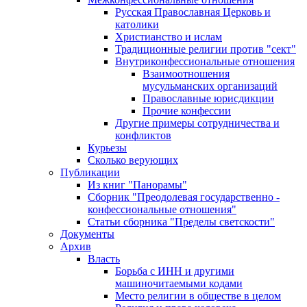
Русская Православная Церковь и
католики
Христианство и ислам
Традиционные религии против "сект"
Внутриконфессиональные отношения
Взаимоотношения
мусульманских организаций
Православные юрисдикции
Прочие конфессии
Другие примеры сотрудничества и
конфликтов
Курьезы
Сколько верующих
Публикации
Из книг "Панорамы"
Сборник "Преодолевая государственно -
конфессиональные отношения"
Статьи сборника "Пределы светскости"
Документы
Архив
Власть
Борьба с ИНН и другими
машиночитаемыми кодами
Место религии в обществе в целом