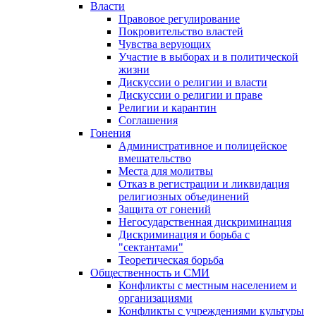
Власти
Правовое регулирование
Покровительство властей
Чувства верующих
Участие в выборах и в политической
жизни
Дискуссии о религии и власти
Дискуссии о религии и праве
Религии и карантин
Соглашения
Гонения
Административное и полицейское
вмешательство
Места для молитвы
Отказ в регистрации и ликвидация
религиозных объединений
Защита от гонений
Негосударственная дискриминация
Дискриминация и борьба с
"сектантами"
Теоретическая борьба
Общественность и СМИ
Конфликты с местным населением и
организациями
Конфликты с учреждениями культуры