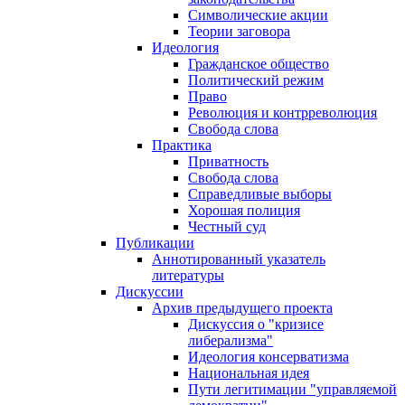
Символические акции
Теории заговора
Идеология
Гражданское общество
Политический режим
Право
Революция и контрреволюция
Свобода слова
Практика
Приватность
Свобода слова
Справедливые выборы
Хорошая полиция
Честный суд
Публикации
Аннотированный указатель
литературы
Дискуссии
Архив предыдущего проекта
Дискуссия о "кризисе
либерализма"
Идеология консерватизма
Национальная идея
Пути легитимации "управляемой