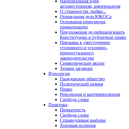
Национальная идея,
антивестернизм, империализм
О странностях любви...
Оправдания дела ЮКОСа
Основания пересмотра
приватизации
Предложения де-либерализовать
Конституцию и публичное право
Призывы к ужесточению
уголовного и уголовно-
процессуального
законодательства
Символические акции
Теории заговора
Идеология
Гражданское общество
Политический режим
Право
Революция и контрреволюция
Свобода слова
Практика
Приватность
Свобода слова
Справедливые выборы
Хорошая полиция