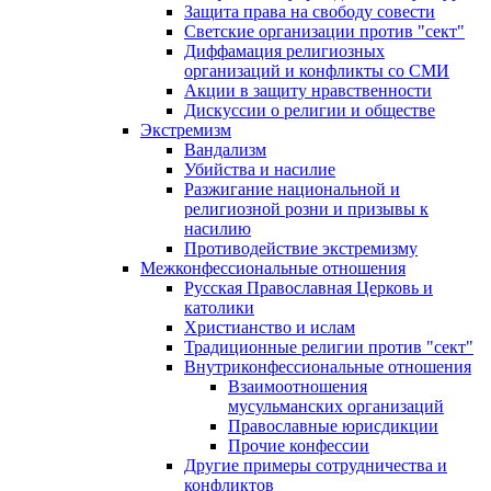
Защита права на свободу совести
Светские организации против "сект"
Диффамация религиозных
организаций и конфликты со СМИ
Акции в защиту нравственности
Дискуссии о религии и обществе
Экстремизм
Вандализм
Убийства и насилие
Разжигание национальной и
религиозной розни и призывы к
насилию
Противодействие экстремизму
Межконфессиональные отношения
Русская Православная Церковь и
католики
Христианство и ислам
Традиционные религии против "сект"
Внутриконфессиональные отношения
Взаимоотношения
мусульманских организаций
Православные юрисдикции
Прочие конфессии
Другие примеры сотрудничества и
конфликтов