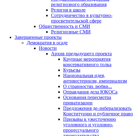
религиозного образования
Религия в школе
Сотрудничество в культурно-
просветительской сфере
Общественность и СМИ
Религиозные СМИ
Завершенные проекты
Демократия в осаде
Новости
Архив предыдущего проекта
Крупные мероприятия
консервативного толка
Курьезы
Национальная идея,
антивестернизм, империализм
О странностях любви...
Оправдания дела ЮКОСа
Основания пересмотра
приватизации
Предложения де-либерализовать
Конституцию и публичное право
Призывы к ужесточению
уголовного и уголовно-
процессуального
законодательства