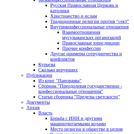
Русская Православная Церковь и
католики
Христианство и ислам
Традиционные религии против "сект"
Внутриконфессиональные отношения
Взаимоотношения
мусульманских организаций
Православные юрисдикции
Прочие конфессии
Другие примеры сотрудничества и
конфликтов
Курьезы
Сколько верующих
Публикации
Из книг "Панорамы"
Сборник "Преодолевая государственно -
конфессиональные отношения"
Статьи сборника "Пределы светскости"
Документы
Архив
Власть
Борьба с ИНН и другими
машиночитаемыми кодами
Место религии в обществе в целом