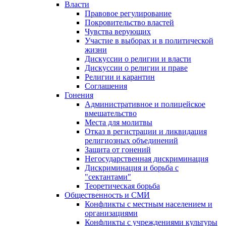
Власти
Правовое регулирование
Покровительство властей
Чувства верующих
Участие в выборах и в политической
жизни
Дискуссии о религии и власти
Дискуссии о религии и праве
Религии и карантин
Соглашения
Гонения
Административное и полицейское
вмешательство
Места для молитвы
Отказ в регистрации и ликвидация
религиозных объединений
Защита от гонений
Негосударственная дискриминация
Дискриминация и борьба с
"сектантами"
Теоретическая борьба
Общественность и СМИ
Конфликты с местным населением и
организациями
Конфликты с учреждениями культуры