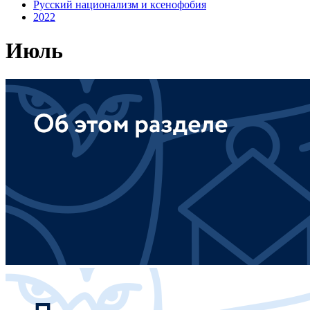
Русский национализм и ксенофобия
2022
Июль