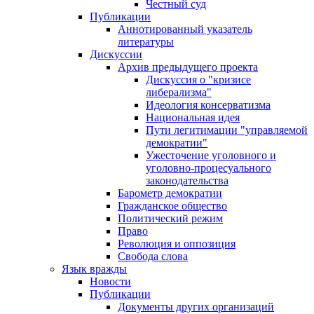
Честный суд
Публикации
Аннотированный указатель
литературы
Дискуссии
Архив предыдущего проекта
Дискуссия о "кризисе
либерализма"
Идеология консерватизма
Национальная идея
Пути легитимации "управляемой
демократии"
Ужесточение уголовного и
уголовно-процесуального
законодательства
Барометр демократии
Гражданское общество
Политический режим
Право
Революция и оппозиция
Свобода слова
Язык вражды
Новости
Публикации
Документы других организаций