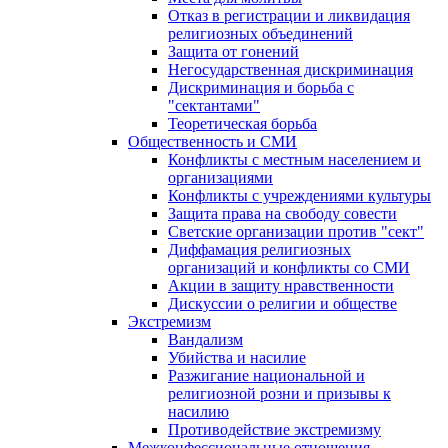
Отказ в регистрации и ликвидация
религиозных объединений
Защита от гонений
Негосударственная дискриминация
Дискриминация и борьба с
"сектантами"
Теоретическая борьба
Общественность и СМИ
Конфликты с местным населением и
организациями
Конфликты с учреждениями культуры
Защита права на свободу совести
Светские организации против "сект"
Диффамация религиозных
организаций и конфликты со СМИ
Акции в защиту нравственности
Дискуссии о религии и обществе
Экстремизм
Вандализм
Убийства и насилие
Разжигание национальной и
религиозной розни и призывы к
насилию
Противодействие экстремизму
Межконфессиональные отношения