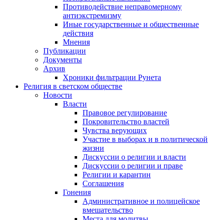
Противодействие неправомерному
антиэкстремизму
Иные государственные и общественные
действия
Мнения
Публикации
Документы
Архив
Хроники фильтрации Рунета
Религия в светском обществе
Новости
Власти
Правовое регулирование
Покровительство властей
Чувства верующих
Участие в выборах и в политической
жизни
Дискуссии о религии и власти
Дискуссии о религии и праве
Религии и карантин
Соглашения
Гонения
Административное и полицейское
вмешательство
Места для молитвы