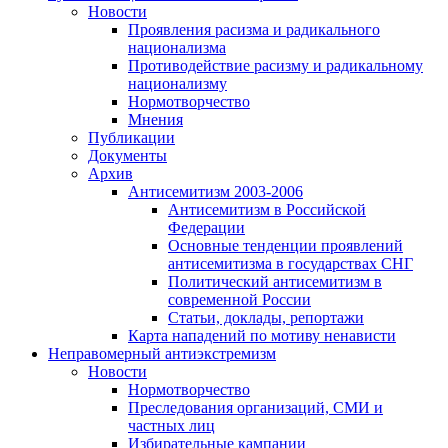
Новости
Проявления расизма и радикального
национализма
Противодействие расизму и радикальному
национализму
Нормотворчество
Мнения
Публикации
Документы
Архив
Антисемитизм 2003-2006
Антисемитизм в Российской
Федерации
Основные тенденции проявлений
антисемитизма в государствах СНГ
Политический антисемитизм в
современной России
Статьи, доклады, репортажи
Карта нападений по мотиву ненависти
Неправомерный антиэкстремизм
Новости
Нормотворчество
Преследования организаций, СМИ и
частных лиц
Избирательные кампании