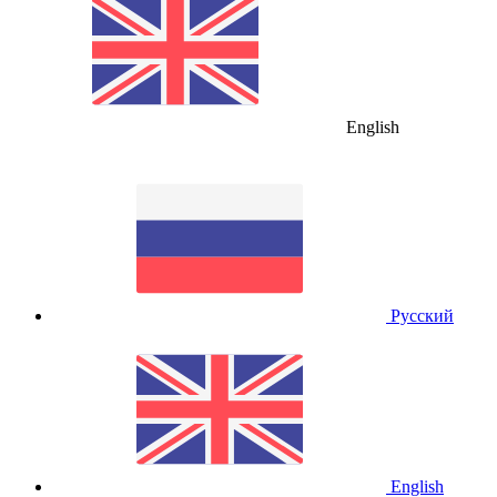
English
Русский
English