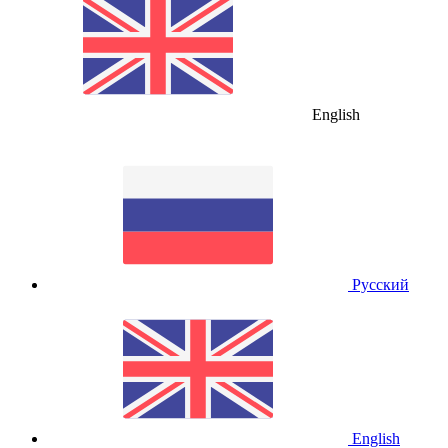
English
Русский
English