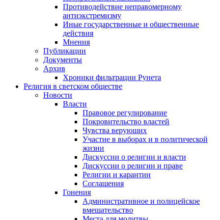
Противодействие неправомерному
антиэкстремизму
Иные государственные и общественные
действия
Мнения
Публикации
Документы
Архив
Хроники фильтрации Рунета
Религия в светском обществе
Новости
Власти
Правовое регулирование
Покровительство властей
Чувства верующих
Участие в выборах и в политической
жизни
Дискуссии о религии и власти
Дискуссии о религии и праве
Религии и карантин
Соглашения
Гонения
Административное и полицейское
вмешательство
Места для молитвы