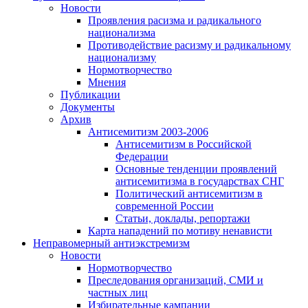
Новости
Проявления расизма и радикального
национализма
Противодействие расизму и радикальному
национализму
Нормотворчество
Мнения
Публикации
Документы
Архив
Антисемитизм 2003-2006
Антисемитизм в Российской
Федерации
Основные тенденции проявлений
антисемитизма в государствах СНГ
Политический антисемитизм в
современной России
Статьи, доклады, репортажи
Карта нападений по мотиву ненависти
Неправомерный антиэкстремизм
Новости
Нормотворчество
Преследования организаций, СМИ и
частных лиц
Избирательные кампании