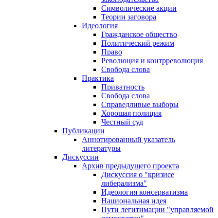
Символические акции
Теории заговора
Идеология
Гражданское общество
Политический режим
Право
Революция и контрреволюция
Свобода слова
Практика
Приватность
Свобода слова
Справедливые выборы
Хорошая полиция
Честный суд
Публикации
Аннотированный указатель
литературы
Дискуссии
Архив предыдущего проекта
Дискуссия о "кризисе
либерализма"
Идеология консерватизма
Национальная идея
Пути легитимации "управляемой