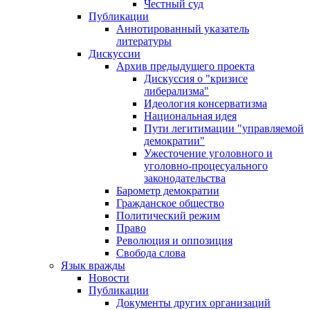
Честный суд
Публикации
Аннотированный указатель
литературы
Дискуссии
Архив предыдущего проекта
Дискуссия о "кризисе
либерализма"
Идеология консерватизма
Национальная идея
Пути легитимации "управляемой
демократии"
Ужесточение уголовного и
уголовно-процесуального
законодательства
Барометр демократии
Гражданское общество
Политический режим
Право
Революция и оппозиция
Свобода слова
Язык вражды
Новости
Публикации
Документы других организаций