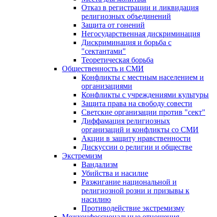
Отказ в регистрации и ликвидация
религиозных объединений
Защита от гонений
Негосударственная дискриминация
Дискриминация и борьба с
"сектантами"
Теоретическая борьба
Общественность и СМИ
Конфликты с местным населением и
организациями
Конфликты с учреждениями культуры
Защита права на свободу совести
Светские организации против "сект"
Диффамация религиозных
организаций и конфликты со СМИ
Акции в защиту нравственности
Дискуссии о религии и обществе
Экстремизм
Вандализм
Убийства и насилие
Разжигание национальной и
религиозной розни и призывы к
насилию
Противодействие экстремизму
Межконфессиональные отношения