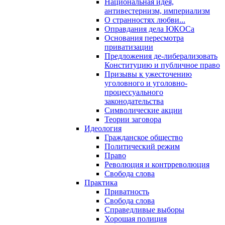
Национальная идея,
антивестернизм, империализм
О странностях любви...
Оправдания дела ЮКОСа
Основания пересмотра
приватизации
Предложения де-либерализовать
Конституцию и публичное право
Призывы к ужесточению
уголовного и уголовно-
процессуального
законодательства
Символические акции
Теории заговора
Идеология
Гражданское общество
Политический режим
Право
Революция и контрреволюция
Свобода слова
Практика
Приватность
Свобода слова
Справедливые выборы
Хорошая полиция