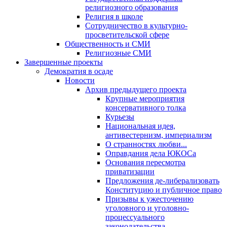
религиозного образования
Религия в школе
Сотрудничество в культурно-
просветительской сфере
Общественность и СМИ
Религиозные СМИ
Завершенные проекты
Демократия в осаде
Новости
Архив предыдущего проекта
Крупные мероприятия
консервативного толка
Курьезы
Национальная идея,
антивестернизм, империализм
О странностях любви...
Оправдания дела ЮКОСа
Основания пересмотра
приватизации
Предложения де-либерализовать
Конституцию и публичное право
Призывы к ужесточению
уголовного и уголовно-
процессуального
законодательства