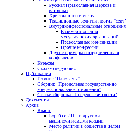
Русская Православная Церковь и
католики
Христианство и ислам
Традиционные религии против "сект"
Внутриконфессиональные отношения
Взаимоотношения
мусульманских организаций
Православные юрисдикции
Прочие конфессии
Другие примеры сотрудничества и
конфликтов
Курьезы
Сколько верующих
Публикации
Из книг "Панорамы"
Сборник "Преодолевая государственно -
конфессиональные отношения"
Статьи сборника "Пределы светскости"
Документы
Архив
Власть
Борьба с ИНН и другими
машиночитаемыми кодами
Место религии в обществе в целом