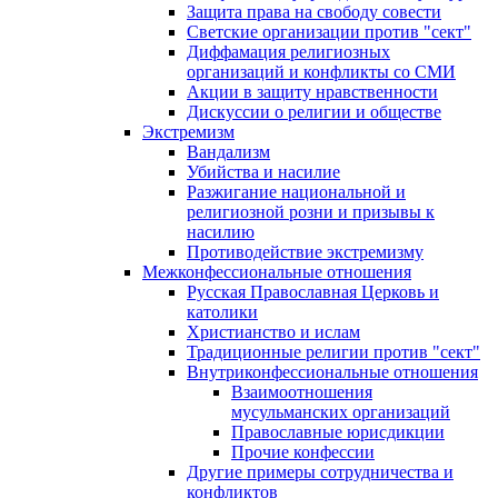
Защита права на свободу совести
Светские организации против "сект"
Диффамация религиозных
организаций и конфликты со СМИ
Акции в защиту нравственности
Дискуссии о религии и обществе
Экстремизм
Вандализм
Убийства и насилие
Разжигание национальной и
религиозной розни и призывы к
насилию
Противодействие экстремизму
Межконфессиональные отношения
Русская Православная Церковь и
католики
Христианство и ислам
Традиционные религии против "сект"
Внутриконфессиональные отношения
Взаимоотношения
мусульманских организаций
Православные юрисдикции
Прочие конфессии
Другие примеры сотрудничества и
конфликтов