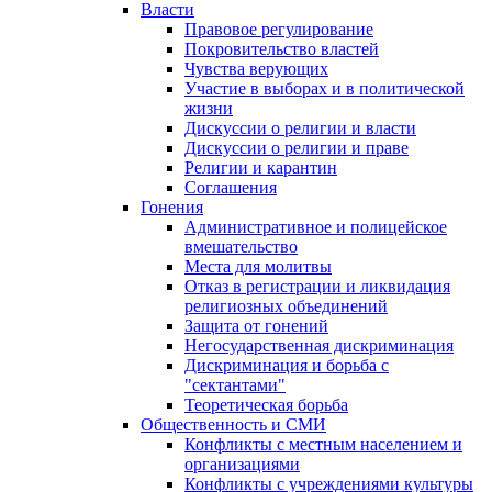
Власти
Правовое регулирование
Покровительство властей
Чувства верующих
Участие в выборах и в политической
жизни
Дискуссии о религии и власти
Дискуссии о религии и праве
Религии и карантин
Соглашения
Гонения
Административное и полицейское
вмешательство
Места для молитвы
Отказ в регистрации и ликвидация
религиозных объединений
Защита от гонений
Негосударственная дискриминация
Дискриминация и борьба с
"сектантами"
Теоретическая борьба
Общественность и СМИ
Конфликты с местным населением и
организациями
Конфликты с учреждениями культуры