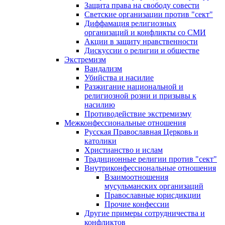
Защита права на свободу совести
Светские организации против "сект"
Диффамация религиозных
организаций и конфликты со СМИ
Акции в защиту нравственности
Дискуссии о религии и обществе
Экстремизм
Вандализм
Убийства и насилие
Разжигание национальной и
религиозной розни и призывы к
насилию
Противодействие экстремизму
Межконфессиональные отношения
Русская Православная Церковь и
католики
Христианство и ислам
Традиционные религии против "сект"
Внутриконфессиональные отношения
Взаимоотношения
мусульманских организаций
Православные юрисдикции
Прочие конфессии
Другие примеры сотрудничества и
конфликтов