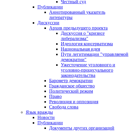
Честный суд
Публикации
Аннотированный указатель
литературы
Дискуссии
Архив предыдущего проекта
Дискуссия о "кризисе
либерализма"
Идеология консерватизма
Национальная идея
Пути легитимации "управляемой
демократии"
Ужесточение уголовного и
уголовно-процесуального
законодательства
Барометр демократии
Гражданское общество
Политический режим
Право
Революция и оппозиция
Свобода слова
Язык вражды
Новости
Публикации
Документы других организаций