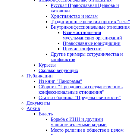
Русская Православная Церковь и
католики
Христианство и ислам
Традиционные религии против "сект"
Внутриконфессиональные отношения
Взаимоотношения
мусульманских организаций
Православные юрисдикции
Прочие конфессии
Другие примеры сотрудничества и
конфликтов
Курьезы
Сколько верующих
Публикации
Из книг "Панорамы"
Сборник "Преодолевая государственно -
конфессиональные отношения"
Статьи сборника "Пределы светскости"
Документы
Архив
Власть
Борьба с ИНН и другими
машиночитаемыми кодами
Место религии в обществе в целом