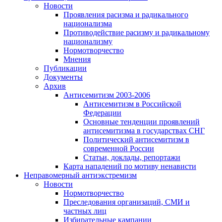
Новости
Проявления расизма и радикального
национализма
Противодействие расизму и радикальному
национализму
Нормотворчество
Мнения
Публикации
Документы
Архив
Антисемитизм 2003-2006
Антисемитизм в Российской
Федерации
Основные тенденции проявлений
антисемитизма в государствах СНГ
Политический антисемитизм в
современной России
Статьи, доклады, репортажи
Карта нападений по мотиву ненависти
Неправомерный антиэкстремизм
Новости
Нормотворчество
Преследования организаций, СМИ и
частных лиц
Избирательные кампании