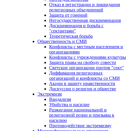
Отказ в регистрации и ликвидация
религиозных объединений
Защита от гонений
Негосударственная дискриминация
Дискриминация и борьба с
"сектантами"
Теоретическая борьба
Общественность и СМИ
Конфликты с местным населением и
организациями
Конфликты с учреждениями культуры
Защита права на свободу совести
Светские организации против "сект"
Диффамация религиозных
организаций и конфликты со СМИ
Акции в защиту нравственности
Дискуссии о религии и обществе
Экстремизм
Вандализм
Убийства и насилие
Разжигание национальной и
религиозной розни и призывы к
насилию
Противодействие экстремизму
Межконфессиональные отношения