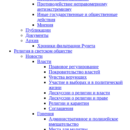
Противодействие неправомерному
антиэкстремизму
Иные государственные и общественные
действия
Мнения
Публикации
Документы
Архив
Хроники фильтрации Рунета
Религия в светском обществе
Новости
Власти
Правовое регулирование
Покровительство властей
Чувства верующих
Участие в выборах и в политической
жизни
Дискуссии о религии и власти
Дискуссии о религии и праве
Религии и карантин
Соглашения
Гонения
Административное и полицейское
вмешательство
Места для молитвы