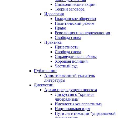
Символические акции
Теории заговора
Идеология
Гражданское общество
Политический режим
Право
Революция и контрреволюция
Свобода слова
Практика
Приватность
Свобода слова
Справедливые выборы
Хорошая полиция
Честный суд
Публикации
Аннотированный указатель
литературы
Дискуссии
Архив предыдущего проекта
Дискуссия о "кризисе
либерализма"
Идеология консерватизма
Национальная идея
Пути легитимации "управляемой