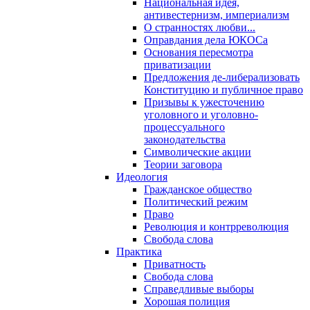
Национальная идея,
антивестернизм, империализм
О странностях любви...
Оправдания дела ЮКОСа
Основания пересмотра
приватизации
Предложения де-либерализовать
Конституцию и публичное право
Призывы к ужесточению
уголовного и уголовно-
процессуального
законодательства
Символические акции
Теории заговора
Идеология
Гражданское общество
Политический режим
Право
Революция и контрреволюция
Свобода слова
Практика
Приватность
Свобода слова
Справедливые выборы
Хорошая полиция