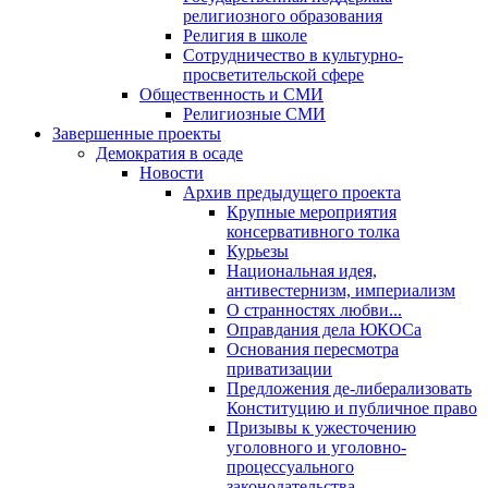
религиозного образования
Религия в школе
Сотрудничество в культурно-
просветительской сфере
Общественность и СМИ
Религиозные СМИ
Завершенные проекты
Демократия в осаде
Новости
Архив предыдущего проекта
Крупные мероприятия
консервативного толка
Курьезы
Национальная идея,
антивестернизм, империализм
О странностях любви...
Оправдания дела ЮКОСа
Основания пересмотра
приватизации
Предложения де-либерализовать
Конституцию и публичное право
Призывы к ужесточению
уголовного и уголовно-
процессуального
законодательства