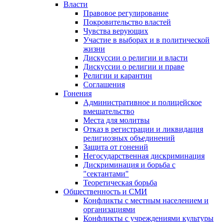
Власти
Правовое регулирование
Покровительство властей
Чувства верующих
Участие в выборах и в политической
жизни
Дискуссии о религии и власти
Дискуссии о религии и праве
Религии и карантин
Соглашения
Гонения
Административное и полицейское
вмешательство
Места для молитвы
Отказ в регистрации и ликвидация
религиозных объединений
Защита от гонений
Негосударственная дискриминация
Дискриминация и борьба с
"сектантами"
Теоретическая борьба
Общественность и СМИ
Конфликты с местным населением и
организациями
Конфликты с учреждениями культуры