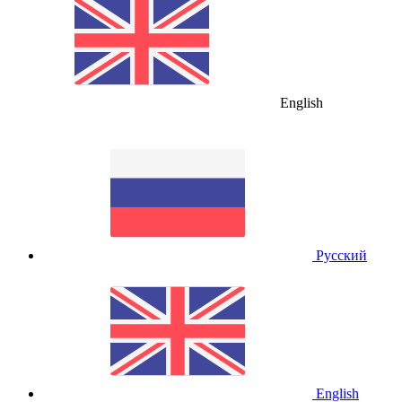
English
Русский
English