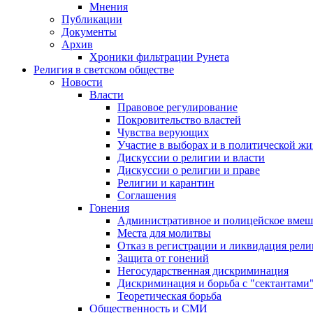
Мнения
Публикации
Документы
Архив
Хроники фильтрации Рунета
Религия в светском обществе
Новости
Власти
Правовое регулирование
Покровительство властей
Чувства верующих
Участие в выборах и в политической ж
Дискуссии о религии и власти
Дискуссии о религии и праве
Религии и карантин
Соглашения
Гонения
Административное и полицейское вмеш
Места для молитвы
Отказ в регистрации и ликвидация рел
Защита от гонений
Негосударственная дискриминация
Дискриминация и борьба с "сектантами
Теоретическая борьба
Общественность и СМИ