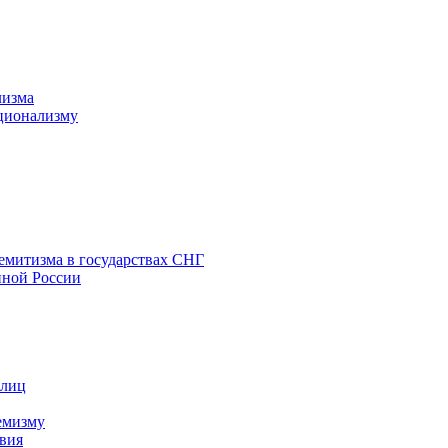
лизма
ционализму
емитизма в государствах СНГ
нной России
 лиц
емизму
вия