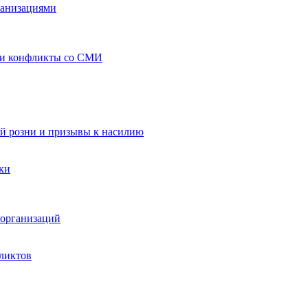
ганизациями
 и конфликты со СМИ
й розни и призывы к насилию
ки
организаций
ликтов