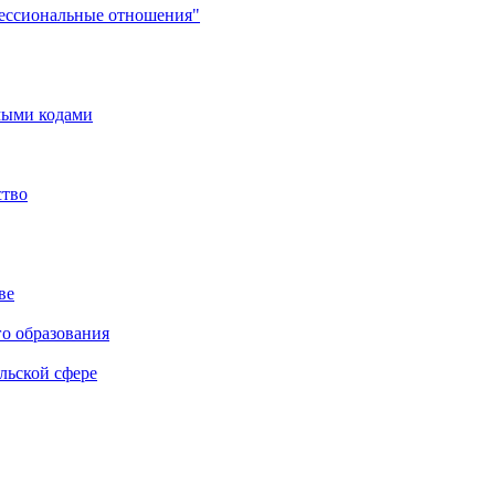
фессиональные отношения"
мыми кодами
ство
ве
го образования
льской сфере