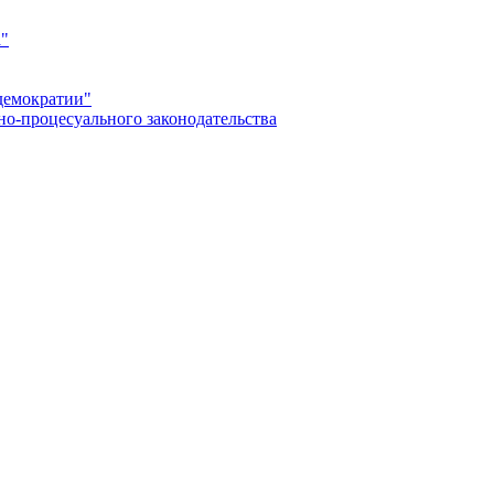
а"
демократии"
но-процесуального законодательства