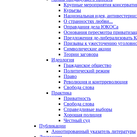
Крупные мероприятия консервати
Курьезы
Национальная идея, антивестерни
О странностях любви...
Оправдания дела ЮКОСа
Основания пересмотра приватиза
Предложения де-либерализовать 
Призывы к ужесточению уголовног
Символические акции
Теории заговора
Идеология
Гражданское общество
Политический режим
Право
Революция и контрреволюция
Свобода слова
Практика
Приватность
Свобода слова
Справедливые выборы
Хорошая полиция
Честный суд
Публикации
Аннотированный указатель литературы
Дискуссии