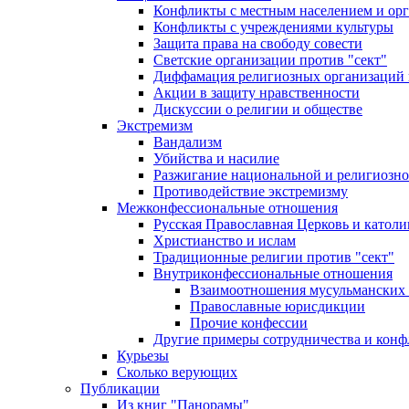
Конфликты с местным населением и ор
Конфликты с учреждениями культуры
Защита права на свободу совести
Светские организации против "сект"
Диффамация религиозных организаций
Акции в защиту нравственности
Дискуссии о религии и обществе
Экстремизм
Вандализм
Убийства и насилие
Разжигание национальной и религиозно
Противодействие экстремизму
Межконфессиональные отношения
Русская Православная Церковь и католи
Христианство и ислам
Традиционные религии против "сект"
Внутриконфессиональные отношения
Взаимоотношения мусульманских 
Православные юрисдикции
Прочие конфессии
Другие примеры сотрудничества и конф
Курьезы
Сколько верующих
Публикации
Из книг "Панорамы"