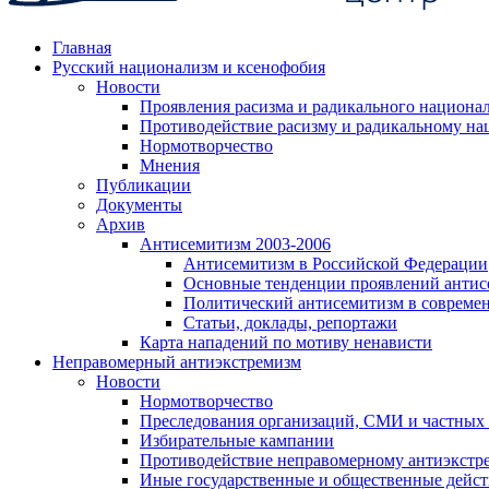
Главная
Русский национализм и ксенофобия
Новости
Проявления расизма и радикального национа
Противодействие расизму и радикальному на
Нормотворчество
Мнения
Публикации
Документы
Архив
Антисемитизм 2003-2006
Антисемитизм в Российской Федерации
Основные тенденции проявлений антис
Политический антисемитизм в совреме
Статьи, доклады, репортажи
Карта нападений по мотиву ненависти
Неправомерный антиэкстремизм
Новости
Нормотворчество
Преследования организаций, СМИ и частных
Избирательные кампании
Противодействие неправомерному антиэкстр
Иные государственные и общественные дейст