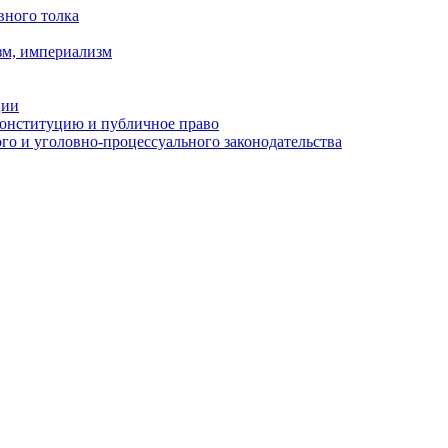
вного толка
зм, империализм
ции
Конституцию и публичное право
о и уголовно-процессуального законодательства