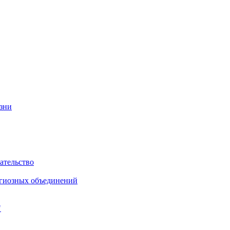
изни
ательство
игиозных объединений
"