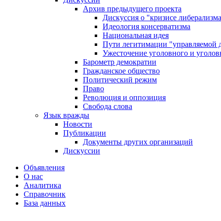
Архив предыдущего проекта
Дискуссия о "кризисе либерализм
Идеология консерватизма
Национальная идея
Пути легитимации "управляемой 
Ужесточение уголовного и уголов
Барометр демократии
Гражданское общество
Политический режим
Право
Революция и оппозиция
Свобода слова
Язык вражды
Новости
Публикации
Документы других организаций
Дискуссии
Объявления
О нас
Аналитика
Справочник
База данных