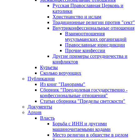
Русская Православная Церковь и
католики
Христианство и ислам
Традиционные религии против "сект"
Внутриконфессиональные отношения
Взаимоотношения
мусульманских организаций
Православные юрисдикции
Прочие конфессии
Другие примеры сотрудничества и
конфликтов
Курьезы
Сколько верующих
Публикации
Из книг "Панорамы"
Сборник "Преодолевая государственно -
конфессиональные отношения"
Статьи сборника "Пределы светскости"
Документы
Архив
Власть
Борьба с ИНН и другими
машиночитаемыми кодами
Место религии в обществе в целом