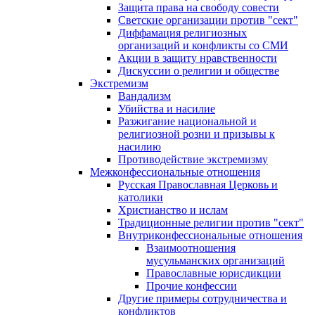
Защита права на свободу совести
Светские организации против "сект"
Диффамация религиозных
организаций и конфликты со СМИ
Акции в защиту нравственности
Дискуссии о религии и обществе
Экстремизм
Вандализм
Убийства и насилие
Разжигание национальной и
религиозной розни и призывы к
насилию
Противодействие экстремизму
Межконфессиональные отношения
Русская Православная Церковь и
католики
Христианство и ислам
Традиционные религии против "сект"
Внутриконфессиональные отношения
Взаимоотношения
мусульманских организаций
Православные юрисдикции
Прочие конфессии
Другие примеры сотрудничества и
конфликтов