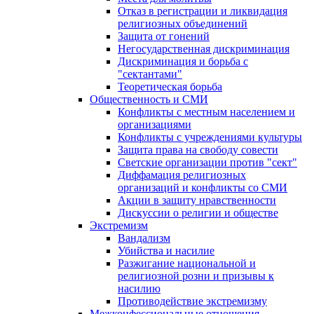
Отказ в регистрации и ликвидация
религиозных объединений
Защита от гонений
Негосударственная дискриминация
Дискриминация и борьба с
"сектантами"
Теоретическая борьба
Общественность и СМИ
Конфликты с местным населением и
организациями
Конфликты с учреждениями культуры
Защита права на свободу совести
Светские организации против "сект"
Диффамация религиозных
организаций и конфликты со СМИ
Акции в защиту нравственности
Дискуссии о религии и обществе
Экстремизм
Вандализм
Убийства и насилие
Разжигание национальной и
религиозной розни и призывы к
насилию
Противодействие экстремизму
Межконфессиональные отношения