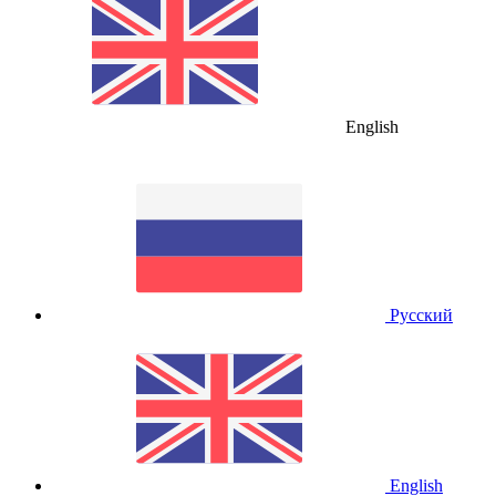
English
Русский
English