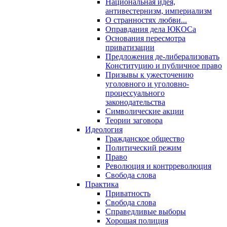
Национальная идея,
антивестернизм, империализм
О странностях любви...
Оправдания дела ЮКОСа
Основания пересмотра
приватизации
Предложения де-либерализовать
Конституцию и публичное право
Призывы к ужесточению
уголовного и уголовно-
процессуального
законодательства
Символические акции
Теории заговора
Идеология
Гражданское общество
Политический режим
Право
Революция и контрреволюция
Свобода слова
Практика
Приватность
Свобода слова
Справедливые выборы
Хорошая полиция