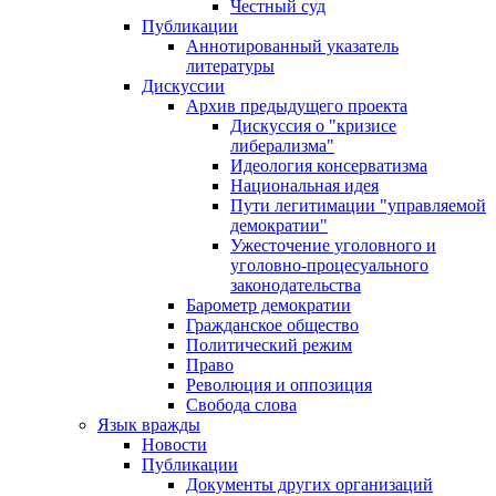
Честный суд
Публикации
Аннотированный указатель
литературы
Дискуссии
Архив предыдущего проекта
Дискуссия о "кризисе
либерализма"
Идеология консерватизма
Национальная идея
Пути легитимации "управляемой
демократии"
Ужесточение уголовного и
уголовно-процесуального
законодательства
Барометр демократии
Гражданское общество
Политический режим
Право
Революция и оппозиция
Свобода слова
Язык вражды
Новости
Публикации
Документы других организаций