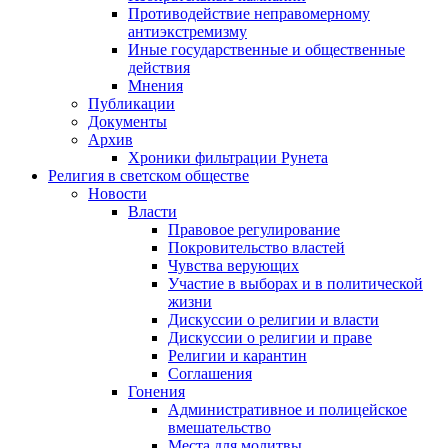
Противодействие неправомерному
антиэкстремизму
Иные государственные и общественные
действия
Мнения
Публикации
Документы
Архив
Хроники фильтрации Рунета
Религия в светском обществе
Новости
Власти
Правовое регулирование
Покровительство властей
Чувства верующих
Участие в выборах и в политической
жизни
Дискуссии о религии и власти
Дискуссии о религии и праве
Религии и карантин
Соглашения
Гонения
Административное и полицейское
вмешательство
Места для молитвы