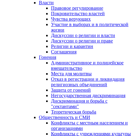
Власти
Правовое регулирование
Покровительство властей
Чувства верующих
Участие в выборах и в политической
жизни
Дискуссии о религии и власти
Дискуссии о религии и праве
Религии и карантин
Соглашения
Гонения
Административное и полицейское
вмешательство
Места для молитвы
Отказ в регистрации и ликвидация
религиозных объединений
Защита от гонений
Негосударственная дискриминация
Дискриминация и борьба с
"сектантами"
Теоретическая борьба
Общественность и СМИ
Конфликты с местным населением и
организациями
Конфликты с учреждениями культуры