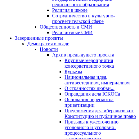
религиозного образования
Религия в школе
Сотрудничество в культурно-
просветительской сфере
Общественность и СМИ
Религиозные СМИ
Завершенные проекты
Демократия в осаде
Новости
Архив предыдущего проекта
Крупные мероприятия
консервативного толка
Курьезы
Национальная идея,
антивестернизм, империализм
О странностях любви...
Оправдания дела ЮКОСа
Основания пересмотра
приватизации
Предложения де-либерализовать
Конституцию и публичное право
Призывы к ужесточению
уголовного и уголовно-
процессуального
законодательства