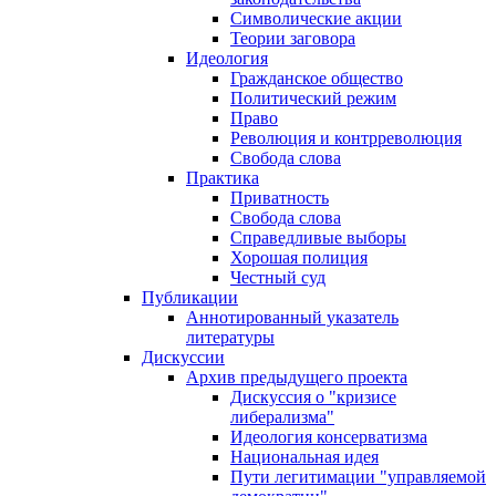
Символические акции
Теории заговора
Идеология
Гражданское общество
Политический режим
Право
Революция и контрреволюция
Свобода слова
Практика
Приватность
Свобода слова
Справедливые выборы
Хорошая полиция
Честный суд
Публикации
Аннотированный указатель
литературы
Дискуссии
Архив предыдущего проекта
Дискуссия о "кризисе
либерализма"
Идеология консерватизма
Национальная идея
Пути легитимации "управляемой