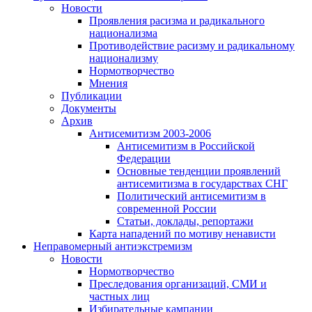
Новости
Проявления расизма и радикального
национализма
Противодействие расизму и радикальному
национализму
Нормотворчество
Мнения
Публикации
Документы
Архив
Антисемитизм 2003-2006
Антисемитизм в Российской
Федерации
Основные тенденции проявлений
антисемитизма в государствах СНГ
Политический антисемитизм в
современной России
Статьи, доклады, репортажи
Карта нападений по мотиву ненависти
Неправомерный антиэкстремизм
Новости
Нормотворчество
Преследования организаций, СМИ и
частных лиц
Избирательные кампании