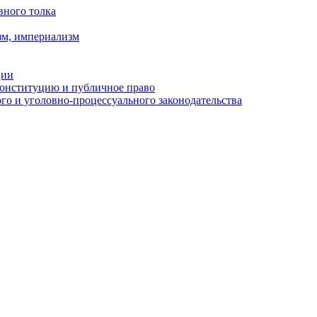
вного толка
зм, империализм
ции
Конституцию и публичное право
о и уголовно-процессуального законодательства