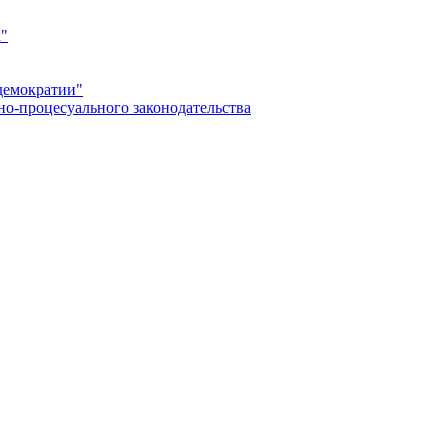
а"
демократии"
но-процесуального законодательства