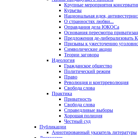
Крупные мероприятия консервати
Курьезы
Национальная идея, антивестерни
О странностях любви...
Оправдания дела ЮКОСа
Основания пересмотра приватиза
Предложения де-либерализовать 
Призывы к ужесточению уголовног
Символические акции
Теории заговора
Идеология
Гражданское общество
Политический режим
Право
Революция и контрреволюция
Свобода слова
Практика
Приватность
Свобода слова
Справедливые выборы
Хорошая полиция
Честный суд
Публикации
Аннотированный указатель литературы
Дискуссии