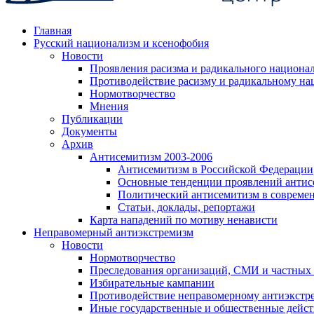
Главная
Русский национализм и ксенофобия
Новости
Проявления расизма и радикального национа
Противодействие расизму и радикальному на
Нормотворчество
Мнения
Публикации
Документы
Архив
Антисемитизм 2003-2006
Антисемитизм в Российской Федерации
Основные тенденции проявлений антис
Политический антисемитизм в совреме
Статьи, доклады, репортажи
Карта нападений по мотиву ненависти
Неправомерный антиэкстремизм
Новости
Нормотворчество
Преследования организаций, СМИ и частных
Избирательные кампании
Противодействие неправомерному антиэкстр
Иные государственные и общественные дейст