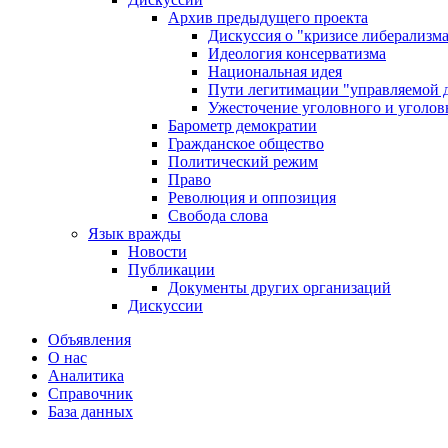
Архив предыдущего проекта
Дискуссия о "кризисе либерализм
Идеология консерватизма
Национальная идея
Пути легитимации "управляемой 
Ужесточение уголовного и уголов
Барометр демократии
Гражданское общество
Политический режим
Право
Революция и оппозиция
Свобода слова
Язык вражды
Новости
Публикации
Документы других организаций
Дискуссии
Объявления
О нас
Аналитика
Справочник
База данных