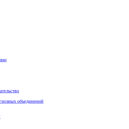
изни
ательство
игиозных объединений
"