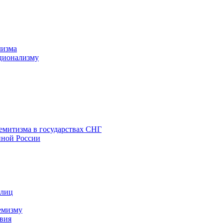
лизма
ционализму
емитизма в государствах СНГ
нной России
 лиц
емизму
вия