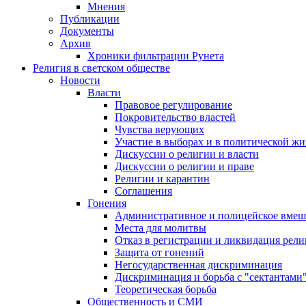
Мнения
Публикации
Документы
Архив
Хроники фильтрации Рунета
Религия в светском обществе
Новости
Власти
Правовое регулирование
Покровительство властей
Чувства верующих
Участие в выборах и в политической ж
Дискуссии о религии и власти
Дискуссии о религии и праве
Религии и карантин
Соглашения
Гонения
Административное и полицейское вмеш
Места для молитвы
Отказ в регистрации и ликвидация рел
Защита от гонений
Негосударственная дискриминация
Дискриминация и борьба с "сектантами
Теоретическая борьба
Общественность и СМИ