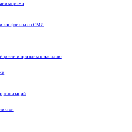
ганизациями
 и конфликты со СМИ
й розни и призывы к насилию
ки
организаций
ликтов