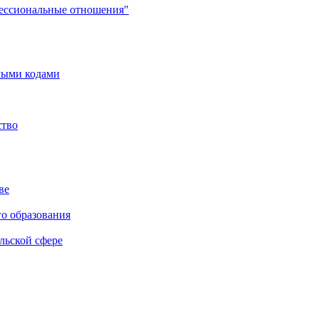
фессиональные отношения"
мыми кодами
ство
ве
го образования
льской сфере