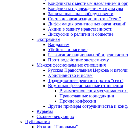
Конфликты с местным населением и ор
Конфликты с учреждениями культуры
Защита права на свободу совести
Светские организации против "сект"
Диффамация религиозных организаций
Акции в защиту нравственности
Дискуссии о религии и обществе
Экстремизм
Вандализм
Убийства и насилие
Разжигание национальной и религиозно
Противодействие экстремизму
Межконфессиональные отношения
Русская Православная Церковь и католи
Христианство и ислам
Традиционные религии против "сект"
Внутриконфессиональные отношения
Взаимоотношения мусульманских 
Православные юрисдикции
Прочие конфессии
Другие примеры сотрудничества и конф
Курьезы
Сколько верующих
Публикации
Из книг "Панорамы"