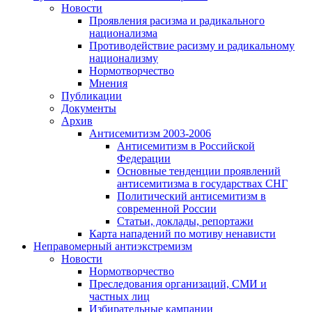
Новости
Проявления расизма и радикального
национализма
Противодействие расизму и радикальному
национализму
Нормотворчество
Мнения
Публикации
Документы
Архив
Антисемитизм 2003-2006
Антисемитизм в Российской
Федерации
Основные тенденции проявлений
антисемитизма в государствах СНГ
Политический антисемитизм в
современной России
Статьи, доклады, репортажи
Карта нападений по мотиву ненависти
Неправомерный антиэкстремизм
Новости
Нормотворчество
Преследования организаций, СМИ и
частных лиц
Избирательные кампании