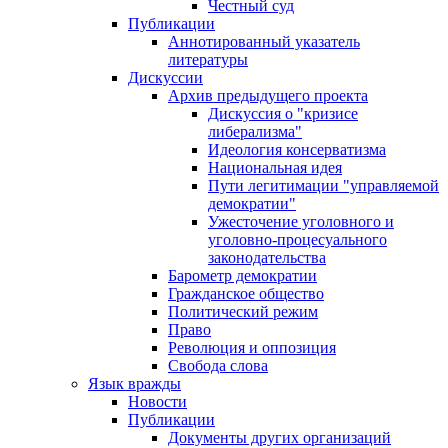
Честный суд
Публикации
Аннотированный указатель
литературы
Дискуссии
Архив предыдущего проекта
Дискуссия о "кризисе
либерализма"
Идеология консерватизма
Национальная идея
Пути легитимации "управляемой
демократии"
Ужесточение уголовного и
уголовно-процесуального
законодательства
Барометр демократии
Гражданское общество
Политический режим
Право
Революция и оппозиция
Свобода слова
Язык вражды
Новости
Публикации
Документы других организаций