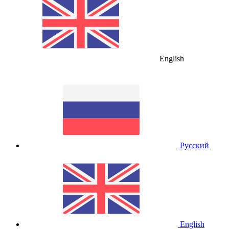
English
Русский
English