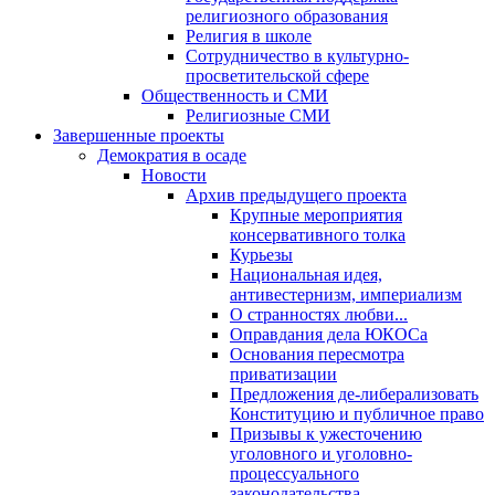
религиозного образования
Религия в школе
Сотрудничество в культурно-
просветительской сфере
Общественность и СМИ
Религиозные СМИ
Завершенные проекты
Демократия в осаде
Новости
Архив предыдущего проекта
Крупные мероприятия
консервативного толка
Курьезы
Национальная идея,
антивестернизм, империализм
О странностях любви...
Оправдания дела ЮКОСа
Основания пересмотра
приватизации
Предложения де-либерализовать
Конституцию и публичное право
Призывы к ужесточению
уголовного и уголовно-
процессуального
законодательства