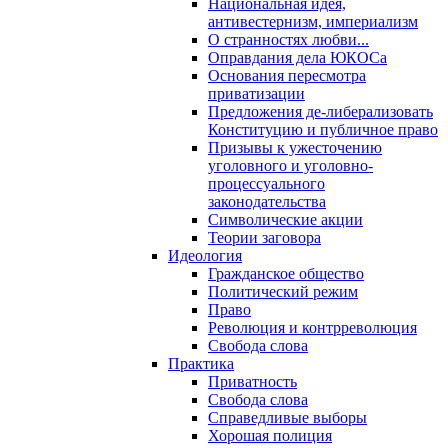
Национальная идея,
антивестернизм, империализм
О странностях любви...
Оправдания дела ЮКОСа
Основания пересмотра
приватизации
Предложения де-либерализовать
Конституцию и публичное право
Призывы к ужесточению
уголовного и уголовно-
процессуального
законодательства
Символические акции
Теории заговора
Идеология
Гражданское общество
Политический режим
Право
Революция и контрреволюция
Свобода слова
Практика
Приватность
Свобода слова
Справедливые выборы
Хорошая полиция