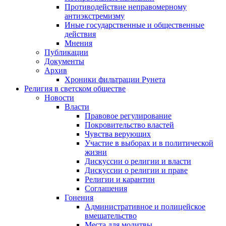
Противодействие неправомерному
антиэкстремизму
Иные государственные и общественные
действия
Мнения
Публикации
Документы
Архив
Хроники фильтрации Рунета
Религия в светском обществе
Новости
Власти
Правовое регулирование
Покровительство властей
Чувства верующих
Участие в выборах и в политической
жизни
Дискуссии о религии и власти
Дискуссии о религии и праве
Религии и карантин
Соглашения
Гонения
Административное и полицейское
вмешательство
Места для молитвы