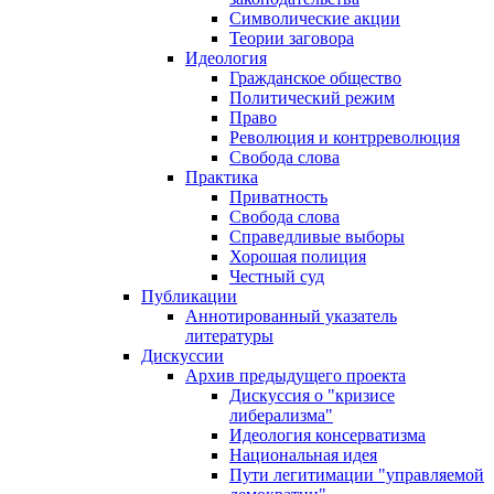
Символические акции
Теории заговора
Идеология
Гражданское общество
Политический режим
Право
Революция и контрреволюция
Свобода слова
Практика
Приватность
Свобода слова
Справедливые выборы
Хорошая полиция
Честный суд
Публикации
Аннотированный указатель
литературы
Дискуссии
Архив предыдущего проекта
Дискуссия о "кризисе
либерализма"
Идеология консерватизма
Национальная идея
Пути легитимации "управляемой