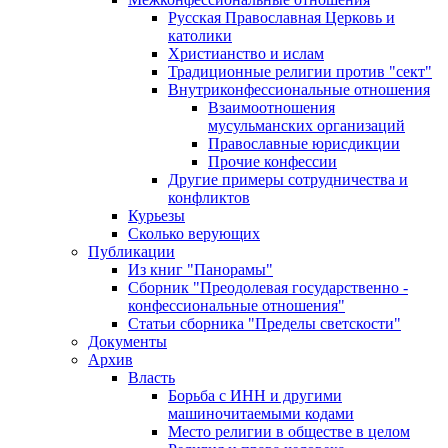
Русская Православная Церковь и
католики
Христианство и ислам
Традиционные религии против "сект"
Внутриконфессиональные отношения
Взаимоотношения
мусульманских организаций
Православные юрисдикции
Прочие конфессии
Другие примеры сотрудничества и
конфликтов
Курьезы
Сколько верующих
Публикации
Из книг "Панорамы"
Сборник "Преодолевая государственно -
конфессиональные отношения"
Статьи сборника "Пределы светскости"
Документы
Архив
Власть
Борьба с ИНН и другими
машиночитаемыми кодами
Место религии в обществе в целом