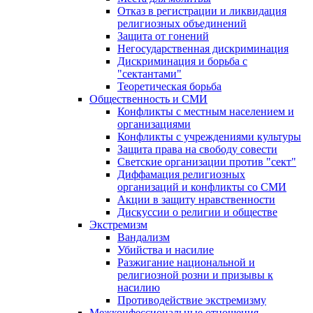
Отказ в регистрации и ликвидация
религиозных объединений
Защита от гонений
Негосударственная дискриминация
Дискриминация и борьба с
"сектантами"
Теоретическая борьба
Общественность и СМИ
Конфликты с местным населением и
организациями
Конфликты с учреждениями культуры
Защита права на свободу совести
Светские организации против "сект"
Диффамация религиозных
организаций и конфликты со СМИ
Акции в защиту нравственности
Дискуссии о религии и обществе
Экстремизм
Вандализм
Убийства и насилие
Разжигание национальной и
религиозной розни и призывы к
насилию
Противодействие экстремизму
Межконфессиональные отношения