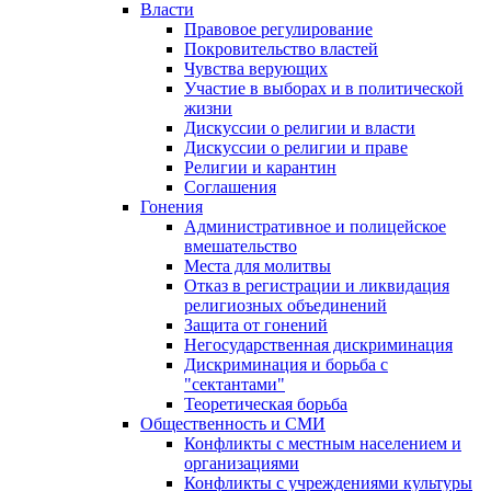
Власти
Правовое регулирование
Покровительство властей
Чувства верующих
Участие в выборах и в политической
жизни
Дискуссии о религии и власти
Дискуссии о религии и праве
Религии и карантин
Соглашения
Гонения
Административное и полицейское
вмешательство
Места для молитвы
Отказ в регистрации и ликвидация
религиозных объединений
Защита от гонений
Негосударственная дискриминация
Дискриминация и борьба с
"сектантами"
Теоретическая борьба
Общественность и СМИ
Конфликты с местным населением и
организациями
Конфликты с учреждениями культуры