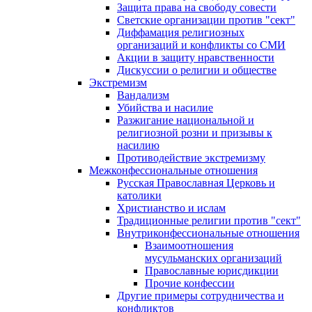
Защита права на свободу совести
Светские организации против "сект"
Диффамация религиозных
организаций и конфликты со СМИ
Акции в защиту нравственности
Дискуссии о религии и обществе
Экстремизм
Вандализм
Убийства и насилие
Разжигание национальной и
религиозной розни и призывы к
насилию
Противодействие экстремизму
Межконфессиональные отношения
Русская Православная Церковь и
католики
Христианство и ислам
Традиционные религии против "сект"
Внутриконфессиональные отношения
Взаимоотношения
мусульманских организаций
Православные юрисдикции
Прочие конфессии
Другие примеры сотрудничества и
конфликтов