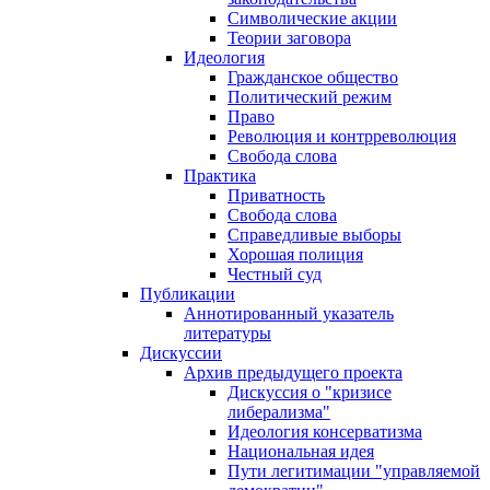
Символические акции
Теории заговора
Идеология
Гражданское общество
Политический режим
Право
Революция и контрреволюция
Свобода слова
Практика
Приватность
Свобода слова
Справедливые выборы
Хорошая полиция
Честный суд
Публикации
Аннотированный указатель
литературы
Дискуссии
Архив предыдущего проекта
Дискуссия о "кризисе
либерализма"
Идеология консерватизма
Национальная идея
Пути легитимации "управляемой