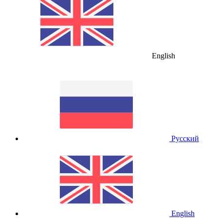
English
Русский
English