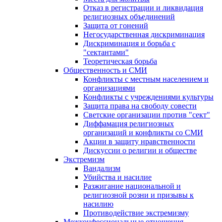
Отказ в регистрации и ликвидация
религиозных объединений
Защита от гонений
Негосударственная дискриминация
Дискриминация и борьба с
"сектантами"
Теоретическая борьба
Общественность и СМИ
Конфликты с местным населением и
организациями
Конфликты с учреждениями культуры
Защита права на свободу совести
Светские организации против "сект"
Диффамация религиозных
организаций и конфликты со СМИ
Акции в защиту нравственности
Дискуссии о религии и обществе
Экстремизм
Вандализм
Убийства и насилие
Разжигание национальной и
религиозной розни и призывы к
насилию
Противодействие экстремизму
Межконфессиональные отношения