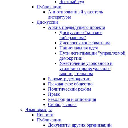
Честный суд
Публикации
Аннотированный указатель
литературы
Дискуссии
Архив предыдущего проекта
Дискуссия о "кризисе
либерализма"
Идеология консерватизма
Национальная идея
Пути легитимации "управляемой
демократии"
Ужесточение уголовного и
уголовно-процесуального
законодательства
Барометр демократии
Гражданское общество
Политический режим
Право
Революция и оппозиция
Свобода слова
Язык вражды
Новости
Публикации
Документы других организаций