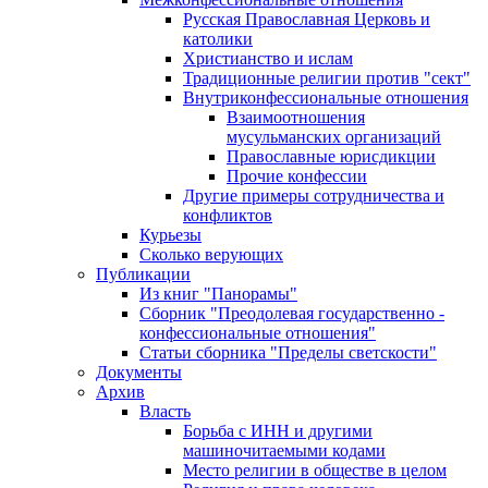
Русская Православная Церковь и
католики
Христианство и ислам
Традиционные религии против "сект"
Внутриконфессиональные отношения
Взаимоотношения
мусульманских организаций
Православные юрисдикции
Прочие конфессии
Другие примеры сотрудничества и
конфликтов
Курьезы
Сколько верующих
Публикации
Из книг "Панорамы"
Сборник "Преодолевая государственно -
конфессиональные отношения"
Статьи сборника "Пределы светскости"
Документы
Архив
Власть
Борьба с ИНН и другими
машиночитаемыми кодами
Место религии в обществе в целом