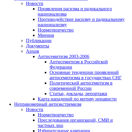
Новости
Проявления расизма и радикального
национализма
Противодействие расизму и радикальному
национализму
Нормотворчество
Мнения
Публикации
Документы
Архив
Антисемитизм 2003-2006
Антисемитизм в Российской
Федерации
Основные тенденции проявлений
антисемитизма в государствах СНГ
Политический антисемитизм в
современной России
Статьи, доклады, репортажи
Карта нападений по мотиву ненависти
Неправомерный антиэкстремизм
Новости
Нормотворчество
Преследования организаций, СМИ и
частных лиц
Избирательные кампании