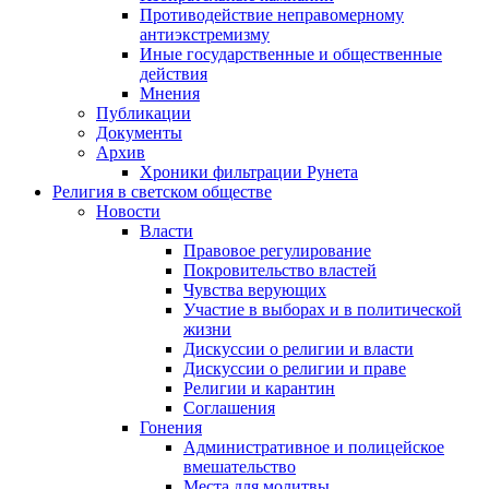
Противодействие неправомерному
антиэкстремизму
Иные государственные и общественные
действия
Мнения
Публикации
Документы
Архив
Хроники фильтрации Рунета
Религия в светском обществе
Новости
Власти
Правовое регулирование
Покровительство властей
Чувства верующих
Участие в выборах и в политической
жизни
Дискуссии о религии и власти
Дискуссии о религии и праве
Религии и карантин
Соглашения
Гонения
Административное и полицейское
вмешательство
Места для молитвы