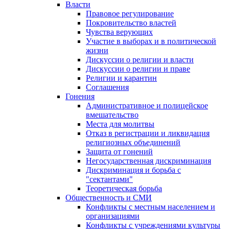
Власти
Правовое регулирование
Покровительство властей
Чувства верующих
Участие в выборах и в политической
жизни
Дискуссии о религии и власти
Дискуссии о религии и праве
Религии и карантин
Соглашения
Гонения
Административное и полицейское
вмешательство
Места для молитвы
Отказ в регистрации и ликвидация
религиозных объединений
Защита от гонений
Негосударственная дискриминация
Дискриминация и борьба с
"сектантами"
Теоретическая борьба
Общественность и СМИ
Конфликты с местным населением и
организациями
Конфликты с учреждениями культуры