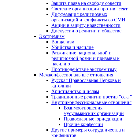
Защита права на свободу совести
Светские организации против "сект"
Диффамация религиозных
организаций и конфликты со СМИ
Акции в защиту нравственности
Дискуссии о религии и обществе
Экстремизм
Вандализм
Убийства и насилие
Разжигание национальной и
религиозной розни и призывы к
насилию
Противодействие экстремизму
Межконфессиональные отношения
Русская Православная Церковь и
католики
Христианство и ислам
Традиционные религии против "сект"
Внутриконфессиональные отношения
Взаимоотношения
мусульманских организаций
Православные юрисдикции
Прочие конфессии
Другие примеры сотрудничества и
конфликтов