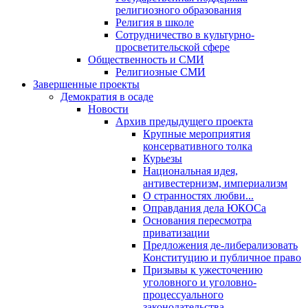
религиозного образования
Религия в школе
Сотрудничество в культурно-
просветительской сфере
Общественность и СМИ
Религиозные СМИ
Завершенные проекты
Демократия в осаде
Новости
Архив предыдущего проекта
Крупные мероприятия
консервативного толка
Курьезы
Национальная идея,
антивестернизм, империализм
О странностях любви...
Оправдания дела ЮКОСа
Основания пересмотра
приватизации
Предложения де-либерализовать
Конституцию и публичное право
Призывы к ужесточению
уголовного и уголовно-
процессуального
законодательства