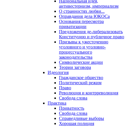
Национальная идея,
антивестернизм, империализм
О странностях любви...
Оправдания дела ЮКОСа
Основания пересмотра
приватизации
Предложения де-либерализовать
Конституцию и публичное право
Призывы к ужесточению
уголовного и уголовно-
процессуального
законодательства
Символические акции
Теории заговора
Идеология
Гражданское общество
Политический режим
Право
Революция и контрреволюция
Свобода слова
Практика
Приватность
Свобода слова
Справедливые выборы
Хорошая полиция