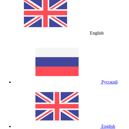
English
Русский
English