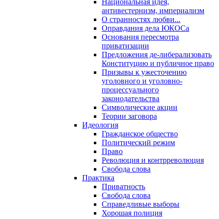
Национальная идея,
антивестернизм, империализм
О странностях любви...
Оправдания дела ЮКОСа
Основания пересмотра
приватизации
Предложения де-либерализовать
Конституцию и публичное право
Призывы к ужесточению
уголовного и уголовно-
процессуального
законодательства
Символические акции
Теории заговора
Идеология
Гражданское общество
Политический режим
Право
Революция и контрреволюция
Свобода слова
Практика
Приватность
Свобода слова
Справедливые выборы
Хорошая полиция