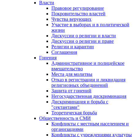
Власти
Правовое регулирование
Покровительство властей
Чувства верующих
Участие в выборах и в политической
жизни
Дискуссии о религии и власти
Дискуссии о религии и праве
Религии и карантин
Соглашения
Гонения
Административное и полицейское
вмешательство
Места для молитвы
Отказ в регистрации и ликвидация
религиозных объединений
Защита от гонений
Негосударственная дискриминация
Дискриминация и борьба с
"сектантами"
Теоретическая борьба
Общественность и СМИ
Конфликты с местным населением и
организациями
Конфликты с учреждениями культуры