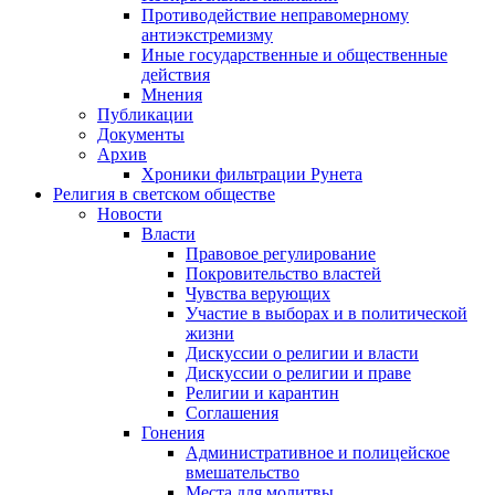
Противодействие неправомерному
антиэкстремизму
Иные государственные и общественные
действия
Мнения
Публикации
Документы
Архив
Хроники фильтрации Рунета
Религия в светском обществе
Новости
Власти
Правовое регулирование
Покровительство властей
Чувства верующих
Участие в выборах и в политической
жизни
Дискуссии о религии и власти
Дискуссии о религии и праве
Религии и карантин
Соглашения
Гонения
Административное и полицейское
вмешательство
Места для молитвы