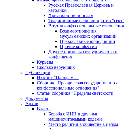
Русская Православная Церковь и
католики
Христианство и ислам
Традиционные религии против "сект"
Внутриконфессиональные отношения
Взаимоотношения
мусульманских организаций
Православные юрисдикции
Прочие конфессии
Другие примеры сотрудничества и
конфликтов
Курьезы
Сколько верующих
Публикации
Из книг "Панорамы"
Сборник "Преодолевая государственно -
конфессиональные отношения"
Статьи сборника "Пределы светскости"
Документы
Архив
Власть
Борьба с ИНН и другими
машиночитаемыми кодами
Место религии в обществе в целом