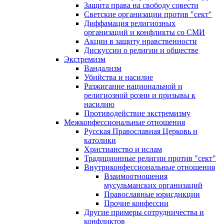
Защита права на свободу совести
Светские организации против "сект"
Диффамация религиозных
организаций и конфликты со СМИ
Акции в защиту нравственности
Дискуссии о религии и обществе
Экстремизм
Вандализм
Убийства и насилие
Разжигание национальной и
религиозной розни и призывы к
насилию
Противодействие экстремизму
Межконфессиональные отношения
Русская Православная Церковь и
католики
Христианство и ислам
Традиционные религии против "сект"
Внутриконфессиональные отношения
Взаимоотношения
мусульманских организаций
Православные юрисдикции
Прочие конфессии
Другие примеры сотрудничества и
конфликтов