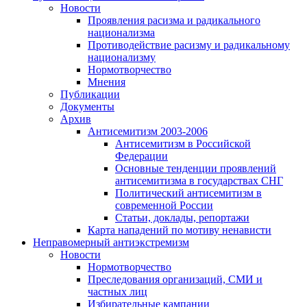
Новости
Проявления расизма и радикального
национализма
Противодействие расизму и радикальному
национализму
Нормотворчество
Мнения
Публикации
Документы
Архив
Антисемитизм 2003-2006
Антисемитизм в Российской
Федерации
Основные тенденции проявлений
антисемитизма в государствах СНГ
Политический антисемитизм в
современной России
Статьи, доклады, репортажи
Карта нападений по мотиву ненависти
Неправомерный антиэкстремизм
Новости
Нормотворчество
Преследования организаций, СМИ и
частных лиц
Избирательные кампании