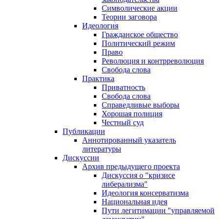
Символические акции
Теории заговора
Идеология
Гражданское общество
Политический режим
Право
Революция и контрреволюция
Свобода слова
Практика
Приватность
Свобода слова
Справедливые выборы
Хорошая полиция
Честный суд
Публикации
Аннотированный указатель
литературы
Дискуссии
Архив предыдущего проекта
Дискуссия о "кризисе
либерализма"
Идеология консерватизма
Национальная идея
Пути легитимации "управляемой