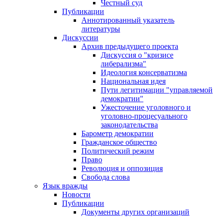
Честный суд
Публикации
Аннотированный указатель
литературы
Дискуссии
Архив предыдущего проекта
Дискуссия о "кризисе
либерализма"
Идеология консерватизма
Национальная идея
Пути легитимации "управляемой
демократии"
Ужесточение уголовного и
уголовно-процесуального
законодательства
Барометр демократии
Гражданское общество
Политический режим
Право
Революция и оппозиция
Свобода слова
Язык вражды
Новости
Публикации
Документы других организаций