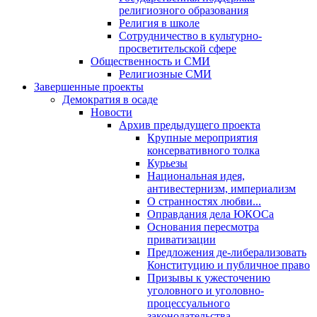
религиозного образования
Религия в школе
Сотрудничество в культурно-
просветительской сфере
Общественность и СМИ
Религиозные СМИ
Завершенные проекты
Демократия в осаде
Новости
Архив предыдущего проекта
Крупные мероприятия
консервативного толка
Курьезы
Национальная идея,
антивестернизм, империализм
О странностях любви...
Оправдания дела ЮКОСа
Основания пересмотра
приватизации
Предложения де-либерализовать
Конституцию и публичное право
Призывы к ужесточению
уголовного и уголовно-
процессуального
законодательства