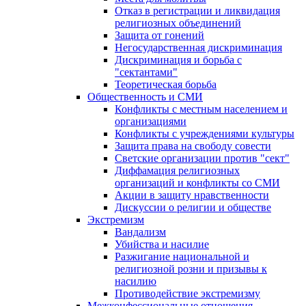
Отказ в регистрации и ликвидация
религиозных объединений
Защита от гонений
Негосударственная дискриминация
Дискриминация и борьба с
"сектантами"
Теоретическая борьба
Общественность и СМИ
Конфликты с местным населением и
организациями
Конфликты с учреждениями культуры
Защита права на свободу совести
Светские организации против "сект"
Диффамация религиозных
организаций и конфликты со СМИ
Акции в защиту нравственности
Дискуссии о религии и обществе
Экстремизм
Вандализм
Убийства и насилие
Разжигание национальной и
религиозной розни и призывы к
насилию
Противодействие экстремизму
Межконфессиональные отношения