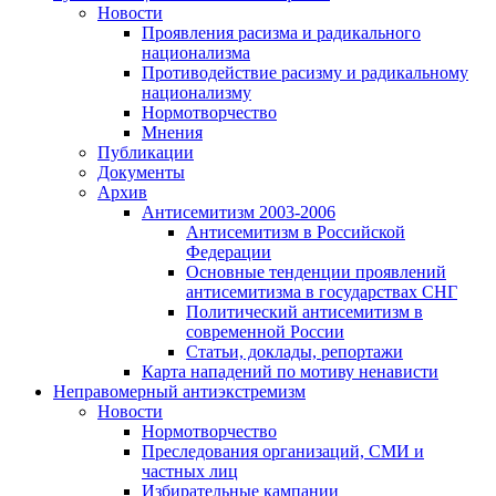
Новости
Проявления расизма и радикального
национализма
Противодействие расизму и радикальному
национализму
Нормотворчество
Мнения
Публикации
Документы
Архив
Антисемитизм 2003-2006
Антисемитизм в Российской
Федерации
Основные тенденции проявлений
антисемитизма в государствах СНГ
Политический антисемитизм в
современной России
Статьи, доклады, репортажи
Карта нападений по мотиву ненависти
Неправомерный антиэкстремизм
Новости
Нормотворчество
Преследования организаций, СМИ и
частных лиц
Избирательные кампании