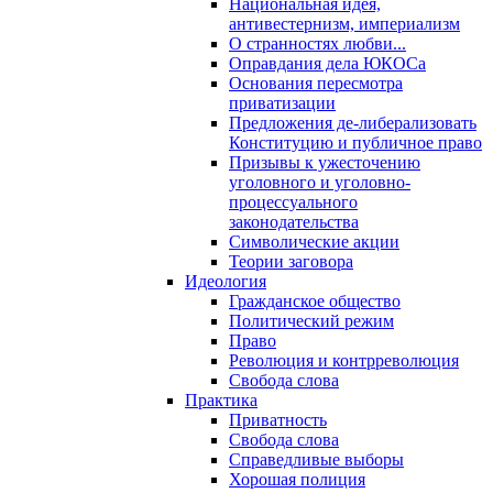
Национальная идея,
антивестернизм, империализм
О странностях любви...
Оправдания дела ЮКОСа
Основания пересмотра
приватизации
Предложения де-либерализовать
Конституцию и публичное право
Призывы к ужесточению
уголовного и уголовно-
процессуального
законодательства
Символические акции
Теории заговора
Идеология
Гражданское общество
Политический режим
Право
Революция и контрреволюция
Свобода слова
Практика
Приватность
Свобода слова
Справедливые выборы
Хорошая полиция