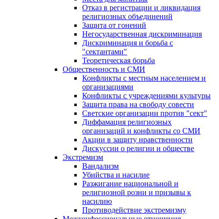
Отказ в регистрации и ликвидация
религиозных объединений
Защита от гонений
Негосударственная дискриминация
Дискриминация и борьба с
"сектантами"
Теоретическая борьба
Общественность и СМИ
Конфликты с местным населением и
организациями
Конфликты с учреждениями культуры
Защита права на свободу совести
Светские организации против "сект"
Диффамация религиозных
организаций и конфликты со СМИ
Акции в защиту нравственности
Дискуссии о религии и обществе
Экстремизм
Вандализм
Убийства и насилие
Разжигание национальной и
религиозной розни и призывы к
насилию
Противодействие экстремизму
Межконфессиональные отношения