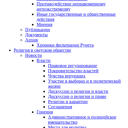
Противодействие неправомерному
антиэкстремизму
Иные государственные и общественные
действия
Мнения
Публикации
Документы
Архив
Хроники фильтрации Рунета
Религия в светском обществе
Новости
Власти
Правовое регулирование
Покровительство властей
Чувства верующих
Участие в выборах и в политической
жизни
Дискуссии о религии и власти
Дискуссии о религии и праве
Религии и карантин
Соглашения
Гонения
Административное и полицейское
вмешательство
Места для молитвы