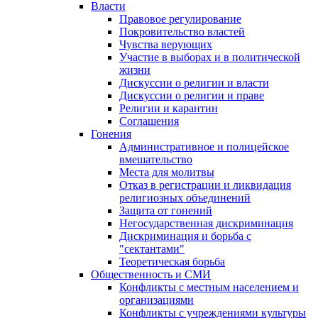
Власти
Правовое регулирование
Покровительство властей
Чувства верующих
Участие в выборах и в политической
жизни
Дискуссии о религии и власти
Дискуссии о религии и праве
Религии и карантин
Соглашения
Гонения
Административное и полицейское
вмешательство
Места для молитвы
Отказ в регистрации и ликвидация
религиозных объединений
Защита от гонений
Негосударственная дискриминация
Дискриминация и борьба с
"сектантами"
Теоретическая борьба
Общественность и СМИ
Конфликты с местным населением и
организациями
Конфликты с учреждениями культуры