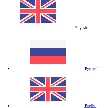
English
Русский
English