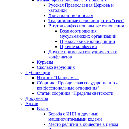
Русская Православная Церковь и
католики
Христианство и ислам
Традиционные религии против "сект"
Внутриконфессиональные отношения
Взаимоотношения
мусульманских организаций
Православные юрисдикции
Прочие конфессии
Другие примеры сотрудничества и
конфликтов
Курьезы
Сколько верующих
Публикации
Из книг "Панорамы"
Сборник "Преодолевая государственно -
конфессиональные отношения"
Статьи сборника "Пределы светскости"
Документы
Архив
Власть
Борьба с ИНН и другими
машиночитаемыми кодами
Место религии в обществе в целом