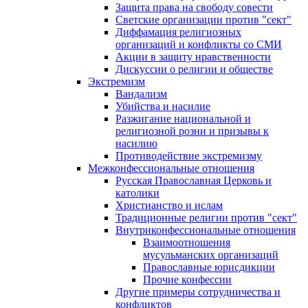
Защита права на свободу совести
Светские организации против "сект"
Диффамация религиозных
организаций и конфликты со СМИ
Акции в защиту нравственности
Дискуссии о религии и обществе
Экстремизм
Вандализм
Убийства и насилие
Разжигание национальной и
религиозной розни и призывы к
насилию
Противодействие экстремизму
Межконфессиональные отношения
Русская Православная Церковь и
католики
Христианство и ислам
Традиционные религии против "сект"
Внутриконфессиональные отношения
Взаимоотношения
мусульманских организаций
Православные юрисдикции
Прочие конфессии
Другие примеры сотрудничества и
конфликтов