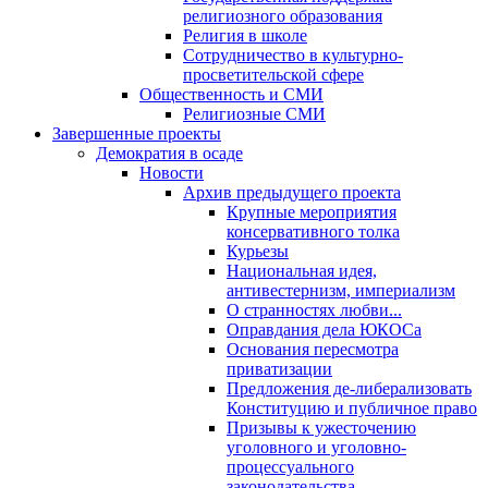
религиозного образования
Религия в школе
Сотрудничество в культурно-
просветительской сфере
Общественность и СМИ
Религиозные СМИ
Завершенные проекты
Демократия в осаде
Новости
Архив предыдущего проекта
Крупные мероприятия
консервативного толка
Курьезы
Национальная идея,
антивестернизм, империализм
О странностях любви...
Оправдания дела ЮКОСа
Основания пересмотра
приватизации
Предложения де-либерализовать
Конституцию и публичное право
Призывы к ужесточению
уголовного и уголовно-
процессуального
законодательства