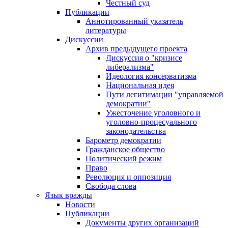
Честный суд
Публикации
Аннотированный указатель
литературы
Дискуссии
Архив предыдущего проекта
Дискуссия о "кризисе
либерализма"
Идеология консерватизма
Национальная идея
Пути легитимации "управляемой
демократии"
Ужесточение уголовного и
уголовно-процесуального
законодательства
Барометр демократии
Гражданское общество
Политический режим
Право
Революция и оппозиция
Свобода слова
Язык вражды
Новости
Публикации
Документы других организаций