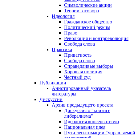
Символические акции
Теории заговора
Идеология
Гражданское общество
Политический режим
Право
Революция и контрреволюция
Свобода слова
Практика
Приватность
Свобода слова
Справедливые выборы
Хорошая полиция
Честный суд
Публикации
Аннотированный указатель
литературы
Дискуссии
Архив предыдущего проекта
Дискуссия о "кризисе
либерализма"
Идеология консерватизма
Национальная идея
Пути легитимации "управляемой