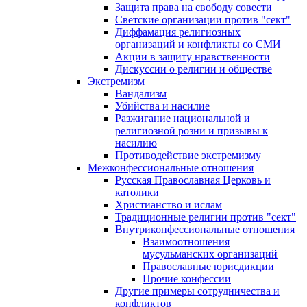
Защита права на свободу совести
Светские организации против "сект"
Диффамация религиозных
организаций и конфликты со СМИ
Акции в защиту нравственности
Дискуссии о религии и обществе
Экстремизм
Вандализм
Убийства и насилие
Разжигание национальной и
религиозной розни и призывы к
насилию
Противодействие экстремизму
Межконфессиональные отношения
Русская Православная Церковь и
католики
Христианство и ислам
Традиционные религии против "сект"
Внутриконфессиональные отношения
Взаимоотношения
мусульманских организаций
Православные юрисдикции
Прочие конфессии
Другие примеры сотрудничества и
конфликтов