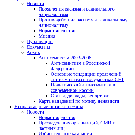
Новости
Проявления расизма и радикального
национализма
Противодействие расизму и радикальному
национализму
Нормотворчество
Мнения
Публикации
Документы
Архив
Антисемитизм 2003-2006
Антисемитизм в Российской
Федерации
Основные тенденции проявлений
антисемитизма в государствах СНГ
Политический антисемитизм в
современной России
Статьи, доклады, репортажи
Карта нападений по мотиву ненависти
Неправомерный антиэкстремизм
Новости
Нормотворчество
Преследования организаций, СМИ и
частных лиц
Избирательные кампании