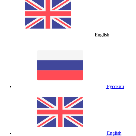
English
Русский
English