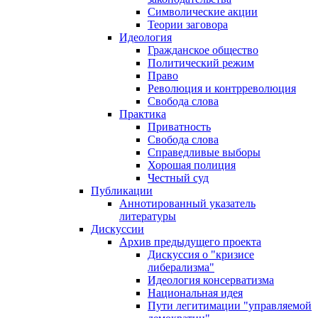
Символические акции
Теории заговора
Идеология
Гражданское общество
Политический режим
Право
Революция и контрреволюция
Свобода слова
Практика
Приватность
Свобода слова
Справедливые выборы
Хорошая полиция
Честный суд
Публикации
Аннотированный указатель
литературы
Дискуссии
Архив предыдущего проекта
Дискуссия о "кризисе
либерализма"
Идеология консерватизма
Национальная идея
Пути легитимации "управляемой