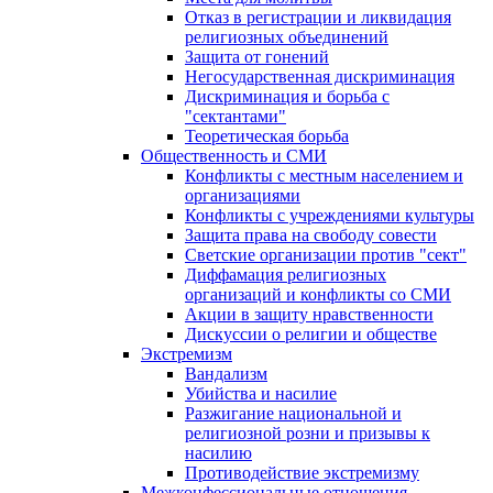
Отказ в регистрации и ликвидация
религиозных объединений
Защита от гонений
Негосударственная дискриминация
Дискриминация и борьба с
"сектантами"
Теоретическая борьба
Общественность и СМИ
Конфликты с местным населением и
организациями
Конфликты с учреждениями культуры
Защита права на свободу совести
Светские организации против "сект"
Диффамация религиозных
организаций и конфликты со СМИ
Акции в защиту нравственности
Дискуссии о религии и обществе
Экстремизм
Вандализм
Убийства и насилие
Разжигание национальной и
религиозной розни и призывы к
насилию
Противодействие экстремизму
Межконфессиональные отношения