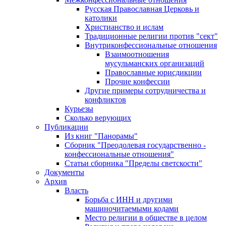
Русская Православная Церковь и
католики
Христианство и ислам
Традиционные религии против "сект"
Внутриконфессиональные отношения
Взаимоотношения
мусульманских организаций
Православные юрисдикции
Прочие конфессии
Другие примеры сотрудничества и
конфликтов
Курьезы
Сколько верующих
Публикации
Из книг "Панорамы"
Сборник "Преодолевая государственно -
конфессиональные отношения"
Статьи сборника "Пределы светскости"
Документы
Архив
Власть
Борьба с ИНН и другими
машиночитаемыми кодами
Место религии в обществе в целом