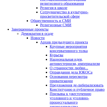
религиозного образования
Религия в школе
Сотрудничество в культурно-
просветительской сфере
Общественность и СМИ
Религиозные СМИ
Завершенные проекты
Демократия в осаде
Новости
Архив предыдущего проекта
Крупные мероприятия
консервативного толка
Курьезы
Национальная идея,
антивестернизм, империализм
О странностях любви...
Оправдания дела ЮКОСа
Основания пересмотра
приватизации
Предложения де-либерализовать
Конституцию и публичное право
Призывы к ужесточению
уголовного и уголовно-
процессуального
законодательства