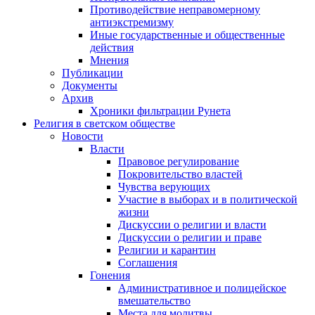
Противодействие неправомерному
антиэкстремизму
Иные государственные и общественные
действия
Мнения
Публикации
Документы
Архив
Хроники фильтрации Рунета
Религия в светском обществе
Новости
Власти
Правовое регулирование
Покровительство властей
Чувства верующих
Участие в выборах и в политической
жизни
Дискуссии о религии и власти
Дискуссии о религии и праве
Религии и карантин
Соглашения
Гонения
Административное и полицейское
вмешательство
Места для молитвы