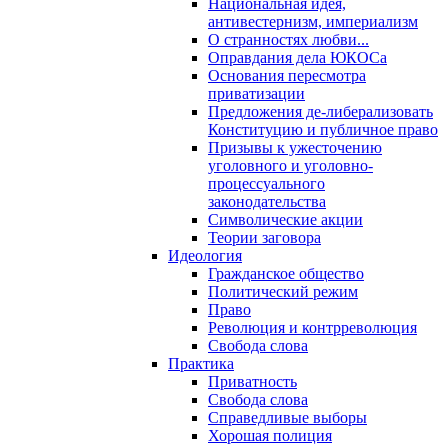
Национальная идея,
антивестернизм, империализм
О странностях любви...
Оправдания дела ЮКОСа
Основания пересмотра
приватизации
Предложения де-либерализовать
Конституцию и публичное право
Призывы к ужесточению
уголовного и уголовно-
процессуального
законодательства
Символические акции
Теории заговора
Идеология
Гражданское общество
Политический режим
Право
Революция и контрреволюция
Свобода слова
Практика
Приватность
Свобода слова
Справедливые выборы
Хорошая полиция