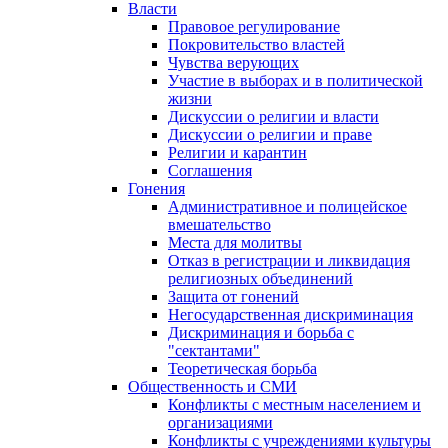
Власти
Правовое регулирование
Покровительство властей
Чувства верующих
Участие в выборах и в политической
жизни
Дискуссии о религии и власти
Дискуссии о религии и праве
Религии и карантин
Соглашения
Гонения
Административное и полицейское
вмешательство
Места для молитвы
Отказ в регистрации и ликвидация
религиозных объединений
Защита от гонений
Негосударственная дискриминация
Дискриминация и борьба с
"сектантами"
Теоретическая борьба
Общественность и СМИ
Конфликты с местным населением и
организациями
Конфликты с учреждениями культуры