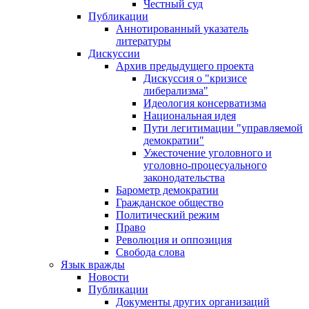
Честный суд
Публикации
Аннотированный указатель
литературы
Дискуссии
Архив предыдущего проекта
Дискуссия о "кризисе
либерализма"
Идеология консерватизма
Национальная идея
Пути легитимации "управляемой
демократии"
Ужесточение уголовного и
уголовно-процесуального
законодательства
Барометр демократии
Гражданское общество
Политический режим
Право
Революция и оппозиция
Свобода слова
Язык вражды
Новости
Публикации
Документы других организаций