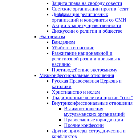
Защита права на свободу совести
Светские организации против "сект"
Диффамация религиозных
организаций и конфликты со СМИ
Акции в защиту нравственности
Дискуссии о религии и обществе
Экстремизм
Вандализм
Убийства и насилие
Разжигание национальной и
религиозной розни и призывы к
насилию
Противодействие экстремизму
Межконфессиональные отношения
Русская Православная Церковь и
католики
Христианство и ислам
Традиционные религии против "сект"
Внутриконфессиональные отношения
Взаимоотношения
мусульманских организаций
Православные юрисдикции
Прочие конфессии
Другие примеры сотрудничества и
конфликтов