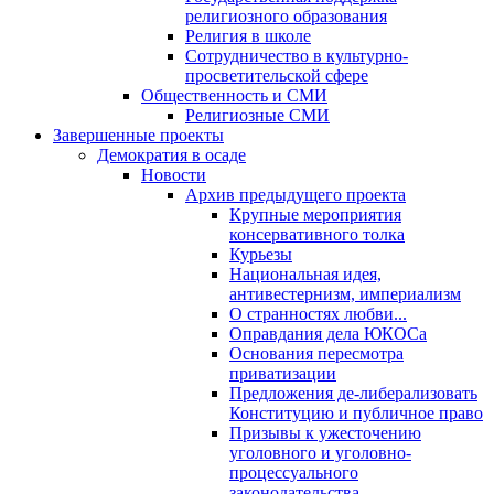
религиозного образования
Религия в школе
Сотрудничество в культурно-
просветительской сфере
Общественность и СМИ
Религиозные СМИ
Завершенные проекты
Демократия в осаде
Новости
Архив предыдущего проекта
Крупные мероприятия
консервативного толка
Курьезы
Национальная идея,
антивестернизм, империализм
О странностях любви...
Оправдания дела ЮКОСа
Основания пересмотра
приватизации
Предложения де-либерализовать
Конституцию и публичное право
Призывы к ужесточению
уголовного и уголовно-
процессуального
законодательства