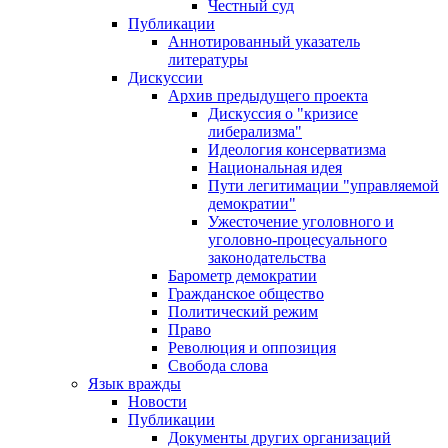
Честный суд
Публикации
Аннотированный указатель
литературы
Дискуссии
Архив предыдущего проекта
Дискуссия о "кризисе
либерализма"
Идеология консерватизма
Национальная идея
Пути легитимации "управляемой
демократии"
Ужесточение уголовного и
уголовно-процесуального
законодательства
Барометр демократии
Гражданское общество
Политический режим
Право
Революция и оппозиция
Свобода слова
Язык вражды
Новости
Публикации
Документы других организаций