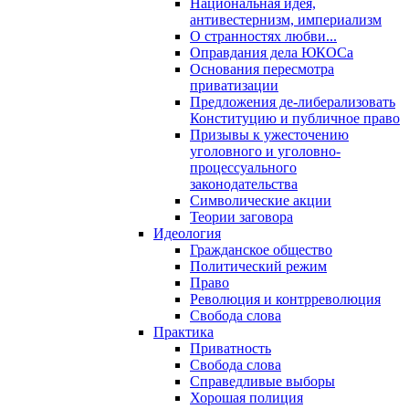
Национальная идея,
антивестернизм, империализм
О странностях любви...
Оправдания дела ЮКОСа
Основания пересмотра
приватизации
Предложения де-либерализовать
Конституцию и публичное право
Призывы к ужесточению
уголовного и уголовно-
процессуального
законодательства
Символические акции
Теории заговора
Идеология
Гражданское общество
Политический режим
Право
Революция и контрреволюция
Свобода слова
Практика
Приватность
Свобода слова
Справедливые выборы
Хорошая полиция