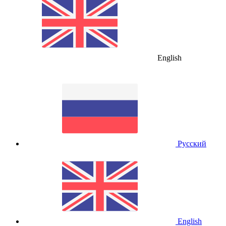
English
Русский
English