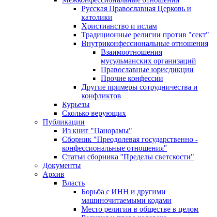
Русская Православная Церковь и
католики
Христианство и ислам
Традиционные религии против "сект"
Внутриконфессиональные отношения
Взаимоотношения
мусульманских организаций
Православные юрисдикции
Прочие конфессии
Другие примеры сотрудничества и
конфликтов
Курьезы
Сколько верующих
Публикации
Из книг "Панорамы"
Сборник "Преодолевая государственно -
конфессиональные отношения"
Статьи сборника "Пределы светскости"
Документы
Архив
Власть
Борьба с ИНН и другими
машиночитаемыми кодами
Место религии в обществе в целом