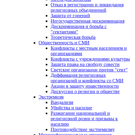
Отказ в регистрации и ликвидация
религиозных объединений
Защита от гонений
Негосударственная дискриминация
Дискриминация и борьба с
"сектантами"
Теоретическая борьба
Общественность и СМИ
Конфликты с местным населением и
организациями
Конфликты с учреждениями культуры
Защита права на свободу совести
Светские организации против "сект"
Диффамация религиозных
организаций и конфликты со СМИ
Акции в защиту нравственности
Дискуссии о религии и обществе
Экстремизм
Вандализм
Убийства и насилие
Разжигание национальной и
религиозной розни и призывы к
насилию
Противодействие экстремизму
Межконфессиональные отношения