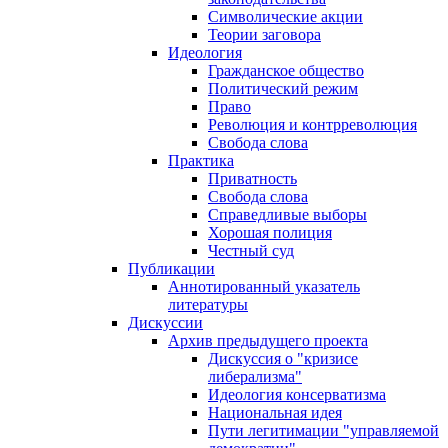
Символические акции
Теории заговора
Идеология
Гражданское общество
Политический режим
Право
Революция и контрреволюция
Свобода слова
Практика
Приватность
Свобода слова
Справедливые выборы
Хорошая полиция
Честный суд
Публикации
Аннотированный указатель
литературы
Дискуссии
Архив предыдущего проекта
Дискуссия о "кризисе
либерализма"
Идеология консерватизма
Национальная идея
Пути легитимации "управляемой