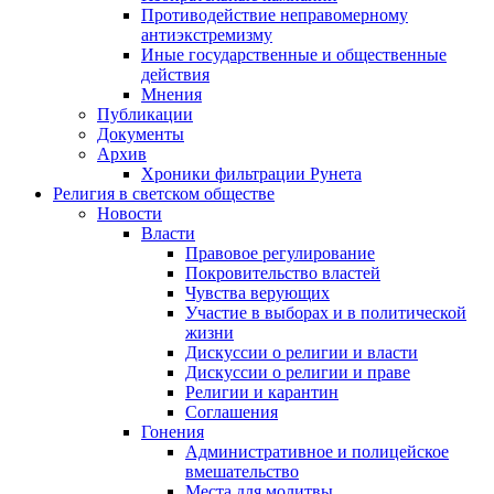
Противодействие неправомерному
антиэкстремизму
Иные государственные и общественные
действия
Мнения
Публикации
Документы
Архив
Хроники фильтрации Рунета
Религия в светском обществе
Новости
Власти
Правовое регулирование
Покровительство властей
Чувства верующих
Участие в выборах и в политической
жизни
Дискуссии о религии и власти
Дискуссии о религии и праве
Религии и карантин
Соглашения
Гонения
Административное и полицейское
вмешательство
Места для молитвы