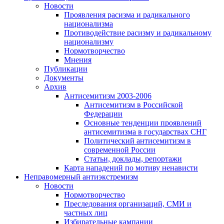
Новости
Проявления расизма и радикального
национализма
Противодействие расизму и радикальному
национализму
Нормотворчество
Мнения
Публикации
Документы
Архив
Антисемитизм 2003-2006
Антисемитизм в Российской
Федерации
Основные тенденции проявлений
антисемитизма в государствах СНГ
Политический антисемитизм в
современной России
Статьи, доклады, репортажи
Карта нападений по мотиву ненависти
Неправомерный антиэкстремизм
Новости
Нормотворчество
Преследования организаций, СМИ и
частных лиц
Избирательные кампании