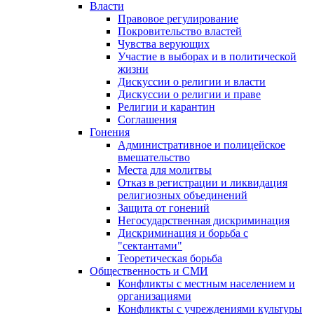
Власти
Правовое регулирование
Покровительство властей
Чувства верующих
Участие в выборах и в политической
жизни
Дискуссии о религии и власти
Дискуссии о религии и праве
Религии и карантин
Соглашения
Гонения
Административное и полицейское
вмешательство
Места для молитвы
Отказ в регистрации и ликвидация
религиозных объединений
Защита от гонений
Негосударственная дискриминация
Дискриминация и борьба с
"сектантами"
Теоретическая борьба
Общественность и СМИ
Конфликты с местным населением и
организациями
Конфликты с учреждениями культуры