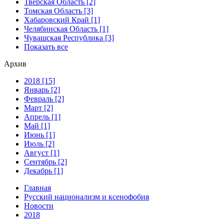
Тверская Область [2]
Томская Область [3]
Хабаровский Край [1]
Челябинская Область [1]
Чувашская Республика [3]
Показать все
Архив
2018 [15]
Январь [2]
Февраль [2]
Март [2]
Апрель [1]
Май [1]
Июнь [1]
Июль [2]
Август [1]
Сентябрь [2]
Декабрь [1]
Главная
Русский национализм и ксенофобия
Новости
2018