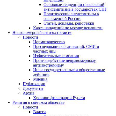
Основные тенденции проявлений
антисемитизма в государствах СНГ
Политический антисемитизм в
современной России
Статьи, доклады, репортажи
Карта нападений по мотиву ненависти
Неправомерный антиэкстремизм
Новости
Нормотворчество
Преследования организаций, СМИ и
частных лиц
Избирательные кампании
Противодействие неправомерному
антиэкстремизму
Иные государственные и общественные
действия
Мнения
Публикации
Документы
Архив
Хроники фильтрации Рунета
Религия в светском обществе
Новости
Власти