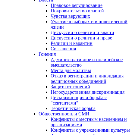
Правовое регулирование
Покровительство властей
Чувства верующих
Участие в выборах и в политической
жизни
Дискуссии о религии и власти
Дискуссии о религии и праве
Религии и карантин
Соглашения
Гонения
Административное и полицейское
вмешательство
Места для молитвы
Отказ в регистрации и ликвидация
религиозных объединений
Защита от гонений
Негосударственная дискриминация
Дискриминация и борьба с
"сектантами"
Теоретическая борьба
Общественность и СМИ
Конфликты с местным населением и
организациями
Конфликты с учреждениями культуры