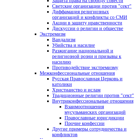
Защита права на свободу совести
Светские организации против "сект"
Диффамация религиозных
организаций и конфликты со СМИ
Акции в защиту нравственности
Дискуссии о религии и обществе
Экстремизм
Вандализм
Убийства и насилие
Разжигание национальной и
религиозной розни и призывы к
насилию
Противодействие экстремизму
Межконфессиональные отношения
Русская Православная Церковь и
католики
Христианство и ислам
Традиционные религии против "сект"
Внутриконфессиональные отношения
Взаимоотношения
мусульманских организаций
Православные юрисдикции
Прочие конфессии
Другие примеры сотрудничества и
конфликтов