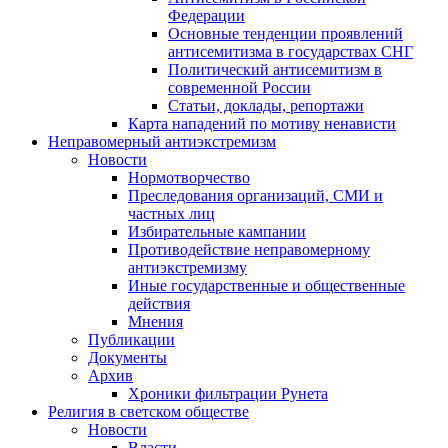
Федерации
Основные тенденции проявлений
антисемитизма в государствах СНГ
Политический антисемитизм в
современной России
Статьи, доклады, репортажи
Карта нападений по мотиву ненависти
Неправомерный антиэкстремизм
Новости
Нормотворчество
Преследования организаций, СМИ и
частных лиц
Избирательные кампании
Противодействие неправомерному
антиэкстремизму
Иные государственные и общественные
действия
Мнения
Публикации
Документы
Архив
Хроники фильтрации Рунета
Религия в светском обществе
Новости
Власти