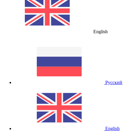
English
Русский
English