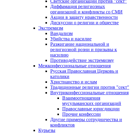
Светские организации против "сект"
Диффамация религиозных
организаций и конфликты со СМИ
Акции в защиту нравственности
Дискуссии о религии и обществе
Экстремизм
Вандализм
Убийства и насилие
Разжигание национальной и
религиозной розни и призывы к
насилию
Противодействие экстремизму
Межконфессиональные отношения
Русская Православная Церковь и
католики
Христианство и ислам
Традиционные религии против "сект"
Внутриконфессиональные отношения
Взаимоотношения
мусульманских организаций
Православные юрисдикции
Прочие конфессии
Другие примеры сотрудничества и
конфликтов
Курьезы