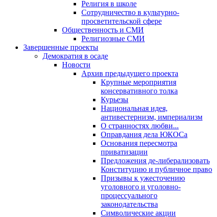
Религия в школе
Сотрудничество в культурно-
просветительской сфере
Общественность и СМИ
Религиозные СМИ
Завершенные проекты
Демократия в осаде
Новости
Архив предыдущего проекта
Крупные мероприятия
консервативного толка
Курьезы
Национальная идея,
антивестернизм, империализм
О странностях любви...
Оправдания дела ЮКОСа
Основания пересмотра
приватизации
Предложения де-либерализовать
Конституцию и публичное право
Призывы к ужесточению
уголовного и уголовно-
процессуального
законодательства
Символические акции