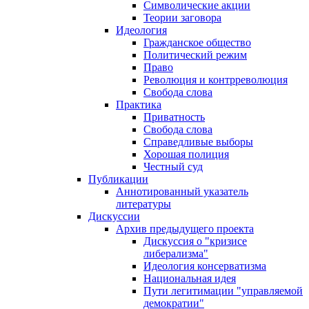
Символические акции
Теории заговора
Идеология
Гражданское общество
Политический режим
Право
Революция и контрреволюция
Свобода слова
Практика
Приватность
Свобода слова
Справедливые выборы
Хорошая полиция
Честный суд
Публикации
Аннотированный указатель
литературы
Дискуссии
Архив предыдущего проекта
Дискуссия о "кризисе
либерализма"
Идеология консерватизма
Национальная идея
Пути легитимации "управляемой
демократии"