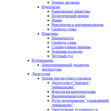
Теории заговора
Идеология
Гражданское общество
Политический режим
Право
Революция и контрреволюция
Свобода слова
Практика
Приватность
Свобода слова
Справедливые выборы
Хорошая полиция
Честный суд
Публикации
Аннотированный указатель
литературы
Дискуссии
Архив предыдущего проекта
Дискуссия о "кризисе
либерализма"
Идеология консерватизма
Национальная идея
Пути легитимации "управляемой
демократии"
Ужесточение уголовного и