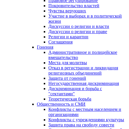
Правовое регулирование
Покровительство властей
Чувства верующих
Участие в выборах и в политической
жизни
Дискуссии о религии и власти
Дискуссии о религии и праве
Религии и карантин
Соглашения
Гонения
Административное и полицейское
вмешательство
Места для молитвы
Отказ в регистрации и ликвидация
религиозных объединений
Защита от гонений
Негосударственная дискриминация
Дискриминация и борьба с
"сектантами"
Теоретическая борьба
Общественность и СМИ
Конфликты с местным населением и
организациями
Конфликты с учреждениями культуры
Защита права на свободу совести