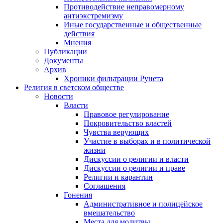
Противодействие неправомерному
антиэкстремизму
Иные государственные и общественные
действия
Мнения
Публикации
Документы
Архив
Хроники фильтрации Рунета
Религия в светском обществе
Новости
Власти
Правовое регулирование
Покровительство властей
Чувства верующих
Участие в выборах и в политической
жизни
Дискуссии о религии и власти
Дискуссии о религии и праве
Религии и карантин
Соглашения
Гонения
Административное и полицейское
вмешательство
Места для молитвы