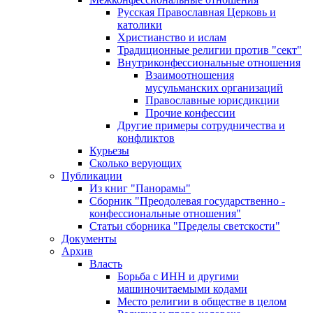
Русская Православная Церковь и
католики
Христианство и ислам
Традиционные религии против "сект"
Внутриконфессиональные отношения
Взаимоотношения
мусульманских организаций
Православные юрисдикции
Прочие конфессии
Другие примеры сотрудничества и
конфликтов
Курьезы
Сколько верующих
Публикации
Из книг "Панорамы"
Сборник "Преодолевая государственно -
конфессиональные отношения"
Статьи сборника "Пределы светскости"
Документы
Архив
Власть
Борьба с ИНН и другими
машиночитаемыми кодами
Место религии в обществе в целом