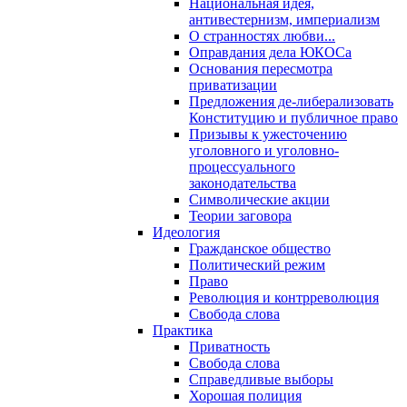
Национальная идея,
антивестернизм, империализм
О странностях любви...
Оправдания дела ЮКОСа
Основания пересмотра
приватизации
Предложения де-либерализовать
Конституцию и публичное право
Призывы к ужесточению
уголовного и уголовно-
процессуального
законодательства
Символические акции
Теории заговора
Идеология
Гражданское общество
Политический режим
Право
Революция и контрреволюция
Свобода слова
Практика
Приватность
Свобода слова
Справедливые выборы
Хорошая полиция