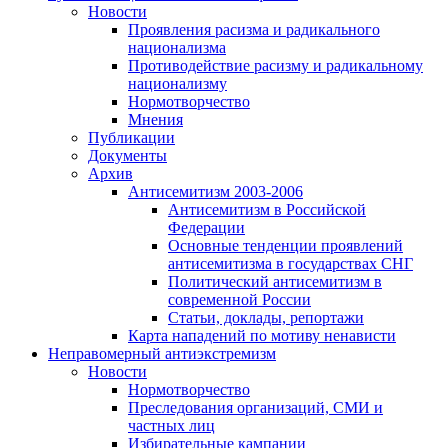
Новости
Проявления расизма и радикального
национализма
Противодействие расизму и радикальному
национализму
Нормотворчество
Мнения
Публикации
Документы
Архив
Антисемитизм 2003-2006
Антисемитизм в Российской
Федерации
Основные тенденции проявлений
антисемитизма в государствах СНГ
Политический антисемитизм в
современной России
Статьи, доклады, репортажи
Карта нападений по мотиву ненависти
Неправомерный антиэкстремизм
Новости
Нормотворчество
Преследования организаций, СМИ и
частных лиц
Избирательные кампании