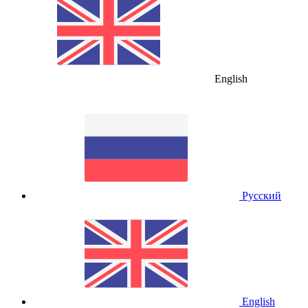
English
Русский
English