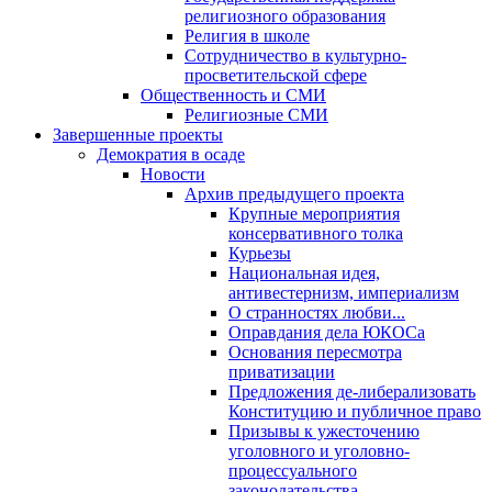
религиозного образования
Религия в школе
Сотрудничество в культурно-
просветительской сфере
Общественность и СМИ
Религиозные СМИ
Завершенные проекты
Демократия в осаде
Новости
Архив предыдущего проекта
Крупные мероприятия
консервативного толка
Курьезы
Национальная идея,
антивестернизм, империализм
О странностях любви...
Оправдания дела ЮКОСа
Основания пересмотра
приватизации
Предложения де-либерализовать
Конституцию и публичное право
Призывы к ужесточению
уголовного и уголовно-
процессуального
законодательства