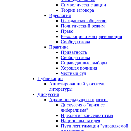
Символические акции
Теории заговора
Идеология
Гражданское общество
Политический режим
Право
Революция и контрреволюция
Свобода слова
Практика
Приватность
Свобода слова
Справедливые выборы
Хорошая полиция
Честный суд
Публикации
Аннотированный указатель
литературы
Дискуссии
Архив предыдущего проекта
Дискуссия о "кризисе
либерализма"
Идеология консерватизма
Национальная идея
Пути легитимации "управляемой