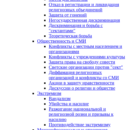
Отказ в регистрации и ликвидация
религиозных объединений
Защита от гонений
Негосударственная дискриминация
Дискриминация и борьба с
"сектантами"
Теоретическая борьба
Общественность и СМИ
Конфликты с местным населением и
организациями
Конфликты с учреждениями культуры
Защита права на свободу совести
Светские организации против "сект"
Диффамация религиозных
организаций и конфликты со СМИ
Акции в защиту нравственности
Дискуссии о религии и обществе
Экстремизм
Вандализм
Убийства и насилие
Разжигание национальной и
религиозной розни и призывы к
насилию
Противодействие экстремизму
Межконфессиональные отношения