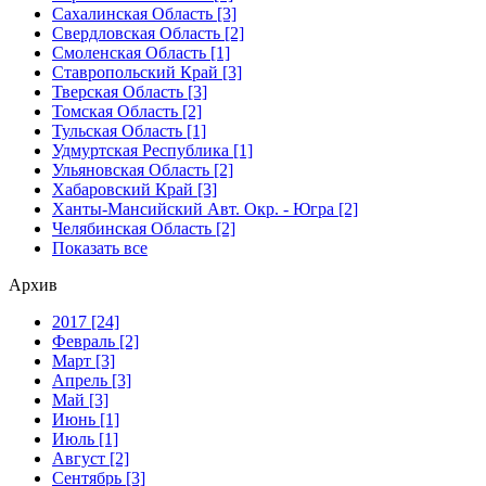
Сахалинская Область [3]
Свердловская Область [2]
Смоленская Область [1]
Ставропольский Край [3]
Тверская Область [3]
Томская Область [2]
Тульская Область [1]
Удмуртская Республика [1]
Ульяновская Область [2]
Хабаровский Край [3]
Ханты-Мансийский Авт. Окр. - Югра [2]
Челябинская Область [2]
Показать все
Архив
2017 [24]
Февраль [2]
Март [3]
Апрель [3]
Май [3]
Июнь [1]
Июль [1]
Август [2]
Сентябрь [3]