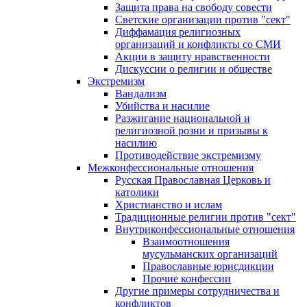
Защита права на свободу совести
Светские организации против "сект"
Диффамация религиозных
организаций и конфликты со СМИ
Акции в защиту нравственности
Дискуссии о религии и обществе
Экстремизм
Вандализм
Убийства и насилие
Разжигание национальной и
религиозной розни и призывы к
насилию
Противодействие экстремизму
Межконфессиональные отношения
Русская Православная Церковь и
католики
Христианство и ислам
Традиционные религии против "сект"
Внутриконфессиональные отношения
Взаимоотношения
мусульманских организаций
Православные юрисдикции
Прочие конфессии
Другие примеры сотрудничества и
конфликтов