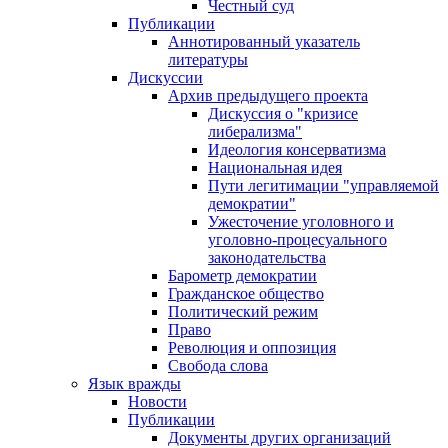
Честный суд
Публикации
Аннотированный указатель
литературы
Дискуссии
Архив предыдущего проекта
Дискуссия о "кризисе
либерализма"
Идеология консерватизма
Национальная идея
Пути легитимации "управляемой
демократии"
Ужесточение уголовного и
уголовно-процесуального
законодательства
Барометр демократии
Гражданское общество
Политический режим
Право
Революция и оппозиция
Свобода слова
Язык вражды
Новости
Публикации
Документы других организаций