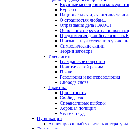
Крупные мероприятия консервати
Курьезы
Национальная идея, антивестерни
О странностях любви...
Оправдания дела ЮКОСа
Основания пересмотра приватиза
Предложения де-либерализовать 
Призывы к ужесточению уголовног
Символические акции
Теории заговора
Идеология
Гражданское общество
Политический режим
Право
Революция и контрреволюция
Свобода слова
Практика
Приватность
Свобода слова
Справедливые выборы
Хорошая полиция
Честный суд
Публикации
Аннотированный указатель литературы
Дискуссии