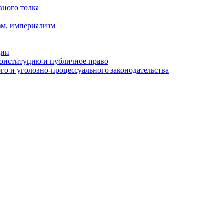
вного толка
зм, империализм
ции
Конституцию и публичное право
о и уголовно-процессуального законодательства