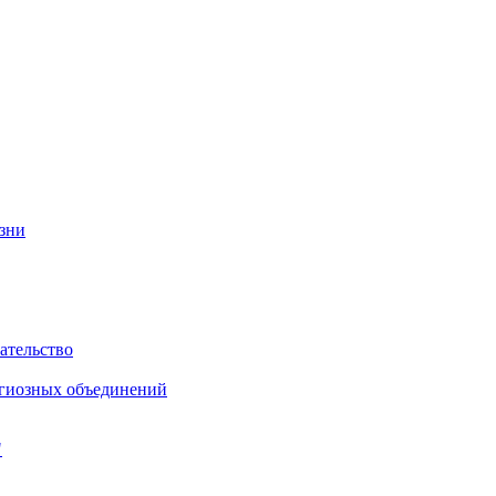
изни
ательство
игиозных объединений
"