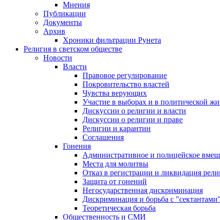
Мнения
Публикации
Документы
Архив
Хроники фильтрации Рунета
Религия в светском обществе
Новости
Власти
Правовое регулирование
Покровительство властей
Чувства верующих
Участие в выборах и в политической ж
Дискуссии о религии и власти
Дискуссии о религии и праве
Религии и карантин
Соглашения
Гонения
Административное и полицейское вмеш
Места для молитвы
Отказ в регистрации и ликвидация рел
Защита от гонений
Негосударственная дискриминация
Дискриминация и борьба с "сектантами
Теоретическая борьба
Общественность и СМИ