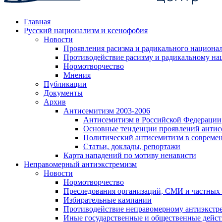
Главная
Русский национализм и ксенофобия
Новости
Проявления расизма и радикального национа
Противодействие расизму и радикальному на
Нормотворчество
Мнения
Публикации
Документы
Архив
Антисемитизм 2003-2006
Антисемитизм в Российской Федерации
Основные тенденции проявлений антис
Политический антисемитизм в совреме
Статьи, доклады, репортажи
Карта нападений по мотиву ненависти
Неправомерный антиэкстремизм
Новости
Нормотворчество
Преследования организаций, СМИ и частных
Избирательные кампании
Противодействие неправомерному антиэкстр
Иные государственные и общественные дейст