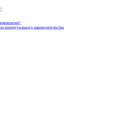
а"
демократии"
но-процесуального законодательства