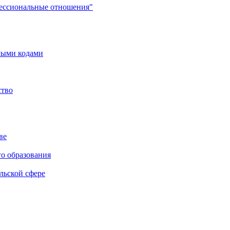
фессиональные отношения"
мыми кодами
ство
ве
го образования
льской сфере