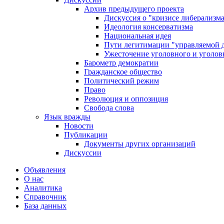
Архив предыдущего проекта
Дискуссия о "кризисе либерализм
Идеология консерватизма
Национальная идея
Пути легитимации "управляемой 
Ужесточение уголовного и уголов
Барометр демократии
Гражданское общество
Политический режим
Право
Революция и оппозиция
Свобода слова
Язык вражды
Новости
Публикации
Документы других организаций
Дискуссии
Объявления
О нас
Аналитика
Справочник
База данных