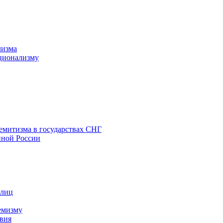
лизма
ционализму
емитизма в государствах СНГ
нной России
 лиц
емизму
вия