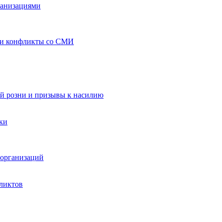
ганизациями
 и конфликты со СМИ
й розни и призывы к насилию
ки
организаций
ликтов