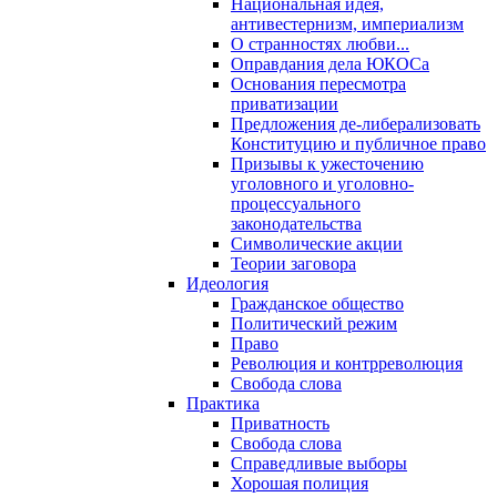
Национальная идея,
антивестернизм, империализм
О странностях любви...
Оправдания дела ЮКОСа
Основания пересмотра
приватизации
Предложения де-либерализовать
Конституцию и публичное право
Призывы к ужесточению
уголовного и уголовно-
процессуального
законодательства
Символические акции
Теории заговора
Идеология
Гражданское общество
Политический режим
Право
Революция и контрреволюция
Свобода слова
Практика
Приватность
Свобода слова
Справедливые выборы
Хорошая полиция