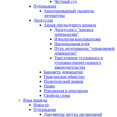
Честный суд
Публикации
Аннотированный указатель
литературы
Дискуссии
Архив предыдущего проекта
Дискуссия о "кризисе
либерализма"
Идеология консерватизма
Национальная идея
Пути легитимации "управляемой
демократии"
Ужесточение уголовного и
уголовно-процесуального
законодательства
Барометр демократии
Гражданское общество
Политический режим
Право
Революция и оппозиция
Свобода слова
Язык вражды
Новости
Публикации
Документы других организаций