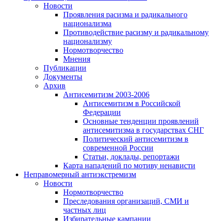
Новости
Проявления расизма и радикального
национализма
Противодействие расизму и радикальному
национализму
Нормотворчество
Мнения
Публикации
Документы
Архив
Антисемитизм 2003-2006
Антисемитизм в Российской
Федерации
Основные тенденции проявлений
антисемитизма в государствах СНГ
Политический антисемитизм в
современной России
Статьи, доклады, репортажи
Карта нападений по мотиву ненависти
Неправомерный антиэкстремизм
Новости
Нормотворчество
Преследования организаций, СМИ и
частных лиц
Избирательные кампании