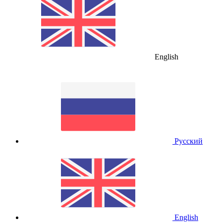
English
Русский
English