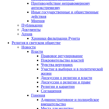
Противодействие неправомерному
антиэкстремизму
Иные государственные и общественные
действия
Мнения
Публикации
Документы
Архив
Хроники фильтрации Рунета
Религия в светском обществе
Новости
Власти
Правовое регулирование
Покровительство властей
Чувства верующих
Участие в выборах и в политической
жизни
Дискуссии о религии и власти
Дискуссии о религии и праве
Религии и карантин
Соглашения
Гонения
Административное и полицейское
вмешательство
Места для молитвы