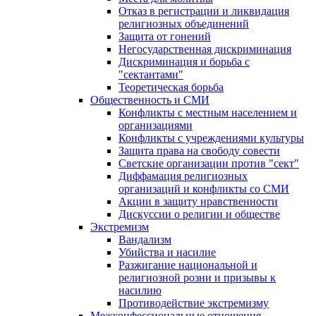
Отказ в регистрации и ликвидация
религиозных объединений
Защита от гонений
Негосударственная дискриминация
Дискриминация и борьба с
"сектантами"
Теоретическая борьба
Общественность и СМИ
Конфликты с местным населением и
организациями
Конфликты с учреждениями культуры
Защита права на свободу совести
Светские организации против "сект"
Диффамация религиозных
организаций и конфликты со СМИ
Акции в защиту нравственности
Дискуссии о религии и обществе
Экстремизм
Вандализм
Убийства и насилие
Разжигание национальной и
религиозной розни и призывы к
насилию
Противодействие экстремизму
Межконфессиональные отношения