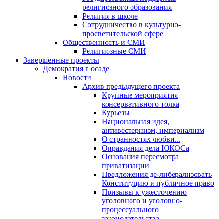
религиозного образования
Религия в школе
Сотрудничество в культурно-
просветительской сфере
Общественность и СМИ
Религиозные СМИ
Завершенные проекты
Демократия в осаде
Новости
Архив предыдущего проекта
Крупные мероприятия
консервативного толка
Курьезы
Национальная идея,
антивестернизм, империализм
О странностях любви...
Оправдания дела ЮКОСа
Основания пересмотра
приватизации
Предложения де-либерализовать
Конституцию и публичное право
Призывы к ужесточению
уголовного и уголовно-
процессуального
законодательства