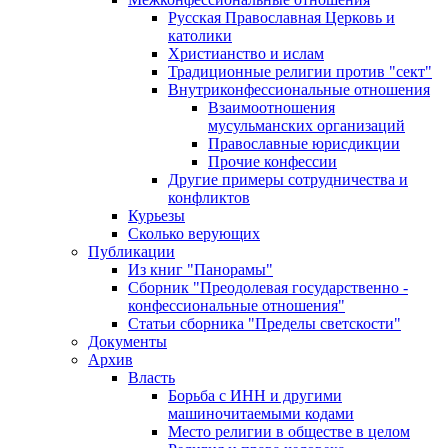
Русская Православная Церковь и
католики
Христианство и ислам
Традиционные религии против "сект"
Внутриконфессиональные отношения
Взаимоотношения
мусульманских организаций
Православные юрисдикции
Прочие конфессии
Другие примеры сотрудничества и
конфликтов
Курьезы
Сколько верующих
Публикации
Из книг "Панорамы"
Сборник "Преодолевая государственно -
конфессиональные отношения"
Статьи сборника "Пределы светскости"
Документы
Архив
Власть
Борьба с ИНН и другими
машиночитаемыми кодами
Место религии в обществе в целом