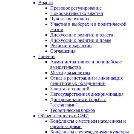
Власти
Правовое регулирование
Покровительство властей
Чувства верующих
Участие в выборах и в политической
жизни
Дискуссии о религии и власти
Дискуссии о религии и праве
Религии и карантин
Соглашения
Гонения
Административное и полицейское
вмешательство
Места для молитвы
Отказ в регистрации и ликвидация
религиозных объединений
Защита от гонений
Негосударственная дискриминация
Дискриминация и борьба с
"сектантами"
Теоретическая борьба
Общественность и СМИ
Конфликты с местным населением и
организациями
Конфликты с учреждениями культуры