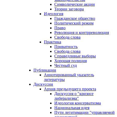
Символические акции
Теории заговора
Идеология
Гражданское общество
Политический режим
Право
Революция и контрреволюция
Свобода слова
Практика
Приватность
Свобода слова
Справедливые выборы
Хорошая полиция
Честный суд
Публикации
Аннотированный указатель
литературы
Дискуссии
Архив предыдущего проекта
Дискуссия о "кризисе
либерализма"
Идеология консерватизма
Национальная идея
Пути легитимации "управляемой