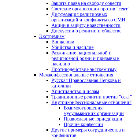
Защита права на свободу совести
Светские организации против "сект"
Диффамация религиозных
организаций и конфликты со СМИ
Акции в защиту нравственности
Дискуссии о религии и обществе
Экстремизм
Вандализм
Убийства и насилие
Разжигание национальной и
религиозной розни и призывы к
насилию
Противодействие экстремизму
Межконфессиональные отношения
Русская Православная Церковь и
католики
Христианство и ислам
Традиционные религии против "сект"
Внутриконфессиональные отношения
Взаимоотношения
мусульманских организаций
Православные юрисдикции
Прочие конфессии
Другие примеры сотрудничества и
конфликтов