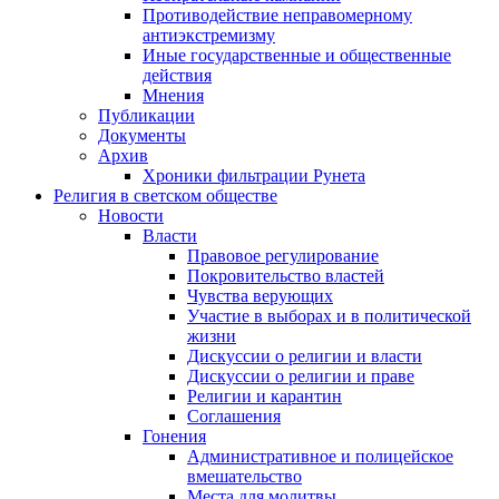
Противодействие неправомерному
антиэкстремизму
Иные государственные и общественные
действия
Мнения
Публикации
Документы
Архив
Хроники фильтрации Рунета
Религия в светском обществе
Новости
Власти
Правовое регулирование
Покровительство властей
Чувства верующих
Участие в выборах и в политической
жизни
Дискуссии о религии и власти
Дискуссии о религии и праве
Религии и карантин
Соглашения
Гонения
Административное и полицейское
вмешательство
Места для молитвы