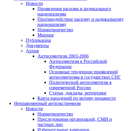
Новости
Проявления расизма и радикального
национализма
Противодействие расизму и радикальному
национализму
Нормотворчество
Мнения
Публикации
Документы
Архив
Антисемитизм 2003-2006
Антисемитизм в Российской
Федерации
Основные тенденции проявлений
антисемитизма в государствах СНГ
Политический антисемитизм в
современной России
Статьи, доклады, репортажи
Карта нападений по мотиву ненависти
Неправомерный антиэкстремизм
Новости
Нормотворчество
Преследования организаций, СМИ и
частных лиц
Избирательные кампании