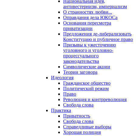
Национальная идея,
антивестернизм, империализм
О странностях любви...
Оправдания дела ЮКОСа
Основания пересмотра
приватизации
Предложения де-либерализовать
Конституцию и публичное право
Призывы к ужесточению
уголовного и уголовно-
процессуального
законодательства
Символические акции
Теории заговора
Идеология
Гражданское общество
Политический режим
Право
Революция и контрреволюция
Свобода слова
Практика
Приватность
Свобода слова
Справедливые выборы
Хорошая полиция