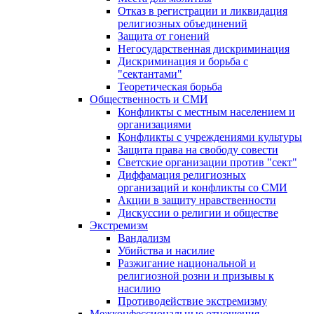
Отказ в регистрации и ликвидация
религиозных объединений
Защита от гонений
Негосударственная дискриминация
Дискриминация и борьба с
"сектантами"
Теоретическая борьба
Общественность и СМИ
Конфликты с местным населением и
организациями
Конфликты с учреждениями культуры
Защита права на свободу совести
Светские организации против "сект"
Диффамация религиозных
организаций и конфликты со СМИ
Акции в защиту нравственности
Дискуссии о религии и обществе
Экстремизм
Вандализм
Убийства и насилие
Разжигание национальной и
религиозной розни и призывы к
насилию
Противодействие экстремизму
Межконфессиональные отношения