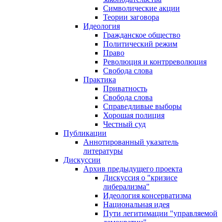
Символические акции
Теории заговора
Идеология
Гражданское общество
Политический режим
Право
Революция и контрреволюция
Свобода слова
Практика
Приватность
Свобода слова
Справедливые выборы
Хорошая полиция
Честный суд
Публикации
Аннотированный указатель
литературы
Дискуссии
Архив предыдущего проекта
Дискуссия о "кризисе
либерализма"
Идеология консерватизма
Национальная идея
Пути легитимации "управляемой