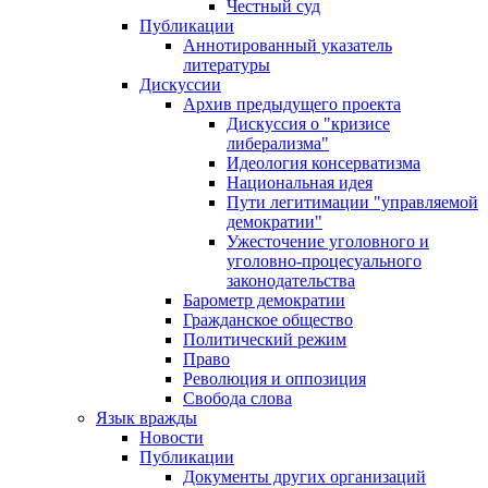
Честный суд
Публикации
Аннотированный указатель
литературы
Дискуссии
Архив предыдущего проекта
Дискуссия о "кризисе
либерализма"
Идеология консерватизма
Национальная идея
Пути легитимации "управляемой
демократии"
Ужесточение уголовного и
уголовно-процесуального
законодательства
Барометр демократии
Гражданское общество
Политический режим
Право
Революция и оппозиция
Свобода слова
Язык вражды
Новости
Публикации
Документы других организаций