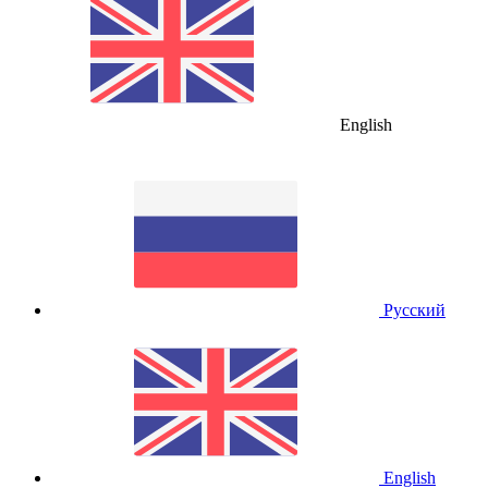
English
Русский
English