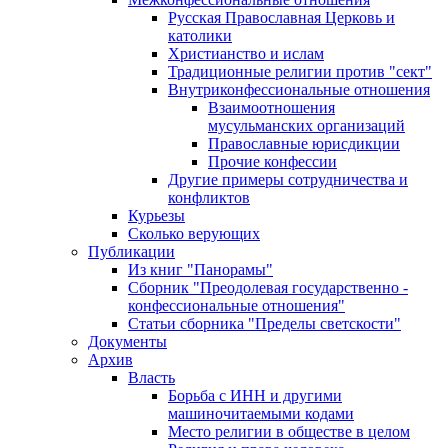
Русская Православная Церковь и
католики
Христианство и ислам
Традиционные религии против "сект"
Внутриконфессиональные отношения
Взаимоотношения
мусульманских организаций
Православные юрисдикции
Прочие конфессии
Другие примеры сотрудничества и
конфликтов
Курьезы
Сколько верующих
Публикации
Из книг "Панорамы"
Сборник "Преодолевая государственно -
конфессиональные отношения"
Статьи сборника "Пределы светскости"
Документы
Архив
Власть
Борьба с ИНН и другими
машиночитаемыми кодами
Место религии в обществе в целом