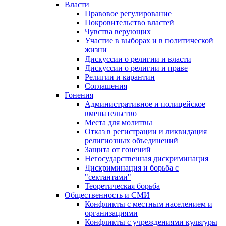
Власти
Правовое регулирование
Покровительство властей
Чувства верующих
Участие в выборах и в политической
жизни
Дискуссии о религии и власти
Дискуссии о религии и праве
Религии и карантин
Соглашения
Гонения
Административное и полицейское
вмешательство
Места для молитвы
Отказ в регистрации и ликвидация
религиозных объединений
Защита от гонений
Негосударственная дискриминация
Дискриминация и борьба с
"сектантами"
Теоретическая борьба
Общественность и СМИ
Конфликты с местным населением и
организациями
Конфликты с учреждениями культуры