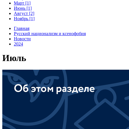
Март [1]
Июнь [1]
Август [2]
Ноябрь [1]
Главная
Русский национализм и ксенофобия
Новости
2024
Июль