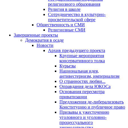
религиозного образования
Религия в школе
Сотрудничество в культурно-
просветительской сфере
Общественность и СМИ
Религиозные СМИ
Завершенные проекты
Демократия в осаде
Новости
Архив предыдущего проекта
Крупные мероприятия
консервативного толка
Курьезы
Национальная идея,
антивестернизм, империализм
О странностях любви...
Оправдания дела ЮКОСа
Основания пересмотра
приватизации
Предложения де-либерализовать
Конституцию и публичное право
Призывы к ужесточению
уголовного и уголовно-
процессуального
законодательства