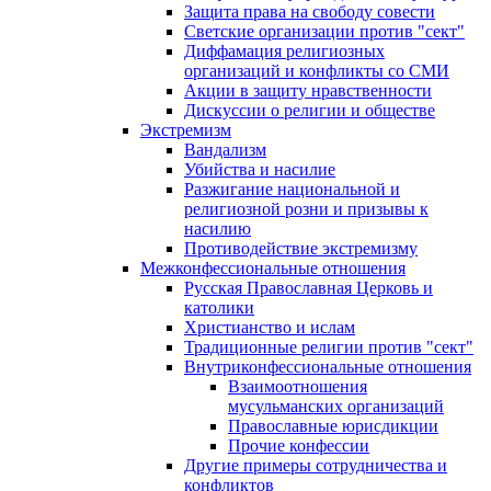
Защита права на свободу совести
Светские организации против "сект"
Диффамация религиозных
организаций и конфликты со СМИ
Акции в защиту нравственности
Дискуссии о религии и обществе
Экстремизм
Вандализм
Убийства и насилие
Разжигание национальной и
религиозной розни и призывы к
насилию
Противодействие экстремизму
Межконфессиональные отношения
Русская Православная Церковь и
католики
Христианство и ислам
Традиционные религии против "сект"
Внутриконфессиональные отношения
Взаимоотношения
мусульманских организаций
Православные юрисдикции
Прочие конфессии
Другие примеры сотрудничества и
конфликтов