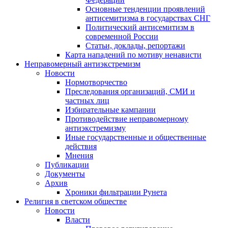
Основные тенденции проявлений
антисемитизма в государствах СНГ
Политический антисемитизм в
современной России
Статьи, доклады, репортажи
Карта нападений по мотиву ненависти
Неправомерный антиэкстремизм
Новости
Нормотворчество
Преследования организаций, СМИ и
частных лиц
Избирательные кампании
Противодействие неправомерному
антиэкстремизму
Иные государственные и общественные
действия
Мнения
Публикации
Документы
Архив
Хроники фильтрации Рунета
Религия в светском обществе
Новости
Власти