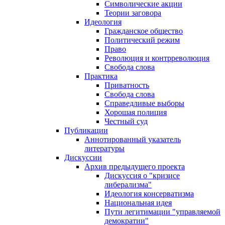
Символические акции
Теории заговора
Идеология
Гражданское общество
Политический режим
Право
Революция и контрреволюция
Свобода слова
Практика
Приватность
Свобода слова
Справедливые выборы
Хорошая полиция
Честный суд
Публикации
Аннотированный указатель
литературы
Дискуссии
Архив предыдущего проекта
Дискуссия о "кризисе
либерализма"
Идеология консерватизма
Национальная идея
Пути легитимации "управляемой
демократии"