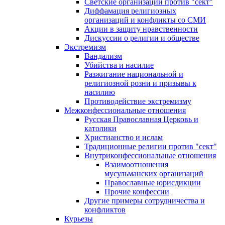
Светские организации против "сект"
Диффамация религиозных
организаций и конфликты со СМИ
Акции в защиту нравственности
Дискуссии о религии и обществе
Экстремизм
Вандализм
Убийства и насилие
Разжигание национальной и
религиозной розни и призывы к
насилию
Противодействие экстремизму
Межконфессиональные отношения
Русская Православная Церковь и
католики
Христианство и ислам
Традиционные религии против "сект"
Внутриконфессиональные отношения
Взаимоотношения
мусульманских организаций
Православные юрисдикции
Прочие конфессии
Другие примеры сотрудничества и
конфликтов
Курьезы