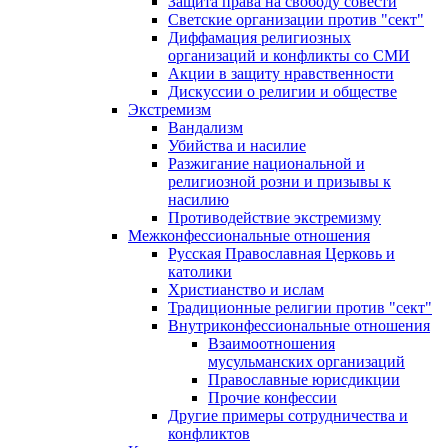
Защита права на свободу совести
Светские организации против "сект"
Диффамация религиозных
организаций и конфликты со СМИ
Акции в защиту нравственности
Дискуссии о религии и обществе
Экстремизм
Вандализм
Убийства и насилие
Разжигание национальной и
религиозной розни и призывы к
насилию
Противодействие экстремизму
Межконфессиональные отношения
Русская Православная Церковь и
католики
Христианство и ислам
Традиционные религии против "сект"
Внутриконфессиональные отношения
Взаимоотношения
мусульманских организаций
Православные юрисдикции
Прочие конфессии
Другие примеры сотрудничества и
конфликтов