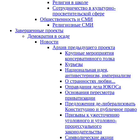
Религия в школе
Сотрудничество в культурно-
просветительской сфере
Общественность и СМИ
Религиозные СМИ
Завершенные проекты
Демократия в осаде
Новости
Архив предыдущего проекта
Крупные мероприятия
консервативного толка
Курьезы
Национальная идея,
антивестернизм, империализм
О странностях любви...
Оправдания дела ЮКОСа
Основания пересмотра
приватизации
Предложения де-либерализовать
Конституцию и публичное право
Призывы к ужесточению
уголовного и уголовно-
процессуального
законодательства
Символические акции