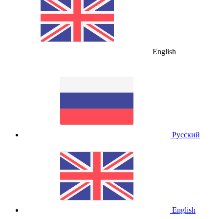
English
Русский
English