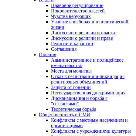
Правовое регулирование
Покровительство властей
Чувства верующих
Участие в выборах и в политической
жизни
Дискуссии о религии и власти
Дискуссии о религии и праве
Религии и карантин
Соглашения
Гонения
Административное и полицейское
вмешательство
Места для молитвы
Отказ в регистрации и ликвидация
религиозных объединений
Защита от гонений
Негосударственная дискриминация
Дискриминация и борьба с
"сектантами"
Теоретическая борьба
Общественность и СМИ
Конфликты с местным населением и
организациями
Конфликты с учреждениями культуры