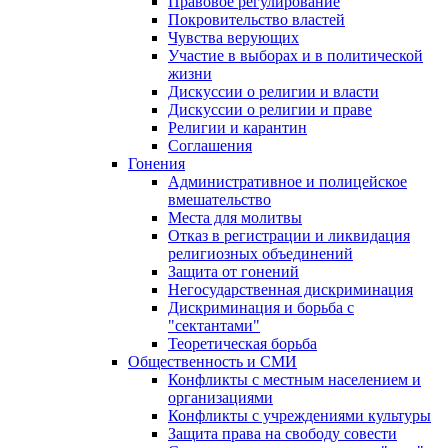
Правовое регулирование
Покровительство властей
Чувства верующих
Участие в выборах и в политической
жизни
Дискуссии о религии и власти
Дискуссии о религии и праве
Религии и карантин
Соглашения
Гонения
Административное и полицейское
вмешательство
Места для молитвы
Отказ в регистрации и ликвидация
религиозных объединений
Защита от гонений
Негосударственная дискриминация
Дискриминация и борьба с
"сектантами"
Теоретическая борьба
Общественность и СМИ
Конфликты с местным населением и
организациями
Конфликты с учреждениями культуры
Защита права на свободу совести