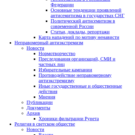
Федерации
Основные тенденции проявлений
антисемитизма в государствах СНГ
Политический антисемитизм в
современной России
Статьи, доклады, репортажи
Карта нападений по мотиву ненависти
Неправомерный антиэкстремизм
Новости
Нормотворчество
Преследования организаций, СМИ и
частных лиц
Избирательные кампании
Противодействие неправомерному
антиэкстремизму
Иные государственные и общественные
действия
Мнения
Публикации
Документы
Архив
Хроники фильтрации Рунета
Религия в светском обществе
Новости
Власти