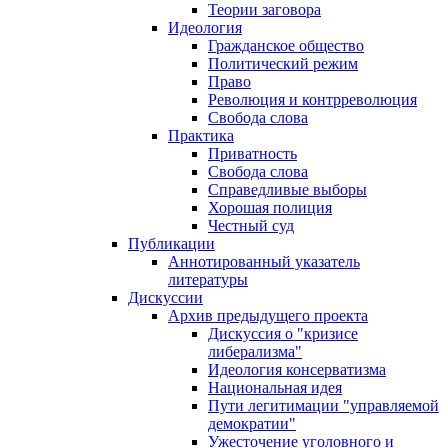
Теории заговора
Идеология
Гражданское общество
Политический режим
Право
Революция и контрреволюция
Свобода слова
Практика
Приватность
Свобода слова
Справедливые выборы
Хорошая полиция
Честный суд
Публикации
Аннотированный указатель
литературы
Дискуссии
Архив предыдущего проекта
Дискуссия о "кризисе
либерализма"
Идеология консерватизма
Национальная идея
Пути легитимации "управляемой
демократии"
Ужесточение уголовного и