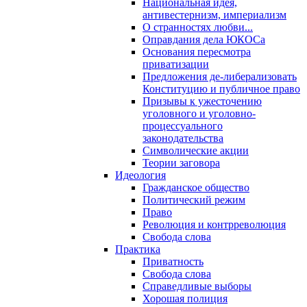
Национальная идея,
антивестернизм, империализм
О странностях любви...
Оправдания дела ЮКОСа
Основания пересмотра
приватизации
Предложения де-либерализовать
Конституцию и публичное право
Призывы к ужесточению
уголовного и уголовно-
процессуального
законодательства
Символические акции
Теории заговора
Идеология
Гражданское общество
Политический режим
Право
Революция и контрреволюция
Свобода слова
Практика
Приватность
Свобода слова
Справедливые выборы
Хорошая полиция