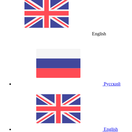
English
Русский
English