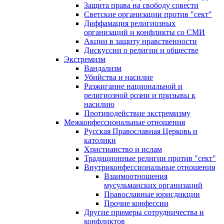
Защита права на свободу совести
Светские организации против "сект"
Диффамация религиозных
организаций и конфликты со СМИ
Акции в защиту нравственности
Дискуссии о религии и обществе
Экстремизм
Вандализм
Убийства и насилие
Разжигание национальной и
религиозной розни и призывы к
насилию
Противодействие экстремизму
Межконфессиональные отношения
Русская Православная Церковь и
католики
Христианство и ислам
Традиционные религии против "сект"
Внутриконфессиональные отношения
Взаимоотношения
мусульманских организаций
Православные юрисдикции
Прочие конфессии
Другие примеры сотрудничества и
конфликтов