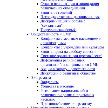
Отказ в регистрации и ликвидация
религиозных объединений
Защита от гонений
Негосударственная дискриминация
Дискриминация и борьба с
"сектантами"
Теоретическая борьба
Общественность и СМИ
Конфликты с местным населением и
организациями
Конфликты с учреждениями культуры
Защита права на свободу совести
Светские организации против "сект"
Диффамация религиозных
организаций и конфликты со СМИ
Акции в защиту нравственности
Дискуссии о религии и обществе
Экстремизм
Вандализм
Убийства и насилие
Разжигание национальной и
религиозной розни и призывы к
насилию
Противодействие экстремизму
Межконфессиональные отношения