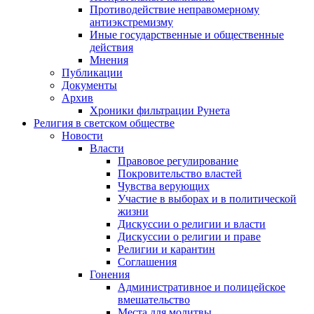
Противодействие неправомерному
антиэкстремизму
Иные государственные и общественные
действия
Мнения
Публикации
Документы
Архив
Хроники фильтрации Рунета
Религия в светском обществе
Новости
Власти
Правовое регулирование
Покровительство властей
Чувства верующих
Участие в выборах и в политической
жизни
Дискуссии о религии и власти
Дискуссии о религии и праве
Религии и карантин
Соглашения
Гонения
Административное и полицейское
вмешательство
Места для молитвы