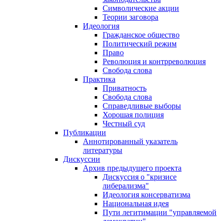
Символические акции
Теории заговора
Идеология
Гражданское общество
Политический режим
Право
Революция и контрреволюция
Свобода слова
Практика
Приватность
Свобода слова
Справедливые выборы
Хорошая полиция
Честный суд
Публикации
Аннотированный указатель
литературы
Дискуссии
Архив предыдущего проекта
Дискуссия о "кризисе
либерализма"
Идеология консерватизма
Национальная идея
Пути легитимации "управляемой