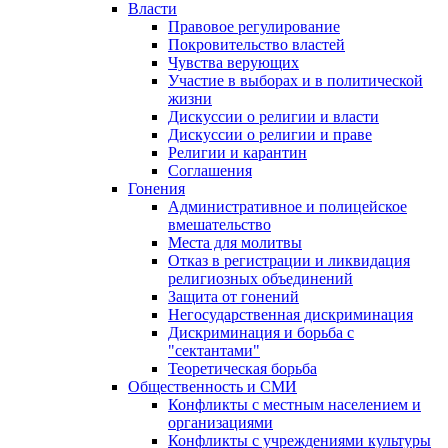
Власти
Правовое регулирование
Покровительство властей
Чувства верующих
Участие в выборах и в политической
жизни
Дискуссии о религии и власти
Дискуссии о религии и праве
Религии и карантин
Соглашения
Гонения
Административное и полицейское
вмешательство
Места для молитвы
Отказ в регистрации и ликвидация
религиозных объединений
Защита от гонений
Негосударственная дискриминация
Дискриминация и борьба с
"сектантами"
Теоретическая борьба
Общественность и СМИ
Конфликты с местным населением и
организациями
Конфликты с учреждениями культуры