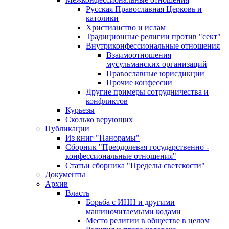
Русская Православная Церковь и
католики
Христианство и ислам
Традиционные религии против "сект"
Внутриконфессиональные отношения
Взаимоотношения
мусульманских организаций
Православные юрисдикции
Прочие конфессии
Другие примеры сотрудничества и
конфликтов
Курьезы
Сколько верующих
Публикации
Из книг "Панорамы"
Сборник "Преодолевая государственно -
конфессиональные отношения"
Статьи сборника "Пределы светскости"
Документы
Архив
Власть
Борьба с ИНН и другими
машиночитаемыми кодами
Место религии в обществе в целом