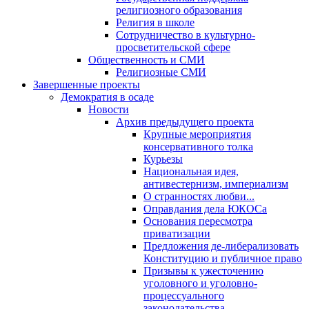
религиозного образования
Религия в школе
Сотрудничество в культурно-
просветительской сфере
Общественность и СМИ
Религиозные СМИ
Завершенные проекты
Демократия в осаде
Новости
Архив предыдущего проекта
Крупные мероприятия
консервативного толка
Курьезы
Национальная идея,
антивестернизм, империализм
О странностях любви...
Оправдания дела ЮКОСа
Основания пересмотра
приватизации
Предложения де-либерализовать
Конституцию и публичное право
Призывы к ужесточению
уголовного и уголовно-
процессуального
законодательства