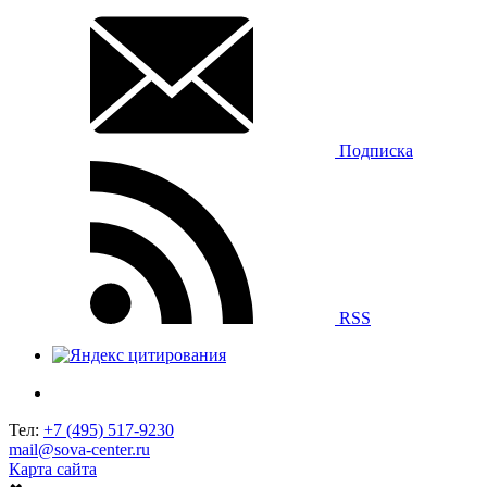
Подписка
RSS
Тел:
+7 (495) 517-9230
mail@sova-center.ru
Карта сайта