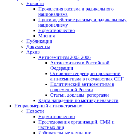
Новости
Проявления расизма и радикального
национализма
Противодействие расизму и радикальному
национализму
Нормотворчество
Мнения
Публикации
Документы
Архив
Антисемитизм 2003-2006
Антисемитизм в Российской
Федерации
Основные тенденции проявлений
антисемитизма в государствах СНГ
Политический антисемитизм в
современной России
Статьи, доклады, репортажи
Карта нападений по мотиву ненависти
Неправомерный антиэкстремизм
Новости
Нормотворчество
Преследования организаций, СМИ и
частных лиц
Избирательные кампании