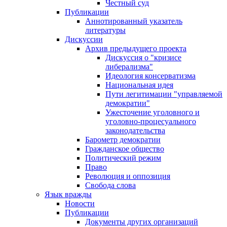
Честный суд
Публикации
Аннотированный указатель
литературы
Дискуссии
Архив предыдущего проекта
Дискуссия о "кризисе
либерализма"
Идеология консерватизма
Национальная идея
Пути легитимации "управляемой
демократии"
Ужесточение уголовного и
уголовно-процесуального
законодательства
Барометр демократии
Гражданское общество
Политический режим
Право
Революция и оппозиция
Свобода слова
Язык вражды
Новости
Публикации
Документы других организаций