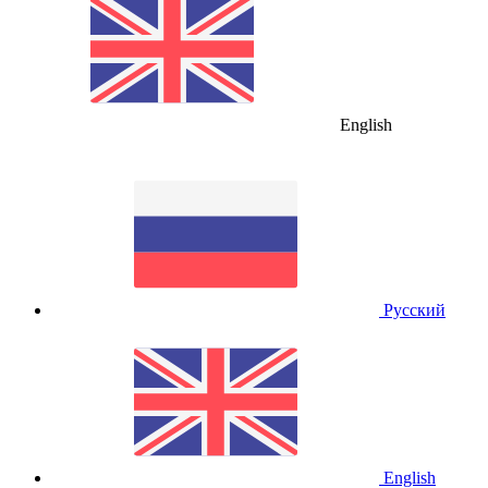
English
Русский
English