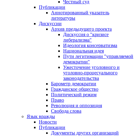
Честный суд
Публикации
Аннотированный указатель
литературы
Дискуссии
Архив предыдущего проекта
Дискуссия о "кризисе
либерализма"
Идеология консерватизма
Национальная идея
Пути легитимации "управляемой
демократии"
Ужесточение уголовного и
уголовно-процесуального
законодательства
Барометр демократии
Гражданское общество
Политический режим
Право
Революция и оппозиция
Свобода слова
Язык вражды
Новости
Публикации
Документы других организаций