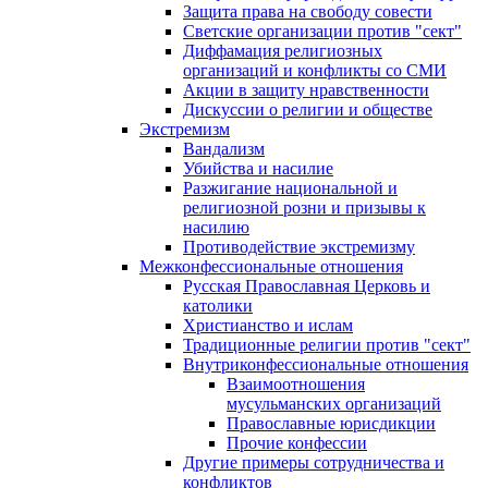
Защита права на свободу совести
Светские организации против "сект"
Диффамация религиозных
организаций и конфликты со СМИ
Акции в защиту нравственности
Дискуссии о религии и обществе
Экстремизм
Вандализм
Убийства и насилие
Разжигание национальной и
религиозной розни и призывы к
насилию
Противодействие экстремизму
Межконфессиональные отношения
Русская Православная Церковь и
католики
Христианство и ислам
Традиционные религии против "сект"
Внутриконфессиональные отношения
Взаимоотношения
мусульманских организаций
Православные юрисдикции
Прочие конфессии
Другие примеры сотрудничества и
конфликтов