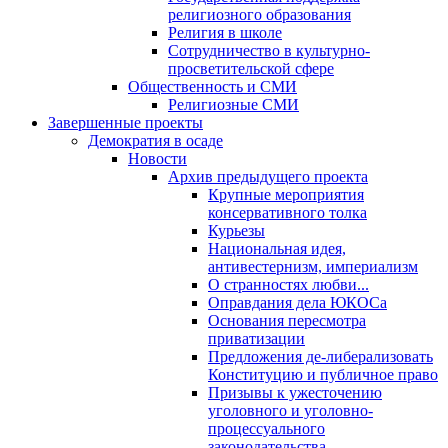
религиозного образования
Религия в школе
Сотрудничество в культурно-
просветительской сфере
Общественность и СМИ
Религиозные СМИ
Завершенные проекты
Демократия в осаде
Новости
Архив предыдущего проекта
Крупные мероприятия
консервативного толка
Курьезы
Национальная идея,
антивестернизм, империализм
О странностях любви...
Оправдания дела ЮКОСа
Основания пересмотра
приватизации
Предложения де-либерализовать
Конституцию и публичное право
Призывы к ужесточению
уголовного и уголовно-
процессуального
законодательства