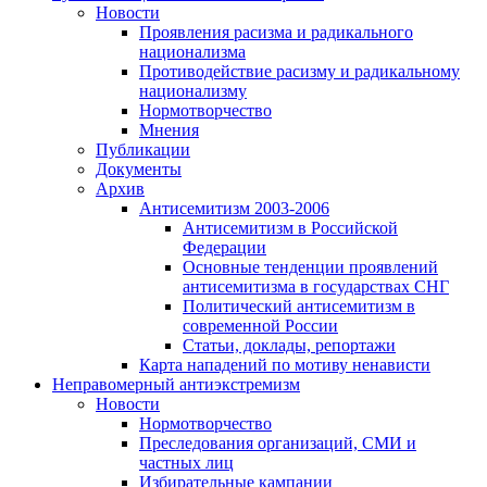
Новости
Проявления расизма и радикального
национализма
Противодействие расизму и радикальному
национализму
Нормотворчество
Мнения
Публикации
Документы
Архив
Антисемитизм 2003-2006
Антисемитизм в Российской
Федерации
Основные тенденции проявлений
антисемитизма в государствах СНГ
Политический антисемитизм в
современной России
Статьи, доклады, репортажи
Карта нападений по мотиву ненависти
Неправомерный антиэкстремизм
Новости
Нормотворчество
Преследования организаций, СМИ и
частных лиц
Избирательные кампании