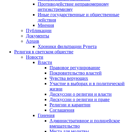
Противодействие неправомерному
антиэкстремизму
Иные государственные и общественные
действия
Мнения
Публикации
Документы
Архив
Хроники фильтрации Рунета
Религия в светском обществе
Новости
Власти
Правовое регулирование
Покровительство властей
Чувства верующих
Участие в выборах и в политической
жизни
Дискуссии о религии и власти
Дискуссии о религии и праве
Религии и карантин
Соглашения
Гонения
Административное и полицейское
вмешательство
Места для молитвы