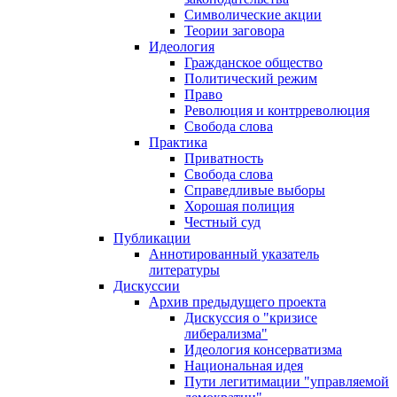
Символические акции
Теории заговора
Идеология
Гражданское общество
Политический режим
Право
Революция и контрреволюция
Свобода слова
Практика
Приватность
Свобода слова
Справедливые выборы
Хорошая полиция
Честный суд
Публикации
Аннотированный указатель
литературы
Дискуссии
Архив предыдущего проекта
Дискуссия о "кризисе
либерализма"
Идеология консерватизма
Национальная идея
Пути легитимации "управляемой