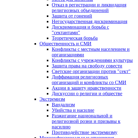
Отказ в регистрации и ликвидация
религиозных объединений
Защита от гонений
Негосударственная дискриминация
Дискриминация и борьба с
"сектантами"
Теоретическая борьба
Общественность и СМИ
Конфликты с местным населением и
организациями
Конфликты с учреждениями культуры
Защита права на свободу совести
Светские организации против "сект"
Диффамация религиозных
организаций и конфликты со СМИ
Акции в защиту нравственности
Дискуссии о религии и обществе
Экстремизм
Вандализм
Убийства и насилие
Разжигание национальной и
религиозной розни и призывы к
насилию
Противодействие экстремизму
Межконфессиональные отношения