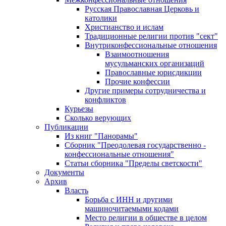
Русская Православная Церковь и
католики
Христианство и ислам
Традиционные религии против "сект"
Внутриконфессиональные отношения
Взаимоотношения
мусульманских организаций
Православные юрисдикции
Прочие конфессии
Другие примеры сотрудничества и
конфликтов
Курьезы
Сколько верующих
Публикации
Из книг "Панорамы"
Сборник "Преодолевая государственно -
конфессиональные отношения"
Статьи сборника "Пределы светскости"
Документы
Архив
Власть
Борьба с ИНН и другими
машиночитаемыми кодами
Место религии в обществе в целом