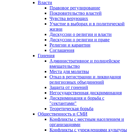
Власти
Правовое регулирование
Покровительство властей
Чувства верующих
Участие в выборах и в политической
жизни
Дискуссии о религии и власти
Дискуссии о религии и праве
Религии и карантин
Соглашения
Гонения
Административное и полицейское
вмешательство
Места для молитвы
Отказ в регистрации и ликвидация
религиозных объединений
Защита от гонений
Негосударственная дискриминация
Дискриминация и борьба с
"сектантами"
Теоретическая борьба
Общественность и СМИ
Конфликты с местным населением и
организациями
Конфликты с учреждениями культуры