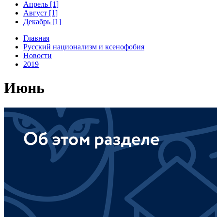
Апрель [1]
Август [1]
Декабрь [1]
Главная
Русский национализм и ксенофобия
Новости
2019
Июнь