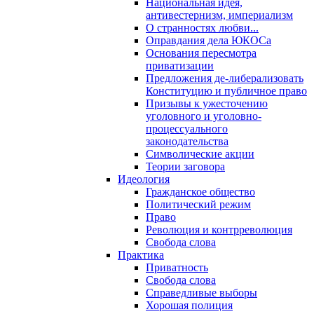
Национальная идея,
антивестернизм, империализм
О странностях любви...
Оправдания дела ЮКОСа
Основания пересмотра
приватизации
Предложения де-либерализовать
Конституцию и публичное право
Призывы к ужесточению
уголовного и уголовно-
процессуального
законодательства
Символические акции
Теории заговора
Идеология
Гражданское общество
Политический режим
Право
Революция и контрреволюция
Свобода слова
Практика
Приватность
Свобода слова
Справедливые выборы
Хорошая полиция