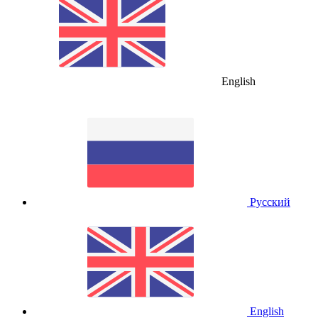
English
Русский
English