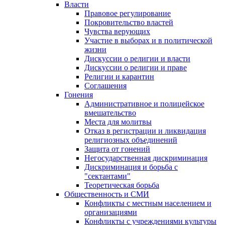
Власти
Правовое регулирование
Покровительство властей
Чувства верующих
Участие в выборах и в политической
жизни
Дискуссии о религии и власти
Дискуссии о религии и праве
Религии и карантин
Соглашения
Гонения
Административное и полицейское
вмешательство
Места для молитвы
Отказ в регистрации и ликвидация
религиозных объединений
Защита от гонений
Негосударственная дискриминация
Дискриминация и борьба с
"сектантами"
Теоретическая борьба
Общественность и СМИ
Конфликты с местным населением и
организациями
Конфликты с учреждениями культуры