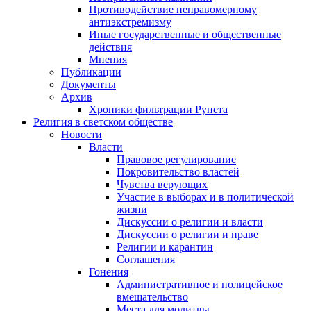
Противодействие неправомерному
антиэкстремизму
Иные государственные и общественные
действия
Мнения
Публикации
Документы
Архив
Хроники фильтрации Рунета
Религия в светском обществе
Новости
Власти
Правовое регулирование
Покровительство властей
Чувства верующих
Участие в выборах и в политической
жизни
Дискуссии о религии и власти
Дискуссии о религии и праве
Религии и карантин
Соглашения
Гонения
Административное и полицейское
вмешательство
Места для молитвы