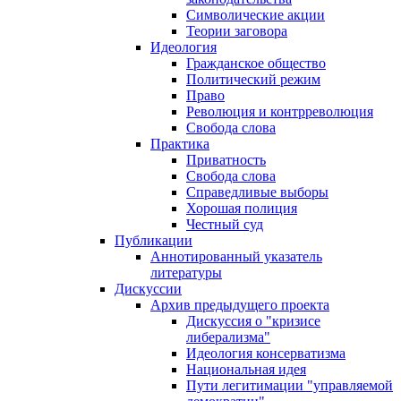
Символические акции
Теории заговора
Идеология
Гражданское общество
Политический режим
Право
Революция и контрреволюция
Свобода слова
Практика
Приватность
Свобода слова
Справедливые выборы
Хорошая полиция
Честный суд
Публикации
Аннотированный указатель
литературы
Дискуссии
Архив предыдущего проекта
Дискуссия о "кризисе
либерализма"
Идеология консерватизма
Национальная идея
Пути легитимации "управляемой