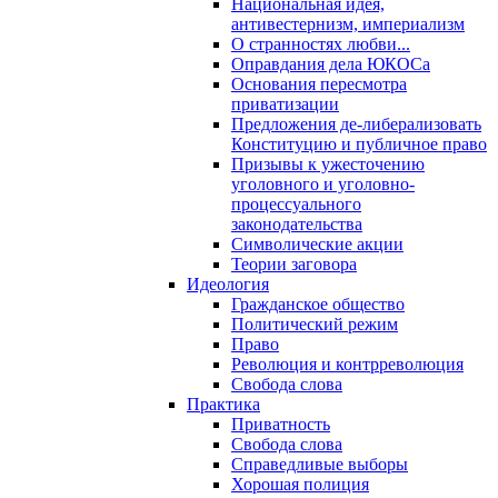
Национальная идея,
антивестернизм, империализм
О странностях любви...
Оправдания дела ЮКОСа
Основания пересмотра
приватизации
Предложения де-либерализовать
Конституцию и публичное право
Призывы к ужесточению
уголовного и уголовно-
процессуального
законодательства
Символические акции
Теории заговора
Идеология
Гражданское общество
Политический режим
Право
Революция и контрреволюция
Свобода слова
Практика
Приватность
Свобода слова
Справедливые выборы
Хорошая полиция