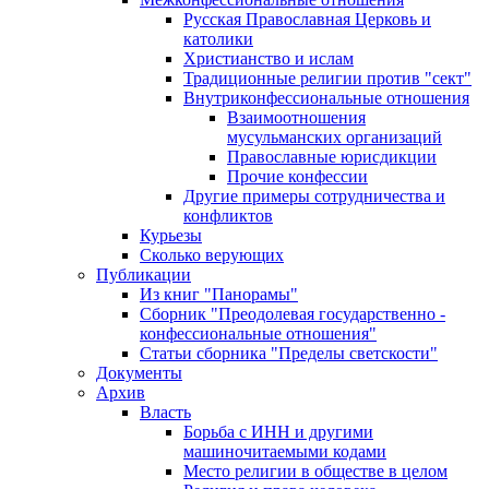
Русская Православная Церковь и
католики
Христианство и ислам
Традиционные религии против "сект"
Внутриконфессиональные отношения
Взаимоотношения
мусульманских организаций
Православные юрисдикции
Прочие конфессии
Другие примеры сотрудничества и
конфликтов
Курьезы
Сколько верующих
Публикации
Из книг "Панорамы"
Сборник "Преодолевая государственно -
конфессиональные отношения"
Статьи сборника "Пределы светскости"
Документы
Архив
Власть
Борьба с ИНН и другими
машиночитаемыми кодами
Место религии в обществе в целом