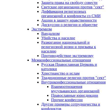
Защита права на свободу совести
Светские организации против "сект"
Диффамация религиозных
организаций и конфликты со СМИ
Акции в защиту нравственности
Дискуссии о религии и обществе
Экстремизм
Вандализм
Убийства и насилие
Разжигание национальной и
религиозной розни и призывы к
насилию
Противодействие экстремизму
Межконфессиональные отношения
Русская Православная Церковь и
католики
Христианство и ислам
Традиционные религии против "сект"
Внутриконфессиональные отношения
Взаимоотношения
мусульманских организаций
Православные юрисдикции
Прочие конфессии
Другие примеры сотрудничества и
конфликтов