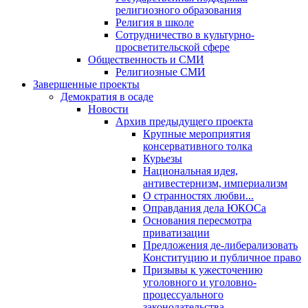
религиозного образования
Религия в школе
Сотрудничество в культурно-
просветительской сфере
Общественность и СМИ
Религиозные СМИ
Завершенные проекты
Демократия в осаде
Новости
Архив предыдущего проекта
Крупные мероприятия
консервативного толка
Курьезы
Национальная идея,
антивестернизм, империализм
О странностях любви...
Оправдания дела ЮКОСа
Основания пересмотра
приватизации
Предложения де-либерализовать
Конституцию и публичное право
Призывы к ужесточению
уголовного и уголовно-
процессуального
законодательства