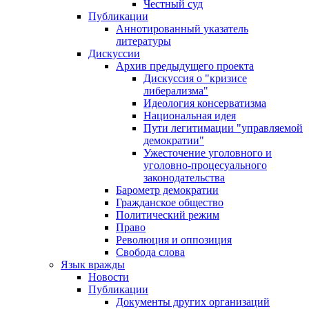
Честный суд
Публикации
Аннотированный указатель
литературы
Дискуссии
Архив предыдущего проекта
Дискуссия о "кризисе
либерализма"
Идеология консерватизма
Национальная идея
Пути легитимации "управляемой
демократии"
Ужесточение уголовного и
уголовно-процесуального
законодательства
Барометр демократии
Гражданское общество
Политический режим
Право
Революция и оппозиция
Свобода слова
Язык вражды
Новости
Публикации
Документы других организаций