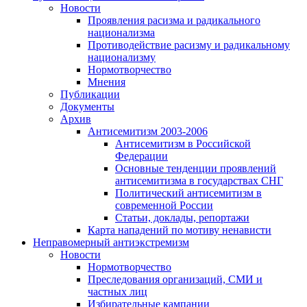
Новости
Проявления расизма и радикального
национализма
Противодействие расизму и радикальному
национализму
Нормотворчество
Мнения
Публикации
Документы
Архив
Антисемитизм 2003-2006
Антисемитизм в Российской
Федерации
Основные тенденции проявлений
антисемитизма в государствах СНГ
Политический антисемитизм в
современной России
Статьи, доклады, репортажи
Карта нападений по мотиву ненависти
Неправомерный антиэкстремизм
Новости
Нормотворчество
Преследования организаций, СМИ и
частных лиц
Избирательные кампании