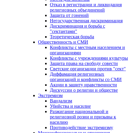
Отказ в регистрации и ликвидация
религиозных объединений
Защита от гонений
Негосударственная дискриминация
Дискриминация и борьба с
"сектантами"
Теоретическая борьба
Общественность и СМИ
Конфликты с местным населением и
организациями
Конфликты с учреждениями культуры
Защита права на свободу совести
Светские организации против "сект"
Диффамация религиозных
организаций и конфликты со СМИ
Акции в защиту нравственности
Дискуссии о религии и обществе
Экстремизм
Вандализм
Убийства и насилие
Разжигание национальной и
религиозной розни и призывы к
насилию
Противодействие экстремизму
Межконфессиональные отношения