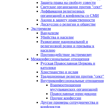
Защита права на свободу совести
Светские организации против "сект"
Диффамация религиозных
организаций и конфликты со СМИ
Акции в защиту нравственности
Дискуссии о религии и обществе
Экстремизм
Вандализм
Убийства и насилие
Разжигание национальной и
религиозной розни и призывы к
насилию
Противодействие экстремизму
Межконфессиональные отношения
Русская Православная Церковь и
католики
Христианство и ислам
Традиционные религии против "сект"
Внутриконфессиональные отношения
Взаимоотношения
мусульманских организаций
Православные юрисдикции
Прочие конфессии
Другие примеры сотрудничества и
конфликтов