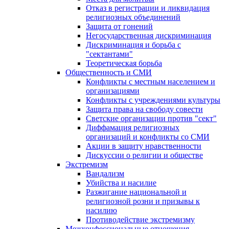
Отказ в регистрации и ликвидация
религиозных объединений
Защита от гонений
Негосударственная дискриминация
Дискриминация и борьба с
"сектантами"
Теоретическая борьба
Общественность и СМИ
Конфликты с местным населением и
организациями
Конфликты с учреждениями культуры
Защита права на свободу совести
Светские организации против "сект"
Диффамация религиозных
организаций и конфликты со СМИ
Акции в защиту нравственности
Дискуссии о религии и обществе
Экстремизм
Вандализм
Убийства и насилие
Разжигание национальной и
религиозной розни и призывы к
насилию
Противодействие экстремизму
Межконфессиональные отношения