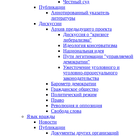
Честный суд
Публикации
Аннотированный указатель
литературы
Дискуссии
Архив предыдущего проекта
Дискуссия о "кризисе
либерализма"
Идеология консерватизма
Национальная идея
Пути легитимации "управляемой
демократии"
Ужесточение уголовного и
уголовно-процесуального
законодательства
Барометр демократии
Гражданское общество
Политический режим
Право
Революция и оппозиция
Свобода слова
Язык вражды
Новости
Публикации
Документы других организаций