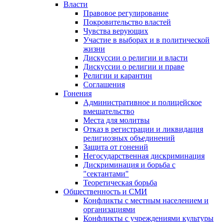
Власти
Правовое регулирование
Покровительство властей
Чувства верующих
Участие в выборах и в политической
жизни
Дискуссии о религии и власти
Дискуссии о религии и праве
Религии и карантин
Соглашения
Гонения
Административное и полицейское
вмешательство
Места для молитвы
Отказ в регистрации и ликвидация
религиозных объединений
Защита от гонений
Негосударственная дискриминация
Дискриминация и борьба с
"сектантами"
Теоретическая борьба
Общественность и СМИ
Конфликты с местным населением и
организациями
Конфликты с учреждениями культуры