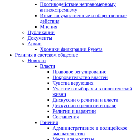
Противодействие неправомерному
антиэкстремизму
Иные государственные и общественные
действия
Мнения
Публикации
Документы
Архив
Хроники фильтрации Рунета
Религия в светском обществе
Новости
Власти
Правовое регулирование
Покровительство властей
Чувства верующих
Участие в выборах и в политической
жизни
Дискуссии о религии и власти
Дискуссии о религии и праве
Религии и карантин
Соглашения
Гонения
Административное и полицейское
вмешательство
Места для молитвы