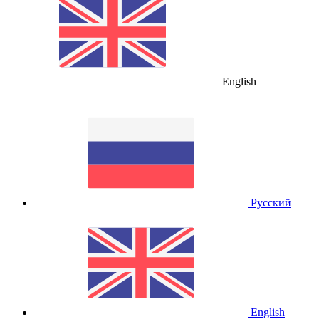
English
Русский
English