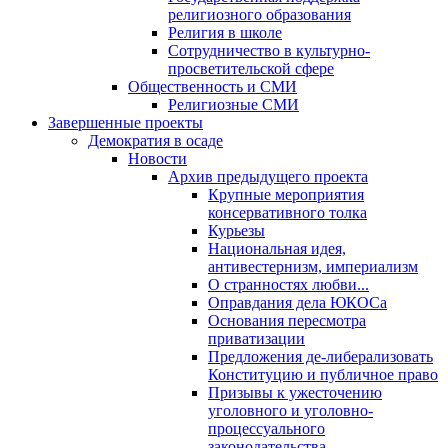
религиозного образования
Религия в школе
Сотрудничество в культурно-
просветительской сфере
Общественность и СМИ
Религиозные СМИ
Завершенные проекты
Демократия в осаде
Новости
Архив предыдущего проекта
Крупные мероприятия
консервативного толка
Курьезы
Национальная идея,
антивестернизм, империализм
О странностях любви...
Оправдания дела ЮКОСа
Основания пересмотра
приватизации
Предложения де-либерализовать
Конституцию и публичное право
Призывы к ужесточению
уголовного и уголовно-
процессуального
законодательства