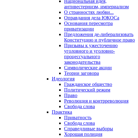
Национальная идея,
антивестернизм, империализм
О странностях любви...
Оправдания дела ЮКОСа
Основания пересмотра
приватизации
Предложения де-либерализовать
Конституцию и публичное право
Призывы к ужесточению
уголовного и уголовно-
процессуального
законодательства
Символические акции
Теории заговора
Идеология
Гражданское общество
Политический режим
Право
Революция и контрреволюция
Свобода слова
Практика
Приватность
Свобода слова
Справедливые выборы
Хорошая полиция