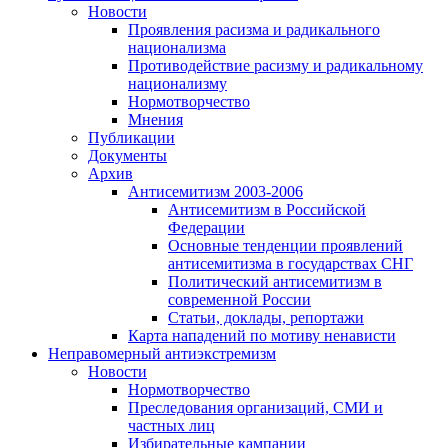
Новости
Проявления расизма и радикального
национализма
Противодействие расизму и радикальному
национализму
Нормотворчество
Мнения
Публикации
Документы
Архив
Антисемитизм 2003-2006
Антисемитизм в Российской
Федерации
Основные тенденции проявлений
антисемитизма в государствах СНГ
Политический антисемитизм в
современной России
Статьи, доклады, репортажи
Карта нападений по мотиву ненависти
Неправомерный антиэкстремизм
Новости
Нормотворчество
Преследования организаций, СМИ и
частных лиц
Избирательные кампании