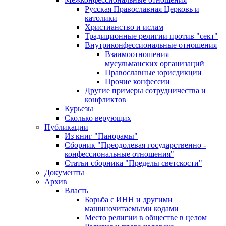
Русская Православная Церковь и
католики
Христианство и ислам
Традиционные религии против "сект"
Внутриконфессиональные отношения
Взаимоотношения
мусульманских организаций
Православные юрисдикции
Прочие конфессии
Другие примеры сотрудничества и
конфликтов
Курьезы
Сколько верующих
Публикации
Из книг "Панорамы"
Сборник "Преодолевая государственно -
конфессиональные отношения"
Статьи сборника "Пределы светскости"
Документы
Архив
Власть
Борьба с ИНН и другими
машиночитаемыми кодами
Место религии в обществе в целом