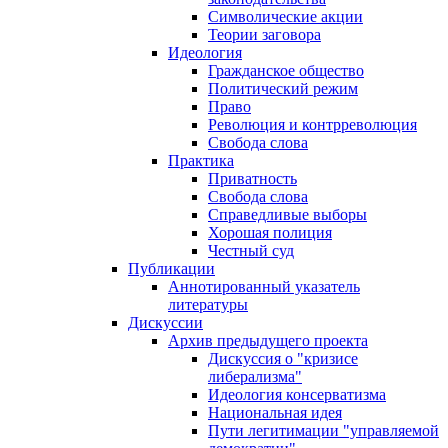
Символические акции
Теории заговора
Идеология
Гражданское общество
Политический режим
Право
Революция и контрреволюция
Свобода слова
Практика
Приватность
Свобода слова
Справедливые выборы
Хорошая полиция
Честный суд
Публикации
Аннотированный указатель
литературы
Дискуссии
Архив предыдущего проекта
Дискуссия о "кризисе
либерализма"
Идеология консерватизма
Национальная идея
Пути легитимации "управляемой