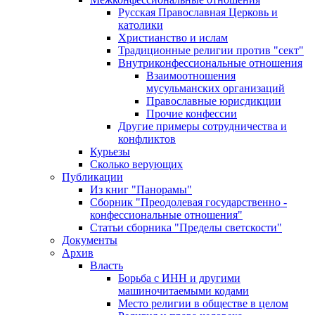
Русская Православная Церковь и
католики
Христианство и ислам
Традиционные религии против "сект"
Внутриконфессиональные отношения
Взаимоотношения
мусульманских организаций
Православные юрисдикции
Прочие конфессии
Другие примеры сотрудничества и
конфликтов
Курьезы
Сколько верующих
Публикации
Из книг "Панорамы"
Сборник "Преодолевая государственно -
конфессиональные отношения"
Статьи сборника "Пределы светскости"
Документы
Архив
Власть
Борьба с ИНН и другими
машиночитаемыми кодами
Место религии в обществе в целом