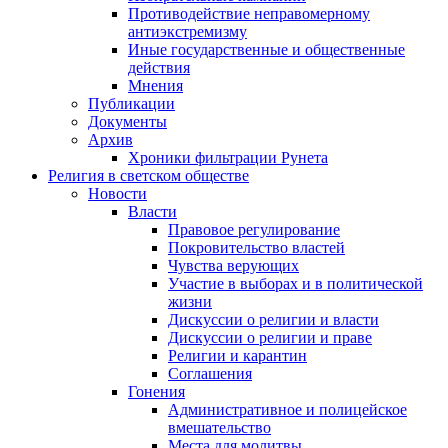
Противодействие неправомерному
антиэкстремизму
Иные государственные и общественные
действия
Мнения
Публикации
Документы
Архив
Хроники фильтрации Рунета
Религия в светском обществе
Новости
Власти
Правовое регулирование
Покровительство властей
Чувства верующих
Участие в выборах и в политической
жизни
Дискуссии о религии и власти
Дискуссии о религии и праве
Религии и карантин
Соглашения
Гонения
Административное и полицейское
вмешательство
Места для молитвы