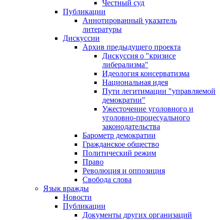
Честный суд
Публикации
Аннотированный указатель
литературы
Дискуссии
Архив предыдущего проекта
Дискуссия о "кризисе
либерализма"
Идеология консерватизма
Национальная идея
Пути легитимации "управляемой
демократии"
Ужесточение уголовного и
уголовно-процесуального
законодательства
Барометр демократии
Гражданское общество
Политический режим
Право
Революция и оппозиция
Свобода слова
Язык вражды
Новости
Публикации
Документы других организаций