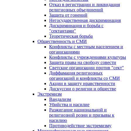
Отказ в регистрации и ликвидация
религиозных объединений
Защита от гонений
Негосударственная дискриминация
Дискриминация и борьба с
"сектантами"
Теоретическая борьба
Общественность и СМИ
Конфликты с местным населением и
организациями
Конфликты с учреждениями культуры
Защита права на свободу совести
Светские организации против "сект"
Диффамация религиозных
организаций и конфликты со СМИ
Акции в защиту нравственности
Дискуссии о религии и обществе
Экстремизм
Вандализм
Убийства и насилие
Разжигание национальной и
религиозной розни и призывы к
насилию
Противодействие экстремизму
Межконфессиональные отношения