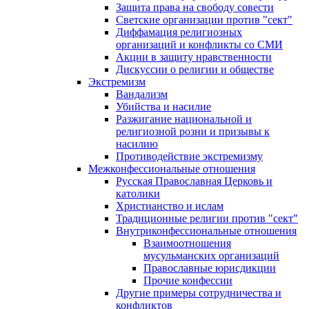
Защита права на свободу совести
Светские организации против "сект"
Диффамация религиозных
организаций и конфликты со СМИ
Акции в защиту нравственности
Дискуссии о религии и обществе
Экстремизм
Вандализм
Убийства и насилие
Разжигание национальной и
религиозной розни и призывы к
насилию
Противодействие экстремизму
Межконфессиональные отношения
Русская Православная Церковь и
католики
Христианство и ислам
Традиционные религии против "сект"
Внутриконфессиональные отношения
Взаимоотношения
мусульманских организаций
Православные юрисдикции
Прочие конфессии
Другие примеры сотрудничества и
конфликтов