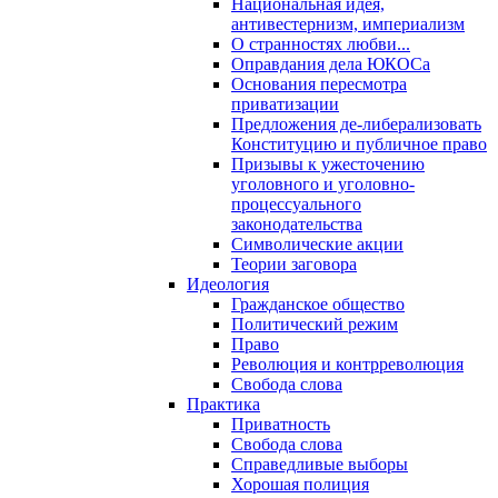
Национальная идея,
антивестернизм, империализм
О странностях любви...
Оправдания дела ЮКОСа
Основания пересмотра
приватизации
Предложения де-либерализовать
Конституцию и публичное право
Призывы к ужесточению
уголовного и уголовно-
процессуального
законодательства
Символические акции
Теории заговора
Идеология
Гражданское общество
Политический режим
Право
Революция и контрреволюция
Свобода слова
Практика
Приватность
Свобода слова
Справедливые выборы
Хорошая полиция