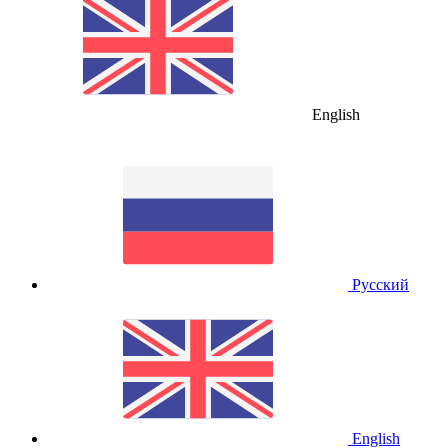
English
Русский
English