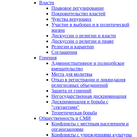
Власти
Правовое регулирование
Покровительство властей
Чувства верующих
Участие в выборах и в политической
жизни
Дискуссии о религии и власти
Дискуссии о религии и праве
Религии и карантин
Соглашения
Гонения
Административное и полицейское
вмешательство
Места для молитвы
Отказ в регистрации и ликвидация
религиозных объединений
Защита от гонений
Негосударственная дискриминация
Дискриминация и борьба с
"сектантами"
Теоретическая борьба
Общественность и СМИ
Конфликты с местным населением и
организациями
Конфликты с учреждениями культуры