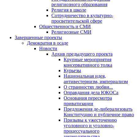
религиозного образования
Религия в школе
Сотрудничество в культурно-
просветительской сфере
Общественность и СМИ
Религиозные СМИ
Завершенные проекты
Демократия в осаде
Новости
Архив предыдущего проекта
Крупные мероприятия
консервативного толка
Курьезы
Национальная идея,
антивестернизм, империализм
О странностях любви...
Оправдания дела ЮКОСа
Основания пересмотра
приватизации
Предложения де-либерализовать
Конституцию и публичное право
Призывы к ужесточению
уголовного и уголовно-
процессуального
законодательства