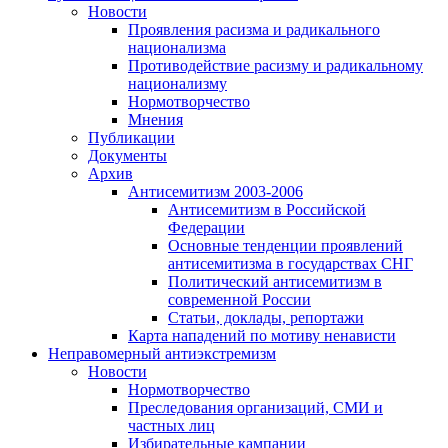
Новости
Проявления расизма и радикального
национализма
Противодействие расизму и радикальному
национализму
Нормотворчество
Мнения
Публикации
Документы
Архив
Антисемитизм 2003-2006
Антисемитизм в Российской
Федерации
Основные тенденции проявлений
антисемитизма в государствах СНГ
Политический антисемитизм в
современной России
Статьи, доклады, репортажи
Карта нападений по мотиву ненависти
Неправомерный антиэкстремизм
Новости
Нормотворчество
Преследования организаций, СМИ и
частных лиц
Избирательные кампании