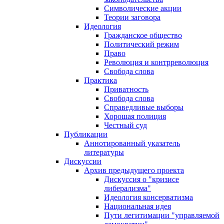
Символические акции
Теории заговора
Идеология
Гражданское общество
Политический режим
Право
Революция и контрреволюция
Свобода слова
Практика
Приватность
Свобода слова
Справедливые выборы
Хорошая полиция
Честный суд
Публикации
Аннотированный указатель
литературы
Дискуссии
Архив предыдущего проекта
Дискуссия о "кризисе
либерализма"
Идеология консерватизма
Национальная идея
Пути легитимации "управляемой