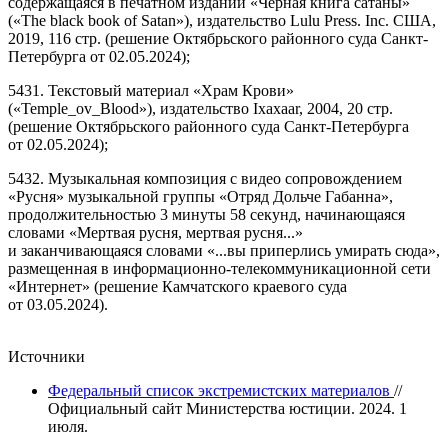
содержащаяся в печатном издании «Черная книга сатаны»
(«The black book of Satan»), издательство Lulu Press. Inc. США,
2019, 116 стр. (решение Октябрьского районного суда Санкт-
Петербурга от 02.05.2024);
5431. Текстовый материал «Храм Крови»
(«Temple_ov_Blood»), издательство Ixaxaar, 2004, 20 стр.
(решение Октябрьского районного суда Санкт-Петербурга
от 02.05.2024);
5432. Музыкальная композиция с видео сопровождением
«Русня» музыкальной группы «Отряд Дольче Габанна»,
продолжительностью 3 минуты 58 секунд, начинающаяся
словами «Мертвая русня, мертвая русня...»
и заканчивающаяся словами «...вы приперлись умирать сюда»,
размещенная в информационно-телекоммуникационной сети
«Интернет» (решение Камчатского краевого суда
от 03.05.2024).
Источники
Федеральный список экстремистских материалов
//
Официальный сайт Министерства юстиции. 2024. 1
июля.