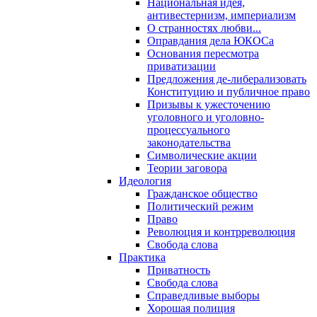
Национальная идея,
антивестернизм, империализм
О странностях любви...
Оправдания дела ЮКОСа
Основания пересмотра
приватизации
Предложения де-либерализовать
Конституцию и публичное право
Призывы к ужесточению
уголовного и уголовно-
процессуального
законодательства
Символические акции
Теории заговора
Идеология
Гражданское общество
Политический режим
Право
Революция и контрреволюция
Свобода слова
Практика
Приватность
Свобода слова
Справедливые выборы
Хорошая полиция