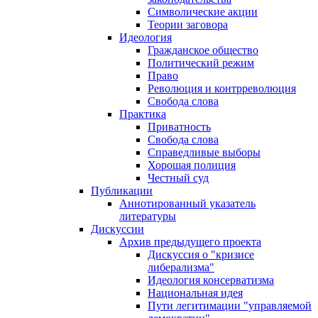
Символические акции
Теории заговора
Идеология
Гражданское общество
Политический режим
Право
Революция и контрреволюция
Свобода слова
Практика
Приватность
Свобода слова
Справедливые выборы
Хорошая полиция
Честный суд
Публикации
Аннотированный указатель
литературы
Дискуссии
Архив предыдущего проекта
Дискуссия о "кризисе
либерализма"
Идеология консерватизма
Национальная идея
Пути легитимации "управляемой