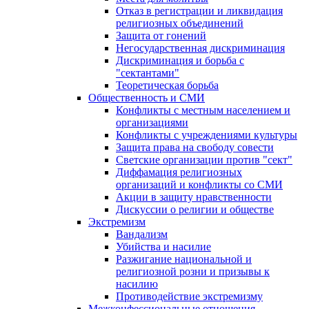
Отказ в регистрации и ликвидация
религиозных объединений
Защита от гонений
Негосударственная дискриминация
Дискриминация и борьба с
"сектантами"
Теоретическая борьба
Общественность и СМИ
Конфликты с местным населением и
организациями
Конфликты с учреждениями культуры
Защита права на свободу совести
Светские организации против "сект"
Диффамация религиозных
организаций и конфликты со СМИ
Акции в защиту нравственности
Дискуссии о религии и обществе
Экстремизм
Вандализм
Убийства и насилие
Разжигание национальной и
религиозной розни и призывы к
насилию
Противодействие экстремизму
Межконфессиональные отношения