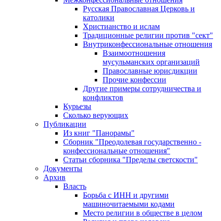
Русская Православная Церковь и
католики
Христианство и ислам
Традиционные религии против "сект"
Внутриконфессиональные отношения
Взаимоотношения
мусульманских организаций
Православные юрисдикции
Прочие конфессии
Другие примеры сотрудничества и
конфликтов
Курьезы
Сколько верующих
Публикации
Из книг "Панорамы"
Сборник "Преодолевая государственно -
конфессиональные отношения"
Статьи сборника "Пределы светскости"
Документы
Архив
Власть
Борьба с ИНН и другими
машиночитаемыми кодами
Место религии в обществе в целом