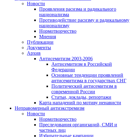
Новости
Проявления расизма и радикального
национализма
Противодействие расизму и радикальному
национализму
Нормотворчество
Мнения
Публикации
Документы
Архив
Антисемитизм 2003-2006
Антисемитизм в Российской
Федерации
Основные тенденции проявлений
антисемитизма в государствах СНГ
Политический антисемитизм в
современной России
Статьи, доклады, репортажи
Карта нападений по мотиву ненависти
Неправомерный антиэкстремизм
Новости
Нормотворчество
Преследования организаций, СМИ и
частных лиц
Избирательные кампании