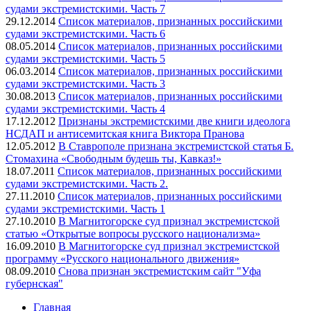
судами экстремистскими. Часть 7
29.12.2014
Список материалов, признанных российскими
судами экстремистскими. Часть 6
08.05.2014
Список материалов, признанных российскими
судами экстремистскими. Часть 5
06.03.2014
Список материалов, признанных российскими
судами экстремистскими. Часть 3
30.08.2013
Список материалов, признанных российскими
судами экстремистскими. Часть 4
17.12.2012
Признаны экстремистскими две книги идеолога
НСДАП и антисемитская книга Виктора Пранова
12.05.2012
В Ставрополе признана экстремистской статья Б.
Стомахина «Свободным будешь ты, Кавказ!»
18.07.2011
Список материалов, признанных российскими
судами экстремистскими. Часть 2.
27.11.2010
Список материалов, признанных российскими
судами экстремистскими. Часть 1
27.10.2010
В Магнитогорске суд признал экстремистской
статью «Открытые вопросы русского национализма»
16.09.2010
В Магнитогорске суд признал экстремистской
программу «Русского национального движения»
08.09.2010
Снова признан экстремистским сайт "Уфа
губернская"
Главная