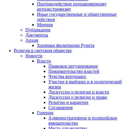
Противодействие неправомерному
антиэкстремизму
Иные государственные и общественные
действия
Мнения
Публикации
Документы
Архив
Хроники фильтрации Рунета
Религия в светском обществе
Новости
Власти
Правовое регулирование
Покровительство властей
Чувства верующих
Участие в выборах и в политической
жизни
Дискуссии о религии и власти
Дискуссии о религии и праве
Религии и карантин
Соглашения
Гонения
Административное и полицейское
вмешательство
Места для молитвы