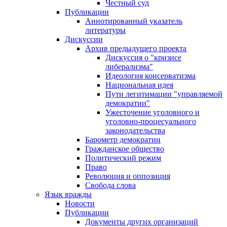
Честный суд
Публикации
Аннотированный указатель
литературы
Дискуссии
Архив предыдущего проекта
Дискуссия о "кризисе
либерализма"
Идеология консерватизма
Национальная идея
Пути легитимации "управляемой
демократии"
Ужесточение уголовного и
уголовно-процесуального
законодательства
Барометр демократии
Гражданское общество
Политический режим
Право
Революция и оппозиция
Свобода слова
Язык вражды
Новости
Публикации
Документы других организаций