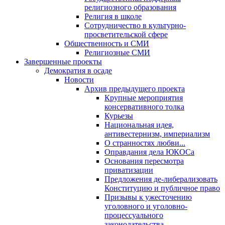
религиозного образования
Религия в школе
Сотрудничество в культурно-
просветительской сфере
Общественность и СМИ
Религиозные СМИ
Завершенные проекты
Демократия в осаде
Новости
Архив предыдущего проекта
Крупные мероприятия
консервативного толка
Курьезы
Национальная идея,
антивестернизм, империализм
О странностях любви...
Оправдания дела ЮКОСа
Основания пересмотра
приватизации
Предложения де-либерализовать
Конституцию и публичное право
Призывы к ужесточению
уголовного и уголовно-
процессуального
законодательства