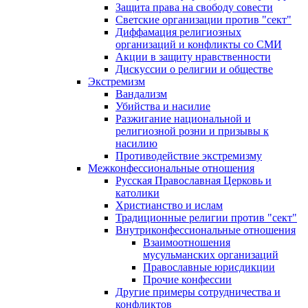
Защита права на свободу совести
Светские организации против "сект"
Диффамация религиозных
организаций и конфликты со СМИ
Акции в защиту нравственности
Дискуссии о религии и обществе
Экстремизм
Вандализм
Убийства и насилие
Разжигание национальной и
религиозной розни и призывы к
насилию
Противодействие экстремизму
Межконфессиональные отношения
Русская Православная Церковь и
католики
Христианство и ислам
Традиционные религии против "сект"
Внутриконфессиональные отношения
Взаимоотношения
мусульманских организаций
Православные юрисдикции
Прочие конфессии
Другие примеры сотрудничества и
конфликтов