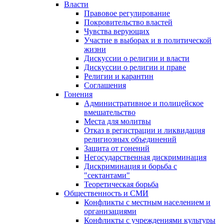
Власти
Правовое регулирование
Покровительство властей
Чувства верующих
Участие в выборах и в политической
жизни
Дискуссии о религии и власти
Дискуссии о религии и праве
Религии и карантин
Соглашения
Гонения
Административное и полицейское
вмешательство
Места для молитвы
Отказ в регистрации и ликвидация
религиозных объединений
Защита от гонений
Негосударственная дискриминация
Дискриминация и борьба с
"сектантами"
Теоретическая борьба
Общественность и СМИ
Конфликты с местным населением и
организациями
Конфликты с учреждениями культуры