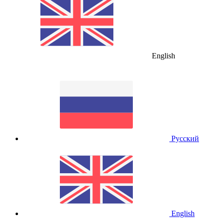
English
Русский
English