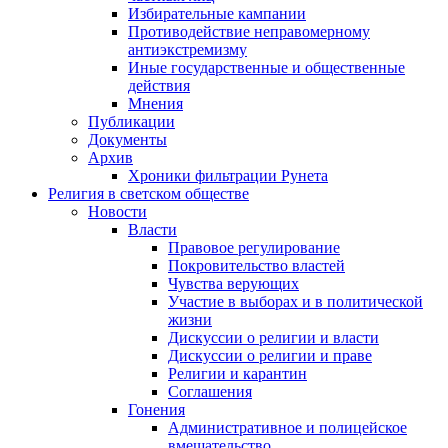
Избирательные кампании
Противодействие неправомерному
антиэкстремизму
Иные государственные и общественные
действия
Мнения
Публикации
Документы
Архив
Хроники фильтрации Рунета
Религия в светском обществе
Новости
Власти
Правовое регулирование
Покровительство властей
Чувства верующих
Участие в выборах и в политической
жизни
Дискуссии о религии и власти
Дискуссии о религии и праве
Религии и карантин
Соглашения
Гонения
Административное и полицейское
вмешательство