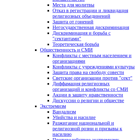
Места для молитвы
Отказ в регистрации и ликвидация
религиозных объединений
Защита от гонений
Негосударственная дискриминация
Дискриминация и борьба с
"сектантами"
Теоретическая борьба
Общественность и СМИ
Конфликты с местным населением и
организациями
Конфликты с учреждениями культуры
Защита права на свободу совести
Светские организации против "сект"
Диффамация религиозных
организаций и конфликты со СМИ
Акции в защиту нравственности
Дискуссии о религии и обществе
Экстремизм
Вандализм
Убийства и насилие
Разжигание национальной и
религиозной розни и призывы к
насилию
Противодействие экстремизму