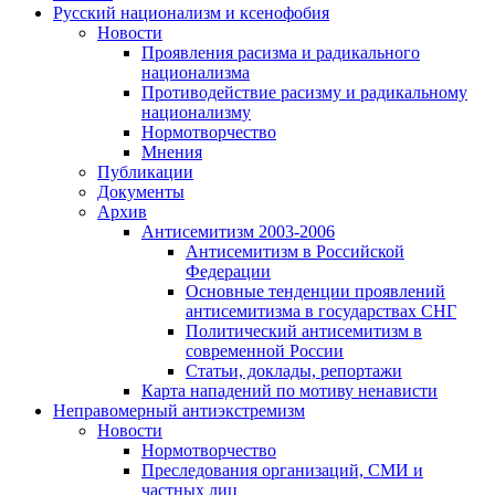
Русский национализм и ксенофобия
Новости
Проявления расизма и радикального
национализма
Противодействие расизму и радикальному
национализму
Нормотворчество
Мнения
Публикации
Документы
Архив
Антисемитизм 2003-2006
Антисемитизм в Российской
Федерации
Основные тенденции проявлений
антисемитизма в государствах СНГ
Политический антисемитизм в
современной России
Статьи, доклады, репортажи
Карта нападений по мотиву ненависти
Неправомерный антиэкстремизм
Новости
Нормотворчество
Преследования организаций, СМИ и
частных лиц