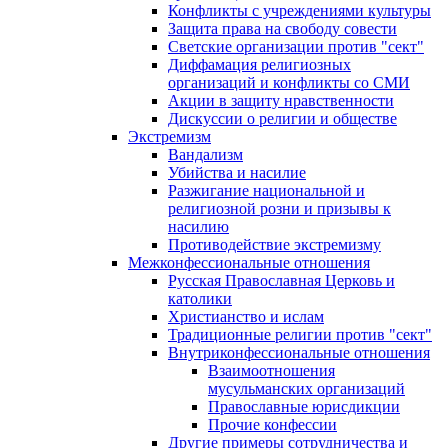
Конфликты с учреждениями культуры
Защита права на свободу совести
Светские организации против "сект"
Диффамация религиозных
организаций и конфликты со СМИ
Акции в защиту нравственности
Дискуссии о религии и обществе
Экстремизм
Вандализм
Убийства и насилие
Разжигание национальной и
религиозной розни и призывы к
насилию
Противодействие экстремизму
Межконфессиональные отношения
Русская Православная Церковь и
католики
Христианство и ислам
Традиционные религии против "сект"
Внутриконфессиональные отношения
Взаимоотношения
мусульманских организаций
Православные юрисдикции
Прочие конфессии
Другие примеры сотрудничества и