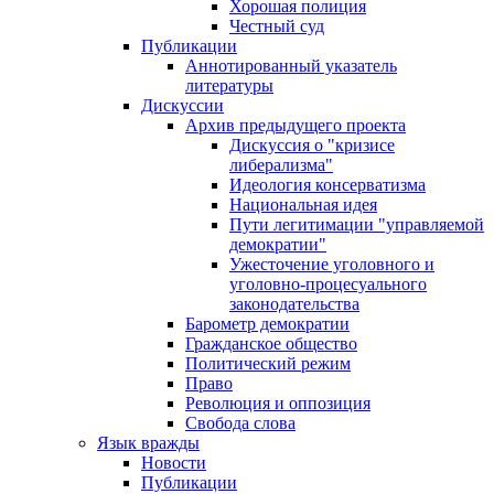
Хорошая полиция
Честный суд
Публикации
Аннотированный указатель
литературы
Дискуссии
Архив предыдущего проекта
Дискуссия о "кризисе
либерализма"
Идеология консерватизма
Национальная идея
Пути легитимации "управляемой
демократии"
Ужесточение уголовного и
уголовно-процесуального
законодательства
Барометр демократии
Гражданское общество
Политический режим
Право
Революция и оппозиция
Свобода слова
Язык вражды
Новости
Публикации