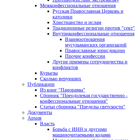
Межконфессиональные отношения
Русская Православная Церковь и
католики
Христианство и ислам
Традиционные религии против "сект"
Внутриконфессиональные отношения
Взаимоотношения
мусульманских организаций
Православные юрисдикции
Прочие конфессии
Другие примеры сотрудничества и
конфликтов
Курьезы
Сколько верующих
Публикации
Из книг "Панорамы"
Сборник "Преодолевая государственно -
конфессиональные отношения"
Статьи сборника "Пределы светскости"
Документы
Архив
Власть
Борьба с ИНН и другими
машиночитаемыми кодами