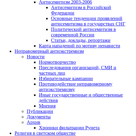
Антисемитизм 2003-2006
Антисемитизм в Российской
Федерации
Основные тенденции проявлений
антисемитизма в государствах СНГ
Политический антисемитизм в
современной России
Статьи, доклады, репортажи
Карта нападений по мотиву ненависти
Неправомерный антиэкстремизм
Новости
Нормотворчество
Преследования организаций, СМИ и
частных лиц
Избирательные кампании
Противодействие неправомерному
антиэкстремизму
Иные государственные и общественные
действия
Мнения
Публикации
Документы
Архив
Хроники фильтрации Рунета
Религия в светском обществе