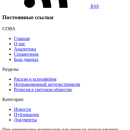
RSS
Постоянные ссылки
СОВА
Главная
О нас
Аналитика
Справочник
База данных
Разделы
Расизм и ксенофобия
Неправомерный антиэкстремизм
Религия в светском обществе
Категории
Новости
Публикации
Документы
При перепечатке материалов или ином их использовании