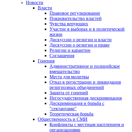
Новости
Власти
Правовое регулирование
Покровительство властей
Чувства верующих
Участие в выборах и в политической
жизни
Дискуссии о религии и власти
Дискуссии о религии и праве
Религии и карантин
Соглашения
Гонения
Административное и полицейское
вмешательство
Места для молитвы
Отказ в регистрации и ликвидация
религиозных объединений
Защита от гонений
Негосударственная дискриминация
Дискриминация и борьба с
"сектантами"
Теоретическая борьба
Общественность и СМИ
Конфликты с местным населением и
организациями