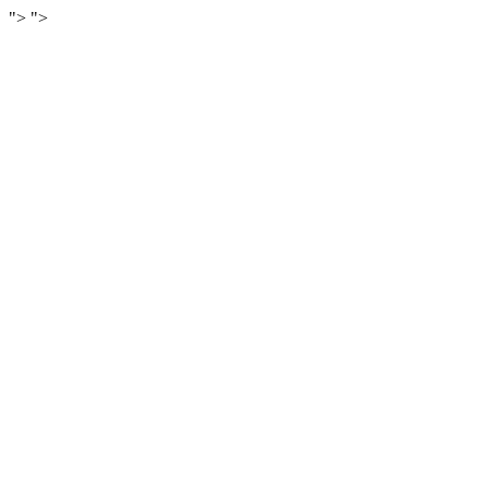
">
">