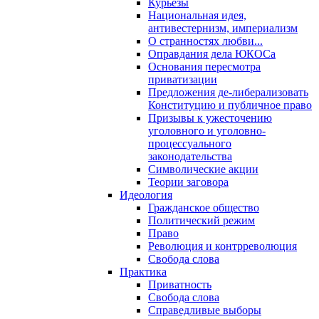
Курьезы
Национальная идея,
антивестернизм, империализм
О странностях любви...
Оправдания дела ЮКОСа
Основания пересмотра
приватизации
Предложения де-либерализовать
Конституцию и публичное право
Призывы к ужесточению
уголовного и уголовно-
процессуального
законодательства
Символические акции
Теории заговора
Идеология
Гражданское общество
Политический режим
Право
Революция и контрреволюция
Свобода слова
Практика
Приватность
Свобода слова
Справедливые выборы