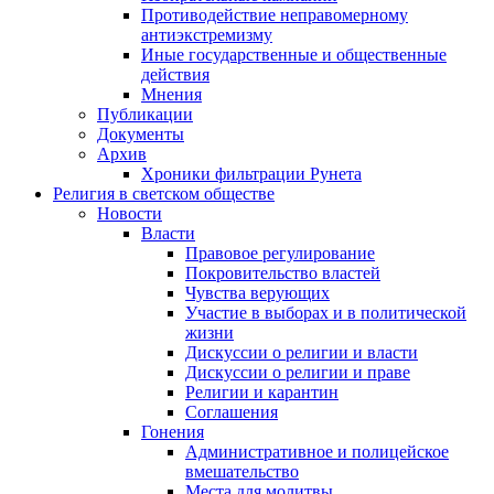
Противодействие неправомерному
антиэкстремизму
Иные государственные и общественные
действия
Мнения
Публикации
Документы
Архив
Хроники фильтрации Рунета
Религия в светском обществе
Новости
Власти
Правовое регулирование
Покровительство властей
Чувства верующих
Участие в выборах и в политической
жизни
Дискуссии о религии и власти
Дискуссии о религии и праве
Религии и карантин
Соглашения
Гонения
Административное и полицейское
вмешательство
Места для молитвы