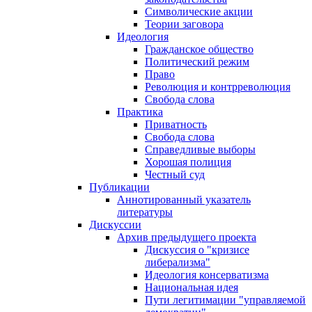
Символические акции
Теории заговора
Идеология
Гражданское общество
Политический режим
Право
Революция и контрреволюция
Свобода слова
Практика
Приватность
Свобода слова
Справедливые выборы
Хорошая полиция
Честный суд
Публикации
Аннотированный указатель
литературы
Дискуссии
Архив предыдущего проекта
Дискуссия о "кризисе
либерализма"
Идеология консерватизма
Национальная идея
Пути легитимации "управляемой