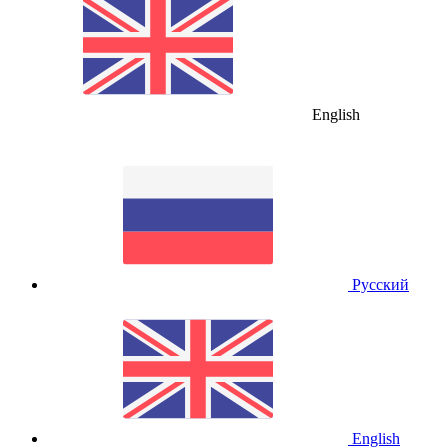
English
Русский
English