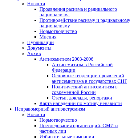
Новости
Проявления расизма и радикального
национализма
Противодействие расизму и радикальному
национализму
Нормотворчество
Мнения
Публикации
Документы
Архив
Антисемитизм 2003-2006
Антисемитизм в Российской
Федерации
Основные тенденции проявлений
антисемитизма в государствах СНГ
Политический антисемитизм в
современной России
Статьи, доклады, репортажи
Карта нападений по мотиву ненависти
Неправомерный антиэкстремизм
Новости
Нормотворчество
Преследования организаций, СМИ и
частных лиц
Избирательные кампании