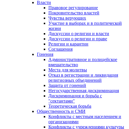
Власти
Правовое регулирование
Покровительство властей
Чувства верующих
Участие в выборах и в политической
жизни
Дискуссии о религии и власти
Дискуссии о религии и праве
Религии и карантин
Соглашения
Гонения
Административное и полицейское
вмешательство
Места для молитвы
Отказ в регистрации и ликвидация
религиозных объединений
Защита от гонений
Негосударственная дискриминация
Дискриминация и борьба с
"сектантами"
Теоретическая борьба
Общественность и СМИ
Конфликты с местным населением и
организациями
Конфликты с учреждениями культуры