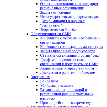
Отказ в регистрации и ликвидация
религиозных объединений
Защита от гонений
Негосударственная дискриминация
Дискриминация и борьба с
"сектантами"
Теоретическая борьба
Общественность и СМИ
Конфликты с местным населением и
организациями
Конфликты с учреждениями культуры
Защита права на свободу совести
Светские организации против "сект"
Диффамация религиозных
организаций и конфликты со СМИ
Акции в защиту нравственности
Дискуссии о религии и обществе
Экстремизм
Вандализм
Убийства и насилие
Разжигание национальной и
религиозной розни и призывы к
насилию
Противодействие экстремизму
Межконфессиональные отношения