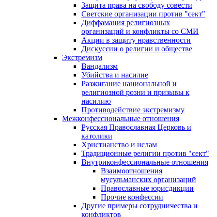
Защита права на свободу совести
Светские организации против "сект"
Диффамация религиозных
организаций и конфликты со СМИ
Акции в защиту нравственности
Дискуссии о религии и обществе
Экстремизм
Вандализм
Убийства и насилие
Разжигание национальной и
религиозной розни и призывы к
насилию
Противодействие экстремизму
Межконфессиональные отношения
Русская Православная Церковь и
католики
Христианство и ислам
Традиционные религии против "сект"
Внутриконфессиональные отношения
Взаимоотношения
мусульманских организаций
Православные юрисдикции
Прочие конфессии
Другие примеры сотрудничества и
конфликтов