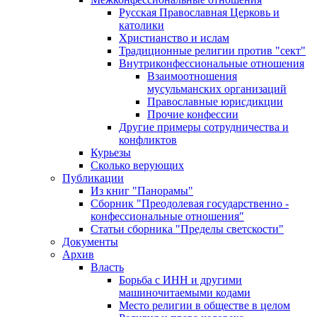
Русская Православная Церковь и
католики
Христианство и ислам
Традиционные религии против "сект"
Внутриконфессиональные отношения
Взаимоотношения
мусульманских организаций
Православные юрисдикции
Прочие конфессии
Другие примеры сотрудничества и
конфликтов
Курьезы
Сколько верующих
Публикации
Из книг "Панорамы"
Сборник "Преодолевая государственно -
конфессиональные отношения"
Статьи сборника "Пределы светскости"
Документы
Архив
Власть
Борьба с ИНН и другими
машиночитаемыми кодами
Место религии в обществе в целом