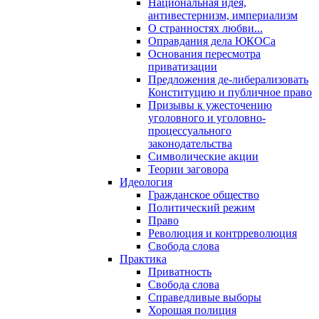
Национальная идея,
антивестернизм, империализм
О странностях любви...
Оправдания дела ЮКОСа
Основания пересмотра
приватизации
Предложения де-либерализовать
Конституцию и публичное право
Призывы к ужесточению
уголовного и уголовно-
процессуального
законодательства
Символические акции
Теории заговора
Идеология
Гражданское общество
Политический режим
Право
Революция и контрреволюция
Свобода слова
Практика
Приватность
Свобода слова
Справедливые выборы
Хорошая полиция