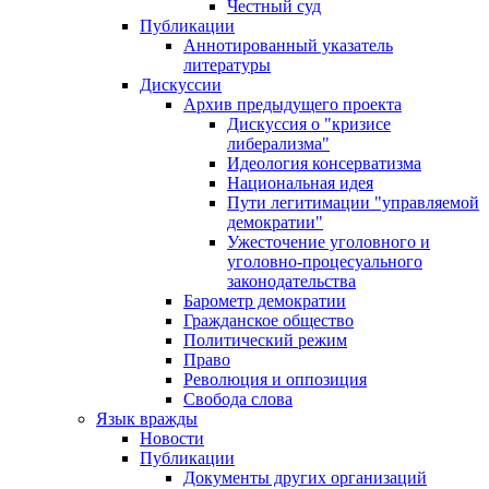
Честный суд
Публикации
Аннотированный указатель
литературы
Дискуссии
Архив предыдущего проекта
Дискуссия о "кризисе
либерализма"
Идеология консерватизма
Национальная идея
Пути легитимации "управляемой
демократии"
Ужесточение уголовного и
уголовно-процесуального
законодательства
Барометр демократии
Гражданское общество
Политический режим
Право
Революция и оппозиция
Свобода слова
Язык вражды
Новости
Публикации
Документы других организаций