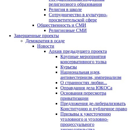
религиозного образования
Религия в школе
Сотрудничество в культурно-
просветительской сфере
Общественность и СМИ
Религиозные СМИ
Завершенные проекты
Демократия в осаде
Новости
Архив предыдущего проекта
Крупные мероприятия
консервативного толка
Курьезы
Национальная идея,
антивестернизм, империализм
О странностях любви...
Оправдания дела ЮКОСа
Основания пересмотра
приватизации
Предложения де-либерализовать
Конституцию и публичное право
Призывы к ужесточению
уголовного и уголовно-
процессуального
законодательства