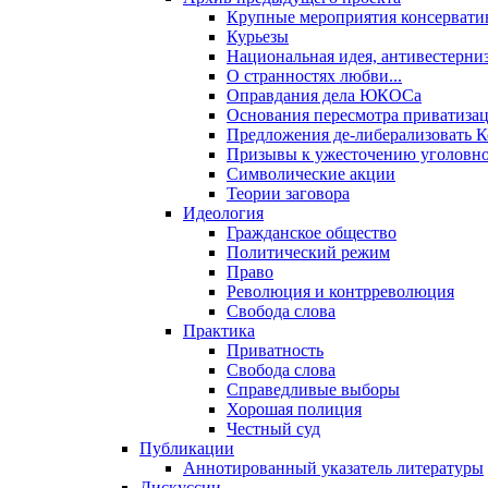
Крупные мероприятия консервати
Курьезы
Национальная идея, антивестерни
О странностях любви...
Оправдания дела ЮКОСа
Основания пересмотра приватиза
Предложения де-либерализовать 
Призывы к ужесточению уголовног
Символические акции
Теории заговора
Идеология
Гражданское общество
Политический режим
Право
Революция и контрреволюция
Свобода слова
Практика
Приватность
Свобода слова
Справедливые выборы
Хорошая полиция
Честный суд
Публикации
Аннотированный указатель литературы
Дискуссии