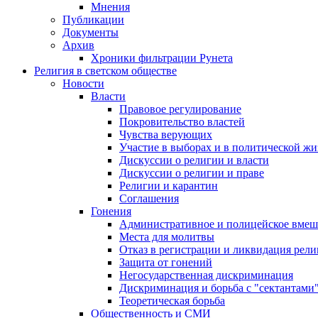
Мнения
Публикации
Документы
Архив
Хроники фильтрации Рунета
Религия в светском обществе
Новости
Власти
Правовое регулирование
Покровительство властей
Чувства верующих
Участие в выборах и в политической ж
Дискуссии о религии и власти
Дискуссии о религии и праве
Религии и карантин
Соглашения
Гонения
Административное и полицейское вмеш
Места для молитвы
Отказ в регистрации и ликвидация рел
Защита от гонений
Негосударственная дискриминация
Дискриминация и борьба с "сектантами
Теоретическая борьба
Общественность и СМИ