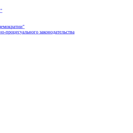
а"
демократии"
но-процесуального законодательства