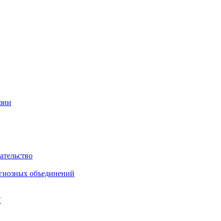
изни
ательство
игиозных объединений
"