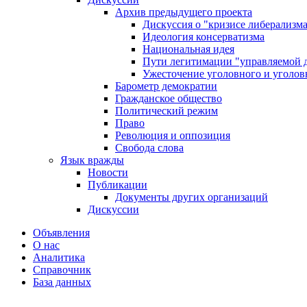
Архив предыдущего проекта
Дискуссия о "кризисе либерализм
Идеология консерватизма
Национальная идея
Пути легитимации "управляемой 
Ужесточение уголовного и уголов
Барометр демократии
Гражданское общество
Политический режим
Право
Революция и оппозиция
Свобода слова
Язык вражды
Новости
Публикации
Документы других организаций
Дискуссии
Объявления
О нас
Аналитика
Справочник
База данных