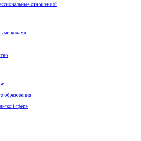
фессиональные отношения"
мыми кодами
ство
ве
го образования
льской сфере