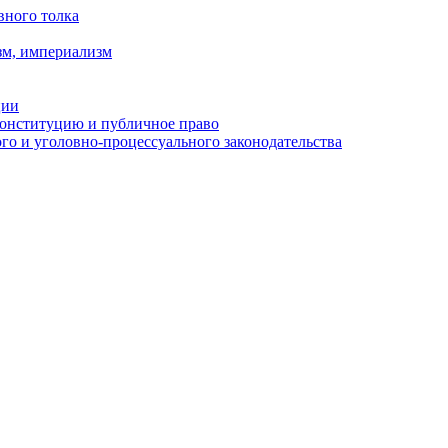
вного толка
зм, империализм
ции
Конституцию и публичное право
о и уголовно-процессуального законодательства