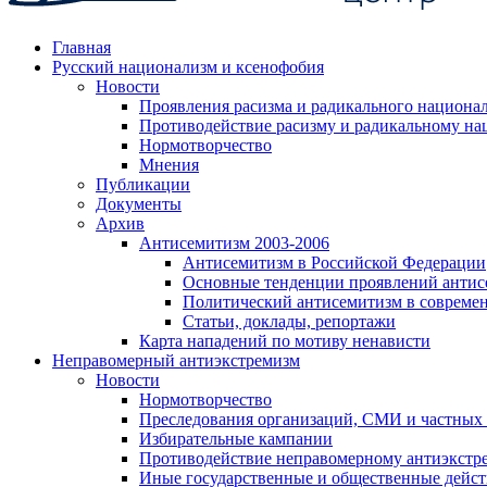
Главная
Русский национализм и ксенофобия
Новости
Проявления расизма и радикального национа
Противодействие расизму и радикальному на
Нормотворчество
Мнения
Публикации
Документы
Архив
Антисемитизм 2003-2006
Антисемитизм в Российской Федерации
Основные тенденции проявлений антис
Политический антисемитизм в совреме
Статьи, доклады, репортажи
Карта нападений по мотиву ненависти
Неправомерный антиэкстремизм
Новости
Нормотворчество
Преследования организаций, СМИ и частных
Избирательные кампании
Противодействие неправомерному антиэкстр
Иные государственные и общественные дейст