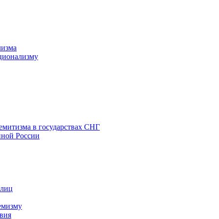
лизма
ционализму
емитизма в государствах СНГ
нной России
 лиц
емизму
вия