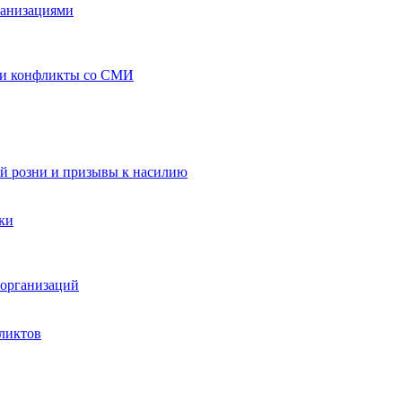
ганизациями
 и конфликты со СМИ
й розни и призывы к насилию
ки
организаций
ликтов