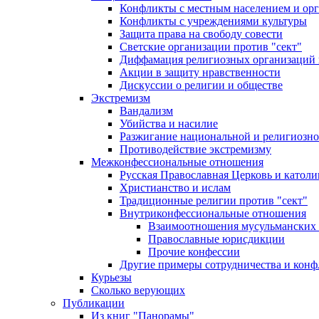
Конфликты с местным населением и ор
Конфликты с учреждениями культуры
Защита права на свободу совести
Светские организации против "сект"
Диффамация религиозных организаций
Акции в защиту нравственности
Дискуссии о религии и обществе
Экстремизм
Вандализм
Убийства и насилие
Разжигание национальной и религиозно
Противодействие экстремизму
Межконфессиональные отношения
Русская Православная Церковь и католи
Христианство и ислам
Традиционные религии против "сект"
Внутриконфессиональные отношения
Взаимоотношения мусульманских 
Православные юрисдикции
Прочие конфессии
Другие примеры сотрудничества и конф
Курьезы
Сколько верующих
Публикации
Из книг "Панорамы"