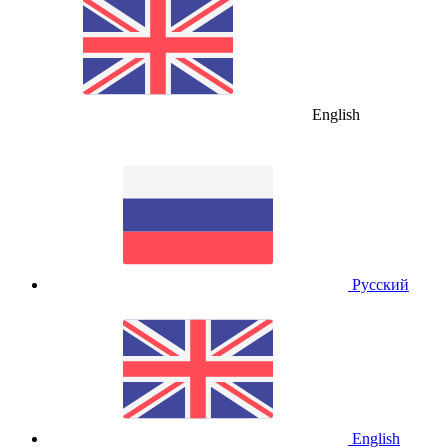
English
Русский
English