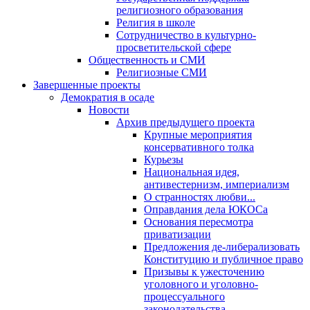
религиозного образования
Религия в школе
Сотрудничество в культурно-
просветительской сфере
Общественность и СМИ
Религиозные СМИ
Завершенные проекты
Демократия в осаде
Новости
Архив предыдущего проекта
Крупные мероприятия
консервативного толка
Курьезы
Национальная идея,
антивестернизм, империализм
О странностях любви...
Оправдания дела ЮКОСа
Основания пересмотра
приватизации
Предложения де-либерализовать
Конституцию и публичное право
Призывы к ужесточению
уголовного и уголовно-
процессуального
законодательства