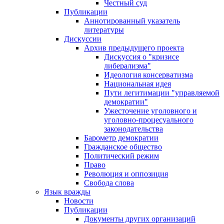
Честный суд
Публикации
Аннотированный указатель
литературы
Дискуссии
Архив предыдущего проекта
Дискуссия о "кризисе
либерализма"
Идеология консерватизма
Национальная идея
Пути легитимации "управляемой
демократии"
Ужесточение уголовного и
уголовно-процесуального
законодательства
Барометр демократии
Гражданское общество
Политический режим
Право
Революция и оппозиция
Свобода слова
Язык вражды
Новости
Публикации
Документы других организаций