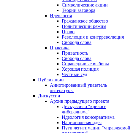
Символические акции
Теории заговора
Идеология
Гражданское общество
Политический режим
Право
Революция и контрреволюция
Свобода слова
Практика
Приватность
Свобода слова
Справедливые выборы
Хорошая полиция
Честный суд
Публикации
Аннотированный указатель
литературы
Дискуссии
Архив предыдущего проекта
Дискуссия о "кризисе
либерализма"
Идеология консерватизма
Национальная идея
Пути легитимации "управляемой