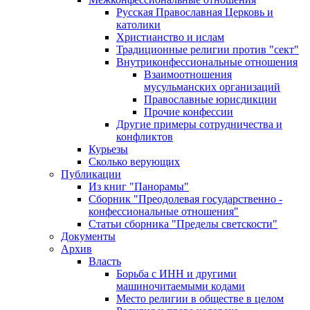
Русская Православная Церковь и
католики
Христианство и ислам
Традиционные религии против "сект"
Внутриконфессиональные отношения
Взаимоотношения
мусульманских организаций
Православные юрисдикции
Прочие конфессии
Другие примеры сотрудничества и
конфликтов
Курьезы
Сколько верующих
Публикации
Из книг "Панорамы"
Сборник "Преодолевая государственно -
конфессиональные отношения"
Статьи сборника "Пределы светскости"
Документы
Архив
Власть
Борьба с ИНН и другими
машиночитаемыми кодами
Место религии в обществе в целом