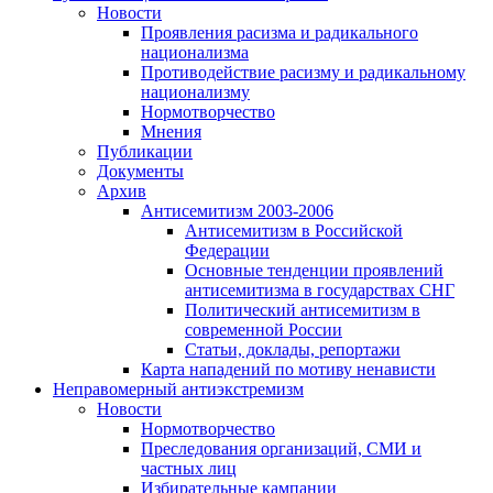
Новости
Проявления расизма и радикального
национализма
Противодействие расизму и радикальному
национализму
Нормотворчество
Мнения
Публикации
Документы
Архив
Антисемитизм 2003-2006
Антисемитизм в Российской
Федерации
Основные тенденции проявлений
антисемитизма в государствах СНГ
Политический антисемитизм в
современной России
Статьи, доклады, репортажи
Карта нападений по мотиву ненависти
Неправомерный антиэкстремизм
Новости
Нормотворчество
Преследования организаций, СМИ и
частных лиц
Избирательные кампании