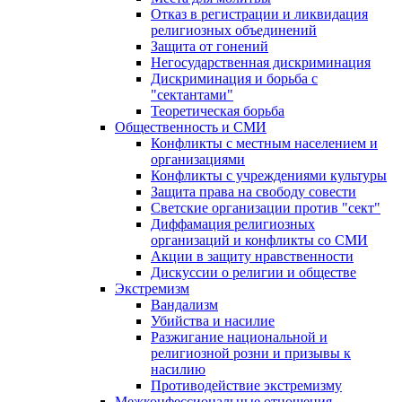
Отказ в регистрации и ликвидация
религиозных объединений
Защита от гонений
Негосударственная дискриминация
Дискриминация и борьба с
"сектантами"
Теоретическая борьба
Общественность и СМИ
Конфликты с местным населением и
организациями
Конфликты с учреждениями культуры
Защита права на свободу совести
Светские организации против "сект"
Диффамация религиозных
организаций и конфликты со СМИ
Акции в защиту нравственности
Дискуссии о религии и обществе
Экстремизм
Вандализм
Убийства и насилие
Разжигание национальной и
религиозной розни и призывы к
насилию
Противодействие экстремизму
Межконфессиональные отношения