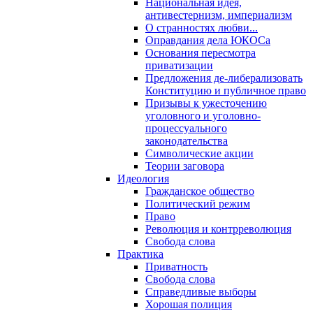
Национальная идея,
антивестернизм, империализм
О странностях любви...
Оправдания дела ЮКОСа
Основания пересмотра
приватизации
Предложения де-либерализовать
Конституцию и публичное право
Призывы к ужесточению
уголовного и уголовно-
процессуального
законодательства
Символические акции
Теории заговора
Идеология
Гражданское общество
Политический режим
Право
Революция и контрреволюция
Свобода слова
Практика
Приватность
Свобода слова
Справедливые выборы
Хорошая полиция