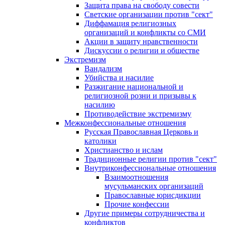
Защита права на свободу совести
Светские организации против "сект"
Диффамация религиозных
организаций и конфликты со СМИ
Акции в защиту нравственности
Дискуссии о религии и обществе
Экстремизм
Вандализм
Убийства и насилие
Разжигание национальной и
религиозной розни и призывы к
насилию
Противодействие экстремизму
Межконфессиональные отношения
Русская Православная Церковь и
католики
Христианство и ислам
Традиционные религии против "сект"
Внутриконфессиональные отношения
Взаимоотношения
мусульманских организаций
Православные юрисдикции
Прочие конфессии
Другие примеры сотрудничества и
конфликтов