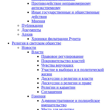
Противодействие неправомерному
антиэкстремизму
Иные государственные и общественные
действия
Мнения
Публикации
Документы
Архив
Хроники фильтрации Рунета
Религия в светском обществе
Новости
Власти
Правовое регулирование
Покровительство властей
Чувства верующих
Участие в выборах и в политической
жизни
Дискуссии о религии и власти
Дискуссии о религии и праве
Религии и карантин
Соглашения
Гонения
Административное и полицейское
вмешательство
Места для молитвы