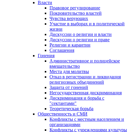
Власти
Правовое регулирование
Покровительство властей
Чувства верующих
Участие в выборах и в политической
жизни
Дискуссии о религии и власти
Дискуссии о религии и праве
Религии и карантин
Соглашения
Гонения
Административное и полицейское
вмешательство
Места для молитвы
Отказ в регистрации и ликвидация
религиозных объединений
Защита от гонений
Негосударственная дискриминация
Дискриминация и борьба с
"сектантами"
Теоретическая борьба
Общественность и СМИ
Конфликты с местным населением и
организациями
Конфликты с учреждениями культуры