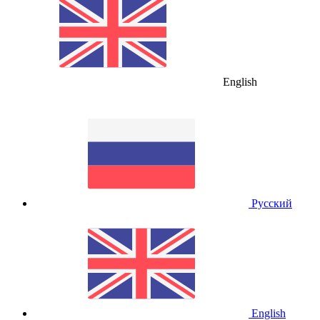
English
Русский
English