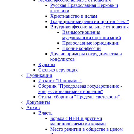
Русская Православная Церковь и
католики
Христианство и ислам
Традиционные религии против "сект"
Внутриконфессиональные отношения
Взаимоотношения
мусульманских организаций
Православные юрисдикции
Прочие конфессии
Другие примеры сотрудничества и
конфликтов
Курьезы
Сколько верующих
Публикации
Из книг "Панорамы"
Сборник "Преодолевая государственно -
конфессиональные отношения"
Статьи сборника "Пределы светскости"
Документы
Архив
Власть
Борьба с ИНН и другими
машиночитаемыми кодами
Место религии в обществе в целом