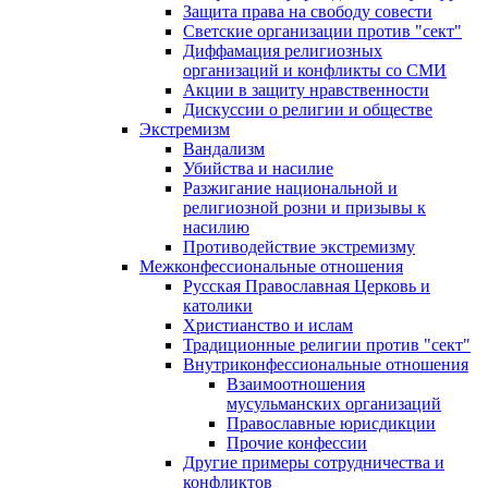
Защита права на свободу совести
Светские организации против "сект"
Диффамация религиозных
организаций и конфликты со СМИ
Акции в защиту нравственности
Дискуссии о религии и обществе
Экстремизм
Вандализм
Убийства и насилие
Разжигание национальной и
религиозной розни и призывы к
насилию
Противодействие экстремизму
Межконфессиональные отношения
Русская Православная Церковь и
католики
Христианство и ислам
Традиционные религии против "сект"
Внутриконфессиональные отношения
Взаимоотношения
мусульманских организаций
Православные юрисдикции
Прочие конфессии
Другие примеры сотрудничества и
конфликтов