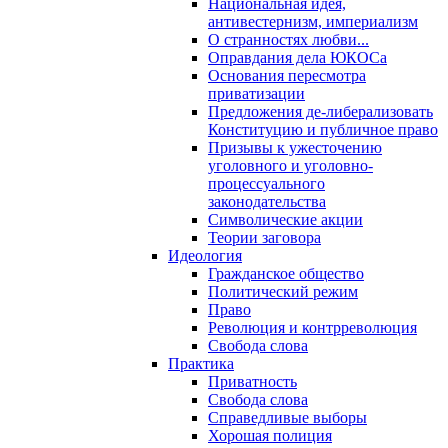
Национальная идея,
антивестернизм, империализм
О странностях любви...
Оправдания дела ЮКОСа
Основания пересмотра
приватизации
Предложения де-либерализовать
Конституцию и публичное право
Призывы к ужесточению
уголовного и уголовно-
процессуального
законодательства
Символические акции
Теории заговора
Идеология
Гражданское общество
Политический режим
Право
Революция и контрреволюция
Свобода слова
Практика
Приватность
Свобода слова
Справедливые выборы
Хорошая полиция