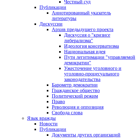
Честный суд
Публикации
Аннотированный указатель
литературы
Дискуссии
Архив предыдущего проекта
Дискуссия о "кризисе
либерализма"
Идеология консерватизма
Национальная идея
Пути легитимации "управляемой
демократии"
Ужесточение уголовного и
уголовно-процесуального
законодательства
Барометр демократии
Гражданское общество
Политический режим
Право
Революция и оппозиция
Свобода слова
Язык вражды
Новости
Публикации
Документы других организаций