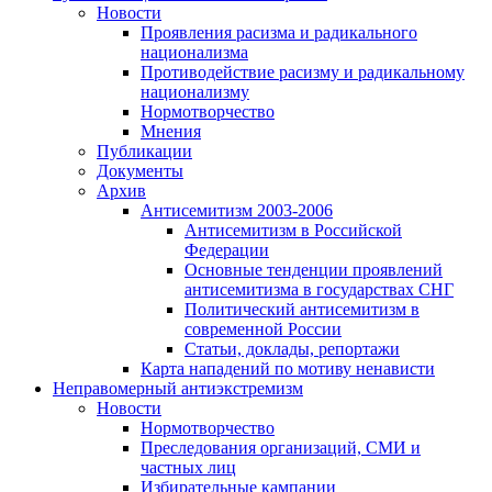
Новости
Проявления расизма и радикального
национализма
Противодействие расизму и радикальному
национализму
Нормотворчество
Мнения
Публикации
Документы
Архив
Антисемитизм 2003-2006
Антисемитизм в Российской
Федерации
Основные тенденции проявлений
антисемитизма в государствах СНГ
Политический антисемитизм в
современной России
Статьи, доклады, репортажи
Карта нападений по мотиву ненависти
Неправомерный антиэкстремизм
Новости
Нормотворчество
Преследования организаций, СМИ и
частных лиц
Избирательные кампании