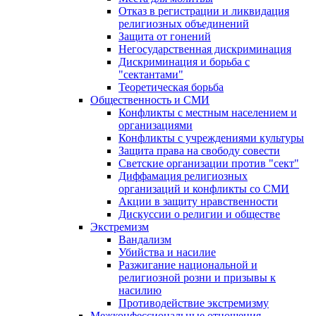
Отказ в регистрации и ликвидация
религиозных объединений
Защита от гонений
Негосударственная дискриминация
Дискриминация и борьба с
"сектантами"
Теоретическая борьба
Общественность и СМИ
Конфликты с местным населением и
организациями
Конфликты с учреждениями культуры
Защита права на свободу совести
Светские организации против "сект"
Диффамация религиозных
организаций и конфликты со СМИ
Акции в защиту нравственности
Дискуссии о религии и обществе
Экстремизм
Вандализм
Убийства и насилие
Разжигание национальной и
религиозной розни и призывы к
насилию
Противодействие экстремизму
Межконфессиональные отношения