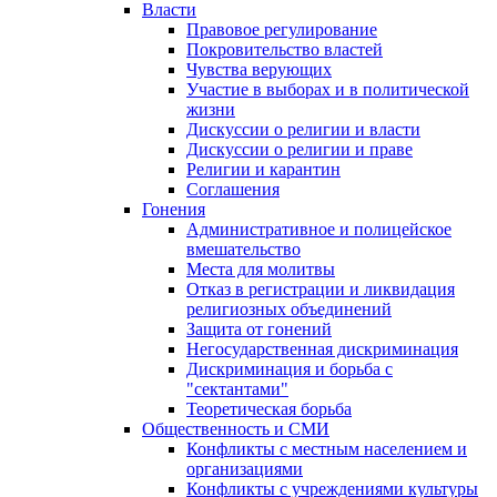
Власти
Правовое регулирование
Покровительство властей
Чувства верующих
Участие в выборах и в политической
жизни
Дискуссии о религии и власти
Дискуссии о религии и праве
Религии и карантин
Соглашения
Гонения
Административное и полицейское
вмешательство
Места для молитвы
Отказ в регистрации и ликвидация
религиозных объединений
Защита от гонений
Негосударственная дискриминация
Дискриминация и борьба с
"сектантами"
Теоретическая борьба
Общественность и СМИ
Конфликты с местным населением и
организациями
Конфликты с учреждениями культуры