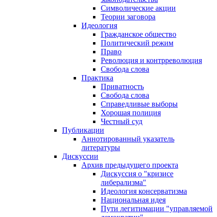
Символические акции
Теории заговора
Идеология
Гражданское общество
Политический режим
Право
Революция и контрреволюция
Свобода слова
Практика
Приватность
Свобода слова
Справедливые выборы
Хорошая полиция
Честный суд
Публикации
Аннотированный указатель
литературы
Дискуссии
Архив предыдущего проекта
Дискуссия о "кризисе
либерализма"
Идеология консерватизма
Национальная идея
Пути легитимации "управляемой