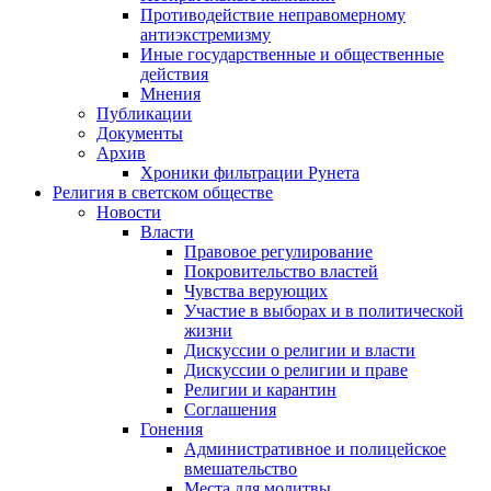
Противодействие неправомерному
антиэкстремизму
Иные государственные и общественные
действия
Мнения
Публикации
Документы
Архив
Хроники фильтрации Рунета
Религия в светском обществе
Новости
Власти
Правовое регулирование
Покровительство властей
Чувства верующих
Участие в выборах и в политической
жизни
Дискуссии о религии и власти
Дискуссии о религии и праве
Религии и карантин
Соглашения
Гонения
Административное и полицейское
вмешательство
Места для молитвы