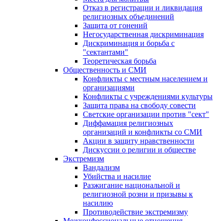
Отказ в регистрации и ликвидация
религиозных объединений
Защита от гонений
Негосударственная дискриминация
Дискриминация и борьба с
"сектантами"
Теоретическая борьба
Общественность и СМИ
Конфликты с местным населением и
организациями
Конфликты с учреждениями культуры
Защита права на свободу совести
Светские организации против "сект"
Диффамация религиозных
организаций и конфликты со СМИ
Акции в защиту нравственности
Дискуссии о религии и обществе
Экстремизм
Вандализм
Убийства и насилие
Разжигание национальной и
религиозной розни и призывы к
насилию
Противодействие экстремизму
Межконфессиональные отношения