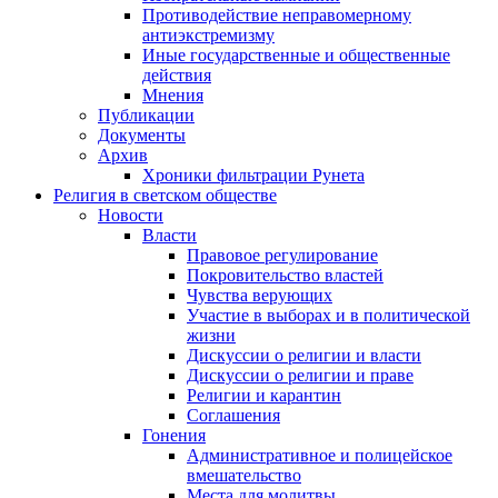
Противодействие неправомерному
антиэкстремизму
Иные государственные и общественные
действия
Мнения
Публикации
Документы
Архив
Хроники фильтрации Рунета
Религия в светском обществе
Новости
Власти
Правовое регулирование
Покровительство властей
Чувства верующих
Участие в выборах и в политической
жизни
Дискуссии о религии и власти
Дискуссии о религии и праве
Религии и карантин
Соглашения
Гонения
Административное и полицейское
вмешательство
Места для молитвы