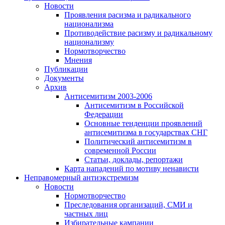
Новости
Проявления расизма и радикального
национализма
Противодействие расизму и радикальному
национализму
Нормотворчество
Мнения
Публикации
Документы
Архив
Антисемитизм 2003-2006
Антисемитизм в Российской
Федерации
Основные тенденции проявлений
антисемитизма в государствах СНГ
Политический антисемитизм в
современной России
Статьи, доклады, репортажи
Карта нападений по мотиву ненависти
Неправомерный антиэкстремизм
Новости
Нормотворчество
Преследования организаций, СМИ и
частных лиц
Избирательные кампании