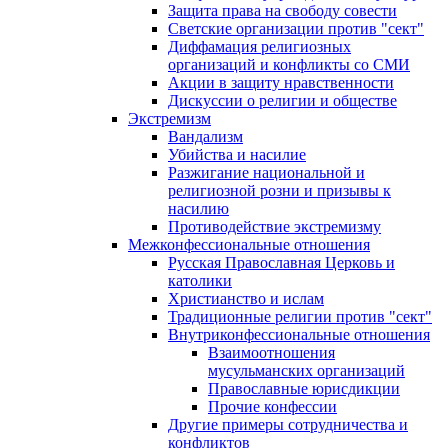
Защита права на свободу совести
Светские организации против "сект"
Диффамация религиозных
организаций и конфликты со СМИ
Акции в защиту нравственности
Дискуссии о религии и обществе
Экстремизм
Вандализм
Убийства и насилие
Разжигание национальной и
религиозной розни и призывы к
насилию
Противодействие экстремизму
Межконфессиональные отношения
Русская Православная Церковь и
католики
Христианство и ислам
Традиционные религии против "сект"
Внутриконфессиональные отношения
Взаимоотношения
мусульманских организаций
Православные юрисдикции
Прочие конфессии
Другие примеры сотрудничества и
конфликтов