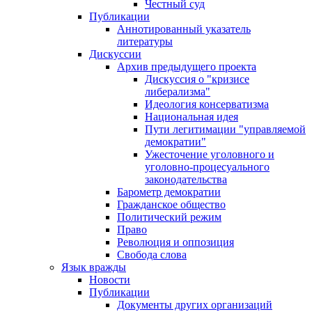
Честный суд
Публикации
Аннотированный указатель
литературы
Дискуссии
Архив предыдущего проекта
Дискуссия о "кризисе
либерализма"
Идеология консерватизма
Национальная идея
Пути легитимации "управляемой
демократии"
Ужесточение уголовного и
уголовно-процесуального
законодательства
Барометр демократии
Гражданское общество
Политический режим
Право
Революция и оппозиция
Свобода слова
Язык вражды
Новости
Публикации
Документы других организаций