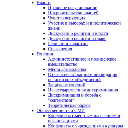
Власти
Правовое регулирование
Покровительство властей
Чувства верующих
Участие в выборах и в политической
жизни
Дискуссии о религии и власти
Дискуссии о религии и праве
Религии и карантин
Соглашения
Гонения
Административное и полицейское
вмешательство
Места для молитвы
Отказ в регистрации и ликвидация
религиозных объединений
Защита от гонений
Негосударственная дискриминация
Дискриминация и борьба с
"сектантами"
Теоретическая борьба
Общественность и СМИ
Конфликты с местным населением и
организациями
Конфликты с учреждениями культуры