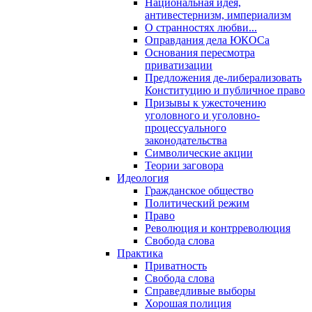
Национальная идея,
антивестернизм, империализм
О странностях любви...
Оправдания дела ЮКОСа
Основания пересмотра
приватизации
Предложения де-либерализовать
Конституцию и публичное право
Призывы к ужесточению
уголовного и уголовно-
процессуального
законодательства
Символические акции
Теории заговора
Идеология
Гражданское общество
Политический режим
Право
Революция и контрреволюция
Свобода слова
Практика
Приватность
Свобода слова
Справедливые выборы
Хорошая полиция