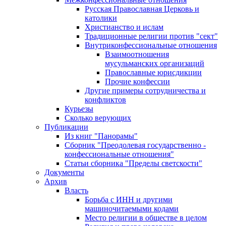
Русская Православная Церковь и
католики
Христианство и ислам
Традиционные религии против "сект"
Внутриконфессиональные отношения
Взаимоотношения
мусульманских организаций
Православные юрисдикции
Прочие конфессии
Другие примеры сотрудничества и
конфликтов
Курьезы
Сколько верующих
Публикации
Из книг "Панорамы"
Сборник "Преодолевая государственно -
конфессиональные отношения"
Статьи сборника "Пределы светскости"
Документы
Архив
Власть
Борьба с ИНН и другими
машиночитаемыми кодами
Место религии в обществе в целом