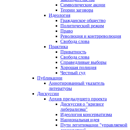
Символические акции
Теории заговора
Идеология
Гражданское общество
Политический режим
Право
Революция и контрреволюция
Свобода слова
Практика
Приватность
Свобода слова
Справедливые выборы
Хорошая полиция
Честный суд
Публикации
Аннотированный указатель
литературы
Дискуссии
Архив предыдущего проекта
Дискуссия о "кризисе
либерализма"
Идеология консерватизма
Национальная идея
Пути легитимации "управляемой