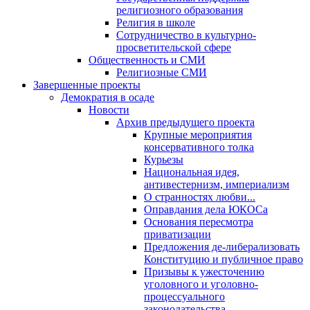
религиозного образования
Религия в школе
Сотрудничество в культурно-
просветительской сфере
Общественность и СМИ
Религиозные СМИ
Завершенные проекты
Демократия в осаде
Новости
Архив предыдущего проекта
Крупные мероприятия
консервативного толка
Курьезы
Национальная идея,
антивестернизм, империализм
О странностях любви...
Оправдания дела ЮКОСа
Основания пересмотра
приватизации
Предложения де-либерализовать
Конституцию и публичное право
Призывы к ужесточению
уголовного и уголовно-
процессуального
законодательства