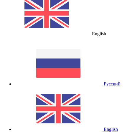
English
Русский
English