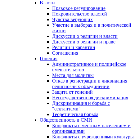
Власти
Правовое регулирование
Покровительство властей
Чувства верующих
Участие в выборах и в политической
жизни
Дискуссии о религии и власти
Дискуссии о религии и праве
Религии и карантин
Соглашения
Гонения
Административное и полицейское
вмешательство
Места для молитвы
Отказ в регистрации и ликвидация
религиозных объединений
Защита от гонений
Негосударственная дискриминация
Дискриминация и борьба с
"сектантами"
Теоретическая борьба
Общественность и СМИ
Конфликты с местным населением и
организациями
Конфликты с учреждениями культуры