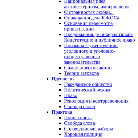
Национальная идея,
антивестернизм, империализм
О странностях любви...
Оправдания дела ЮКОСа
Основания пересмотра
приватизации
Предложения де-либерализовать
Конституцию и публичное право
Призывы к ужесточению
уголовного и уголовно-
процессуального
законодательства
Символические акции
Теории заговора
Идеология
Гражданское общество
Политический режим
Право
Революция и контрреволюция
Свобода слова
Практика
Приватность
Свобода слова
Справедливые выборы
Хорошая полиция