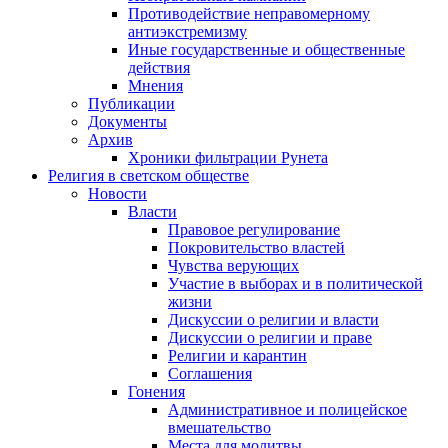
Противодействие неправомерному
антиэкстремизму
Иные государственные и общественные
действия
Мнения
Публикации
Документы
Архив
Хроники фильтрации Рунета
Религия в светском обществе
Новости
Власти
Правовое регулирование
Покровительство властей
Чувства верующих
Участие в выборах и в политической
жизни
Дискуссии о религии и власти
Дискуссии о религии и праве
Религии и карантин
Соглашения
Гонения
Административное и полицейское
вмешательство
Места для молитвы