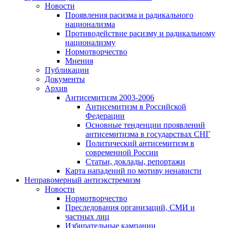
Новости
Проявления расизма и радикального
национализма
Противодействие расизму и радикальному
национализму
Нормотворчество
Мнения
Публикации
Документы
Архив
Антисемитизм 2003-2006
Антисемитизм в Российской
Федерации
Основные тенденции проявлений
антисемитизма в государствах СНГ
Политический антисемитизм в
современной России
Статьи, доклады, репортажи
Карта нападений по мотиву ненависти
Неправомерный антиэкстремизм
Новости
Нормотворчество
Преследования организаций, СМИ и
частных лиц
Избирательные кампании