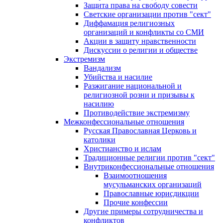
Защита права на свободу совести
Светские организации против "сект"
Диффамация религиозных
организаций и конфликты со СМИ
Акции в защиту нравственности
Дискуссии о религии и обществе
Экстремизм
Вандализм
Убийства и насилие
Разжигание национальной и
религиозной розни и призывы к
насилию
Противодействие экстремизму
Межконфессиональные отношения
Русская Православная Церковь и
католики
Христианство и ислам
Традиционные религии против "сект"
Внутриконфессиональные отношения
Взаимоотношения
мусульманских организаций
Православные юрисдикции
Прочие конфессии
Другие примеры сотрудничества и
конфликтов