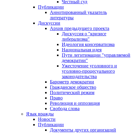
Честный суд
Публикации
Аннотированный указатель
литературы
Дискуссии
Архив предыдущего проекта
Дискуссия о "кризисе
либерализма"
Идеология консерватизма
Национальная идея
Пути легитимации "управляемой
демократии"
Ужесточение уголовного и
уголовно-процесуального
законодательства
Барометр демократии
Гражданское общество
Политический режим
Право
Революция и оппозиция
Свобода слова
Язык вражды
Новости
Публикации
Документы других организаций