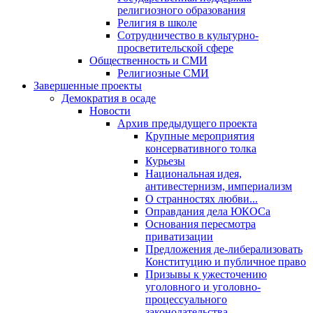
религиозного образования
Религия в школе
Сотрудничество в культурно-
просветительской сфере
Общественность и СМИ
Религиозные СМИ
Завершенные проекты
Демократия в осаде
Новости
Архив предыдущего проекта
Крупные мероприятия
консервативного толка
Курьезы
Национальная идея,
антивестернизм, империализм
О странностях любви...
Оправдания дела ЮКОСа
Основания пересмотра
приватизации
Предложения де-либерализовать
Конституцию и публичное право
Призывы к ужесточению
уголовного и уголовно-
процессуального
законодательства