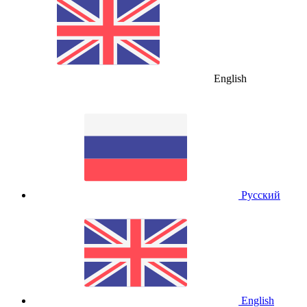
English
Русский
English