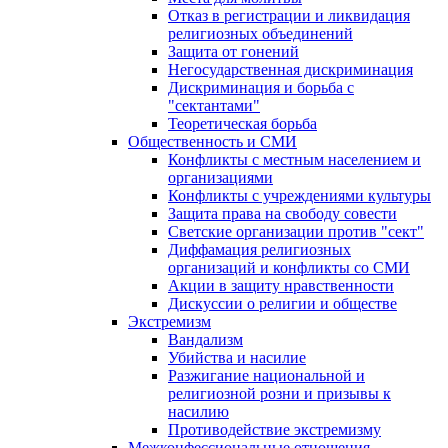
Отказ в регистрации и ликвидация
религиозных объединений
Защита от гонений
Негосударственная дискриминация
Дискриминация и борьба с
"сектантами"
Теоретическая борьба
Общественность и СМИ
Конфликты с местным населением и
организациями
Конфликты с учреждениями культуры
Защита права на свободу совести
Светские организации против "сект"
Диффамация религиозных
организаций и конфликты со СМИ
Акции в защиту нравственности
Дискуссии о религии и обществе
Экстремизм
Вандализм
Убийства и насилие
Разжигание национальной и
религиозной розни и призывы к
насилию
Противодействие экстремизму
Межконфессиональные отношения