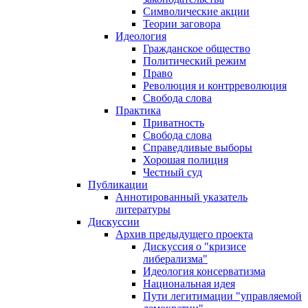
Символические акции
Теории заговора
Идеология
Гражданское общество
Политический режим
Право
Революция и контрреволюция
Свобода слова
Практика
Приватность
Свобода слова
Справедливые выборы
Хорошая полиция
Честный суд
Публикации
Аннотированный указатель
литературы
Дискуссии
Архив предыдущего проекта
Дискуссия о "кризисе
либерализма"
Идеология консерватизма
Национальная идея
Пути легитимации "управляемой