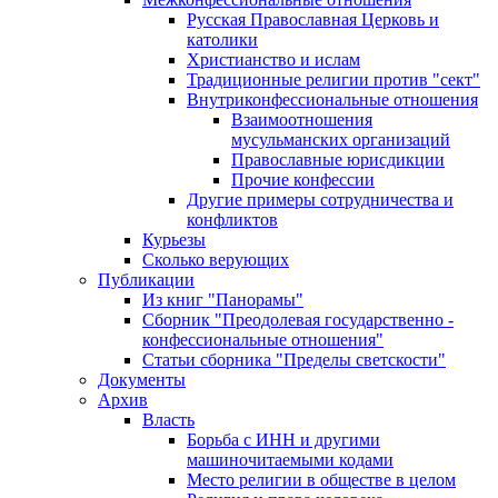
Русская Православная Церковь и
католики
Христианство и ислам
Традиционные религии против "сект"
Внутриконфессиональные отношения
Взаимоотношения
мусульманских организаций
Православные юрисдикции
Прочие конфессии
Другие примеры сотрудничества и
конфликтов
Курьезы
Сколько верующих
Публикации
Из книг "Панорамы"
Сборник "Преодолевая государственно -
конфессиональные отношения"
Статьи сборника "Пределы светскости"
Документы
Архив
Власть
Борьба с ИНН и другими
машиночитаемыми кодами
Место религии в обществе в целом