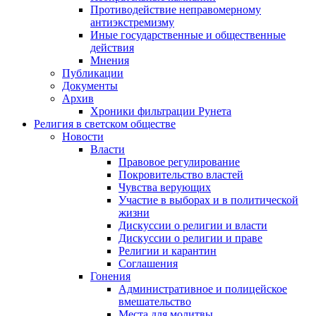
Противодействие неправомерному
антиэкстремизму
Иные государственные и общественные
действия
Мнения
Публикации
Документы
Архив
Хроники фильтрации Рунета
Религия в светском обществе
Новости
Власти
Правовое регулирование
Покровительство властей
Чувства верующих
Участие в выборах и в политической
жизни
Дискуссии о религии и власти
Дискуссии о религии и праве
Религии и карантин
Соглашения
Гонения
Административное и полицейское
вмешательство
Места для молитвы