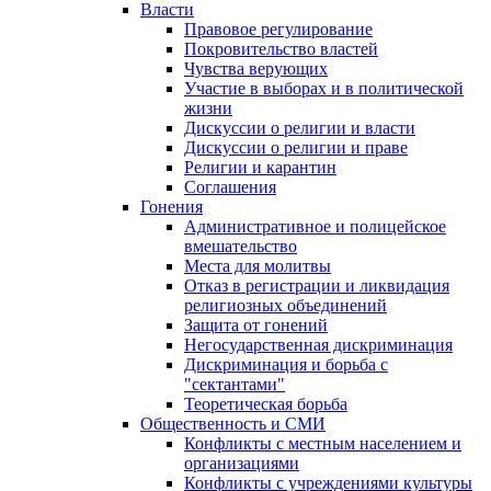
Власти
Правовое регулирование
Покровительство властей
Чувства верующих
Участие в выборах и в политической
жизни
Дискуссии о религии и власти
Дискуссии о религии и праве
Религии и карантин
Соглашения
Гонения
Административное и полицейское
вмешательство
Места для молитвы
Отказ в регистрации и ликвидация
религиозных объединений
Защита от гонений
Негосударственная дискриминация
Дискриминация и борьба с
"сектантами"
Теоретическая борьба
Общественность и СМИ
Конфликты с местным населением и
организациями
Конфликты с учреждениями культуры