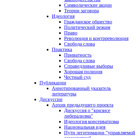
Символические акции
Теории заговора
Идеология
Гражданское общество
Политический режим
Право
Революция и контрреволюция
Свобода слова
Практика
Приватность
Свобода слова
Справедливые выборы
Хорошая полиция
Честный суд
Публикации
Аннотированный указатель
литературы
Дискуссии
Архив предыдущего проекта
Дискуссия о "кризисе
либерализма"
Идеология консерватизма
Национальная идея
Пути легитимации "управляемой