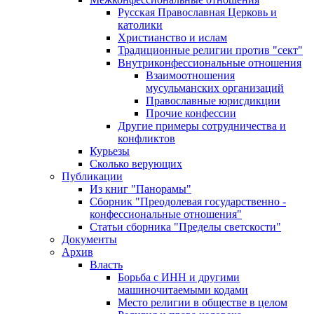
Русская Православная Церковь и
католики
Христианство и ислам
Традиционные религии против "сект"
Внутриконфессиональные отношения
Взаимоотношения
мусульманских организаций
Православные юрисдикции
Прочие конфессии
Другие примеры сотрудничества и
конфликтов
Курьезы
Сколько верующих
Публикации
Из книг "Панорамы"
Сборник "Преодолевая государственно -
конфессиональные отношения"
Статьи сборника "Пределы светскости"
Документы
Архив
Власть
Борьба с ИНН и другими
машиночитаемыми кодами
Место религии в обществе в целом