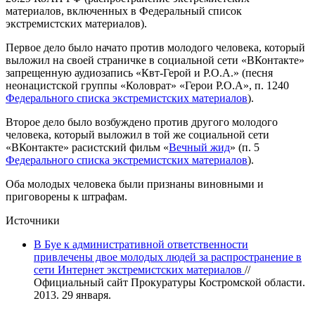
материалов, включенных в Федеральный список
экстремистских материалов).
Первое дело было начато против молодого человека, который
выложил на своей страничке в социальной сети «ВКонтакте»
запрещенную аудиозапись «Квт-Герой и Р.О.А.» (песня
неонацистской группы «Коловрат» «Герои Р.О.А», п. 1240
Федерального списка экстремистских материалов
).
Второе дело было возбуждено против другого молодого
человека, который выложил в той же социальной сети
«ВКонтакте» расистский фильм «
Вечный жид
» (п. 5
Федерального списка экстремистских материалов
).
Оба молодых человека были признаны виновными и
приговорены к штрафам.
Источники
В Буе к административной ответственности
привлечены двое молодых людей за распространение в
сети Интернет экстремистских материалов
//
Официальный сайт Прокуратуры Костромской области.
2013. 29 января.