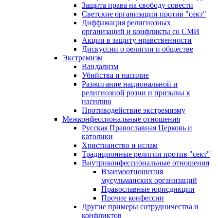
Защита права на свободу совести
Светские организации против "сект"
Диффамация религиозных
организаций и конфликты со СМИ
Акции в защиту нравственности
Дискуссии о религии и обществе
Экстремизм
Вандализм
Убийства и насилие
Разжигание национальной и
религиозной розни и призывы к
насилию
Противодействие экстремизму
Межконфессиональные отношения
Русская Православная Церковь и
католики
Христианство и ислам
Традиционные религии против "сект"
Внутриконфессиональные отношения
Взаимоотношения
мусульманских организаций
Православные юрисдикции
Прочие конфессии
Другие примеры сотрудничества и
конфликтов