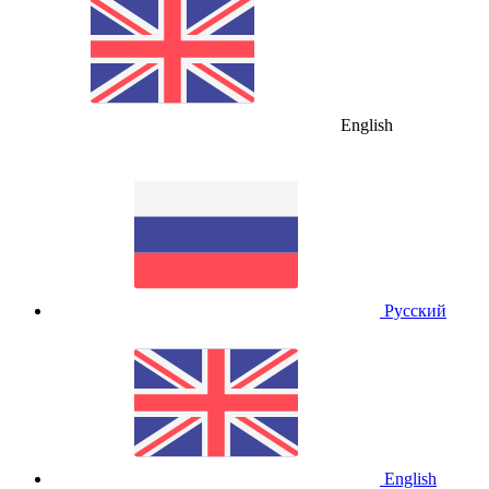
English
Русский
English