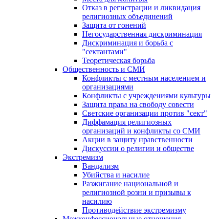
Отказ в регистрации и ликвидация
религиозных объединений
Защита от гонений
Негосударственная дискриминация
Дискриминация и борьба с
"сектантами"
Теоретическая борьба
Общественность и СМИ
Конфликты с местным населением и
организациями
Конфликты с учреждениями культуры
Защита права на свободу совести
Светские организации против "сект"
Диффамация религиозных
организаций и конфликты со СМИ
Акции в защиту нравственности
Дискуссии о религии и обществе
Экстремизм
Вандализм
Убийства и насилие
Разжигание национальной и
религиозной розни и призывы к
насилию
Противодействие экстремизму
Межконфессиональные отношения