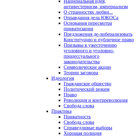
Национальная идея,
антивестернизм, империализм
О странностях любви...
Оправдания дела ЮКОСа
Основания пересмотра
приватизации
Предложения де-либерализовать
Конституцию и публичное право
Призывы к ужесточению
уголовного и уголовно-
процессуального
законодательства
Символические акции
Теории заговора
Идеология
Гражданское общество
Политический режим
Право
Революция и контрреволюция
Свобода слова
Практика
Приватность
Свобода слова
Справедливые выборы
Хорошая полиция