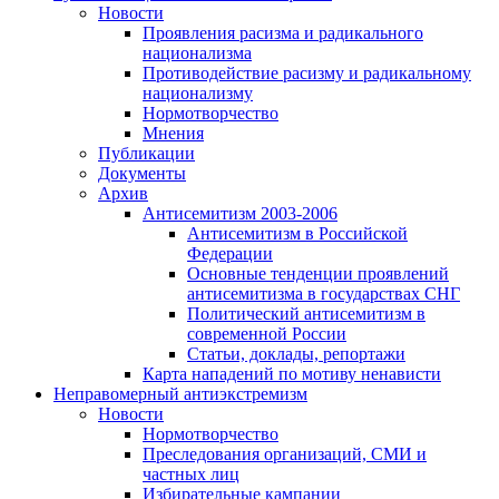
Новости
Проявления расизма и радикального
национализма
Противодействие расизму и радикальному
национализму
Нормотворчество
Мнения
Публикации
Документы
Архив
Антисемитизм 2003-2006
Антисемитизм в Российской
Федерации
Основные тенденции проявлений
антисемитизма в государствах СНГ
Политический антисемитизм в
современной России
Статьи, доклады, репортажи
Карта нападений по мотиву ненависти
Неправомерный антиэкстремизм
Новости
Нормотворчество
Преследования организаций, СМИ и
частных лиц
Избирательные кампании