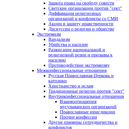
Защита права на свободу совести
Светские организации против "сект"
Диффамация религиозных
организаций и конфликты со СМИ
Акции в защиту нравственности
Дискуссии о религии и обществе
Экстремизм
Вандализм
Убийства и насилие
Разжигание национальной и
религиозной розни и призывы к
насилию
Противодействие экстремизму
Межконфессиональные отношения
Русская Православная Церковь и
католики
Христианство и ислам
Традиционные религии против "сект"
Внутриконфессиональные отношения
Взаимоотношения
мусульманских организаций
Православные юрисдикции
Прочие конфессии
Другие примеры сотрудничества и
конфликтов