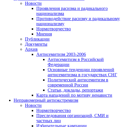
Новости
Проявления расизма и радикального
национализма
Противодействие расизму и радикальному
национализму
Нормотворчество
Мнения
Публикации
Документы
Архив
Антисемитизм 2003-2006
Антисемитизм в Российской
Федерации
Основные тенденции проявлений
антисемитизма в государствах СНГ
Политический антисемитизм в
современной России
Статьи, доклады, репортажи
Карта нападений по мотиву ненависти
Неправомерный антиэкстремизм
Новости
Нормотворчество
Преследования организаций, СМИ и
частных лиц
Избирательные кампании