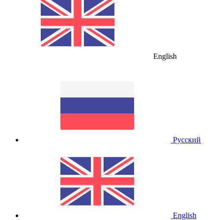
English
Русский
English