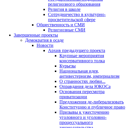
религиозного образования
Религия в школе
Сотрудничество в культурно-
просветительской сфере
Общественность и СМИ
Религиозные СМИ
Завершенные проекты
Демократия в осаде
Новости
Архив предыдущего проекта
Крупные мероприятия
консервативного толка
Курьезы
Национальная идея,
антивестернизм, империализм
О странностях любви...
Оправдания дела ЮКОСа
Основания пересмотра
приватизации
Предложения де-либерализовать
Конституцию и публичное право
Призывы к ужесточению
уголовного и уголовно-
процессуального
законодательства