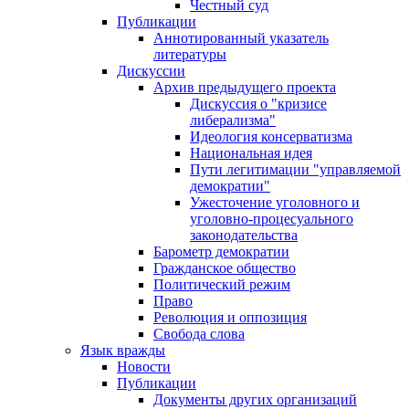
Честный суд
Публикации
Аннотированный указатель
литературы
Дискуссии
Архив предыдущего проекта
Дискуссия о "кризисе
либерализма"
Идеология консерватизма
Национальная идея
Пути легитимации "управляемой
демократии"
Ужесточение уголовного и
уголовно-процесуального
законодательства
Барометр демократии
Гражданское общество
Политический режим
Право
Революция и оппозиция
Свобода слова
Язык вражды
Новости
Публикации
Документы других организаций