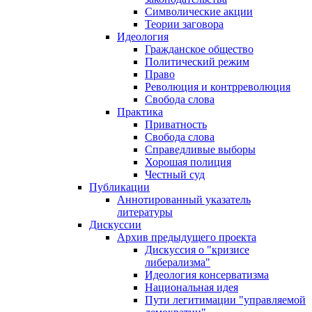
Символические акции
Теории заговора
Идеология
Гражданское общество
Политический режим
Право
Революция и контрреволюция
Свобода слова
Практика
Приватность
Свобода слова
Справедливые выборы
Хорошая полиция
Честный суд
Публикации
Аннотированный указатель
литературы
Дискуссии
Архив предыдущего проекта
Дискуссия о "кризисе
либерализма"
Идеология консерватизма
Национальная идея
Пути легитимации "управляемой