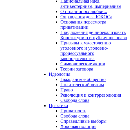
Национальная идея,
антивестернизм, империализм
О странностях любви...
Оправдания дела ЮКОСа
Основания пересмотра
приватизации
Предложения де-либерализовать
Конституцию и публичное право
Призывы к ужесточению
уголовного и уголовно-
процессуального
законодательства
Символические акции
Теории заговора
Идеология
Гражданское общество
Политический режим
Право
Революция и контрреволюция
Свобода слова
Практика
Приватность
Свобода слова
Справедливые выборы
Хорошая полиция