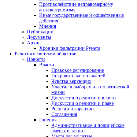
Противодействие неправомерному
антиэкстремизму
Иные государственные и общественные
действия
Мнения
Публикации
Документы
Архив
Хроники фильтрации Рунета
Религия в светском обществе
Новости
Власти
Правовое регулирование
Покровительство властей
Чувства верующих
Участие в выборах и в политической
жизни
Дискуссии о религии и власти
Дискуссии о религии и праве
Религии и карантин
Соглашения
Гонения
Административное и полицейское
вмешательство
Места для молитвы