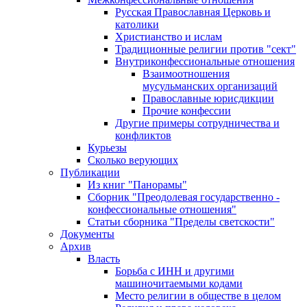
Русская Православная Церковь и
католики
Христианство и ислам
Традиционные религии против "сект"
Внутриконфессиональные отношения
Взаимоотношения
мусульманских организаций
Православные юрисдикции
Прочие конфессии
Другие примеры сотрудничества и
конфликтов
Курьезы
Сколько верующих
Публикации
Из книг "Панорамы"
Сборник "Преодолевая государственно -
конфессиональные отношения"
Статьи сборника "Пределы светскости"
Документы
Архив
Власть
Борьба с ИНН и другими
машиночитаемыми кодами
Место религии в обществе в целом