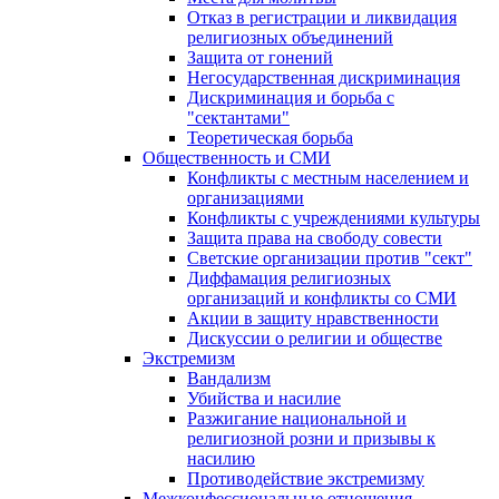
Отказ в регистрации и ликвидация
религиозных объединений
Защита от гонений
Негосударственная дискриминация
Дискриминация и борьба с
"сектантами"
Теоретическая борьба
Общественность и СМИ
Конфликты с местным населением и
организациями
Конфликты с учреждениями культуры
Защита права на свободу совести
Светские организации против "сект"
Диффамация религиозных
организаций и конфликты со СМИ
Акции в защиту нравственности
Дискуссии о религии и обществе
Экстремизм
Вандализм
Убийства и насилие
Разжигание национальной и
религиозной розни и призывы к
насилию
Противодействие экстремизму
Межконфессиональные отношения