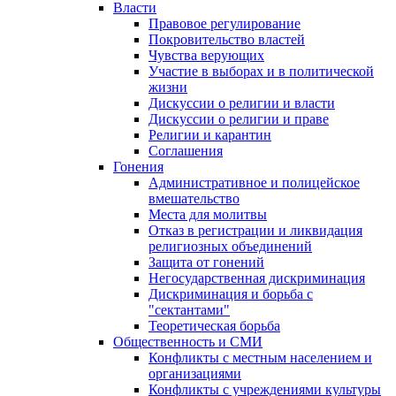
Власти
Правовое регулирование
Покровительство властей
Чувства верующих
Участие в выборах и в политической
жизни
Дискуссии о религии и власти
Дискуссии о религии и праве
Религии и карантин
Соглашения
Гонения
Административное и полицейское
вмешательство
Места для молитвы
Отказ в регистрации и ликвидация
религиозных объединений
Защита от гонений
Негосударственная дискриминация
Дискриминация и борьба с
"сектантами"
Теоретическая борьба
Общественность и СМИ
Конфликты с местным населением и
организациями
Конфликты с учреждениями культуры