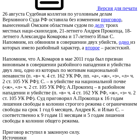
Версия для печати
26 августа Судебная коллегия по уголовным делам
Верховного Суда РФ оставила без изменения
приговор
,
вынесенный Омским областным судом по
делу
троих
местных наци-скинхедов, 21-летнего Андрея Прокопца, 18-
летнего Александра Комарова и 17-летнего Ильи С.
Напомним, их обвиняли в совершении двух убийств,
одно
из
которых имело разбойный характер, а
второе
– расистский.
Напомним, что А.Комаров в мае 2011 года был признан
виновным в совершении разбойного нападения и убийства
двух лиц, одно из которых по мотивам национальной
ненависти (п. «в» ч. 4 ст. 162 УК РФ, пп. «а», «ж», «з», «л» ч.
2 ст. 105 УК РФ); С. – в убийстве на национальной почве
(«ж», «л» ч. 2 ст. 105 УК РФ); А.Прокопец – в разбойном
нападении и убийстве (п. «в» ч. 4 ст. 162 УК РФ, «ж», «з» ч. 2
ст. 105 УК РФ). Суд приговорил А.Прокопца к 16 годам
лишения свободы в колонии строгого режима с ограничением
свободы на срок 1 год 6 месяцев, Андрея К. и Илью С. –
соответственно к 9 годам 11 месяцам и 5 годам лишения
свободы в колонии общего режима.
Приговор вступил в законную силу.
Источники