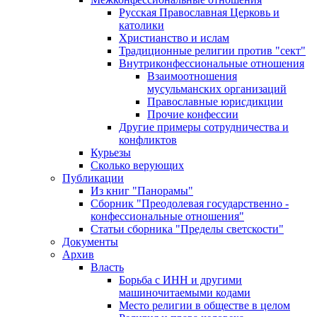
Русская Православная Церковь и
католики
Христианство и ислам
Традиционные религии против "сект"
Внутриконфессиональные отношения
Взаимоотношения
мусульманских организаций
Православные юрисдикции
Прочие конфессии
Другие примеры сотрудничества и
конфликтов
Курьезы
Сколько верующих
Публикации
Из книг "Панорамы"
Сборник "Преодолевая государственно -
конфессиональные отношения"
Статьи сборника "Пределы светскости"
Документы
Архив
Власть
Борьба с ИНН и другими
машиночитаемыми кодами
Место религии в обществе в целом