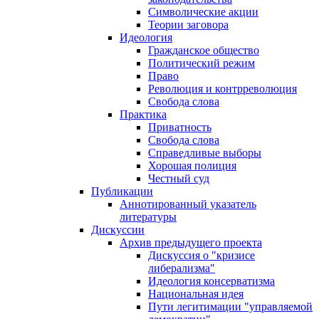
Символические акции
Теории заговора
Идеология
Гражданское общество
Политический режим
Право
Революция и контрреволюция
Свобода слова
Практика
Приватность
Свобода слова
Справедливые выборы
Хорошая полиция
Честный суд
Публикации
Аннотированный указатель
литературы
Дискуссии
Архив предыдущего проекта
Дискуссия о "кризисе
либерализма"
Идеология консерватизма
Национальная идея
Пути легитимации "управляемой