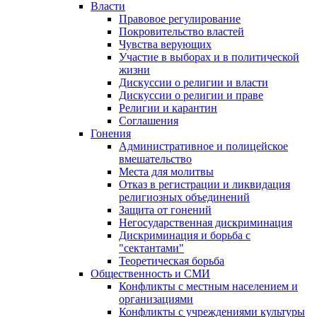
Власти
Правовое регулирование
Покровительство властей
Чувства верующих
Участие в выборах и в политической
жизни
Дискуссии о религии и власти
Дискуссии о религии и праве
Религии и карантин
Соглашения
Гонения
Административное и полицейское
вмешательство
Места для молитвы
Отказ в регистрации и ликвидация
религиозных объединений
Защита от гонений
Негосударственная дискриминация
Дискриминация и борьба с
"сектантами"
Теоретическая борьба
Общественность и СМИ
Конфликты с местным населением и
организациями
Конфликты с учреждениями культуры