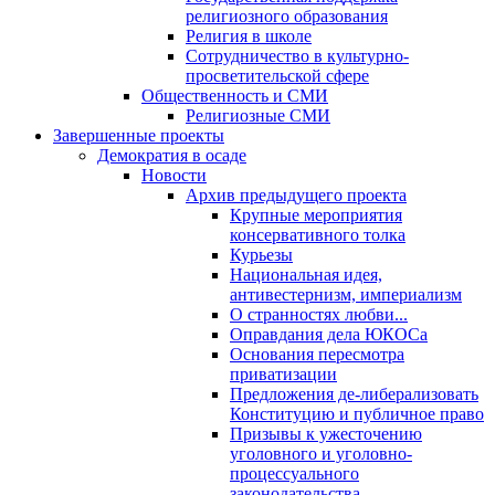
религиозного образования
Религия в школе
Сотрудничество в культурно-
просветительской сфере
Общественность и СМИ
Религиозные СМИ
Завершенные проекты
Демократия в осаде
Новости
Архив предыдущего проекта
Крупные мероприятия
консервативного толка
Курьезы
Национальная идея,
антивестернизм, империализм
О странностях любви...
Оправдания дела ЮКОСа
Основания пересмотра
приватизации
Предложения де-либерализовать
Конституцию и публичное право
Призывы к ужесточению
уголовного и уголовно-
процессуального
законодательства