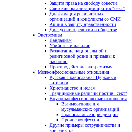
Защита права на свободу совести
Светские организации против "сект"
Диффамация религиозных
организаций и конфликты со СМИ
Акции в защиту нравственности
Дискуссии о религии и обществе
Экстремизм
Вандализм
Убийства и насилие
Разжигание национальной и
религиозной розни и призывы к
насилию
Противодействие экстремизму
Межконфессиональные отношения
Русская Православная Церковь и
католики
Христианство и ислам
Традиционные религии против "сект"
Внутриконфессиональные отношения
Взаимоотношения
мусульманских организаций
Православные юрисдикции
Прочие конфессии
Другие примеры сотрудничества и
конфликтов