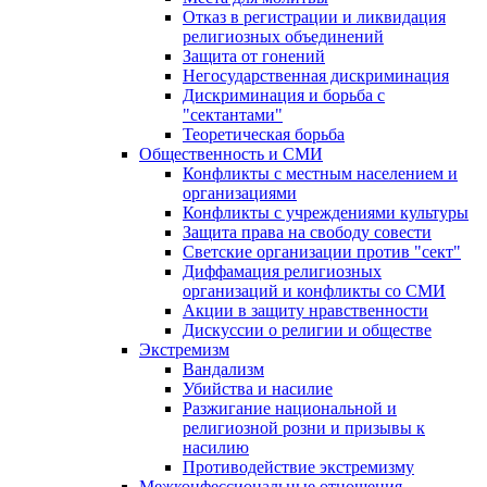
Отказ в регистрации и ликвидация
религиозных объединений
Защита от гонений
Негосударственная дискриминация
Дискриминация и борьба с
"сектантами"
Теоретическая борьба
Общественность и СМИ
Конфликты с местным населением и
организациями
Конфликты с учреждениями культуры
Защита права на свободу совести
Светские организации против "сект"
Диффамация религиозных
организаций и конфликты со СМИ
Акции в защиту нравственности
Дискуссии о религии и обществе
Экстремизм
Вандализм
Убийства и насилие
Разжигание национальной и
религиозной розни и призывы к
насилию
Противодействие экстремизму
Межконфессиональные отношения