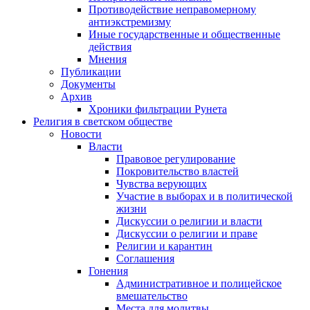
Противодействие неправомерному
антиэкстремизму
Иные государственные и общественные
действия
Мнения
Публикации
Документы
Архив
Хроники фильтрации Рунета
Религия в светском обществе
Новости
Власти
Правовое регулирование
Покровительство властей
Чувства верующих
Участие в выборах и в политической
жизни
Дискуссии о религии и власти
Дискуссии о религии и праве
Религии и карантин
Соглашения
Гонения
Административное и полицейское
вмешательство
Места для молитвы