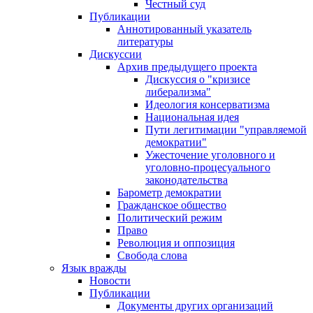
Честный суд
Публикации
Аннотированный указатель
литературы
Дискуссии
Архив предыдущего проекта
Дискуссия о "кризисе
либерализма"
Идеология консерватизма
Национальная идея
Пути легитимации "управляемой
демократии"
Ужесточение уголовного и
уголовно-процесуального
законодательства
Барометр демократии
Гражданское общество
Политический режим
Право
Революция и оппозиция
Свобода слова
Язык вражды
Новости
Публикации
Документы других организаций