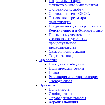
Национальная идея,
антивестернизм, империализм
О странностях любви...
Оправдания дела ЮКОСа
Основания пересмотра
приватизации
Предложения де-либерализовать
Конституцию и публичное право
Призывы к ужесточению
уголовного и уголовно-
процессуального
законодательства
Символические акции
Теории заговора
Идеология
Гражданское общество
Политический режим
Право
Революция и контрреволюция
Свобода слова
Практика
Приватность
Свобода слова
Справедливые выборы
Хорошая полиция