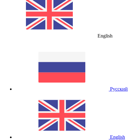
English
Русский
English