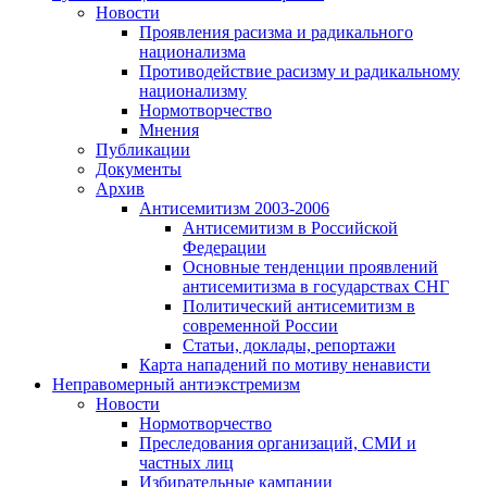
Новости
Проявления расизма и радикального
национализма
Противодействие расизму и радикальному
национализму
Нормотворчество
Мнения
Публикации
Документы
Архив
Антисемитизм 2003-2006
Антисемитизм в Российской
Федерации
Основные тенденции проявлений
антисемитизма в государствах СНГ
Политический антисемитизм в
современной России
Статьи, доклады, репортажи
Карта нападений по мотиву ненависти
Неправомерный антиэкстремизм
Новости
Нормотворчество
Преследования организаций, СМИ и
частных лиц
Избирательные кампании