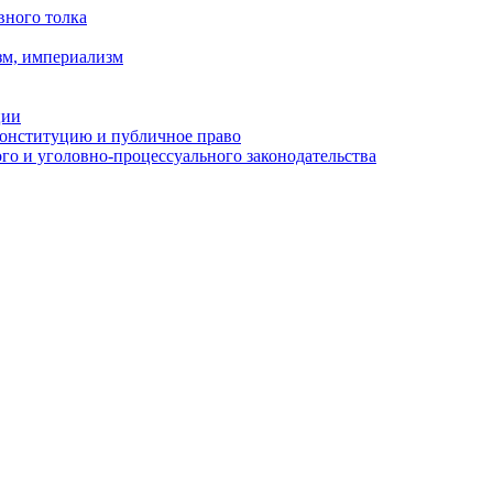
вного толка
зм, империализм
ции
Конституцию и публичное право
о и уголовно-процессуального законодательства