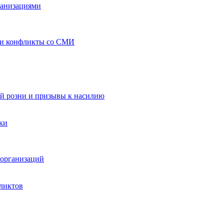
ганизациями
 и конфликты со СМИ
й розни и призывы к насилию
ки
организаций
ликтов