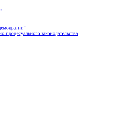
а"
демократии"
но-процесуального законодательства