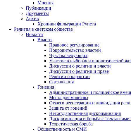
Мнения
Публикации
Документы
Архив
Хроники фильтрации Рунета
Религия в светском обществе
Новости
Власти
Правовое регулирование
Покровительство властей
Чувства верующих
Участие в выборах и в политической ж
Дискуссии о религии и власти
Дискуссии о религии и праве
Религии и карантин
Соглашения
Гонения
Административное и полицейское вмеш
Места для молитвы
Отказ в регистрации и ликвидация рел
Защита от гонений
Негосударственная дискриминация
Дискриминация и борьба с "сектантами
Теоретическая борьба
Общественность и СМИ