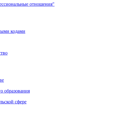
фессиональные отношения"
мыми кодами
ство
ве
го образования
льской сфере