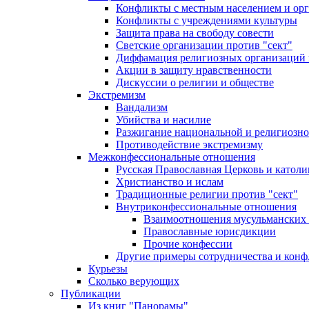
Конфликты с местным населением и ор
Конфликты с учреждениями культуры
Защита права на свободу совести
Светские организации против "сект"
Диффамация религиозных организаций
Акции в защиту нравственности
Дискуссии о религии и обществе
Экстремизм
Вандализм
Убийства и насилие
Разжигание национальной и религиозно
Противодействие экстремизму
Межконфессиональные отношения
Русская Православная Церковь и католи
Христианство и ислам
Традиционные религии против "сект"
Внутриконфессиональные отношения
Взаимоотношения мусульманских 
Православные юрисдикции
Прочие конфессии
Другие примеры сотрудничества и конф
Курьезы
Сколько верующих
Публикации
Из книг "Панорамы"