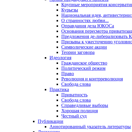
Крупные мероприятия консервати
Курьезы
Национальная идея, антивестерни
О странностях любви...
Оправдания дела ЮКОСа
Основания пересмотра приватиза
Предложения де-либерализовать 
Призывы к ужесточению уголовног
Символические акции
Теории заговора
Идеология
Гражданское общество
Политический режим
Право
Революция и контрреволюция
Свобода слова
Практика
Приватность
Свобода слова
Справедливые выборы
Хорошая полиция
Честный суд
Публикации
Аннотированный указатель литературы
Дискуссии