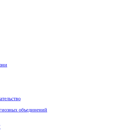
изни
ательство
игиозных объединений
"