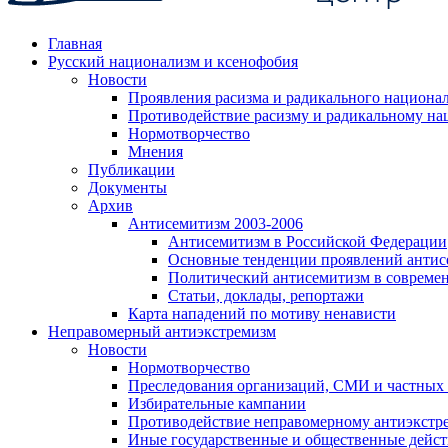
Главная
Русский национализм и ксенофобия
Новости
Проявления расизма и радикального национа
Противодействие расизму и радикальному на
Нормотворчество
Мнения
Публикации
Документы
Архив
Антисемитизм 2003-2006
Антисемитизм в Российской Федерации
Основные тенденции проявлений антис
Политический антисемитизм в совреме
Статьи, доклады, репортажи
Карта нападений по мотиву ненависти
Неправомерный антиэкстремизм
Новости
Нормотворчество
Преследования организаций, СМИ и частных
Избирательные кампании
Противодействие неправомерному антиэкстр
Иные государственные и общественные дейст