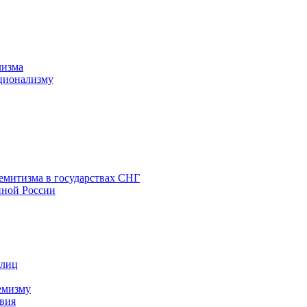
лизма
ционализму
емитизма в государствах СНГ
нной России
 лиц
емизму
вия