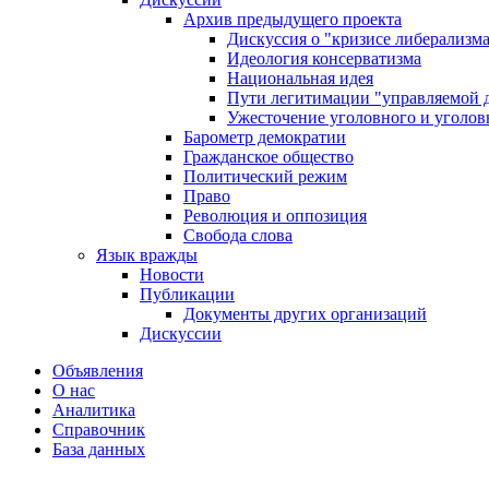
Архив предыдущего проекта
Дискуссия о "кризисе либерализм
Идеология консерватизма
Национальная идея
Пути легитимации "управляемой 
Ужесточение уголовного и уголов
Барометр демократии
Гражданское общество
Политический режим
Право
Революция и оппозиция
Свобода слова
Язык вражды
Новости
Публикации
Документы других организаций
Дискуссии
Объявления
О нас
Аналитика
Справочник
База данных