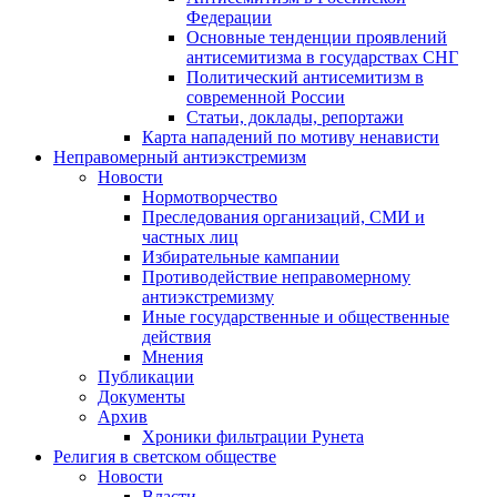
Федерации
Основные тенденции проявлений
антисемитизма в государствах СНГ
Политический антисемитизм в
современной России
Статьи, доклады, репортажи
Карта нападений по мотиву ненависти
Неправомерный антиэкстремизм
Новости
Нормотворчество
Преследования организаций, СМИ и
частных лиц
Избирательные кампании
Противодействие неправомерному
антиэкстремизму
Иные государственные и общественные
действия
Мнения
Публикации
Документы
Архив
Хроники фильтрации Рунета
Религия в светском обществе
Новости
Власти