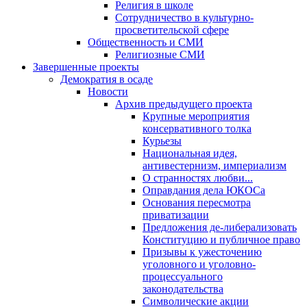
Религия в школе
Сотрудничество в культурно-
просветительской сфере
Общественность и СМИ
Религиозные СМИ
Завершенные проекты
Демократия в осаде
Новости
Архив предыдущего проекта
Крупные мероприятия
консервативного толка
Курьезы
Национальная идея,
антивестернизм, империализм
О странностях любви...
Оправдания дела ЮКОСа
Основания пересмотра
приватизации
Предложения де-либерализовать
Конституцию и публичное право
Призывы к ужесточению
уголовного и уголовно-
процессуального
законодательства
Символические акции