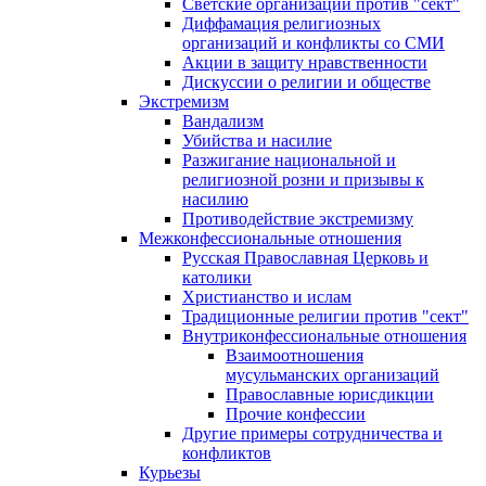
Светские организации против "сект"
Диффамация религиозных
организаций и конфликты со СМИ
Акции в защиту нравственности
Дискуссии о религии и обществе
Экстремизм
Вандализм
Убийства и насилие
Разжигание национальной и
религиозной розни и призывы к
насилию
Противодействие экстремизму
Межконфессиональные отношения
Русская Православная Церковь и
католики
Христианство и ислам
Традиционные религии против "сект"
Внутриконфессиональные отношения
Взаимоотношения
мусульманских организаций
Православные юрисдикции
Прочие конфессии
Другие примеры сотрудничества и
конфликтов
Курьезы