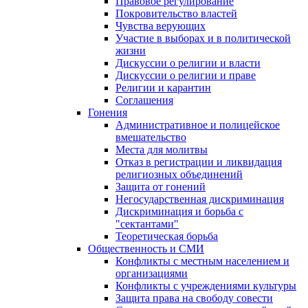
Правовое регулирование
Покровительство властей
Чувства верующих
Участие в выборах и в политической
жизни
Дискуссии о религии и власти
Дискуссии о религии и праве
Религии и карантин
Соглашения
Гонения
Административное и полицейское
вмешательство
Места для молитвы
Отказ в регистрации и ликвидация
религиозных объединений
Защита от гонений
Негосударственная дискриминация
Дискриминация и борьба с
"сектантами"
Теоретическая борьба
Общественность и СМИ
Конфликты с местным населением и
организациями
Конфликты с учреждениями культуры
Защита права на свободу совести