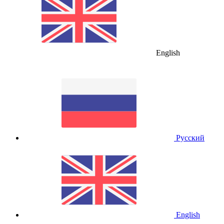
English
Русский
English