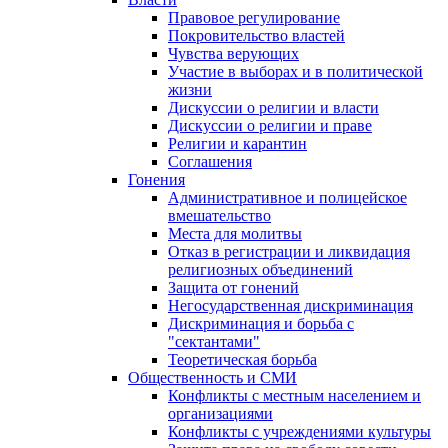
Правовое регулирование
Покровительство властей
Чувства верующих
Участие в выборах и в политической
жизни
Дискуссии о религии и власти
Дискуссии о религии и праве
Религии и карантин
Соглашения
Гонения
Административное и полицейское
вмешательство
Места для молитвы
Отказ в регистрации и ликвидация
религиозных объединений
Защита от гонений
Негосударственная дискриминация
Дискриминация и борьба с
"сектантами"
Теоретическая борьба
Общественность и СМИ
Конфликты с местным населением и
организациями
Конфликты с учреждениями культуры