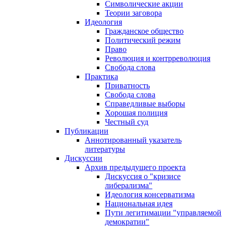
Символические акции
Теории заговора
Идеология
Гражданское общество
Политический режим
Право
Революция и контрреволюция
Свобода слова
Практика
Приватность
Свобода слова
Справедливые выборы
Хорошая полиция
Честный суд
Публикации
Аннотированный указатель
литературы
Дискуссии
Архив предыдущего проекта
Дискуссия о "кризисе
либерализма"
Идеология консерватизма
Национальная идея
Пути легитимации "управляемой
демократии"