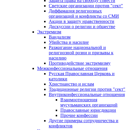
Защита права на свободу совести
Светские организации против "сект"
Диффамация религиозных
организаций и конфликты со СМИ
Акции в защиту нравственности
Дискуссии о религии и обществе
Экстремизм
Вандализм
Убийства и насилие
Разжигание национальной и
религиозной розни и призывы к
насилию
Противодействие экстремизму
Межконфессиональные отношения
Русская Православная Церковь и
католики
Христианство и ислам
Традиционные религии против "сект"
Внутриконфессиональные отношения
Взаимоотношения
мусульманских организаций
Православные юрисдикции
Прочие конфессии
Другие примеры сотрудничества и
конфликтов