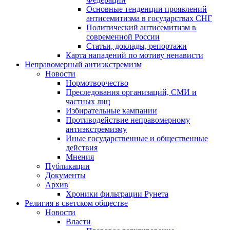
Основные тенденции проявлений
антисемитизма в государствах СНГ
Политический антисемитизм в
современной России
Статьи, доклады, репортажи
Карта нападений по мотиву ненависти
Неправомерный антиэкстремизм
Новости
Нормотворчество
Преследования организаций, СМИ и
частных лиц
Избирательные кампании
Противодействие неправомерному
антиэкстремизму
Иные государственные и общественные
действия
Мнения
Публикации
Документы
Архив
Хроники фильтрации Рунета
Религия в светском обществе
Новости
Власти