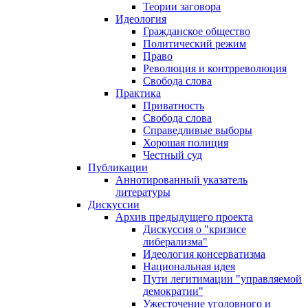
Теории заговора
Идеология
Гражданское общество
Политический режим
Право
Революция и контрреволюция
Свобода слова
Практика
Приватность
Свобода слова
Справедливые выборы
Хорошая полиция
Честный суд
Публикации
Аннотированный указатель
литературы
Дискуссии
Архив предыдущего проекта
Дискуссия о "кризисе
либерализма"
Идеология консерватизма
Национальная идея
Пути легитимации "управляемой
демократии"
Ужесточение уголовного и