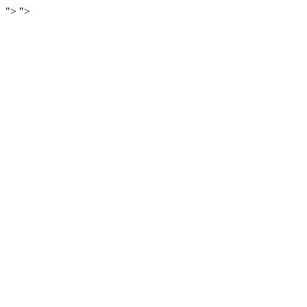
">
">