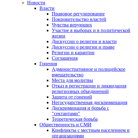
Новости
Власти
Правовое регулирование
Покровительство властей
Чувства верующих
Участие в выборах и в политической
жизни
Дискуссии о религии и власти
Дискуссии о религии и праве
Религии и карантин
Соглашения
Гонения
Административное и полицейское
вмешательство
Места для молитвы
Отказ в регистрации и ликвидация
религиозных объединений
Защита от гонений
Негосударственная дискриминация
Дискриминация и борьба с
"сектантами"
Теоретическая борьба
Общественность и СМИ
Конфликты с местным населением и
организациями