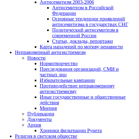
Антисемитизм 2003-2006
Антисемитизм в Российской
Федерации
Основные тенденции проявлений
антисемитизма в государствах СНГ
Политический антисемитизм в
современной России
Статьи, доклады, репортажи
Карта нападений по мотиву ненависти
Неправомерный антиэкстремизм
Новости
Нормотворчество
Преследования организаций, СМИ и
частных лиц
Избирательные кампании
Противодействие неправомерному
антиэкстремизму
Иные государственные и общественные
действия
Мнения
Публикации
Документы
Архив
Хроники фильтрации Рунета
Религия в светском обществе