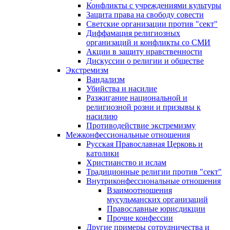
Конфликты с учреждениями культуры
Защита права на свободу совести
Светские организации против "сект"
Диффамация религиозных
организаций и конфликты со СМИ
Акции в защиту нравственности
Дискуссии о религии и обществе
Экстремизм
Вандализм
Убийства и насилие
Разжигание национальной и
религиозной розни и призывы к
насилию
Противодействие экстремизму
Межконфессиональные отношения
Русская Православная Церковь и
католики
Христианство и ислам
Традиционные религии против "сект"
Внутриконфессиональные отношения
Взаимоотношения
мусульманских организаций
Православные юрисдикции
Прочие конфессии
Другие примеры сотрудничества и