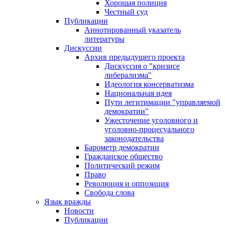
Хорошая полиция
Честный суд
Публикации
Аннотированный указатель
литературы
Дискуссии
Архив предыдущего проекта
Дискуссия о "кризисе
либерализма"
Идеология консерватизма
Национальная идея
Пути легитимации "управляемой
демократии"
Ужесточение уголовного и
уголовно-процесуального
законодательства
Барометр демократии
Гражданское общество
Политический режим
Право
Революция и оппозиция
Свобода слова
Язык вражды
Новости
Публикации