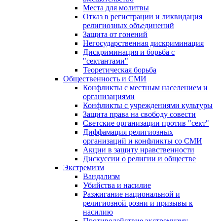
Места для молитвы
Отказ в регистрации и ликвидация
религиозных объединений
Защита от гонений
Негосударственная дискриминация
Дискриминация и борьба с
"сектантами"
Теоретическая борьба
Общественность и СМИ
Конфликты с местным населением и
организациями
Конфликты с учреждениями культуры
Защита права на свободу совести
Светские организации против "сект"
Диффамация религиозных
организаций и конфликты со СМИ
Акции в защиту нравственности
Дискуссии о религии и обществе
Экстремизм
Вандализм
Убийства и насилие
Разжигание национальной и
религиозной розни и призывы к
насилию
Противодействие экстремизму