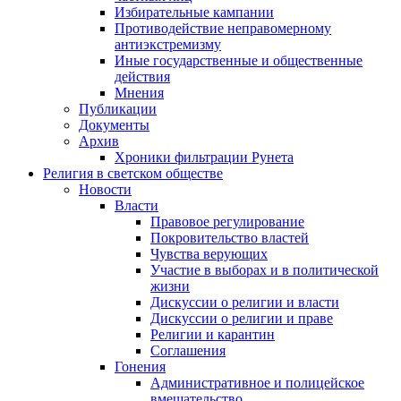
Избирательные кампании
Противодействие неправомерному
антиэкстремизму
Иные государственные и общественные
действия
Мнения
Публикации
Документы
Архив
Хроники фильтрации Рунета
Религия в светском обществе
Новости
Власти
Правовое регулирование
Покровительство властей
Чувства верующих
Участие в выборах и в политической
жизни
Дискуссии о религии и власти
Дискуссии о религии и праве
Религии и карантин
Соглашения
Гонения
Административное и полицейское
вмешательство