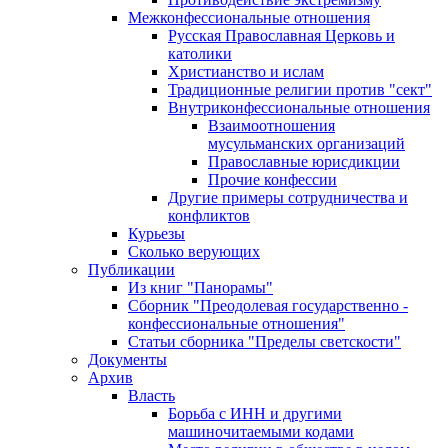
Межконфессиональные отношения
Русская Православная Церковь и
католики
Христианство и ислам
Традиционные религии против "сект"
Внутриконфессиональные отношения
Взаимоотношения
мусульманских организаций
Православные юрисдикции
Прочие конфессии
Другие примеры сотрудничества и
конфликтов
Курьезы
Сколько верующих
Публикации
Из книг "Панорамы"
Сборник "Преодолевая государственно -
конфессиональные отношения"
Статьи сборника "Пределы светскости"
Документы
Архив
Власть
Борьба с ИНН и другими
машиночитаемыми кодами