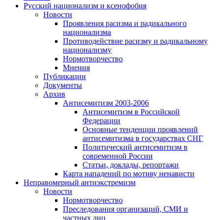
Русский национализм и ксенофобия
Новости
Проявления расизма и радикального
национализма
Противодействие расизму и радикальному
национализму
Нормотворчество
Мнения
Публикации
Документы
Архив
Антисемитизм 2003-2006
Антисемитизм в Российской
Федерации
Основные тенденции проявлений
антисемитизма в государствах СНГ
Политический антисемитизм в
современной России
Статьи, доклады, репортажи
Карта нападений по мотиву ненависти
Неправомерный антиэкстремизм
Новости
Нормотворчество
Преследования организаций, СМИ и
частных лиц