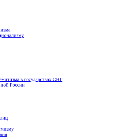
лизма
ционализму
емитизма в государствах СНГ
нной России
 лиц
емизму
вия