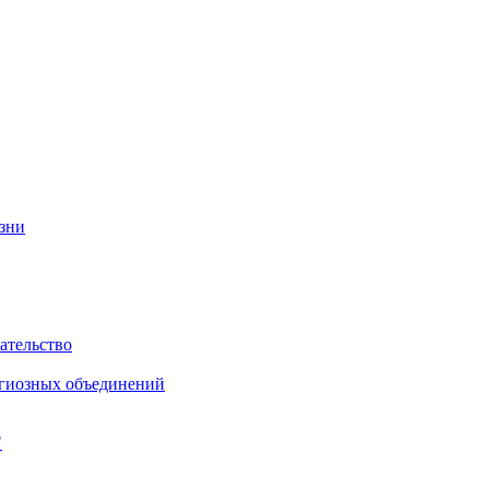
изни
ательство
игиозных объединений
"