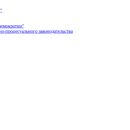
а"
демократии"
но-процесуального законодательства