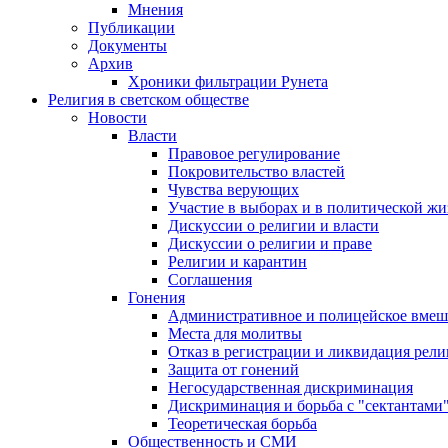
Мнения
Публикации
Документы
Архив
Хроники фильтрации Рунета
Религия в светском обществе
Новости
Власти
Правовое регулирование
Покровительство властей
Чувства верующих
Участие в выборах и в политической ж
Дискуссии о религии и власти
Дискуссии о религии и праве
Религии и карантин
Соглашения
Гонения
Административное и полицейское вмеш
Места для молитвы
Отказ в регистрации и ликвидация рел
Защита от гонений
Негосударственная дискриминация
Дискриминация и борьба с "сектантами
Теоретическая борьба
Общественность и СМИ