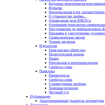
Крупные мероприятия консервати
Курьезы
Национальная идея, антивестерни
О странностях любви...
Оправдания дела ЮКОСа
Основания пересмотра приватиза
Предложения де-либерализовать 
Призывы к ужесточению уголовног
Символические акции
Теории заговора
Идеология
Гражданское общество
Политический режим
Право
Революция и контрреволюция
Свобода слова
Практика
Приватность
Свобода слова
Справедливые выборы
Хорошая полиция
Честный суд
Публикации
Аннотированный указатель литературы
Дискуссии