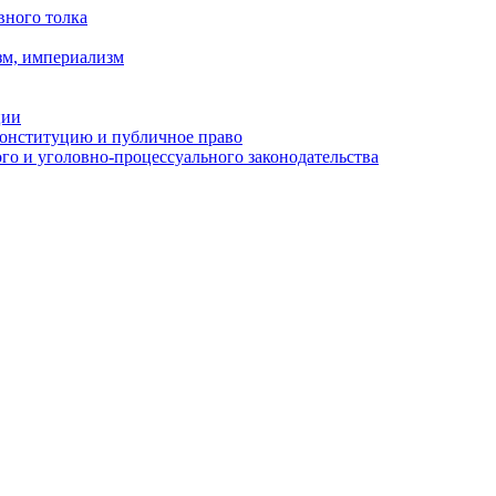
вного толка
зм, империализм
ции
Конституцию и публичное право
о и уголовно-процессуального законодательства