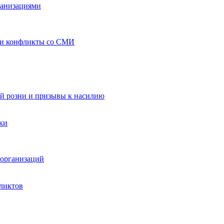
ганизациями
 и конфликты со СМИ
й розни и призывы к насилию
ки
организаций
ликтов