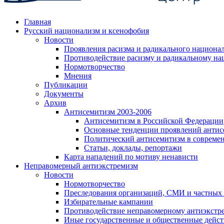
Главная
Русский национализм и ксенофобия
Новости
Проявления расизма и радикального национа
Противодействие расизму и радикальному на
Нормотворчество
Мнения
Публикации
Документы
Архив
Антисемитизм 2003-2006
Антисемитизм в Российской Федерации
Основные тенденции проявлений антис
Политический антисемитизм в совреме
Статьи, доклады, репортажи
Карта нападений по мотиву ненависти
Неправомерный антиэкстремизм
Новости
Нормотворчество
Преследования организаций, СМИ и частных
Избирательные кампании
Противодействие неправомерному антиэкстр
Иные государственные и общественные дейст