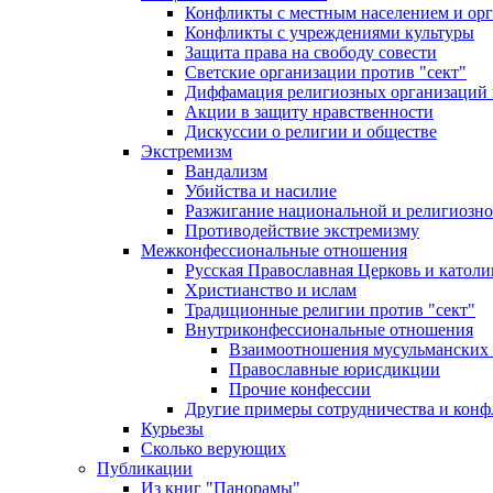
Конфликты с местным населением и ор
Конфликты с учреждениями культуры
Защита права на свободу совести
Светские организации против "сект"
Диффамация религиозных организаций
Акции в защиту нравственности
Дискуссии о религии и обществе
Экстремизм
Вандализм
Убийства и насилие
Разжигание национальной и религиозно
Противодействие экстремизму
Межконфессиональные отношения
Русская Православная Церковь и католи
Христианство и ислам
Традиционные религии против "сект"
Внутриконфессиональные отношения
Взаимоотношения мусульманских 
Православные юрисдикции
Прочие конфессии
Другие примеры сотрудничества и конф
Курьезы
Сколько верующих
Публикации
Из книг "Панорамы"