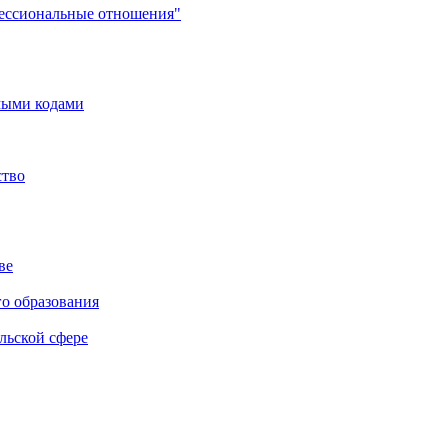
фессиональные отношения"
мыми кодами
ство
ве
го образования
льской сфере