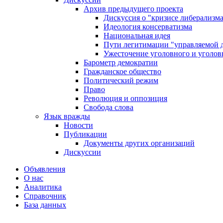
Архив предыдущего проекта
Дискуссия о "кризисе либерализм
Идеология консерватизма
Национальная идея
Пути легитимации "управляемой 
Ужесточение уголовного и уголов
Барометр демократии
Гражданское общество
Политический режим
Право
Революция и оппозиция
Свобода слова
Язык вражды
Новости
Публикации
Документы других организаций
Дискуссии
Объявления
О нас
Аналитика
Справочник
База данных