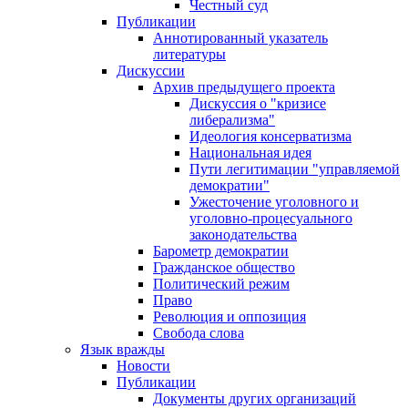
Честный суд
Публикации
Аннотированный указатель
литературы
Дискуссии
Архив предыдущего проекта
Дискуссия о "кризисе
либерализма"
Идеология консерватизма
Национальная идея
Пути легитимации "управляемой
демократии"
Ужесточение уголовного и
уголовно-процесуального
законодательства
Барометр демократии
Гражданское общество
Политический режим
Право
Революция и оппозиция
Свобода слова
Язык вражды
Новости
Публикации
Документы других организаций