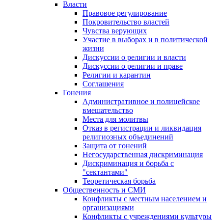
Власти
Правовое регулирование
Покровительство властей
Чувства верующих
Участие в выборах и в политической
жизни
Дискуссии о религии и власти
Дискуссии о религии и праве
Религии и карантин
Соглашения
Гонения
Административное и полицейское
вмешательство
Места для молитвы
Отказ в регистрации и ликвидация
религиозных объединений
Защита от гонений
Негосударственная дискриминация
Дискриминация и борьба с
"сектантами"
Теоретическая борьба
Общественность и СМИ
Конфликты с местным населением и
организациями
Конфликты с учреждениями культуры