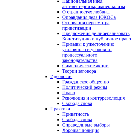
Национальная идея,
антивестернизм, империализм
О странностях любви...
Оправдания дела ЮКОСа
Основания пересмотра
приватизации
Предложения де-либерализовать
Конституцию и публичное право
Призывы к ужесточению
уголовного и уголовно-
процессуального
законодательства
Символические акции
Теории заговора
Идеология
Гражданское общество
Политический режим
Право
Революция и контрреволюция
Свобода слова
Практика
Приватность
Свобода слова
Справедливые выборы
Хорошая полиция