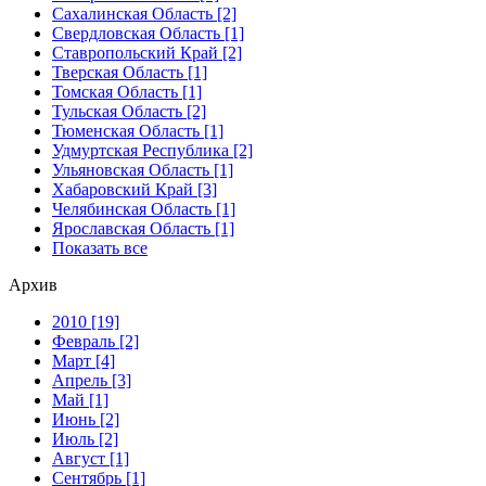
Сахалинская Область [2]
Свердловская Область [1]
Ставропольский Край [2]
Тверская Область [1]
Томская Область [1]
Тульская Область [2]
Тюменская Область [1]
Удмуртская Республика [2]
Ульяновская Область [1]
Хабаровский Край [3]
Челябинская Область [1]
Ярославская Область [1]
Показать все
Архив
2010 [19]
Февраль [2]
Март [4]
Апрель [3]
Май [1]
Июнь [2]
Июль [2]
Август [1]
Сентябрь [1]