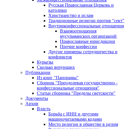
Русская Православная Церковь и
католики
Христианство и ислам
Традиционные религии против "сект"
Внутриконфессиональные отношения
Взаимоотношения
мусульманских организаций
Православные юрисдикции
Прочие конфессии
Другие примеры сотрудничества и
конфликтов
Курьезы
Сколько верующих
Публикации
Из книг "Панорамы"
Сборник "Преодолевая государственно -
конфессиональные отношения"
Статьи сборника "Пределы светскости"
Документы
Архив
Власть
Борьба с ИНН и другими
машиночитаемыми кодами
Место религии в обществе в целом