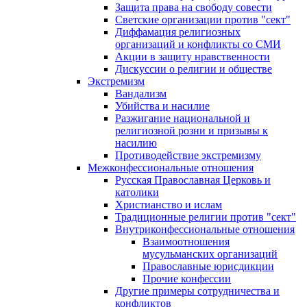
Защита права на свободу совести
Светские организации против "сект"
Диффамация религиозных
организаций и конфликты со СМИ
Акции в защиту нравственности
Дискуссии о религии и обществе
Экстремизм
Вандализм
Убийства и насилие
Разжигание национальной и
религиозной розни и призывы к
насилию
Противодействие экстремизму
Межконфессиональные отношения
Русская Православная Церковь и
католики
Христианство и ислам
Традиционные религии против "сект"
Внутриконфессиональные отношения
Взаимоотношения
мусульманских организаций
Православные юрисдикции
Прочие конфессии
Другие примеры сотрудничества и
конфликтов