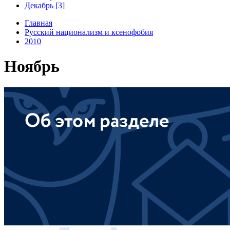
Декабрь [3]
Главная
Русский национализм и ксенофобия
2010
Ноябрь