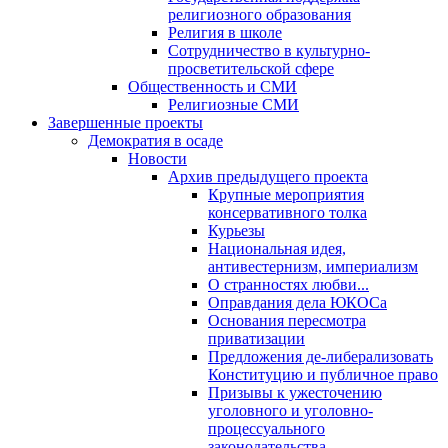
религиозного образования
Религия в школе
Сотрудничество в культурно-
просветительской сфере
Общественность и СМИ
Религиозные СМИ
Завершенные проекты
Демократия в осаде
Новости
Архив предыдущего проекта
Крупные мероприятия
консервативного толка
Курьезы
Национальная идея,
антивестернизм, империализм
О странностях любви...
Оправдания дела ЮКОСа
Основания пересмотра
приватизации
Предложения де-либерализовать
Конституцию и публичное право
Призывы к ужесточению
уголовного и уголовно-
процессуального
законодательства