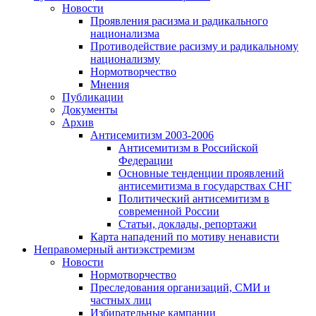
Новости
Проявления расизма и радикального
национализма
Противодействие расизму и радикальному
национализму
Нормотворчество
Мнения
Публикации
Документы
Архив
Антисемитизм 2003-2006
Антисемитизм в Российской
Федерации
Основные тенденции проявлений
антисемитизма в государствах СНГ
Политический антисемитизм в
современной России
Статьи, доклады, репортажи
Карта нападений по мотиву ненависти
Неправомерный антиэкстремизм
Новости
Нормотворчество
Преследования организаций, СМИ и
частных лиц
Избирательные кампании