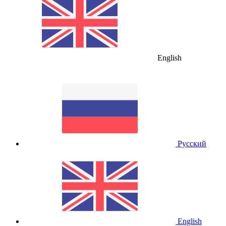
English
Русский
English