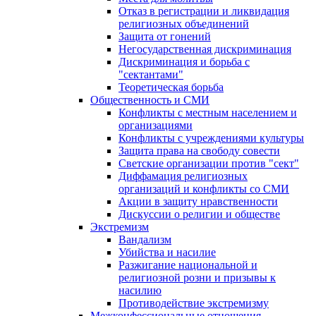
Отказ в регистрации и ликвидация
религиозных объединений
Защита от гонений
Негосударственная дискриминация
Дискриминация и борьба с
"сектантами"
Теоретическая борьба
Общественность и СМИ
Конфликты с местным населением и
организациями
Конфликты с учреждениями культуры
Защита права на свободу совести
Светские организации против "сект"
Диффамация религиозных
организаций и конфликты со СМИ
Акции в защиту нравственности
Дискуссии о религии и обществе
Экстремизм
Вандализм
Убийства и насилие
Разжигание национальной и
религиозной розни и призывы к
насилию
Противодействие экстремизму
Межконфессиональные отношения