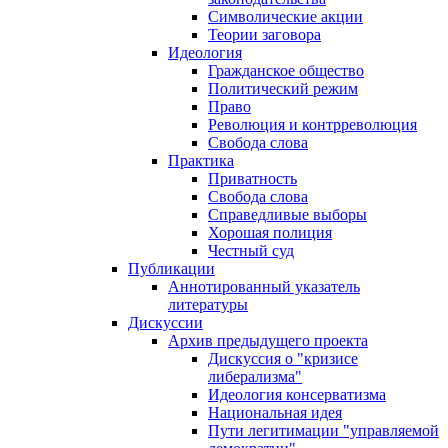
Символические акции
Теории заговора
Идеология
Гражданское общество
Политический режим
Право
Революция и контрреволюция
Свобода слова
Практика
Приватность
Свобода слова
Справедливые выборы
Хорошая полиция
Честный суд
Публикации
Аннотированный указатель
литературы
Дискуссии
Архив предыдущего проекта
Дискуссия о "кризисе
либерализма"
Идеология консерватизма
Национальная идея
Пути легитимации "управляемой