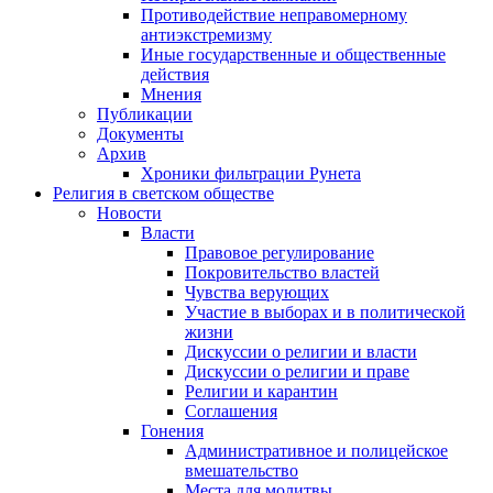
Противодействие неправомерному
антиэкстремизму
Иные государственные и общественные
действия
Мнения
Публикации
Документы
Архив
Хроники фильтрации Рунета
Религия в светском обществе
Новости
Власти
Правовое регулирование
Покровительство властей
Чувства верующих
Участие в выборах и в политической
жизни
Дискуссии о религии и власти
Дискуссии о религии и праве
Религии и карантин
Соглашения
Гонения
Административное и полицейское
вмешательство
Места для молитвы