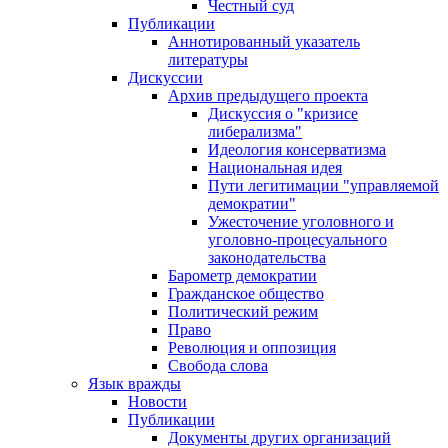
Честный суд
Публикации
Аннотированный указатель
литературы
Дискуссии
Архив предыдущего проекта
Дискуссия о "кризисе
либерализма"
Идеология консерватизма
Национальная идея
Пути легитимации "управляемой
демократии"
Ужесточение уголовного и
уголовно-процесуального
законодательства
Барометр демократии
Гражданское общество
Политический режим
Право
Революция и оппозиция
Свобода слова
Язык вражды
Новости
Публикации
Документы других организаций