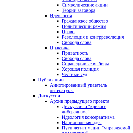
Символические акции
Теории заговора
Идеология
Гражданское общество
Политический режим
Право
Революция и контрреволюция
Свобода слова
Практика
Приватность
Свобода слова
Справедливые выборы
Хорошая полиция
Честный суд
Публикации
Аннотированный указатель
литературы
Дискуссии
Архив предыдущего проекта
Дискуссия о "кризисе
либерализма"
Идеология консерватизма
Национальная идея
Пути легитимации "управляемой