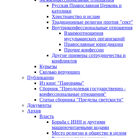
Русская Православная Церковь и
католики
Христианство и ислам
Традиционные религии против "сект"
Внутриконфессиональные отношения
Взаимоотношения
мусульманских организаций
Православные юрисдикции
Прочие конфессии
Другие примеры сотрудничества и
конфликтов
Курьезы
Сколько верующих
Публикации
Из книг "Панорамы"
Сборник "Преодолевая государственно -
конфессиональные отношения"
Статьи сборника "Пределы светскости"
Документы
Архив
Власть
Борьба с ИНН и другими
машиночитаемыми кодами
Место религии в обществе в целом