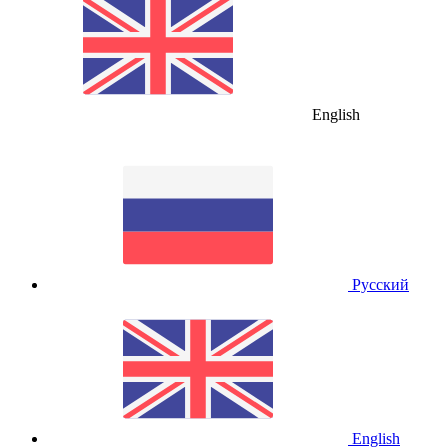
English
Русский
English