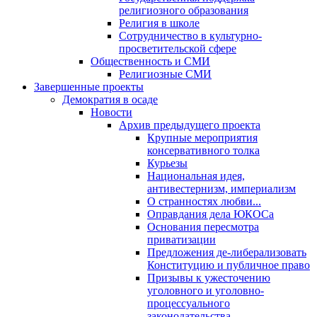
религиозного образования
Религия в школе
Сотрудничество в культурно-
просветительской сфере
Общественность и СМИ
Религиозные СМИ
Завершенные проекты
Демократия в осаде
Новости
Архив предыдущего проекта
Крупные мероприятия
консервативного толка
Курьезы
Национальная идея,
антивестернизм, империализм
О странностях любви...
Оправдания дела ЮКОСа
Основания пересмотра
приватизации
Предложения де-либерализовать
Конституцию и публичное право
Призывы к ужесточению
уголовного и уголовно-
процессуального
законодательства