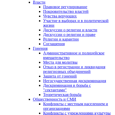
Власти
Правовое регулирование
Покровительство властей
Чувства верующих
Участие в выборах и в политической
жизни
Дискуссии о религии и власти
Дискуссии о религии и праве
Религии и карантин
Соглашения
Гонения
Административное и полицейское
вмешательство
Места для молитвы
Отказ в регистрации и ликвидация
религиозных объединений
Защита от гонений
Негосударственная дискриминация
Дискриминация и борьба с
"сектантами"
Теоретическая борьба
Общественность и СМИ
Конфликты с местным населением и
организациями
Конфликты с учреждениями культуры