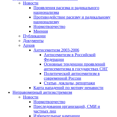
Новости
Проявления расизма и радикального
национализма
Противодействие расизму и радикальному
национализму
Нормотворчество
Мнения
Публикации
Документы
Архив
Антисемитизм 2003-2006
Антисемитизм в Российской
Федерации
Основные тенденции проявлений
антисемитизма в государствах СНГ
Политический антисемитизм в
современной России
Статьи, доклады, репортажи
Карта нападений по мотиву ненависти
Неправомерный антиэкстремизм
Новости
Нормотворчество
Преследования организаций, СМИ и
частных лиц
Избирательные кампании