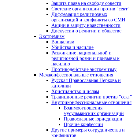
Защита права на свободу совести
Светские организации против "сект"
Диффамация религиозных
организаций и конфликты со СМИ
Акции в защиту нравственности
Дискуссии о религии и обществе
Экстремизм
Вандализм
Убийства и насилие
Разжигание национальной и
религиозной розни и призывы к
насилию
Противодействие экстремизму
Межконфессиональные отношения
Русская Православная Церковь и
католики
Христианство и ислам
Традиционные религии против "сект"
Внутриконфессиональные отношения
Взаимоотношения
мусульманских организаций
Православные юрисдикции
Прочие конфессии
Другие примеры сотрудничества и
конфликтов