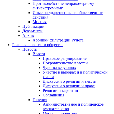
Противодействие неправомерному
антиэкстремизму
Иные государственные и общественные
действия
Мнения
Публикации
Документы
Архив
Хроники фильтрации Рунета
Религия в светском обществе
Новости
Власти
Правовое регулирование
Покровительство властей
Чувства верующих
Участие в выборах и в политической
жизни
Дискуссии о религии и власти
Дискуссии о религии и праве
Религии и карантин
Соглашения
Гонения
Административное и полицейское
вмешательство
Места для молитвы