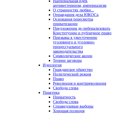
Национальная идея,
антивестернизм, империализм
О странностях любви...
Оправдания дела ЮКОСа
Основания пересмотра
приватизации
Предложения де-либерализовать
Конституцию и публичное право
Призывы к ужесточению
уголовного и уголовно-
процессуального
законодательства
Символические акции
Теории заговора
Идеология
Гражданское общество
Политический режим
Право
Революция и контрреволюция
Свобода слова
Практика
Приватность
Свобода слова
Справедливые выборы
Хорошая полиция