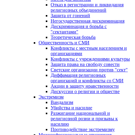
Отказ в регистрации и ликвидация
религиозных объединений
Защита от гонений
Негосударственная дискриминация
Дискриминация и борьба с
"сектантами"
Теоретическая борьба
Общественность и СМИ
Конфликты с местным населением и
организациями
Конфликты с учреждениями культуры
Защита права на свободу совести
Светские организации против "сект"
Диффамация религиозных
организаций и конфликты со СМИ
Акции в защиту нравственности
Дискуссии о религии и обществе
Экстремизм
Вандализм
Убийства и насилие
Разжигание национальной и
религиозной розни и призывы к
насилию
Противодействие экстремизму
Межконфессиональные отношения