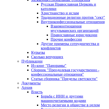
Русская Православная Церковь и
католики
Христианство и ислам
Традиционные религии против "сект"
Внутриконфессиональные отношения
Взаимоотношения
мусульманских организаций
Православные юрисдикции
Прочие конфессии
Другие примеры сотрудничества и
конфликтов
Курьезы
Сколько верующих
Публикации
Из книг "Панорамы"
Сборник "Преодолевая государственно -
конфессиональные отношения"
Статьи сборника "Пределы светскости"
Документы
Архив
Власть
Борьба с ИНН и другими
машиночитаемыми кодами
Место религии в обществе в целом