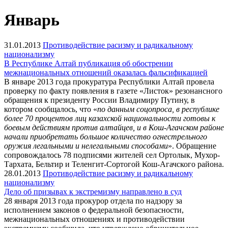
Январь
31.01.2013
Противодействие расизму и радикальному
национализму
В Республике Алтай публикация об обострении
межнациональных отношений оказалась фальсификацией
В январе 2013 года прокуратура Республики Алтай провела
проверку по факту появления в газете «Листок» резонансного
обращения к президенту России Владимиру Путину, в
котором сообщалось, что «
по данным соцопроса, в республике
более 70 процентов лиц казахской национальности готовы к
боевым действиям против алтайцев, и в Кош-Агачском районе
начали приобретать большое количество огнестрельного
оружия легальными и нелегальными способами
». Обращение
сопровождалось 78 подписями жителей сел Ортолык, Мухор-
Тархата, Бельтир и Теленгит-Сортогой Кош-Агачского района.
28.01.2013
Противодействие расизму и радикальному
национализму
Дело об призывах к экстремизму направлено в суд
28 января 2013 года прокурор отдела по надзору за
исполнением законов о федеральной безопасности,
межнациональных отношениях и противодействии