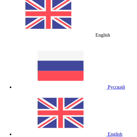
English
Русский
English