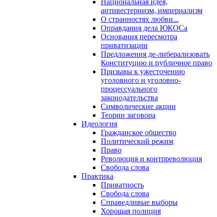
Национальная идея,
антивестернизм, империализм
О странностях любви...
Оправдания дела ЮКОСа
Основания пересмотра
приватизации
Предложения де-либерализовать
Конституцию и публичное право
Призывы к ужесточению
уголовного и уголовно-
процессуального
законодательства
Символические акции
Теории заговора
Идеология
Гражданское общество
Политический режим
Право
Революция и контрреволюция
Свобода слова
Практика
Приватность
Свобода слова
Справедливые выборы
Хорошая полиция