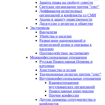
Защита права на свободу совести
Светские организации против "сект"
Диффамация религиозных
организаций и конфликты со СМИ
Акции в защиту нравственности
Дискуссии о религии и обществе
Экстремизм
Вандализм
Убийства и насилие
Разжигание национальной и
религиозной розни и призывы к
насилию
Противодействие экстремизму
Межконфессиональные отношения
Русская Православная Церковь и
католики
Христианство и ислам
Традиционные религии против "сект"
Внутриконфессиональные отношения
Взаимоотношения
мусульманских организаций
Православные юрисдикции
Прочие конфессии
Другие примеры сотрудничества и
конфликтов