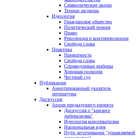
Символические акции
Теории заговора
Идеология
Гражданское общество
Политический режим
Право
Революция и контрреволюция
Свобода слова
Практика
Приватность
Свобода слова
Справедливые выборы
Хорошая полиция
Честный суд
Публикации
Аннотированный указатель
литературы
Дискуссии
Архив предыдущего проекта
Дискуссия о "кризисе
либерализма"
Идеология консерватизма
Национальная идея
Пути легитимации "управляемой