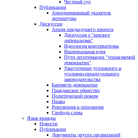
Честный суд
Публикации
Аннотированный указатель
литературы
Дискуссии
Архив предыдущего проекта
Дискуссия о "кризисе
либерализма"
Идеология консерватизма
Национальная идея
Пути легитимации "управляемой
демократии"
Ужесточение уголовного и
уголовно-процесуального
законодательства
Барометр демократии
Гражданское общество
Политический режим
Право
Революция и оппозиция
Свобода слова
Язык вражды
Новости
Публикации
Документы других организаций