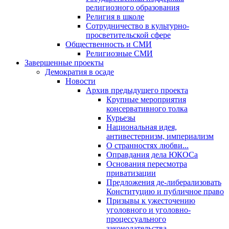
религиозного образования
Религия в школе
Сотрудничество в культурно-
просветительской сфере
Общественность и СМИ
Религиозные СМИ
Завершенные проекты
Демократия в осаде
Новости
Архив предыдущего проекта
Крупные мероприятия
консервативного толка
Курьезы
Национальная идея,
антивестернизм, империализм
О странностях любви...
Оправдания дела ЮКОСа
Основания пересмотра
приватизации
Предложения де-либерализовать
Конституцию и публичное право
Призывы к ужесточению
уголовного и уголовно-
процессуального
законодательства