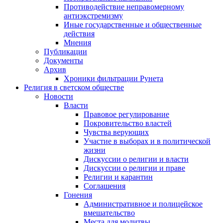
Противодействие неправомерному
антиэкстремизму
Иные государственные и общественные
действия
Мнения
Публикации
Документы
Архив
Хроники фильтрации Рунета
Религия в светском обществе
Новости
Власти
Правовое регулирование
Покровительство властей
Чувства верующих
Участие в выборах и в политической
жизни
Дискуссии о религии и власти
Дискуссии о религии и праве
Религии и карантин
Соглашения
Гонения
Административное и полицейское
вмешательство
Места для молитвы