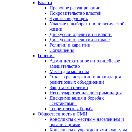
Власти
Правовое регулирование
Покровительство властей
Чувства верующих
Участие в выборах и в политической
жизни
Дискуссии о религии и власти
Дискуссии о религии и праве
Религии и карантин
Соглашения
Гонения
Административное и полицейское
вмешательство
Места для молитвы
Отказ в регистрации и ликвидация
религиозных объединений
Защита от гонений
Негосударственная дискриминация
Дискриминация и борьба с
"сектантами"
Теоретическая борьба
Общественность и СМИ
Конфликты с местным населением и
организациями
Конфликты с учреждениями культуры