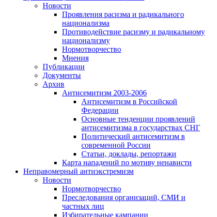
Новости
Проявления расизма и радикального
национализма
Противодействие расизму и радикальному
национализму
Нормотворчество
Мнения
Публикации
Документы
Архив
Антисемитизм 2003-2006
Антисемитизм в Российской
Федерации
Основные тенденции проявлений
антисемитизма в государствах СНГ
Политический антисемитизм в
современной России
Статьи, доклады, репортажи
Карта нападений по мотиву ненависти
Неправомерный антиэкстремизм
Новости
Нормотворчество
Преследования организаций, СМИ и
частных лиц
Избирательные кампании