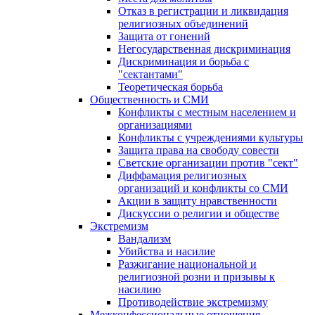
Отказ в регистрации и ликвидация
религиозных объединений
Защита от гонений
Негосударственная дискриминация
Дискриминация и борьба с
"сектантами"
Теоретическая борьба
Общественность и СМИ
Конфликты с местным населением и
организациями
Конфликты с учреждениями культуры
Защита права на свободу совести
Светские организации против "сект"
Диффамация религиозных
организаций и конфликты со СМИ
Акции в защиту нравственности
Дискуссии о религии и обществе
Экстремизм
Вандализм
Убийства и насилие
Разжигание национальной и
религиозной розни и призывы к
насилию
Противодействие экстремизму
Межконфессиональные отношения