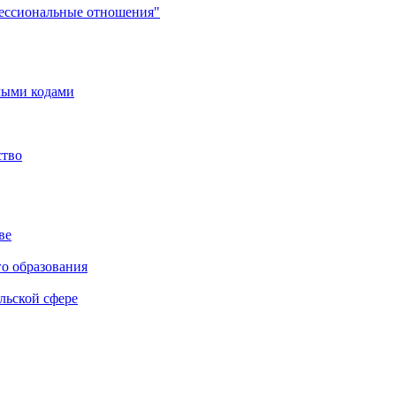
фессиональные отношения"
мыми кодами
ство
ве
го образования
льской сфере