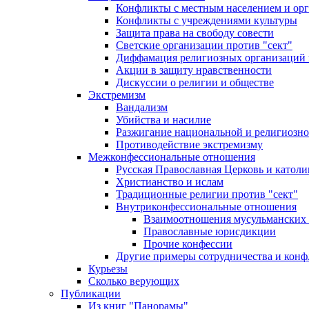
Конфликты с местным населением и ор
Конфликты с учреждениями культуры
Защита права на свободу совести
Светские организации против "сект"
Диффамация религиозных организаций
Акции в защиту нравственности
Дискуссии о религии и обществе
Экстремизм
Вандализм
Убийства и насилие
Разжигание национальной и религиозно
Противодействие экстремизму
Межконфессиональные отношения
Русская Православная Церковь и католи
Христианство и ислам
Традиционные религии против "сект"
Внутриконфессиональные отношения
Взаимоотношения мусульманских 
Православные юрисдикции
Прочие конфессии
Другие примеры сотрудничества и конф
Курьезы
Сколько верующих
Публикации
Из книг "Панорамы"