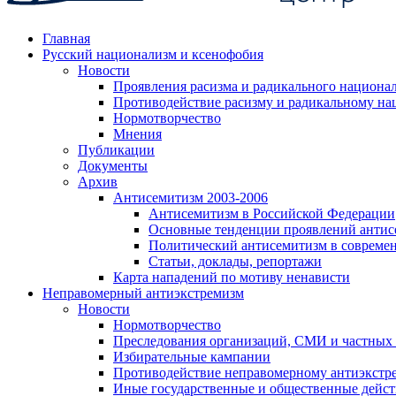
Главная
Русский национализм и ксенофобия
Новости
Проявления расизма и радикального национа
Противодействие расизму и радикальному на
Нормотворчество
Мнения
Публикации
Документы
Архив
Антисемитизм 2003-2006
Антисемитизм в Российской Федерации
Основные тенденции проявлений антис
Политический антисемитизм в совреме
Статьи, доклады, репортажи
Карта нападений по мотиву ненависти
Неправомерный антиэкстремизм
Новости
Нормотворчество
Преследования организаций, СМИ и частных
Избирательные кампании
Противодействие неправомерному антиэкстр
Иные государственные и общественные дейст