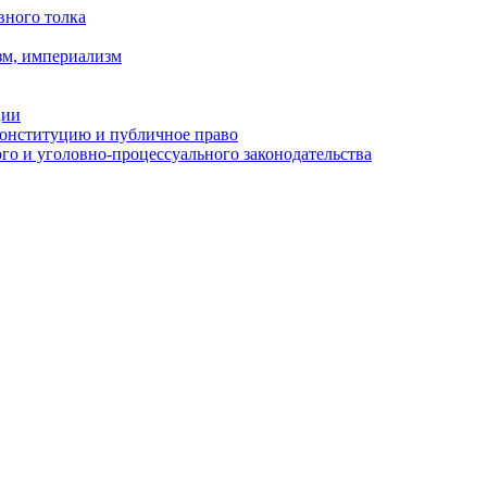
вного толка
зм, империализм
ции
Конституцию и публичное право
о и уголовно-процессуального законодательства