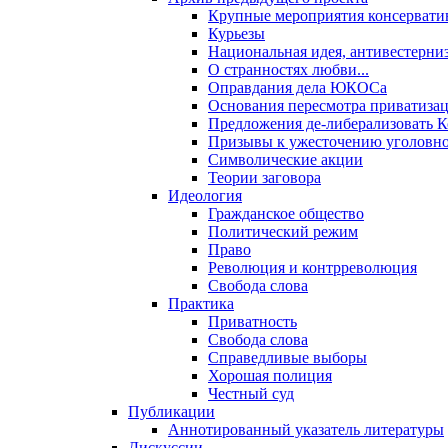
Крупные мероприятия консервати
Курьезы
Национальная идея, антивестерни
О странностях любви...
Оправдания дела ЮКОСа
Основания пересмотра приватиза
Предложения де-либерализовать 
Призывы к ужесточению уголовног
Символические акции
Теории заговора
Идеология
Гражданское общество
Политический режим
Право
Революция и контрреволюция
Свобода слова
Практика
Приватность
Свобода слова
Справедливые выборы
Хорошая полиция
Честный суд
Публикации
Аннотированный указатель литературы
Дискуссии