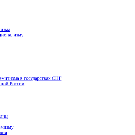
лизма
ционализму
емитизма в государствах СНГ
нной России
 лиц
емизму
вия