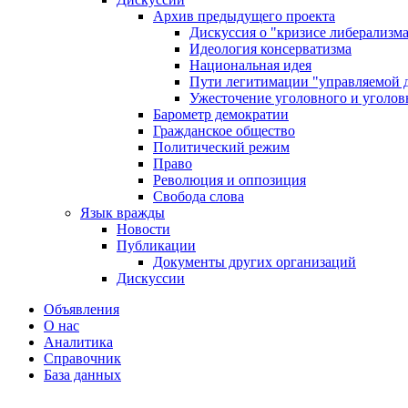
Архив предыдущего проекта
Дискуссия о "кризисе либерализм
Идеология консерватизма
Национальная идея
Пути легитимации "управляемой 
Ужесточение уголовного и уголов
Барометр демократии
Гражданское общество
Политический режим
Право
Революция и оппозиция
Свобода слова
Язык вражды
Новости
Публикации
Документы других организаций
Дискуссии
Объявления
О нас
Аналитика
Справочник
База данных