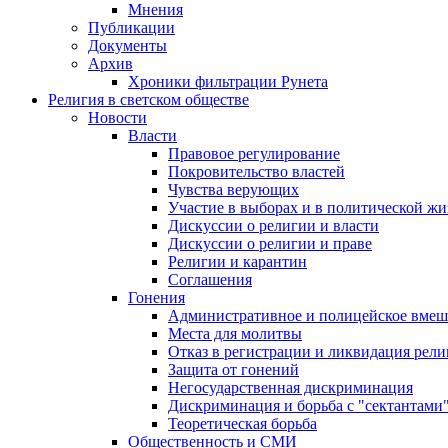
Мнения
Публикации
Документы
Архив
Хроники фильтрации Рунета
Религия в светском обществе
Новости
Власти
Правовое регулирование
Покровительство властей
Чувства верующих
Участие в выборах и в политической ж
Дискуссии о религии и власти
Дискуссии о религии и праве
Религии и карантин
Соглашения
Гонения
Административное и полицейское вмеш
Места для молитвы
Отказ в регистрации и ликвидация рел
Защита от гонений
Негосударственная дискриминация
Дискриминация и борьба с "сектантами
Теоретическая борьба
Общественность и СМИ