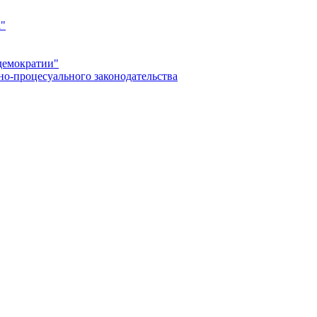
а"
демократии"
но-процесуального законодательства