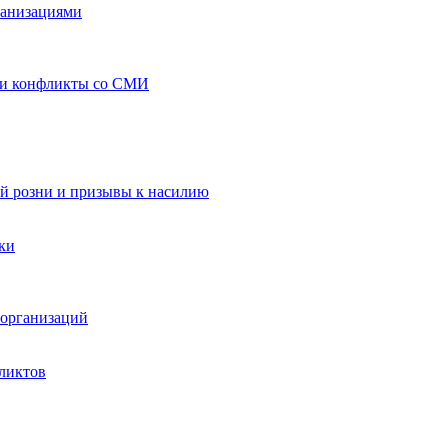
ганизациями
 и конфликты со СМИ
й розни и призывы к насилию
ки
организаций
ликтов