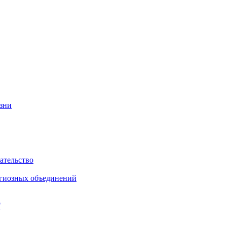
изни
ательство
игиозных объединений
"