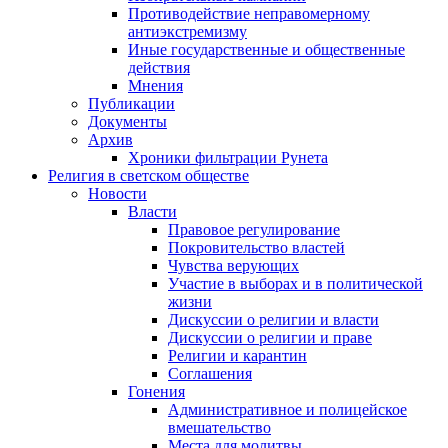
Противодействие неправомерному
антиэкстремизму
Иные государственные и общественные
действия
Мнения
Публикации
Документы
Архив
Хроники фильтрации Рунета
Религия в светском обществе
Новости
Власти
Правовое регулирование
Покровительство властей
Чувства верующих
Участие в выборах и в политической
жизни
Дискуссии о религии и власти
Дискуссии о религии и праве
Религии и карантин
Соглашения
Гонения
Административное и полицейское
вмешательство
Места для молитвы