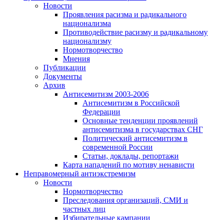
Новости
Проявления расизма и радикального
национализма
Противодействие расизму и радикальному
национализму
Нормотворчество
Мнения
Публикации
Документы
Архив
Антисемитизм 2003-2006
Антисемитизм в Российской
Федерации
Основные тенденции проявлений
антисемитизма в государствах СНГ
Политический антисемитизм в
современной России
Статьи, доклады, репортажи
Карта нападений по мотиву ненависти
Неправомерный антиэкстремизм
Новости
Нормотворчество
Преследования организаций, СМИ и
частных лиц
Избирательные кампании