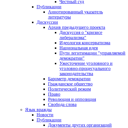
Честный суд
Публикации
Аннотированный указатель
литературы
Дискуссии
Архив предыдущего проекта
Дискуссия о "кризисе
либерализма"
Идеология консерватизма
Национальная идея
Пути легитимации "управляемой
демократии"
Ужесточение уголовного и
уголовно-процесуального
законодательства
Барометр демократии
Гражданское общество
Политический режим
Право
Революция и оппозиция
Свобода слова
Язык вражды
Новости
Публикации
Документы других организаций