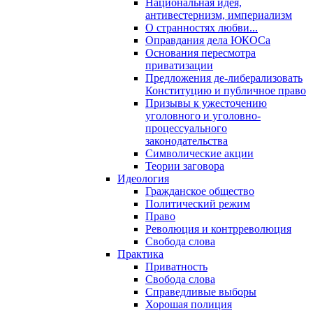
Национальная идея,
антивестернизм, империализм
О странностях любви...
Оправдания дела ЮКОСа
Основания пересмотра
приватизации
Предложения де-либерализовать
Конституцию и публичное право
Призывы к ужесточению
уголовного и уголовно-
процессуального
законодательства
Символические акции
Теории заговора
Идеология
Гражданское общество
Политический режим
Право
Революция и контрреволюция
Свобода слова
Практика
Приватность
Свобода слова
Справедливые выборы
Хорошая полиция